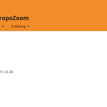
hropoZoom
t
Indexing
21-12-24