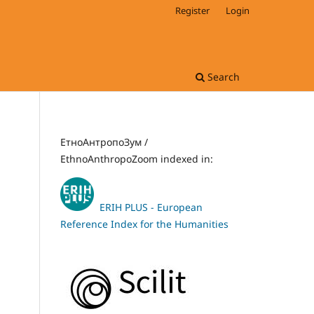
Register
Login
Search
ЕтноАнтропоЗум /
EthnoAnthropoZoom indexed in:
ERIH PLUS - European
Reference Index for the Humanities