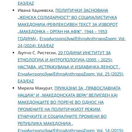
ЕАЗ/EAZ
Ивана Хаџиевска,
ПОЛИТИЧКИ ЗАСНОВАНА
„ЖЕНСКА СОЛИДАРНОСТ“ ВО СОЦИЈАЛИСТИЧКА
МАКЕДОНИЈА (РЕФЛЕКСИВЕН ТЕКСТ ЗА ИЗВОРОТ
„МАКЕДОНКА – ОРГАН НА АФЖ“, 1944 – 1953
ГОДИНА)
,
ЕтноАнтропоЗум/EthnoAnthropoZoom: Vol.
24 (2024): ЕАЗ/EAZ
Љупчо С. Ристески,
20 ГОДИНИ ИНСТИТУТ ЗА
ЕТНОЛОГИЈА И АНТРОПОЛОГИЈА (2005 – 2025):
НАСТАВA, ИСТРАЖУВАЊА И ИЗДАВАЧКА ДЕЈНОСТ
,
ЕтноАнтропоЗум/EthnoAnthropoZoom: Vol. 25 (2025):
ЕАЗ/EAZ
Мирела Макурат,
ПРИКАЗНИ ЗА „ПРАВОСЛАВНАТА
НАЦИЈА“ И „МАКЕДОНСКАТА ВЕРА“ ВЕЛИГДЕН КАЈ
МАКЕДОНЦИТЕ ВО ПОРЕЧЕ ВО ОДНОС НА
ПРОМЕНИТЕ НА ПОЛИТИЧКИОТ РЕЖИМ,
ЕТНИЧКИТЕ И СОЦИЈАЛНИТЕ ПРОМЕНИ ВО
РЕПУБЛИКА МАКЕДОНИЈА
,
ЕтноАнтропоЗум/EthnoAnthropoZoom: Vol. 14 (2015):