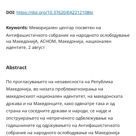
DOI:
https://doi.org/10.37620/EAZ2121086r
Keywords:
Меморијален центар посветен на
Антифашистичкото собрание на народното ослободување
на МакедонијA, АСНОМ, Македонија, национален
идентите, 2 август
Abstract
По прогласувањето на независноста на Република
Македонија, во низата проблематизирања на
македонскиот национален идентитет, на македонската
држава и на Македонците, како одвнатре така и од
страна на соседните држави и народи, се најде и
опструирањето на непреченото одбележување на
годишнините од одржувањето на Антифашистичкото
собрание на народното ослободување на Македонија