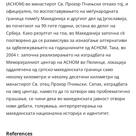
(АСНОМ) во манастирот Св. Прохор Пчињски откако тој, и
официјално, по воспоставувањето на меѓународната
граница помеѓу Македонија и другиот дел од Југославија,
во почетокот на 90-тите години, остана во делот на
Србија. Како резултат на тоа, во Македонија започна сè
поотворено да се размислува за изнаоѓање алтернативи
за одбележувањето на годишнините од АСНОМ. Така, во
2004 г. започна реализирањето на изградбата на
Меморијалниот центар на АСНОМ во Пелинце, локација
оддалечена од српско-македонската граница само
неколку километри и неколку десетини километри од
манастирот Св. отец Прохор Пчињски. Сепак, изградбата
на овој центар, наместо да го затвори ова проблематично
прашање, се чини дека во македонската јавност отвори
нови дебати, толкувања, интерпретирања на
македонската национална историја и идентитет.
References