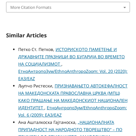
More Citation Formats
Similar Articles
Петко Ст. Петков,
ИСТОРИСКОТО ПАМЕТЕЊЕ И
ДРЖАВНИТЕ ПРАЗНИЦИ ВО БУГАРИЈА ВО ВРЕМЕТО
НА СОЦИЈАЛИЗМОТ
,
ЕтноАнтропоЗум/EthnoAnthropoZoom: Vol. 20 (2020):
ЕАЗ/EAZ
Љупчо Ристески,
ПРИЗНАВАЊЕТО АВТОКЕФАЛНОСТ
НА МАКЕДОНСКАТА ПРАВОСЛАВНА ЦРКВА (МПЦ)
КАКО ПРАШАЊЕ НА МАКЕДОНСКИОТ НАЦИОНАЛЕН
ИДЕНТИТЕТ
,
ЕтноАнтропоЗум/EthnoAnthropoZoom:
Vol. 6 (2009): ЕАЗ/EAZ
Ана Ашталкоска Гајтаноска,
„НАЦИОНАЛНАТА
ПРИПАДНОСТ НА НАРОДНОТО ТВОРЕШТВО“ – ПО