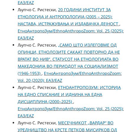
ЕАЗ/EAZ
Љупчо С. Ристески,
20 ГОДИНИ ИНСТИТУТ ЗА
ЕТНОЛОГИЈА И АНТРОПОЛОГИЈА (2005 – 2025):
НАСТАВA, ИСТРАЖУВАЊА И ИЗДАВАЧКА ДЕЈНОСТ
,
ЕтноАнтропоЗум/EthnoAnthropoZoom: Vol. 25 (2025):
ЕАЗ/EAZ
Љупчо С. Ристески,
„САМО ШТО ИЗЛЕГОВМЕ ОД
ОПИНЦИ, ЕТНОЛОЗИТЕ САКААТ ПОВТОРНО ДА НЕ
ВРАТАТ ВО НИВ“. СТАТУСОТ НА ЕТНОЛОГИЈАТА ВО
МАКЕДОНИЈА ВО ПЕРИОДОТ НА СОЦИЈАЛИЗМОТ
(1946-1953)
,
ЕтноАнтропоЗум/EthnoAnthropoZoom:
Vol. 20 (2020): ЕАЗ/EAZ
Љупчо С. Ристески,
ЕТНОАНТРОПОЗУМ: ИСТОРИЈА
НА ЕДНО СПИСАНИЕ И ИДНИНА НА ЕДНА
ДИСЦИПЛИНА (2000–2025)
,
ЕтноАнтропоЗум/EthnoAnthropoZoom: Vol. 25 (2025):
ЕАЗ/EAZ
Љупчо С. Ристески,
МЕСЕЧНИКОТ „ВАРДАР“ ВО
УРЕДНИШТВО НА КРСТЕ ПЕТКОВ МИСИРКОВ ОД