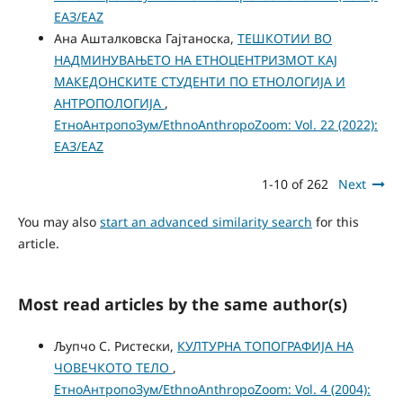
ЕАЗ/EAZ
Ана Ашталковска Гајтаноска,
ТЕШКОТИИ ВО
НАДМИНУВАЊЕТО НА ЕТНОЦЕНТРИЗМОТ КАЈ
МАКЕДОНСКИТЕ СТУДЕНТИ ПО ЕТНОЛОГИЈА И
АНТРОПОЛОГИЈА
,
ЕтноАнтропоЗум/EthnoAnthropoZoom: Vol. 22 (2022):
ЕАЗ/EAZ
1-10 of 262
Next
You may also
start an advanced similarity search
for this
article.
Most read articles by the same author(s)
Љупчо С. Ристески,
КУЛТУРНА ТОПОГРАФИЈА НА
ЧОВЕЧКОТО ТЕЛО
,
ЕтноАнтропоЗум/EthnoAnthropoZoom: Vol. 4 (2004):