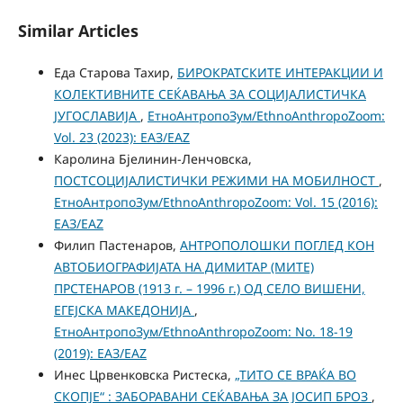
Similar Articles
Еда Старова Тахир,
БИРОКРАТСКИТЕ ИНТЕРАКЦИИ И
КОЛЕКТИВНИТЕ СЕЌАВАЊА ЗА СОЦИЈАЛИСТИЧКА
ЈУГОСЛАВИЈА
,
ЕтноАнтропоЗум/EthnoAnthropoZoom:
Vol. 23 (2023): ЕАЗ/EAZ
Каролина Бјелинин-Ленчовска,
ПОСТСОЦИЈАЛИСТИЧКИ РЕЖИМИ НА МОБИЛНОСТ
,
ЕтноАнтропоЗум/EthnoAnthropoZoom: Vol. 15 (2016):
ЕАЗ/EAZ
Филип Пастенаров,
АНТРОПОЛОШКИ ПОГЛЕД КОН
АВТОБИОГРАФИЈАТА НА ДИМИТАР (МИТЕ)
ПРСТЕНАРОВ (1913 г. – 1996 г.) ОД СЕЛО ВИШЕНИ,
ЕГЕЈСКА МАКЕДОНИЈА
,
ЕтноАнтропоЗум/EthnoAnthropoZoom: No. 18-19
(2019): ЕАЗ/EAZ
Инес Црвенковска Ристеска,
„ТИТО СЕ ВРАЌА ВО
СКОПЈЕ“ : ЗАБОРАВАНИ СЕЌАВАЊА ЗА ЈОСИП БРОЗ
,