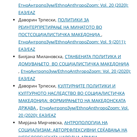
ЕтноАнтропоЗум/EthnoAnthropoZoom: Vol. 20 (2020):
ЕАЗ/EAZ
Даворин Трпески,
ПОЛИТИКИ ЗА
РЕИНТЕРПРЕТИРАЊЕ НА МИНАТОТО ВО
ПОСТСОЦИЈАЛИСТИЧКА МАКЕДОНИЈА
,
ЕтноАнтропоЗум/EthnoAnthropoZoom: Vol. 9 (2011):
ЕАЗ/EAZ
Билјана Милановска,
СТАНБЕНАТА ПОЛИТИКА И
ДОМУВАЊЕТО ВО СОЦИЈАЛИСТИЧКА МАКЕДОНИЈА
,
ЕтноАнтропоЗум/EthnoAnthropoZoom: Vol. 20 (2020):
ЕАЗ/EAZ
Даворин Трпески,
КУЛТУРНИТЕ ПОЛИТИКИ И
КУЛТУРНОТО НАСЛЕДСТВО ВО СОЦИЈАЛИСТИЧКА
МАКЕДОНИЈА: ФОРМИРАЊЕТО НА МАКЕДОНСКАТА
ДРЖАВА
,
ЕтноАнтропоЗум/EthnoAnthropoZoom: Vol.
20 (2020): ЕАЗ/EAZ
Мирјана Мирчевска,
АНТРОПОЛОГИЈА НА
СОЦИЈАЛИЗАМ: АВТОРЕФЛЕКСИВНИ СЕЌАВАЊА НА