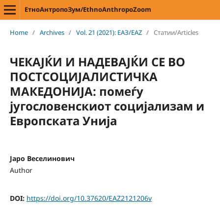
ЕтноАнтропоЗум/EthnoAnthropoZoom
Home
/
Archives
/
Vol. 21 (2021): ЕАЗ/EAZ
/
Статии/Articles
ЧЕКАЈЌИ И НАДЕВАЈЌИ СЕ ВО
ПОСТСОЦИЈАЛИСТИЧКА
МАКЕДОНИЈА: помеѓу
југословенскиот социјализам и
Европската Унија
Јаро Веселинович
Author
DOI:
https://doi.org/10.37620/EAZ2121206v