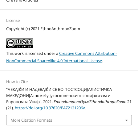
License
Copyright (c) 2021 EthnoAnthropoZoom
This work is licensed under a
Creative Commons Attribution-
NonCommercial-ShareAlike 4.0 International License
.
How to Cite
“ЧЕКАЈЌИ И НАДЕВАЈЌИ СЕ ВО ПОСТСОЦИЈАЛИСТИЧКА
МАКЕДОНИЈА: помеѓу југословенскиот социјализам и
Европската Унија”. 2021.
ЕтноАнтропоЗум/EthnoAnthropoZoom
21
(21).
https://doi.org/10.37620/EAZ2121206v
.
More Citation Formats