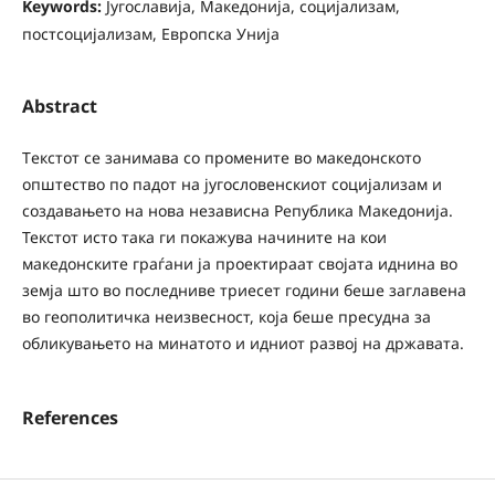
Keywords:
Југославија, Македонија, социјализам,
постсоцијализам, Европска Унија
Abstract
Tекстот се занимава со промените во македонското
општество по падот на југословенскиот социјализам и
создавањето на нова независна Република Македонија.
Текстот исто така ги покажува начините на кои
македонските граѓани ја проектираат својата иднина во
земја што во последниве триесет години беше заглавена
во геополитичка неизвесност, која беше пресудна за
обликувањето на минатото и идниот развој на државата.
References