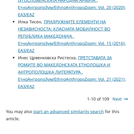
ЈУГОСЛОВЕНСКАТА НАРОДНА АРМИЈА
,
ЕтноАнтропоЗум/EthnoAnthropoZoom: Vol. 20 (2020):
ЕАЗ/EAZ
Илка Тисен,
ПРИДРУЖНИТЕ ЕЛЕМЕНТИ НА
НЕЗАВИСНОСТА: КЛАСНАТА МОБИЛНОСТ ВО
РЕПУБЛИКА МАКЕДОНИЈА
,
ЕтноАнтропоЗум/EthnoAnthropoZoom: Vol. 15 (2016):
ЕАЗ/EAZ
Инес Црвенковска Ристеска,
ПРЕТСТАВАТА ЗА
РОМИТЕ ВО МАКЕДОНСКАТА ЕТНОЛОШКА И
АНТРОПОЛОШКА ЛИТЕРАТУРА
,
ЕтноАнтропоЗум/EthnoAnthropoZoom: Vol. 21 (2021):
ЕАЗ/EAZ
1-10 of 109
Next
You may also
start an advanced similarity search
for this
article.