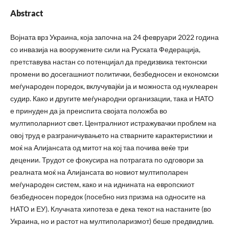
Abstract
Војната врз Украина, која започна на 24 февруари 2022 година
со инвазија на вооружените сили на Руската Федерација,
претставува настан со потенцијал да предизвика тектонски
промени во досегашниот политички, безбедносен и економски
меѓународен поредок, вклучувајќи ја и можноста од нуклеарен
судир. Како и другите меѓународни организации, така и НАТО
е принуден да ја преиспита својата положба во
мултиполарниот свет. Централниот истражувачки проблем на
овој труд е разграничувањето на стварните карактеристики и
моќ на Алијансата од митот на кој таа почива веќе три
децении. Трудот се фокусира на потрагата по одговори за
реалната моќ на Алијансата во новиот мултиполарен
меѓународен систем, како и на иднината на европскиот
безбедносен поредок (посебно низ призма на односите на
НАТО и ЕУ). Клучната хипотеза е дека текот на настаните (во
Украина, но и растот на мултиполаризмот) беше предвидлив.