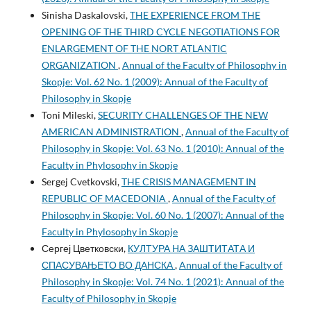
Sinisha Daskalovski,
THE EXPERIENCE FROM THE
OPENING OF THE THIRD CYCLE NEGOTIATIONS FOR
ENLARGEMENT OF THE NORT ATLANTIC
ORGANIZATION
,
Annual of the Faculty of Philosophy in
Skopje: Vol. 62 No. 1 (2009): Annual of the Faculty of
Philosophy in Skopje
Toni Mileski,
SECURITY CHALLENGES OF THE NEW
AMERICAN ADMINISTRATION
,
Annual of the Faculty of
Philosophy in Skopje: Vol. 63 No. 1 (2010): Annual of the
Faculty in Phylosophy in Skopje
Sergej Cvetkovski,
THE CRISIS MANAGEMENT IN
REPUBLIC OF MACEDONIA
,
Annual of the Faculty of
Philosophy in Skopje: Vol. 60 No. 1 (2007): Annual of the
Faculty in Phylosophy in Skopje
Сергеј Цветковски,
КУЛТУРА НА ЗАШТИТАТА И
СПАСУВАЊЕТО ВО ДАНСКА
,
Annual of the Faculty of
Philosophy in Skopje: Vol. 74 No. 1 (2021): Annual of the
Faculty of Philosophy in Skopje