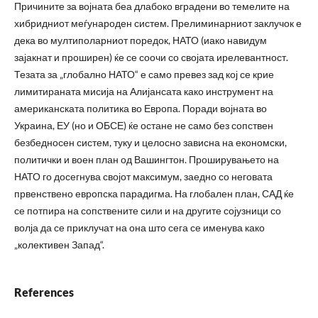
Причините за војната беа длабоко вградени во темелите на
хибридниот меѓународен систем. Прелиминарниот заклучок е
дека во мултиполарниот поредок, НАТО (иако навидум
зајакнат и проширен) ќе се соочи со својата ирелевантност.
Тезата за „глобално НАТО“ е само превез зад кој се крие
лимитираната мисија на Алијансата како инструмент на
американската политика во Европа. Поради војната во
Украина, ЕУ (но и ОБСЕ) ќе остане не само без сопствен
безбедносен систем, туку и целосно зависна на економски,
политички и воен план од Вашингтон. Проширувањето на
НАТО го досегнува својот максимум, заедно со неговата
првенствено европска парадигма. На глобален план, САД ќе
се потпира на сопствените сили и на другите сојузници со
волја да се приклучат на она што сега се именува како
„колективен Запад“.
References