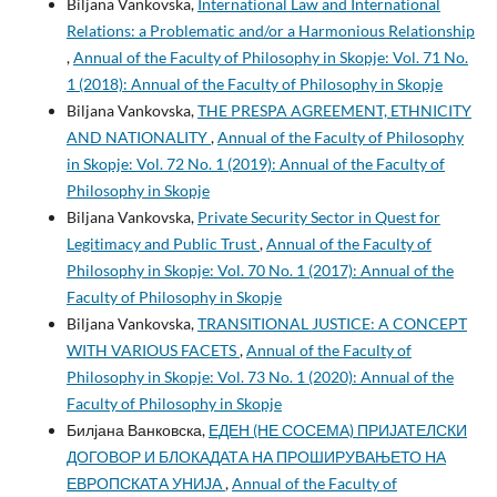
Biljana Vankovska,
International Law and International
Relations: a Problematic and/or a Harmonious Relationship
,
Annual of the Faculty of Philosophy in Skopje: Vol. 71 No.
1 (2018): Annual of the Faculty of Philosophy in Skopje
Biljana Vankovska,
THE PRESPA AGREEMENT, ETHNICITY
AND NATIONALITY
,
Annual of the Faculty of Philosophy
in Skopje: Vol. 72 No. 1 (2019): Annual of the Faculty of
Philosophy in Skopje
Biljana Vankovska,
Private Security Sector in Quest for
Legitimacy and Public Trust
,
Annual of the Faculty of
Philosophy in Skopje: Vol. 70 No. 1 (2017): Annual of the
Faculty of Philosophy in Skopje
Biljana Vankovska,
TRANSITIONAL JUSTICE: A CONCEPT
WITH VARIOUS FACETS
,
Annual of the Faculty of
Philosophy in Skopje: Vol. 73 No. 1 (2020): Annual of the
Faculty of Philosophy in Skopje
Билјана Ванковска,
ЕДЕН (НЕ СОСЕМА) ПРИЈАТЕЛСКИ
ДОГОВОР И БЛОКАДАТА НА ПРОШИРУВАЊЕТО НА
ЕВРОПСКАТА УНИЈА
,
Annual of the Faculty of