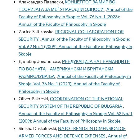
Александар Павлески,
КОНЦЕПТОТ ЗА МИР ВО
ТЕОРИЈАТА ЗА МЕЃУНАРОДНИ ОДНОСИ
,
Annual of the
Faculty of Philosophy in Skopje: Vol. 76 No. 1 (2023):
Annual of the Faculty of Philosophy in Skopje
Zorica Saltirovska,
REGIONAL COLLABORATION FOR
SECURITY
,
Annual of the Faculty of Philosophy in Skopje:
Vol. 62 No. 1 (2009): Annual of the Faculty of Philosophy in
Skopje
Далибор Јовановски,
РЕЕДУКАЦИЈА НА ГЕРМАНЦИТЕ
ПО ВОЈНАТА – АМЕРИКАНСКИ И БРИТАНСКИ
РАЗМИСЛУВАЊА
,
Annual of the Faculty of Philosophy in
Skopje: Vol. 76 No. 1 (2023): Annual of the Faculty of
Philosophy in Skopje
Oliver Bakreski,
COORDINATION OF THE NATIONAL
SECURITY SYSTEM OF THE REPUBLIC OF BULGARIA
,
Annual of the Faculty of Philosophy in Skopje: Vol. 62 No. 1
(2009): Annual of the Faculty of Philosophy in Skopje
Sinisha Daskalovski,
NATO TRENDS IN DIMENSION OF
ARMED FORCES AND DEFENCE EXPENSES
,
Annual of