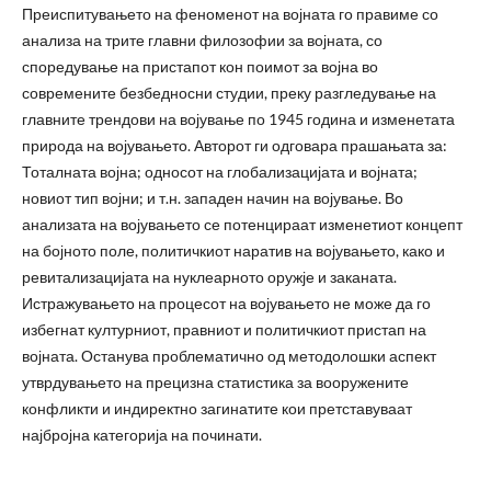
Преиспитувањето на феноменот на војната го правиме со
анализа на трите главни филозофии за војната, со
споредување на пристапот кон поимот за војна во
современите безбедносни студии, преку разгледување на
главните трендови на војување по 1945 година и изменетата
природа на војувањето. Авторот ги одговара прашањата за:
Тоталната војна; односот на глобализацијата и војната;
новиот тип војни; и т.н. западен начин на војување. Во
анализата на војувањето се потенцираат изменетиот концепт
на бојното поле, политичкиот наратив на војувањето, како и
ревитализацијата на нуклеарното оружје и заканата.
Истражувањето на процесот на војувањето не може да го
избегнат културниот, правниот и политичкиот пристап на
војната. Останува проблематично од методолошки аспект
утврдувањето на прецизна статистика за вооружените
конфликти и индиректно загинатите кои претставуваат
најбројна категорија на починати.