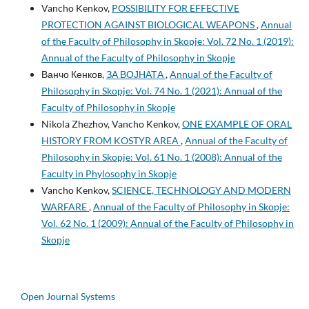
Vancho Kenkov,
POSSIBILITY FOR EFFECTIVE
PROTECTION AGAINST BIOLOGICAL WEAPONS
,
Annual
of the Faculty of Philosophy in Skopje: Vol. 72 No. 1 (2019):
Annual of the Faculty of Philosophy in Skopje
Ванчо Кенков,
ЗА ВОЈНАТА
,
Annual of the Faculty of
Philosophy in Skopje: Vol. 74 No. 1 (2021): Annual of the
Faculty of Philosophy in Skopje
Nikola Zhezhov, Vancho Kenkov,
ONE EXAMPLE OF ORAL
HISTORY FROM KOSTYR AREA
,
Annual of the Faculty of
Philosophy in Skopje: Vol. 61 No. 1 (2008): Annual of the
Faculty in Phylosophy in Skopje
Vancho Kenkov,
SCIENCE, TECHNOLOGY AND MODERN
WARFARE
,
Annual of the Faculty of Philosophy in Skopje:
Vol. 62 No. 1 (2009): Annual of the Faculty of Philosophy in
Skopje
Open Journal Systems