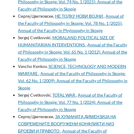
Philosophy in Skopje: Vol. 74 No. 1 (2021): Annual of the
Faculty of Philosophy in Skopje
Сергеј Цветковски,
НЕ ТОЛКУ НОВИ ВОЈНИ
,
Annual of
the Faculty of Philosophy in Skopje: Vol. 78 No. 1 (2025):
Annual of the Faculty in Phylosophy in Skopje
Sergej Cvetkovski,
MORALAND POLITICAL SIZE OF
HUMANITARIAN INTERVENTIONS
,
Annual of the Faculty
of Philosophy in Skopje: Vol. 65 No. 1 (2012): Annual of the
Faculty of Philosophy in Skopje
Vancho Kenkov,
SCIENCE, TECHNOLOGY AND MODERN
WARFARE
,
Annual of the Faculty of Philosophy in Skopje:
Vol. 62 No. 1 (2009): Annual of the Faculty of Philosophy in
Skopje
Sergej Cvetkovski,
TOTAL WAR
,
Annual of the Faculty of
Philosophy in Skopje: Vol. 77 No. 1 (2024): Annual of the
Faculty of Philosophy in Skopje
Сергеј Цветковски,
ЗА ХУМАНАТА ДИМЕНЗИЈА НА
СОВРЕМЕНИТЕ ВООРУЖЕНИ КОНФЛИКТИ НИЗ
БРОЕВИ И ПРАВОТО
,
Annual of the Faculty of