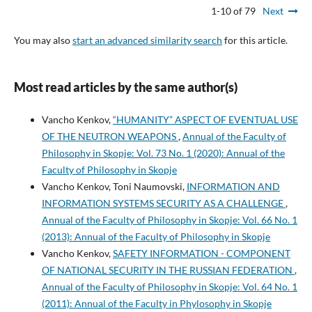
1-10 of 79
Next
You may also
start an advanced similarity search
for this article.
Most read articles by the same author(s)
Vancho Kenkov,
“HUMANITY” ASPECT OF EVENTUAL USE
OF THE NEUTRON WEAPONS
,
Annual of the Faculty of
Philosophy in Skopje: Vol. 73 No. 1 (2020): Annual of the
Faculty of Philosophy in Skopje
Vancho Kenkov, Toni Naumovski,
INFORMATION AND
INFORMATION SYSTEMS SECURITY AS A CHALLENGE
,
Annual of the Faculty of Philosophy in Skopje: Vol. 66 No. 1
(2013): Annual of the Faculty of Philosophy in Skopje
Vancho Kenkov,
SAFETY INFORMATION - COMPONENT
OF NATIONAL SECURITY IN THE RUSSIAN FEDERATION
,
Annual of the Faculty of Philosophy in Skopje: Vol. 64 No. 1
(2011): Annual of the Faculty in Phylosophy in Skopje