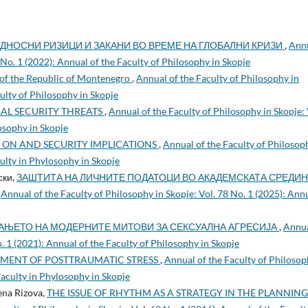
ДНОСНИ РИЗИЦИ И ЗАКАНИ ВО ВРЕМЕ НА ГЛОБАЛНИ КРИЗИ
,
Ann
 No. 1 (2022): Annual of the Faculty of Philosophy in Skopje
 of the Republic of Montenegro
,
Annual of the Faculty of Philosophy in
culty of Philosophy in Skopje
AL SECURITY THREATS
,
Annual of the Faculty of Philosophy in Skopje: 
osophy in Skopje
 ON AND SECURITY IMPLICATIONS
,
Annual of the Faculty of Philosop
culty in Phylosophy in Skopje
ски,
ЗАШТИТА НА ЛИЧНИТЕ ПОДАТОЦИ ВО АКАДЕМСКАТА СРЕДИН
,
Annual of the Faculty of Philosophy in Skopje: Vol. 78 No. 1 (2025): Ann
АЊЕТО НА МОДЕРНИТЕ МИТОВИ ЗА СЕКСУАЛНА АГРЕСИЈА
,
Annua
o. 1 (2021): Annual of the Faculty of Philosophy in Skopje
SMENT OF POSTTRAUMATIC STRESS
,
Annual of the Faculty of Philoso
 Faculty in Phylosophy in Skopje
ena Rizova,
THE ISSUE OF RHYTHM AS A STRATEGY IN THE PLANNING