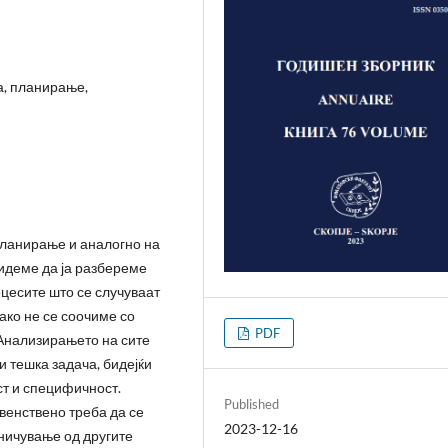
а, планирање,
планирање и аналогно на
идеме да ја разбереме
оцесите што се случуваат
 ако не се соочиме со
PDF
Анализирањето на сите
 тешка задача, бидејќи
ст и специфичност.
Published
венствено треба да се
2023-12-16
ничување од другите