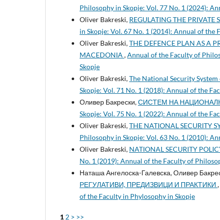
Philosophy in Skopje: Vol. 77 No. 1 (2024): An
Oliver Bakreski,
REGULATING THE PRIVATE 
in Skopje: Vol. 67 No. 1 (2014): Annual of the 
Oliver Bakreski,
THE DEFENCE PLAN AS A P
MACEDONIA
,
Annual of the Faculty of Philo
Skopje
Oliver Bakreski,
The National Security System
Skopje: Vol. 71 No. 1 (2018): Annual of the Fa
Оливер Бакрески,
СИСТЕМ НА НАЦИОНАЛН
Skopje: Vol. 75 No. 1 (2022): Annual of the Fa
Oliver Bakreski,
THE NATIONAL SECURITY 
Philosophy in Skopje: Vol. 63 No. 1 (2010): An
Oliver Bakreski,
NATIONAL SECURITY POLI
No. 1 (2019): Annual of the Faculty of Philoso
Наташа Ангелоска-Галевска, Оливер Бакре
РЕГУЛАТИВИ, ПРЕДИЗВИЦИ И ПРАКТИКИ
of the Faculty in Phylosophy in Skopje
1
2
>
>>