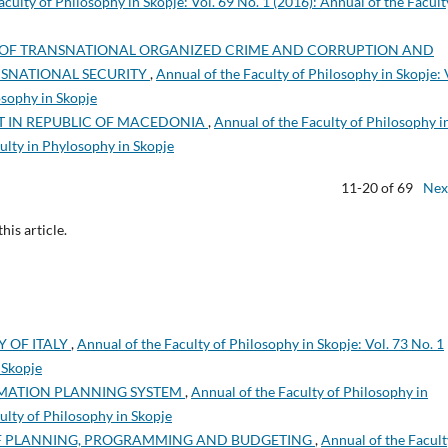
aculty of Philosophy in Skopje: Vol. 69 No. 1 (2016): Annual of the Facult
S OF TRANSNATIONAL ORGANIZED CRIME AND CORRUPTION AND
NSNATIONAL SECURITY
,
Annual of the Faculty of Philosophy in Skopje: 
osophy in Skopje
T IN REPUBLIC OF MACEDONIA
,
Annual of the Faculty of Philosophy i
culty in Phylosophy in Skopje
11-20 of 69
Nex
this article.
Y OF ITALY
,
Annual of the Faculty of Philosophy in Skopje: Vol. 73 No. 1
 Skopje
MATION PLANNING SYSTEM
,
Annual of the Faculty of Philosophy in
culty of Philosophy in Skopje
F PLANNING, PROGRAMMING AND BUDGETING
,
Annual of the Facult