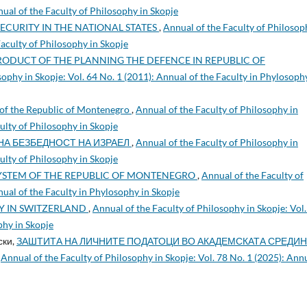
nual of the Faculty of Philosophy in Skopje
SECURITY IN THE NATIONAL STATES
,
Annual of the Faculty of Philosop
Faculty of Philosophy in Skopje
RODUCT OF THE PLANNING THE DEFENCE IN REPUBLIC OF
sophy in Skopje: Vol. 64 No. 1 (2011): Annual of the Faculty in Phylosoph
 of the Republic of Montenegro
,
Annual of the Faculty of Philosophy in
culty of Philosophy in Skopje
А БЕЗБЕДНОСТ НА ИЗРАЕЛ
,
Annual of the Faculty of Philosophy in
culty of Philosophy in Skopje
SYSTEM OF THE REPUBLIC OF MONTENEGRO
,
Annual of the Faculty of
nual of the Faculty in Phylosophy in Skopje
CY IN SWITZERLAND
,
Annual of the Faculty of Philosophy in Skopje: Vol.
phy in Skopje
ски,
ЗАШТИТА НА ЛИЧНИТЕ ПОДАТОЦИ ВО АКАДЕМСКАТА СРЕДИН
,
Annual of the Faculty of Philosophy in Skopje: Vol. 78 No. 1 (2025): Ann