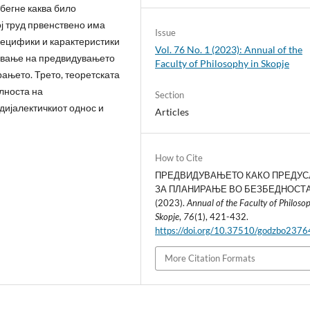
бегне каква било
ј труд првенствено има
Issue
пецифики и карактеристики
Vol. 76 No. 1 (2023): Annual of the
дување на предвидувањето
Faculty of Philosophy in Skopje
ањето. Трето, теоретската
лноста на
Section
дијалектичкиот однос и
Articles
How to Cite
ПРЕДВИДУВАЊЕТО КАКО ПРЕДУ
ЗА ПЛАНИРАЊЕ ВО БЕЗБЕДНОСТА
(2023).
Annual of the Faculty of Philoso
Skopje
,
76
(1), 421-432.
https://doi.org/10.37510/godzbo237
More Citation Formats