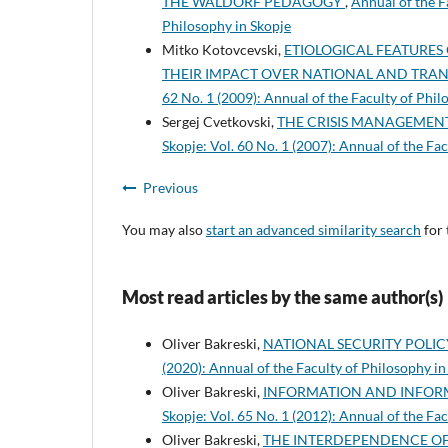
THE WALDORF PEDAGOGY
,
Annual of the F
Philosophy in Skopje
Mitko Kotovcevski,
ETIOLOGICAL FEATURE
THEIR IMPACT OVER NATIONAL AND TRA
62 No. 1 (2009): Annual of the Faculty of Phil
Sergej Cvetkovski,
THE CRISIS MANAGEMEN
Skopje: Vol. 60 No. 1 (2007): Annual of the Fa
Previous
You may also
start an advanced similarity search
for 
Most read articles by the same author(s)
Oliver Bakreski,
NATIONAL SECURITY POLIC
(2020): Annual of the Faculty of Philosophy in
Oliver Bakreski,
INFORMATION AND INFOR
Skopje: Vol. 65 No. 1 (2012): Annual of the Fa
Oliver Bakreski,
THE INTERDEPENDENCE O