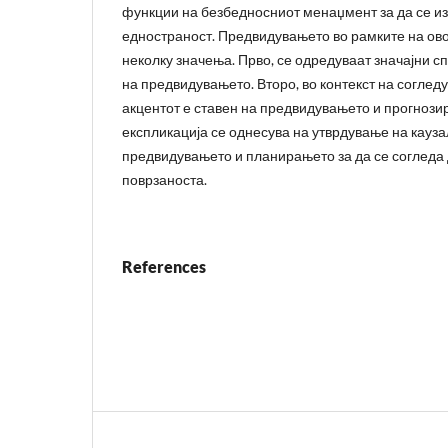
функции на безбедносниот менаџмент за да се из
едностраност. Предвидувањето во рамките на ово
неколку значења. Прво, се одредуваат значајни с
на предвидувањето. Второ, во контекст на согле
акцентот е ставен на предвидувањето и прогнозир
експликација се однесува на утврдување на кауза
предвидувањето и планирањето за да се согледа 
поврзаноста.
References