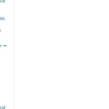
y of
Vol.
n
t
y of