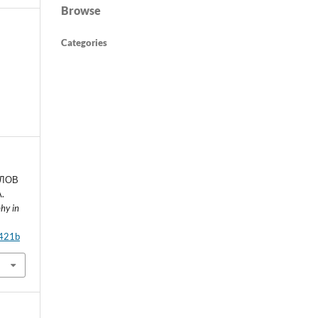
Browse
Categories
СЛОВ
.
phy in
6421b