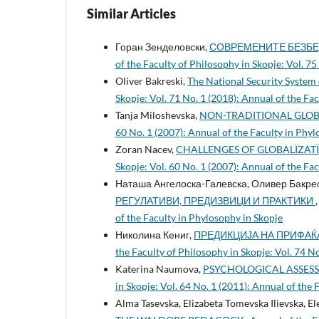
Similar Articles
Горан Зенделовски,
СОВРЕМЕНИТЕ БЕЗБЕ
of the Faculty of Philosophy in Skopje: Vol. 75
Oliver Bakreski,
The National Security System
Skopje: Vol. 71 No. 1 (2018): Annual of the Fa
Tanja Miloshevska,
NON-TRADITIONAL GLOB
60 No. 1 (2007): Annual of the Faculty in Phyl
Zoran Nacev,
CHALLENGES OF GLOBALÏZATÏ
Skopje: Vol. 60 No. 1 (2007): Annual of the Fa
Наташа Ангелоска-Галевска, Оливер Бакре
РЕГУЛАТИВИ, ПРЕДИЗВИЦИ И ПРАКТИКИ
of the Faculty in Phylosophy in Skopje
Николина Кениг,
ПРЕДИКЦИЈА НА ПРИФАЌ
the Faculty of Philosophy in Skopje: Vol. 74 N
Katerina Naumova,
PSYCHOLOGICAL ASSES
in Skopje: Vol. 64 No. 1 (2011): Annual of the
Alma Tasevska, Elizabeta Tomevska Ilievska, El