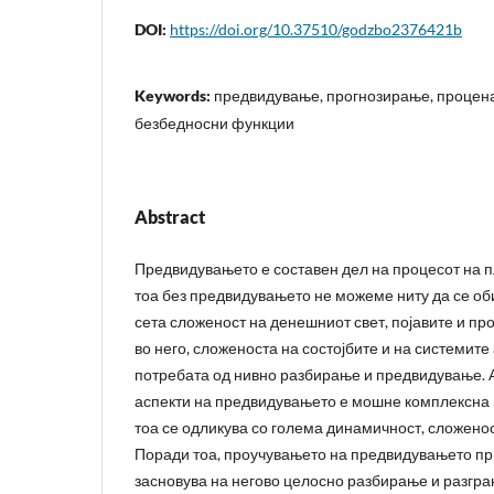
DOI:
https://doi.org/10.37510/godzbo2376421b
Keywords:
предвидување, прогнозирање, процен
безбедносни функции
Abstract
Предвидувањето е составен дел на процесот на 
тоа без предвидувањето не можеме ниту да се об
сета сложеност на денешниот свет, појавите и пр
во него, сложеноста на состојбите и на системите
потребата од нивно разбирање и предвидување. 
аспекти на предвидувањето е мошне комплексна и
тоа се одликува со голема динамичност, сложено
Поради тоа, проучувањето на предвидувањето пр
засновува на негово целосно разбирање и разгра