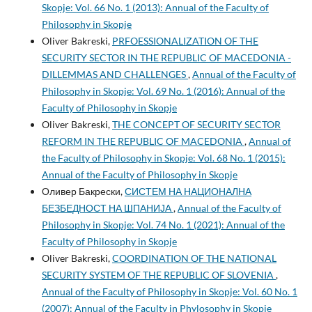
Skopje: Vol. 66 No. 1 (2013): Annual of the Faculty of
Philosophy in Skopje
Oliver Bakreski,
PRFOESSIONALIZATION OF THE
SECURITY SECTOR IN THE REPUBLIC OF MACEDONIA -
DILLEMMAS AND CHALLENGES
,
Annual of the Faculty of
Philosophy in Skopje: Vol. 69 No. 1 (2016): Annual of the
Faculty of Philosophy in Skopje
Oliver Bakreski,
THE CONCEPT OF SECURITY SECTOR
REFORM IN THE REPUBLIC OF MACEDONIA
,
Annual of
the Faculty of Philosophy in Skopje: Vol. 68 No. 1 (2015):
Annual of the Faculty of Philosophy in Skopje
Оливер Бакрески,
СИСТЕМ НА НАЦИОНАЛНА
БЕЗБЕДНОСТ НА ШПАНИЈА
,
Annual of the Faculty of
Philosophy in Skopje: Vol. 74 No. 1 (2021): Annual of the
Faculty of Philosophy in Skopje
Oliver Bakreski,
COORDINATION OF THE NATIONAL
SECURITY SYSTEM OF THE REPUBLIC OF SLOVENIA
,
Annual of the Faculty of Philosophy in Skopje: Vol. 60 No. 1
(2007): Annual of the Faculty in Phylosophy in Skopje