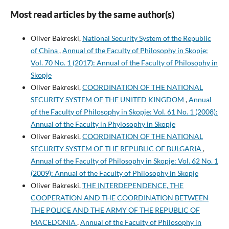
Most read articles by the same author(s)
Oliver Bakreski,
National Security System of the Republic
of China
,
Annual of the Faculty of Philosophy in Skopje:
Vol. 70 No. 1 (2017): Annual of the Faculty of Philosophy in
Skopje
Oliver Bakreski,
COORDINATION OF THE NATIONAL
SECURITY SYSTEM OF THE UNITED KINGDOM
,
Annual
of the Faculty of Philosophy in Skopje: Vol. 61 No. 1 (2008):
Annual of the Faculty in Phylosophy in Skopje
Oliver Bakreski,
COORDINATION OF THE NATIONAL
SECURITY SYSTEM OF THE REPUBLIC OF BULGARIA
,
Annual of the Faculty of Philosophy in Skopje: Vol. 62 No. 1
(2009): Annual of the Faculty of Philosophy in Skopje
Oliver Bakreski,
THE INTERDEPENDENCE, THE
COOPERATION AND THE COORDINATION BETWEEN
THE POLICE AND THE ARMY OF THE REPUBLIC OF
MACEDONIA
,
Annual of the Faculty of Philosophy in