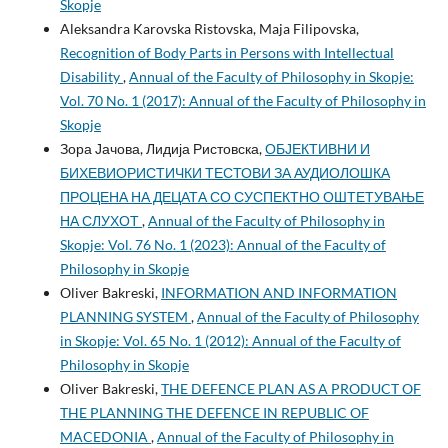
Skopje
Aleksandra Karovska Ristovska, Maja Filipovska,
Recognition of Body Parts in Persons with Intellectual
Disability
,
Annual of the Faculty of Philosophy in Skopje:
Vol. 70 No. 1 (2017): Annual of the Faculty of Philosophy in
Skopje
Зора Јачова, Лидија Ристовска,
ОБЈЕКТИВНИ И
БИХЕВИОРИСТИЧКИ ТЕСТОВИ ЗА АУДИОЛОШКА
ПРОЦЕНА НА ДЕЦАТА СО СУСПЕКТНО ОШТЕТУВАЊЕ
НА СЛУХОТ
,
Annual of the Faculty of Philosophy in
Skopje: Vol. 76 No. 1 (2023): Annual of the Faculty of
Philosophy in Skopje
Oliver Bakreski,
INFORMATION AND INFORMATION
PLANNING SYSTEM
,
Annual of the Faculty of Philosophy
in Skopje: Vol. 65 No. 1 (2012): Annual of the Faculty of
Philosophy in Skopje
Oliver Bakreski,
THE DEFENCE PLAN AS A PRODUCT OF
THE PLANNING THE DEFENCE IN REPUBLIC OF
MACEDONIA
,
Annual of the Faculty of Philosophy in