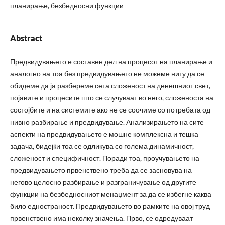
планирање, безбедносни функции
Abstract
Предвидувањето е составен дел на процесот на планирање и
аналогно на тоа без предвидувањето не можеме ниту да се
обидеме да ја разбереме сета сложеност на денешниот свет,
појавите и процесите што се случуваат во него, сложеноста на
состојбите и на системите ако не се соочиме со потребата од
нивно разбирање и предвидување. Анализирањето на сите
аспекти на предвидувањето е мошне комплексна и тешка
задача, бидејќи тоа се одликува со голема динамичност,
сложеност и специфичност. Поради тоа, проучувањето на
предвидувањето првенствено треба да се засновува на
негово целосно разбирање и разграничување од другите
функции на безбедносниот менаџмент за да се избегне каква
било едностраност. Предвидувањето во рамките на овој труд
првенствено има неколку значења. Прво, се одредуваат