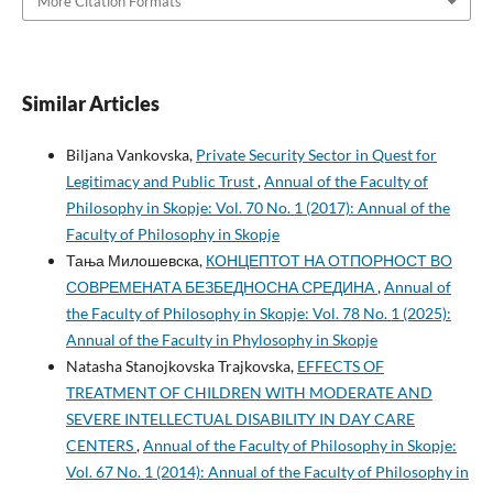
More Citation Formats
Similar Articles
Biljana Vankovska,
Private Security Sector in Quest for
Legitimacy and Public Trust
,
Annual of the Faculty of
Philosophy in Skopje: Vol. 70 No. 1 (2017): Annual of the
Faculty of Philosophy in Skopje
Тања Милошевска,
КОНЦЕПТОТ НА ОТПОРНОСТ ВО
СОВРЕМЕНАТА БЕЗБЕДНОСНА СРЕДИНА
,
Annual of
the Faculty of Philosophy in Skopje: Vol. 78 No. 1 (2025):
Annual of the Faculty in Phylosophy in Skopje
Natasha Stanojkovska Trajkovska,
EFFECTS OF
TREATMENT OF CHILDREN WITH MODERATE AND
SEVERE INTELLECTUAL DISABILITY IN DAY CARE
CENTERS
,
Annual of the Faculty of Philosophy in Skopje:
Vol. 67 No. 1 (2014): Annual of the Faculty of Philosophy in