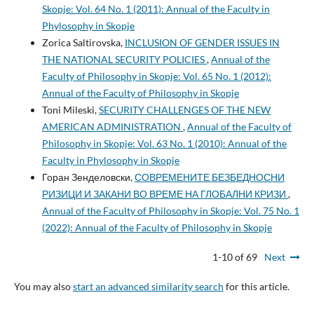
Skopje: Vol. 64 No. 1 (2011): Annual of the Faculty in
Phylosophy in Skopje
Zorica Saltirovska,
INCLUSION OF GENDER ISSUES IN
THE NATIONAL SECURITY POLICIES
,
Annual of the
Faculty of Philosophy in Skopje: Vol. 65 No. 1 (2012):
Annual of the Faculty of Philosophy in Skopje
Toni Mileski,
SECURITY CHALLENGES OF THE NEW
AMERICAN ADMINISTRATION
,
Annual of the Faculty of
Philosophy in Skopje: Vol. 63 No. 1 (2010): Annual of the
Faculty in Phylosophy in Skopje
Горан Зенделовски,
СОВРЕМЕНИТЕ БЕЗБЕДНОСНИ
РИЗИЦИ И ЗАКАНИ ВО ВРЕМЕ НА ГЛОБАЛНИ КРИЗИ
,
Annual of the Faculty of Philosophy in Skopje: Vol. 75 No. 1
(2022): Annual of the Faculty of Philosophy in Skopje
1-10 of 69
Next
You may also
start an advanced similarity search
for this article.