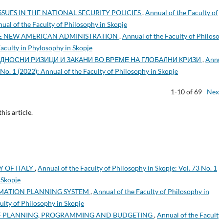
SSUES IN THE NATIONAL SECURITY POLICIES
,
Annual of the Faculty of
nual of the Faculty of Philosophy in Skopje
HE NEW AMERICAN ADMINISTRATION
,
Annual of the Faculty of Philos
 Faculty in Phylosophy in Skopje
ДНОСНИ РИЗИЦИ И ЗАКАНИ ВО ВРЕМЕ НА ГЛОБАЛНИ КРИЗИ
,
Ann
 No. 1 (2022): Annual of the Faculty of Philosophy in Skopje
1-10 of 69
Nex
this article.
Y OF ITALY
,
Annual of the Faculty of Philosophy in Skopje: Vol. 73 No. 1
 Skopje
MATION PLANNING SYSTEM
,
Annual of the Faculty of Philosophy in
culty of Philosophy in Skopje
F PLANNING, PROGRAMMING AND BUDGETING
,
Annual of the Facult