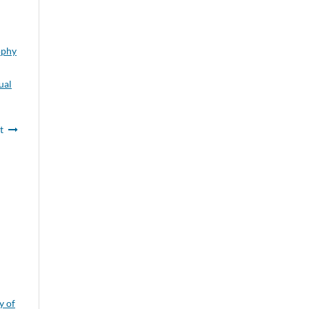
ophy
ual
t
y of