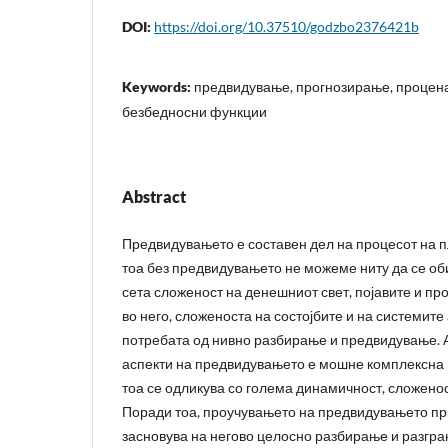
DOI:
https://doi.org/10.37510/godzbo2376421b
Keywords:
предвидување, прогнозирање, процен
безбедносни функции
Abstract
Предвидувањето е составен дел на процесот на 
тоа без предвидувањето не можеме ниту да се об
сета сложеност на денешниот свет, појавите и пр
во него, сложеноста на состојбите и на системите
потребата од нивно разбирање и предвидување. 
аспекти на предвидувањето е мошне комплексна и
тоа се одликува со голема динамичност, сложено
Поради тоа, проучувањето на предвидувањето пр
засновува на негово целосно разбирање и разгра