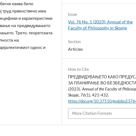
бегне каква било
ј труд првенствено има
Issue
пецифики и карактеристики
Vol. 76 No. 1 (2023): Annual of the
дување на предвидувањето
Faculty of Philosophy in Skopje
ањето. Трето, теоретската
лноста на
Section
дијалектичкиот однос и
Articles
How to Cite
ПРЕДВИДУВАЊЕТО КАКО ПРЕДУ
ЗА ПЛАНИРАЊЕ ВО БЕЗБЕДНОСТА
(2023).
Annual of the Faculty of Philoso
Skopje
,
76
(1), 421-432.
https://doi.org/10.37510/godzbo237
More Citation Formats