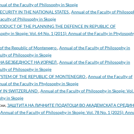
nual of the Faculty of Philosophy in Skopje
SECURITY IN THE NATIONAL STATES
,
Annual of the Faculty of Philosop
Faculty of Philosophy in Skopje
RODUCT OF THE PLANNING THE DEFENCE IN REPUBLIC OF
sophy in Skopje: Vol. 64 No. 1 (2011): Annual of the Faculty in Phylosoph
 of the Republic of Montenegro
,
Annual of the Faculty of Philosophy in
culty of Philosophy in Skopje
А БЕЗБЕДНОСТ НА ИЗРАЕЛ
,
Annual of the Faculty of Philosophy in
culty of Philosophy in Skopje
SYSTEM OF THE REPUBLIC OF MONTENEGRO
,
Annual of the Faculty of
nual of the Faculty in Phylosophy in Skopje
CY IN SWITZERLAND
,
Annual of the Faculty of Philosophy in Skopje: Vol.
phy in Skopje
ски,
ЗАШТИТА НА ЛИЧНИТЕ ПОДАТОЦИ ВО АКАДЕМСКАТА СРЕДИН
,
Annual of the Faculty of Philosophy in Skopje: Vol. 78 No. 1 (2025): Ann