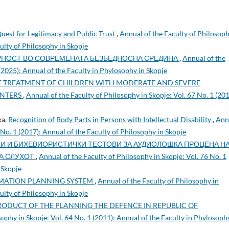
Quest for Legitimacy and Public Trust
,
Annual of the Faculty of Philosoph
culty of Philosophy in Skopje
РНОСТ ВО СОВРЕМЕНАТА БЕЗБЕДНОСНА СРЕДИНА
,
Annual of the
 (2025): Annual of the Faculty in Phylosophy in Skopje
F TREATMENT OF CHILDREN WITH MODERATE AND SEVERE
ENTERS
,
Annual of the Faculty of Philosophy in Skopje: Vol. 67 No. 1 (201
ka,
Recognition of Body Parts in Persons with Intellectual Disability
,
Ann
 No. 1 (2017): Annual of the Faculty of Philosophy in Skopje
И И БИХЕВИОРИСТИЧКИ ТЕСТОВИ ЗА АУДИОЛОШКА ПРОЦЕНА Н
А СЛУХОТ
,
Annual of the Faculty of Philosophy in Skopje: Vol. 76 No. 1
 Skopje
MATION PLANNING SYSTEM
,
Annual of the Faculty of Philosophy in
culty of Philosophy in Skopje
RODUCT OF THE PLANNING THE DEFENCE IN REPUBLIC OF
sophy in Skopje: Vol. 64 No. 1 (2011): Annual of the Faculty in Phylosoph