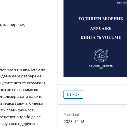
а, планирање,
планирање и аналогно на
идеме да ја разбереме
оцесите што се случуваат
 ако не се соочиме со
PDF
Анализирањето на сите
 тешка задача, бидејќи
ст и специфичност.
Published
венствено треба да се
2023-12-16
ничување од другите