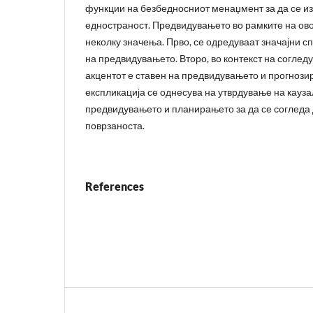
функции на безбедносниот менаџмент за да се из
едностраност. Предвидувањето во рамките на ово
неколку значења. Прво, се одредуваат значајни с
на предвидувањето. Второ, во контекст на согле
акцентот е ставен на предвидувањето и прогнозир
експликација се однесува на утврдување на кауза
предвидувањето и планирањето за да се согледа 
поврзаноста.
References