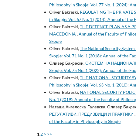
Philosophy in Skopje: Vol. 77 No. 1 (2024): An
Oliver Bakreski,
REGULATING THE PRIVATE 
in Skopje: Vol. 67 No. 1 (2014): Annual of the 
Oliver Bakreski,
THE DEFENCE PLAN AS A P
MACEDONIA
,
Annual of the Faculty of Philo
Skopje
Oliver Bakreski,
The National Security System
Skopje: Vol. 71 No. 1 (2018): Annual of the Fa
Оливер Бакрески,
СИСТЕМ НА НАЦИОНАЛН
Skopje: Vol. 75 No. 1 (2022): Annual of the Fa
Oliver Bakreski,
THE NATIONAL SECURITY 
Philosophy in Skopje: Vol. 63 No. 1 (2010): An
Oliver Bakreski,
NATIONAL SECURITY POLI
No. 1 (2019): Annual of the Faculty of Philoso
Наташа Ангелоска-Галевска, Оливер Бакре
РЕГУЛАТИВИ, ПРЕДИЗВИЦИ И ПРАКТИКИ
of the Faculty in Phylosophy in Skopje
1
2
>
>>