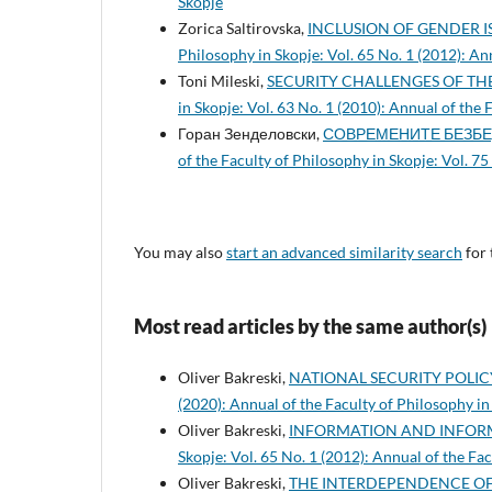
Skopje
Zorica Saltirovska,
INCLUSION OF GENDER I
Philosophy in Skopje: Vol. 65 No. 1 (2012): An
Toni Mileski,
SECURITY CHALLENGES OF T
in Skopje: Vol. 63 No. 1 (2010): Annual of the
Горан Зенделовски,
СОВРЕМЕНИТЕ БЕЗБЕ
of the Faculty of Philosophy in Skopje: Vol. 75
You may also
start an advanced similarity search
for 
Most read articles by the same author(s)
Oliver Bakreski,
NATIONAL SECURITY POLIC
(2020): Annual of the Faculty of Philosophy in
Oliver Bakreski,
INFORMATION AND INFOR
Skopje: Vol. 65 No. 1 (2012): Annual of the Fa
Oliver Bakreski,
THE INTERDEPENDENCE O