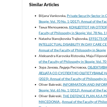
Similar Articles
Biljana Vankovska,
Private Security Sector in 
Skopje: Vol. 70 No. 1 (2017): Annual of the Fa
Тања Милошевска,
КОНЦЕПТОТ НА ОТПО
Faculty of Philosophy in Skopje: Vol. 78 No. 1
Natasha Stanojkovska Trajkovska,
EFFECTS O
INTELLECTUAL DISABILITY IN DAY CARE C
Annual of the Faculty of Philosophy in Skopje
Aleksandra Karovska Ristovska, Maja Filipovs
of the Faculty of Philosophy in Skopje: Vol. 70
Зора Јачова, Лидија Ристовска,
ОБЈЕКТИВН
ДЕЦАТА СО СУСПЕКТНО ОШТЕТУВАЊЕ Н
(2023): Annual of the Faculty of Philosophy in
Oliver Bakreski,
INFORMATION AND INFOR
Skopje: Vol. 65 No. 1 (2012): Annual of the Fa
Oliver Bakreski,
THE DEFENCE PLAN AS A P
MACEDONIA
,
Annual of the Faculty of Philo