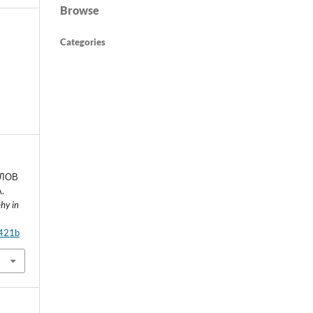
Browse
Categories
СЛОВ
.
phy in
6421b