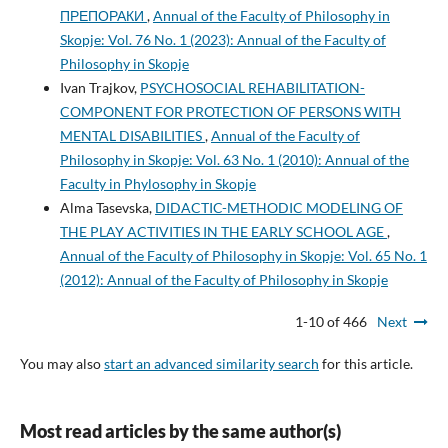
ПРЕПОРАКИ
,
Annual of the Faculty of Philosophy in
Skopje: Vol. 76 No. 1 (2023): Annual of the Faculty of
Philosophy in Skopje
Ivan Trajkov,
PSYCHOSOCIAL REHABILITATION-
COMPONENT FOR PROTECTION OF PERSONS WITH
MENTAL DISABILITIES
,
Annual of the Faculty of
Philosophy in Skopje: Vol. 63 No. 1 (2010): Annual of the
Faculty in Phylosophy in Skopje
Alma Tasevska,
DIDACTIC-METHODIC MODELING OF
THE PLAY ACTIVITIES IN THE EARLY SCHOOL AGE
,
Annual of the Faculty of Philosophy in Skopje: Vol. 65 No. 1
(2012): Annual of the Faculty of Philosophy in Skopje
1-10 of 466
Next
You may also
start an advanced similarity search
for this article.
Most read articles by the same author(s)