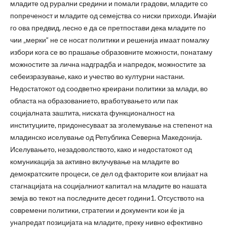
младите од рурални средини и помали градови, младите со
попреченост и младите од семејства со ниски приходи. Имајќи
го ова предвид, лесно е да се претпостави дека младите по
чии „мерки“ не се носат политики и решенија имаат помалку
избори кога се во прашање образовните можности, понатаму
можностите за лична надградба и напредок, можностите за
себеизразување, како и учество во културни настани.
Недостатокот од соодветно креирани политики за млади, во
областа на образованието, вработувањето или пак
социјалната заштита, ниската функционалност на
институциите, придонесуваат за зголемување на степенот на
младинско иселување од Република Северна Македонија.
Иселувањето, незадоволството, како и недостатокот од
комуникација за активно вклучување на младите во
демократските процеси, се дел од факторите кои влијаат на
стагнацијата на социјалниот капитал на младите во нашата
земја во текот на последните десет години1. Отсуството на
современи политики, стратегии и документи кои ќе ја
унапредат позицијата на младите, преку нивно ефективно