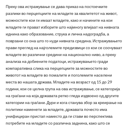
Преку ова истражување се дава приказ на постоечките
разлики во перцепциите на младите за квалитетот на живот,
можностите кои ги имаат младите, како и начините на кои
младите ги прават изборите што најмногу влијаат на нивната
иднина како образование, струка и лична надоградба, а
поврзани со она што го нуди нивната средина. Истражувањето
прави преглед на најголемите предизвици со кои се соочуваат
младите во различни средини на национално ниво, а преку
анализа на добиените податоци, истражувањето гради
компаративна слика на перцепциите за можностите во
животот на младите во помалите и поголемите населени
места во нашата држава. Младите на возраст од 15 до 29
години, кои се целна група на ова истражување, се категорија
на граѓани на која државата ретко гледа издвоено од другите
категории на граѓани. Дури и кога станува збор за креирање на
политики наменети за младите, државата почесто има
унифициран пристап наместо да ги стави во перспектива
потребите на младите со различна заднина, како што се