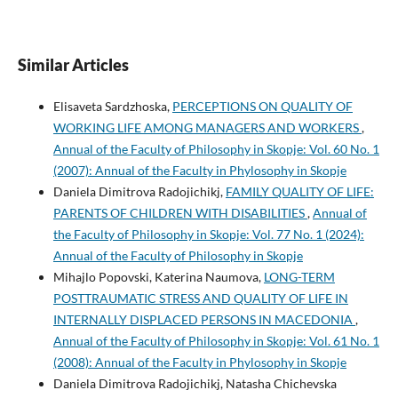
Similar Articles
Elisaveta Sardzhoska,
PERCEPTIONS ON QUALITY OF
WORKING LIFE AMONG MANAGERS AND WORKERS
,
Annual of the Faculty of Philosophy in Skopje: Vol. 60 No. 1
(2007): Annual of the Faculty in Phylosophy in Skopje
Daniela Dimitrova Radojichikj,
FAMILY QUALITY OF LIFE:
PARENTS OF CHILDREN WITH DISABILITIES
,
Annual of
the Faculty of Philosophy in Skopje: Vol. 77 No. 1 (2024):
Annual of the Faculty of Philosophy in Skopje
Mihajlo Popovski, Katerina Naumova,
LONG-TERM
POSTTRAUMATIC STRESS AND QUALITY OF LIFE IN
INTERNALLY DISPLACED PERSONS IN MACEDONIA
,
Annual of the Faculty of Philosophy in Skopje: Vol. 61 No. 1
(2008): Annual of the Faculty in Phylosophy in Skopje
Daniela Dimitrova Radojichikj, Natasha Chichevska