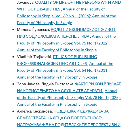
Jovanova,
QUALITY OF LIFE OF THE PERSONS WITH AND
WITHOUT DISABILITIES
,
Annual of the Faculty of
Philosophy in Skopje: Vol. 69 No. 1 (2016): Annual of the
Faculty of Philosophy in Skopje
Милева Ѓуровска,
РОДОТ И ЕКОНОМСКИОТ ЖИВОТ
НИЗ СОЦИОЛОШКАТА ПЕРСПЕКТИВА
,
Annual of the
Faculty of Philosophy in Skopje: Vol. 75 No. 1 (2022):
Annual of the Faculty of Philosophy in Skopje
Vladimir Trajkovski,
ETHICS OF PUBLISHING
PROFESSIONAL-SCIENTIFIC ARTICLES
,
Annual of the
Faculty of Philosophy in Skopje: Vol. 64 No. 1 (2011):
Annual of the Faculty in Phylosophy in Skopje
Зора Јачова, Лидија Ристовска,
ФАКТОРИ КОИ ВЛИЈААТ
НА КОРИСТЕЊЕТО НА СЛУШНИТЕ АПАРАТИ
,
Annual
of the Faculty of Philosophy in Skopje: Vol. 78 No. 1 (2025):
Annual of the Faculty in Phylosophy in Skopje
Ангелка Кескинова,
ПОДДРШКА И ЕДУКАЦИЈА ЗА
СЕМЕЈСТВАТА НА ДЕЦА СО ПОПРЕЧЕНОСТ:
ИСТРАЖУВАЊЕ НА РОДИТЕЛСКИТЕ ПЕРСПЕКТИВИ И