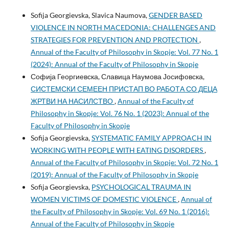
Sofija Georgievska, Slavica Naumova,
GENDER BASED
VIOLENCE IN NORTH MACEDONIA: CHALLENGES AND
STRATEGIES FOR PREVENTION AND PROTECTION
,
Annual of the Faculty of Philosophy in Skopje: Vol. 77 No. 1
(2024): Annual of the Faculty of Philosophy in Skopje
Софија Георгиевска, Славица Наумова Јосифовска,
СИСТЕМСКИ СЕМЕЕН ПРИСТАП ВО РАБОТА СО ДЕЦА
ЖРТВИ НА НАСИЛСТВО
,
Annual of the Faculty of
Philosophy in Skopje: Vol. 76 No. 1 (2023): Annual of the
Faculty of Philosophy in Skopje
Sofija Georgievska,
SYSTEMATIC FAMILY APPROACH IN
WORKING WITH PEOPLE WITH EATING DISORDERS
,
Annual of the Faculty of Philosophy in Skopje: Vol. 72 No. 1
(2019): Annual of the Faculty of Philosophy in Skopje
Sofija Georgievska,
PSYCHOLOGICAL TRAUMA IN
WOMEN VICTIMS OF DOMESTIC VIOLENCE
,
Annual of
the Faculty of Philosophy in Skopje: Vol. 69 No. 1 (2016):
Annual of the Faculty of Philosophy in Skopje