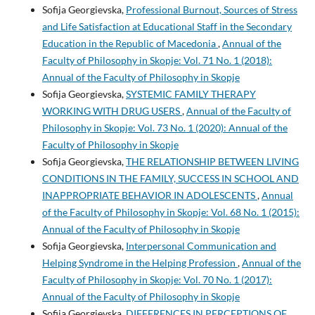
Sofija Georgievska,
Professional Burnout, Sources of Stress
and Life Satisfaction at Educational Staff in the Secondary
Education in the Republic of Macedonia
,
Annual of the
Faculty of Philosophy in Skopje: Vol. 71 No. 1 (2018):
Annual of the Faculty of Philosophy in Skopje
Sofija Georgievska,
SYSTEMIC FAMILY THERAPY
WORKING WITH DRUG USERS
,
Annual of the Faculty of
Philosophy in Skopje: Vol. 73 No. 1 (2020): Annual of the
Faculty of Philosophy in Skopje
Sofija Georgievska,
THE RELATIONSHIP BETWEEN LIVING
CONDITIONS IN THE FAMILY, SUCCESS IN SCHOOL AND
INAPPROPRIATE BEHAVIOR IN ADOLESCENTS
,
Annual
of the Faculty of Philosophy in Skopje: Vol. 68 No. 1 (2015):
Annual of the Faculty of Philosophy in Skopje
Sofija Georgievska,
Interpersonal Communication and
Helping Syndrome in the Helping Profession
,
Annual of the
Faculty of Philosophy in Skopje: Vol. 70 No. 1 (2017):
Annual of the Faculty of Philosophy in Skopje
Sofija Georgievska,
DIFFERENCES IN PERCEPTIONS OF