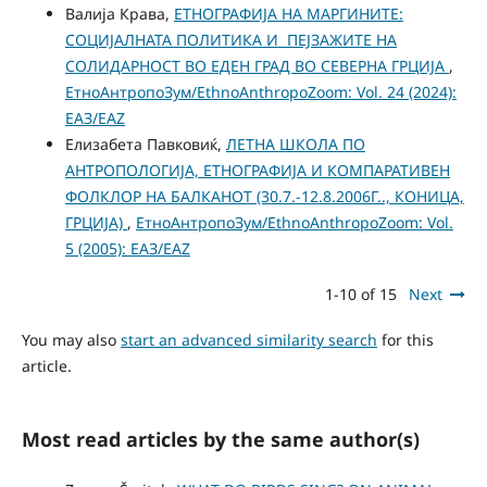
Валија Крава,
ЕТНОГРАФИЈА НА МАРГИНИТЕ:
СОЦИЈАЛНАТА ПОЛИТИКА И ПЕЈЗАЖИТЕ НА
СОЛИДАРНОСТ ВО ЕДЕН ГРАД ВО СЕВЕРНА ГРЦИЈА
,
ЕтноАнтропоЗум/EthnoAnthropoZoom: Vol. 24 (2024):
ЕАЗ/EAZ
Елизабета Павковиќ,
ЛЕТНА ШКОЛА ПО
АНТРОПОЛОГИЈА, ЕТНОГРАФИЈА И КОМПАРАТИВЕН
ФОЛКЛОР НА БАЛКАНОТ (30.7.-12.8.2006Г.., КОНИЦА,
ГРЦИЈА)
,
ЕтноАнтропоЗум/EthnoAnthropoZoom: Vol.
5 (2005): ЕАЗ/EAZ
1-10 of 15
Next
You may also
start an advanced similarity search
for this
article.
Most read articles by the same author(s)