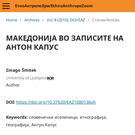
ЕтноАнтропоЗум/EthnoAnthropoZoom
Home
/
Archives
/
Vol. 8 (2010): ЕАЗ/EAZ
/
Статии/Articles
МАКЕДОНИЈА ВО ЗАПИСИТЕ НА
АНТОН КАПУС
Zmago Šmitek
University of Ljubljana
Author
DOI:
https://doi.org/10.37620/EAZ1080136sh
Keywords:
словенечки иселеници, етнографија,
географија, Антун Капус