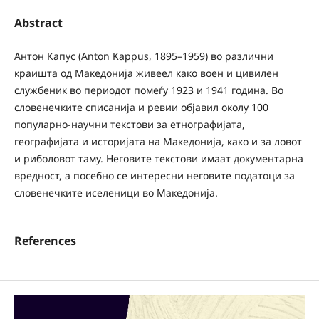
Abstract
Антон Капус (Anton Kappus, 1895–1959) во различни
краишта од Македонија живеел како воен и цивилен
службеник во периодот помеѓу 1923 и 1941 година. Во
словенечките списанија и ревии објавил околу 100
популарно-научни текстови за етнографијата,
географијата и историјата на Македонија, како и за ловот
и риболовот таму. Неговите текстови имаат документарна
вредност, а посебно се интересни неговите податоци за
словенечките иселеници во Македонија.
References