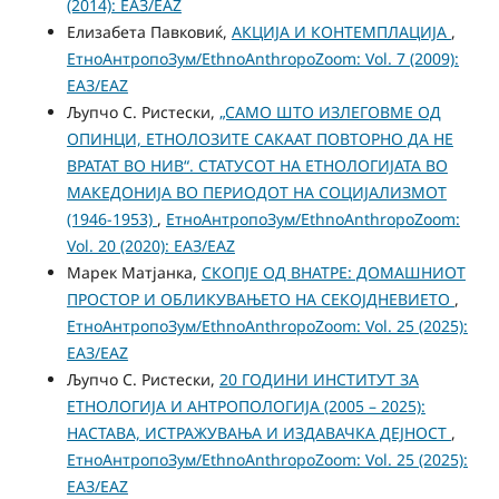
(2014): ЕАЗ/EAZ
Елизабета Павковиќ,
АКЦИЈА И КОНТЕМПЛАЦИЈА
,
ЕтноАнтропоЗум/EthnoAnthropoZoom: Vol. 7 (2009):
ЕАЗ/EAZ
Љупчо С. Ристески,
„САМО ШТО ИЗЛЕГОВМЕ ОД
ОПИНЦИ, ЕТНОЛОЗИТЕ САКААТ ПОВТОРНО ДА НЕ
ВРАТАТ ВО НИВ“. СТАТУСОТ НА ЕТНОЛОГИЈАТА ВО
МАКЕДОНИЈА ВО ПЕРИОДОТ НА СОЦИЈАЛИЗМОТ
(1946-1953)
,
ЕтноАнтропоЗум/EthnoAnthropoZoom:
Vol. 20 (2020): ЕАЗ/EAZ
Марек Матјанка,
СКОПЈЕ ОД ВНАТРЕ: ДОМАШНИОТ
ПРОСТОР И ОБЛИКУВАЊЕТО НА СЕКОЈДНЕВИЕТО
,
ЕтноАнтропоЗум/EthnoAnthropoZoom: Vol. 25 (2025):
ЕАЗ/EAZ
Љупчо С. Ристески,
20 ГОДИНИ ИНСТИТУТ ЗА
ЕТНОЛОГИЈА И АНТРОПОЛОГИЈА (2005 – 2025):
НАСТАВA, ИСТРАЖУВАЊА И ИЗДАВАЧКА ДЕЈНОСТ
,
ЕтноАнтропоЗум/EthnoAnthropoZoom: Vol. 25 (2025):
ЕАЗ/EAZ