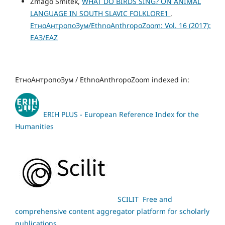
Zmago Šmitek,
WHAT DO BIRDS SING? ON ANIMAL
LANGUAGE IN SOUTH SLAVIC FOLKLORE1
,
ЕтноАнтропоЗум/EthnoAnthropoZoom: Vol. 16 (2017):
ЕАЗ/EAZ
ЕтноАнтропоЗум / EthnoAnthropoZoom indexed in:
ERIH PLUS - European Reference Index for the
Humanities
SCILIT Free and
comprehensive content aggregator platform for scholarly
publications