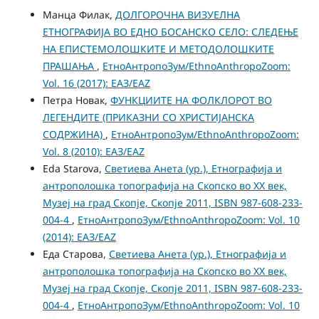
Манца Филак,
ДОЛГОРОЧНА ВИЗУЕЛНА
ЕТНОГРАФИЈА ВО ЕДНО БОСАНСКО СЕЛО: СЛЕДЕЊЕ
НА ЕПИСТЕМОЛОШКИТЕ И МЕТОДОЛОШКИТЕ
ПРАШАЊА
,
ЕтноАнтропоЗум/EthnoAnthropoZoom:
Vol. 16 (2017): ЕАЗ/EAZ
Петра Новак,
ФУНКЦИИТЕ НА ФОЛКЛОРОТ ВО
ЛЕГЕНДИТЕ (ПРИКАЗНИ СО ХРИСТИЈАНСКА
СОДРЖИНА)
,
ЕтноАнтропоЗум/EthnoAnthropoZoom:
Vol. 8 (2010): ЕАЗ/EAZ
Eda Starova,
Светиева Анета (ур.), Етнографија и
антрополошка топографија на Скопско во XX век,
Музеј на град Скопје, Скопје 2011, ISBN 987-608-233-
004-4
,
ЕтноАнтропоЗум/EthnoAnthropoZoom: Vol. 10
(2014): ЕАЗ/EAZ
Еда Старова,
Светиева Анета (ур.), Етнографија и
антрополошка топографија на Скопско во XX век,
Музеј на град Скопје, Скопје 2011, ISBN 987-608-233-
004-4
,
ЕтноАнтропоЗум/EthnoAnthropoZoom: Vol. 10