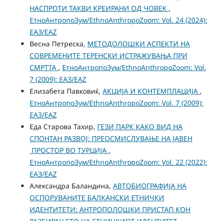
НАСПРОТИ ТАКВИ КРЕИРАНИ ОД ЧОВЕК
,
ЕтноАнтропоЗум/EthnoAnthropoZoom: Vol. 24 (2024):
ЕАЗ/EAZ
Весна Петреска,
МЕТОДОЛОШКИ АСПЕКТИ НА
СОВРЕМЕНИТЕ ТЕРЕНСКИ ИСТРАЖУВАЊА ПРИ
СМРТТА
,
ЕтноАнтропоЗум/EthnoAnthropoZoom: Vol.
7 (2009): ЕАЗ/EAZ
Елизабета Павковиќ,
АКЦИЈА И КОНТЕМПЛАЦИЈА
,
ЕтноАнтропоЗум/EthnoAnthropoZoom: Vol. 7 (2009):
ЕАЗ/EAZ
Еда Старова Тахир,
ГЕЗИ ПАРК КАКО ВИД НА
СПОНТАН РАЗВОЈ: ПРЕОСМИСЛУВАЊЕ НА ЈАВЕН
ПРОСТОР ВО ТУРЦИЈА
,
ЕтноАнтропоЗум/EthnoAnthropoZoom: Vol. 22 (2022):
ЕАЗ/EAZ
Александра Баландина,
АВТОБИОГРАФИЈА НА
ОСПОРУВАНИТЕ БАЛКАНСКИ ЕТНИЧКИ
ИДЕНТИТЕТИ: АНТРОПОЛОШКИ ПРИСТАП КОН