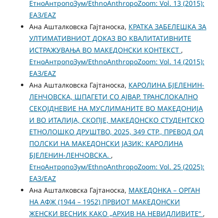
ЕтноАнтропоЗум/EthnoAnthropoZoom: Vol. 13 (2015):
ЕАЗ/EAZ
Ана Ашталковска Гајтаноска,
КРАТКА ЗАБЕЛЕШКА ЗА
УЛТИМАТИВНИОТ ДОКАЗ ВО КВАЛИТАТИВНИТЕ
ИСТРАЖУВАЊА ВО МАКЕДОНСКИ КОНТЕКСТ
,
ЕтноАнтропоЗум/EthnoAnthropoZoom: Vol. 14 (2015):
ЕАЗ/EAZ
Ана Ашталковска Гајтаноска,
КАРОЛИНА БЈЕЛЕНИН-
ЛЕНЧОВСКА, ШПАГЕТИ СО АЈВАР. ТРАНСЛОКАЛНО
СЕКОЈДНЕВИЕ НА МУСЛИМАНИТЕ ВО МАКЕДОНИЈА
И ВО ИТАЛИЈА, СКОПЈЕ, МАКЕДОНСКО СТУДЕНТСКО
ЕТНОЛОШКО ДРУШТВО, 2025, 349 СТР., ПРЕВОД ОД
ПОЛСКИ НА МАКЕДОНСКИ ЈАЗИК: КАРОЛИНА
БЈЕЛЕНИН-ЛЕНЧОВСКА.
,
ЕтноАнтропоЗум/EthnoAnthropoZoom: Vol. 25 (2025):
ЕАЗ/EAZ
Ана Ашталковска Гајтаноска,
МАКЕДОНКА – ОРГАН
НА АФЖ (1944 – 1952) ПРВИОТ МАКЕДОНСКИ
ЖЕНСКИ ВЕСНИК КАКО „АРХИВ НА НЕВИДЛИВИТЕ“
,