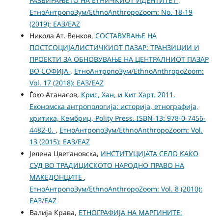
РАЗБИРАЊЕТО НА ЕТНИЧКИОТ ИДЕНТИТЕТ
,
ЕтноАнтропоЗум/EthnoAnthropoZoom: No. 18-19
(2019): ЕАЗ/EAZ
Никола Ат. Венков,
СОСТАВУВАЊЕ НА
ПОСТСОЦИЈАЛИСТИЧКИОТ ПАЗАР: ТРАНЗИЦИИ И
ПРОЕКТИ ЗА ОБНОВУВАЊЕ НА ЦЕНТРАЛНИОТ ПАЗАР
ВО СОФИЈА
,
ЕтноАнтропоЗум/EthnoAnthropoZoom:
Vol. 17 (2018): ЕАЗ/EAZ
Ѓоко Атанасов,
Крис, Хан, и Кит Харт. 2011.
Економска антропологија: историја, етнографија,
критика, Кембриџ, Polity Press. ISBN-13: 978-0-7456-
4482-0.
,
ЕтноАнтропоЗум/EthnoAnthropoZoom: Vol.
13 (2015): ЕАЗ/EAZ
Јелена Цветановска,
ИНСТИТУЦИЈАТА СЕЛО КАКО
СУД ВО ТРАДИЦИСКОТО НАРОДНО ПРАВО НА
МАКЕДОНЦИТЕ
,
ЕтноАнтропоЗум/EthnoAnthropoZoom: Vol. 8 (2010):
ЕАЗ/EAZ
Валија Крава,
ЕТНОГРАФИЈА НА МАРГИНИТЕ: