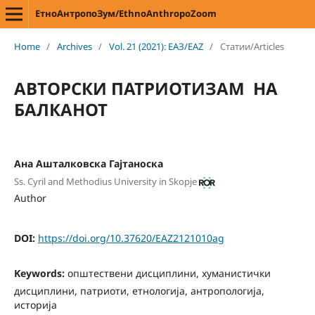
ЕтноАнтропоЗум/EthnoAnthropoZoom
Home
/
Archives
/
Vol. 21 (2021): ЕАЗ/EAZ
/
Статии/Articles
АВТОРСКИ ПАТРИОТИЗАМ НА
БАЛКАНОТ
Ана Ашталковска Гајтаноска
Ss. Cyril and Methodius University in Skopje
Author
DOI:
https://doi.org/10.37620/EAZ2121010ag
Keywords:
општествени дисциплини, хуманистички
дисциплини, патриоти, етнологија, антропологија,
историја