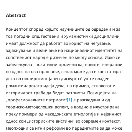
Abstract
Концептот според којшто научниците од одредени и за
тоа погодни општествени и хуманистички дисциплини
имаат должност да работат во корист на негување,
зајакнување и величање на националниот идентитет на
сопствениот народ е ризичен по многу основи. Иако се
забележуваат позитивни промени кај новите генерации
во однос на ова прашање, сепак може да се констатира
дека во поширокиот јавен дискурс сè уште владее
романтичарската идеја дека, на пример, етнологот и
историчарот треба да бидат патриоти. Позицијата на
„професионалните патриоти“
[1]
е разгледана и од
теориско-методолошки аспект, а воедно е илустрирана
преку примери од македонската етнологија и нејзиниот
однос кон „историските вистини“ во современ контекст.
Неопходни се итни реформи во парадигмите за да може