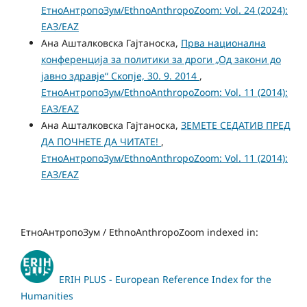
ЕтноАнтропоЗум/EthnoAnthropoZoom: Vol. 24 (2024):
ЕАЗ/EAZ
Ана Ашталковска Гајтаноска,
Прва национална
конференција за политики за дроги „Од закони до
јавно здравје“ Скопје, 30. 9. 2014
,
ЕтноАнтропоЗум/EthnoAnthropoZoom: Vol. 11 (2014):
ЕАЗ/EAZ
Ана Ашталковска Гајтаноска,
ЗЕМЕТЕ СЕДАТИВ ПРЕД
ДА ПОЧНЕТЕ ДА ЧИТАТЕ!
,
ЕтноАнтропоЗум/EthnoAnthropoZoom: Vol. 11 (2014):
ЕАЗ/EAZ
ЕтноАнтропоЗум / EthnoAnthropoZoom indexed in:
ERIH PLUS - European Reference Index for the
Humanities