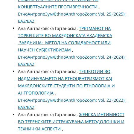
КОНЦЕПТУАЛНИТЕ ПРОТИВРЕЧНОСТИ
,
ЕтноАнтропоЗум/EthnoAnthropoZoom: Vol. 25 (2025):
ЕАЗ/EAZ
Ана Ашталковска Гајтаноска,
ТРЕТМАНОТ НА
ТОРБЕШИТЕ ВО МАКЕДОНСКАТА АКАДЕМСКА
ЗАЕДНИЦА: МЕТОД НА СОЛИДАРНОСТ ИЛИ
НАУЧЕН СУБЈЕКТИВИЗАМ
,
ЕтноАнтропоЗум/EthnoAnthropoZoom: Vol. 24 (2024):
ЕАЗ/EAZ
Ана Ашталковска Гајтаноска,
ТЕШКОТИИ ВО
НАДМИНУВАЊЕТО НА ЕТНОЦЕНТРИЗМОТ КАЈ
МАКЕДОНСКИТЕ СТУДЕНТИ ПО ЕТНОЛОГИЈА И
АНТРОПОЛОГИЈА
,
ЕтноАнтропоЗум/EthnoAnthropoZoom: Vol. 22 (2022):
ЕАЗ/EAZ
Ана Ашталковска Гајтаноска,
ЖЕНСКА ИНТИМНОСТ
ВО ТЕРЕНСКИТЕ ИСТРАЖУВАЊА МЕТОДОЛОШКИ И
ТЕХНИЧКИ АСПЕКТИ
,