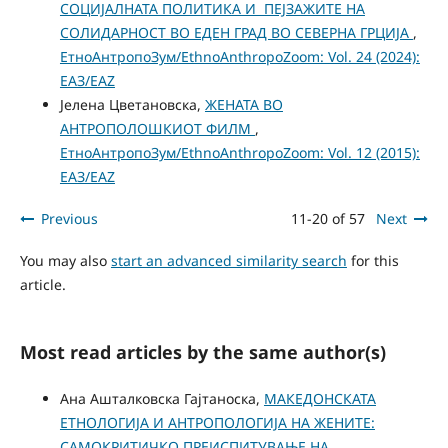
СОЦИЈАЛНАТА ПОЛИТИКА И ПЕЈЗАЖИТЕ НА
СОЛИДАРНОСТ ВО ЕДЕН ГРАД ВО СЕВЕРНА ГРЦИЈА
,
ЕтноАнтропоЗум/EthnoAnthropoZoom: Vol. 24 (2024):
ЕАЗ/EAZ
Јелена Цветановска,
ЖЕНАТА ВО
АНТРОПОЛОШКИОТ ФИЛМ
,
ЕтноАнтропоЗум/EthnoAnthropoZoom: Vol. 12 (2015):
ЕАЗ/EAZ
Previous
11-20 of 57
Next
You may also
start an advanced similarity search
for this
article.
Most read articles by the same author(s)
Ана Ашталковска Гајтаноска,
МАКЕДОНСКАТА
ЕТНОЛОГИЈА И АНТРОПОЛОГИЈА НА ЖЕНИТЕ:
САМОКРИТИЧКО ПРЕИСПИТУВАЊЕ НА