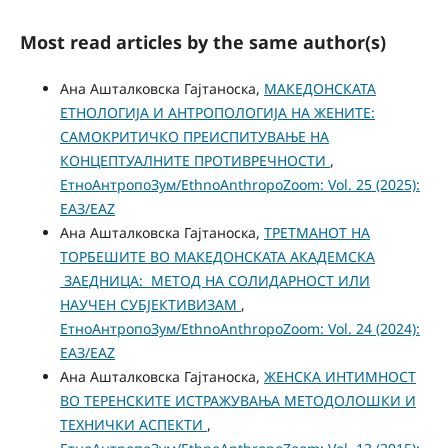
Most read articles by the same author(s)
Ана Ашталковска Гајтаноска,
МАКЕДОНСКАТА
ЕТНОЛОГИЈА И АНТРОПОЛОГИЈА НА ЖЕНИТЕ:
САМОКРИТИЧКО ПРЕИСПИТУВАЊЕ НА
КОНЦЕПТУАЛНИТЕ ПРОТИВРЕЧНОСТИ
,
ЕтноАнтропоЗум/EthnoAnthropoZoom: Vol. 25 (2025):
ЕАЗ/EAZ
Ана Ашталковска Гајтаноска,
ТРЕТМАНОТ НА
ТОРБЕШИТЕ ВО МАКЕДОНСКАТА АКАДЕМСКА
ЗАЕДНИЦА: МЕТОД НА СОЛИДАРНОСТ ИЛИ
НАУЧЕН СУБЈЕКТИВИЗАМ
,
ЕтноАнтропоЗум/EthnoAnthropoZoom: Vol. 24 (2024):
ЕАЗ/EAZ
Ана Ашталковска Гајтаноска,
ЖЕНСКА ИНТИМНОСТ
ВО ТЕРЕНСКИТЕ ИСТРАЖУВАЊА МЕТОДОЛОШКИ И
ТЕХНИЧКИ АСПЕКТИ
,