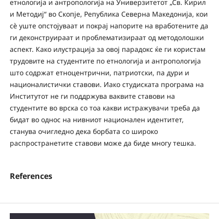
етнологија и антропологија на Универзитетот „Св. Кирил
и Методиј“ во Скопје, Република Северна Македонија, кои
сè уште опстојуваат и покрај напорите на вработените да
ги деконструираат и проблематизираат од методолошки
аспект. Како илустрација за овој парадокс ќе ги користам
трудовите на студентите по етнологија и антропологија
што содржат етноцентрични, патриотски, па дури и
националистички ставови. Иако студиската програма на
Институтот не ги поддржува ваквите ставови на
студентите во врска со тоа какви истражувачи треба да
бидат во однос на нивниот национален идентитет,
станува очигледно дека борбата со широко
распространетите ставови може да биде многу тешка.
References