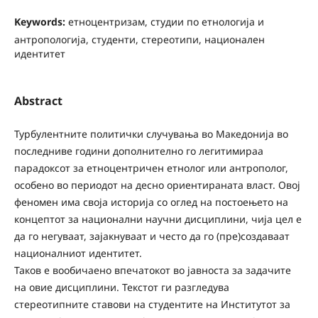
Keywords:
етноцентризам, студии по етнологија и
антропологија, студенти, стереотипи, национален
идентитет
Abstract
Турбулентните политички случувања во Македонија во
последниве години дополнително го легитимираа
парадоксот за етноцентричен етнолог или антрополог,
особено во периодот на десно ориентираната власт. Овој
феномен има своја историја со оглед на постоењето на
концептот за национални научни дисциплини, чија цел е
да го негуваат, зајакнуваат и често да го (пре)создаваат
националниот идентитет.
Таков е вообичаено впечатокот во јавноста за задачите
на овие дисциплини. Текстот ги разгледува
стереотипните ставови на студентите на Институтот за