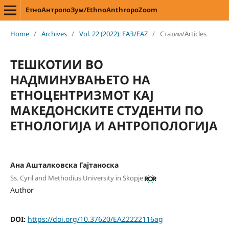
ЕтноАнтропоЗум/EthnoAnthropoZoom
Home
/
Archives
/
Vol. 22 (2022): ЕАЗ/EAZ
/
Статии/Articles
ТЕШКОТИИ ВО
НАДМИНУВАЊЕТО НА
ЕТНОЦЕНТРИЗМОТ КАЈ
МАКЕДОНСКИТЕ СТУДЕНТИ ПО
ЕТНОЛОГИЈА И АНТРОПОЛОГИЈА
Ана Ашталковска Гајтаноска
Ss. Cyril and Methodius University in Skopje
Author
DOI:
https://doi.org/10.37620/EAZ2222116ag