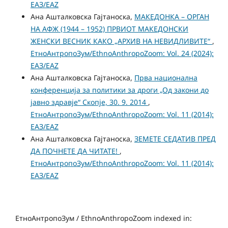
ЕАЗ/EAZ
Ана Ашталковска Гајтаноска,
МАКЕДОНКА – ОРГАН
НА АФЖ (1944 – 1952) ПРВИОТ МАКЕДОНСКИ
ЖЕНСКИ ВЕСНИК КАКО „АРХИВ НА НЕВИДЛИВИТЕ“
,
ЕтноАнтропоЗум/EthnoAnthropoZoom: Vol. 24 (2024):
ЕАЗ/EAZ
Ана Ашталковска Гајтаноска,
Прва национална
конференција за политики за дроги „Од закони до
јавно здравје“ Скопје, 30. 9. 2014
,
ЕтноАнтропоЗум/EthnoAnthropoZoom: Vol. 11 (2014):
ЕАЗ/EAZ
Ана Ашталковска Гајтаноска,
ЗЕМЕТЕ СЕДАТИВ ПРЕД
ДА ПОЧНЕТЕ ДА ЧИТАТЕ!
,
ЕтноАнтропоЗум/EthnoAnthropoZoom: Vol. 11 (2014):
ЕАЗ/EAZ
ЕтноАнтропоЗум / EthnoAnthropoZoom indexed in: