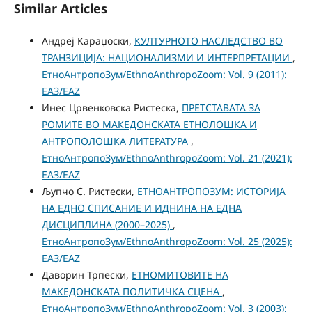
Similar Articles
Андреј Караџоски,
КУЛТУРНОТО НАСЛЕДСТВО ВО
ТРАНЗИЦИЈА: НАЦИОНАЛИЗМИ И ИНТЕРПРЕТАЦИИ
,
ЕтноАнтропоЗум/EthnoAnthropoZoom: Vol. 9 (2011):
ЕАЗ/EAZ
Инес Црвенковска Ристеска,
ПРЕТСТАВАТА ЗА
РОМИТЕ ВО МАКЕДОНСКАТА ЕТНОЛОШКА И
АНТРОПОЛОШКА ЛИТЕРАТУРА
,
ЕтноАнтропоЗум/EthnoAnthropoZoom: Vol. 21 (2021):
ЕАЗ/EAZ
Љупчо С. Ристески,
ЕТНОАНТРОПОЗУМ: ИСТОРИЈА
НА ЕДНО СПИСАНИЕ И ИДНИНА НА ЕДНА
ДИСЦИПЛИНА (2000–2025)
,
ЕтноАнтропоЗум/EthnoAnthropoZoom: Vol. 25 (2025):
ЕАЗ/EAZ
Даворин Трпески,
ЕТНОМИТОВИТЕ НА
МАКЕДОНСКАТА ПОЛИТИЧКА СЦЕНА
,
ЕтноАнтропоЗум/EthnoAnthropoZoom: Vol. 3 (2003):