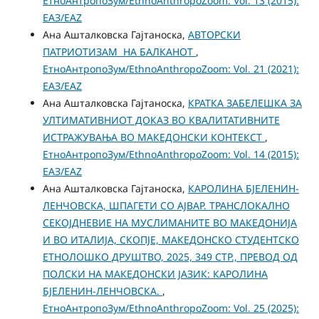
ЕтноАнтропоЗум/EthnoAnthropoZoom: Vol. 13 (2015):
ЕАЗ/EAZ
Ана Ашталковска Гајтаноска,
АВТОРСКИ
ПАТРИОТИЗАМ НА БАЛКАНОТ
,
ЕтноАнтропоЗум/EthnoAnthropoZoom: Vol. 21 (2021):
ЕАЗ/EAZ
Ана Ашталковска Гајтаноска,
КРАТКА ЗАБЕЛЕШКА ЗА
УЛТИМАТИВНИОТ ДОКАЗ ВО КВАЛИТАТИВНИТЕ
ИСТРАЖУВАЊА ВО МАКЕДОНСКИ КОНТЕКСТ
,
ЕтноАнтропоЗум/EthnoAnthropoZoom: Vol. 14 (2015):
ЕАЗ/EAZ
Ана Ашталковска Гајтаноска,
КАРОЛИНА БЈЕЛЕНИН-
ЛЕНЧОВСКА, ШПАГЕТИ СО АЈВАР. ТРАНСЛОКАЛНО
СЕКОЈДНЕВИЕ НА МУСЛИМАНИТЕ ВО МАКЕДОНИЈА
И ВО ИТАЛИЈА, СКОПЈЕ, МАКЕДОНСКО СТУДЕНТСКО
ЕТНОЛОШКО ДРУШТВО, 2025, 349 СТР., ПРЕВОД ОД
ПОЛСКИ НА МАКЕДОНСКИ ЈАЗИК: КАРОЛИНА
БЈЕЛЕНИН-ЛЕНЧОВСКА.
,
ЕтноАнтропоЗум/EthnoAnthropoZoom: Vol. 25 (2025):