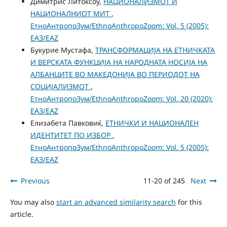
Димитрис Литоксоу,
НАЦИОНАЛИЗМОТ И
НАЦИОНАЛНИОТ МИТ
,
ЕтноАнтропоЗум/EthnoAnthropoZoom: Vol. 5 (2005):
ЕАЗ/EAZ
Букурие Мустафа,
ТРАНСФОРМАЦИЈА НА ЕТНИЧКАТА
И ВЕРСКАТА ФУНКЦИЈА НА НАРОДНАТА НОСИЈА НА
АЛБАНЦИТЕ ВО МАКЕДОНИЈА ВО ПЕРИОДОТ НА
СОЦИЈАЛИЗМОТ
,
ЕтноАнтропоЗум/EthnoAnthropoZoom: Vol. 20 (2020):
ЕАЗ/EAZ
Елизабета Павковиќ,
ЕТНИЧКИ И НАЦИОНАЛЕН
ИДЕНТИТЕТ ПО ИЗБОР
,
ЕтноАнтропоЗум/EthnoAnthropoZoom: Vol. 5 (2005):
ЕАЗ/EAZ
Previous
11-20 of 245
Next
You may also
start an advanced similarity search
for this
article.