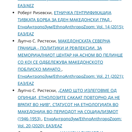
ЕАЗ/AEZ
Роберт Риѕевски,
ЕТНИЧКА ГЕНТРИФИКАЦИЈА
ТИВКАТА БОРБА ЗА ЕДЕН МАКЕДОНСКИ ГРАД
,
ЕтноАнтропоЗум/EthnoAnthropoZoom: Vol. 14 (2015):
ЕАЗ/EAZ
Љупчо С. Ристески,
МAКЕДОНСКАТА СЕВЕРНА
ГРАНИЦА - ПОЛИТИКИ И РЕФЛЕКСИИ. ЗА
МЕМОРИЈАЛНИОТ ЦЕНТАР НА АСНОМ ВО ПЕЛИНЦЕ
СО КОЈ СЕ ОДБЕЛЕЖУВА МАКЕДОНСКОТО
ПОБЛИСКО МИНАТО
,
ЕтноАнтропоЗум/EthnoAnthropoZoom: Vol. 21 (2021):
ЕАЗ/EAZ
Љупчо С. Ристески,
„САМО ШТО ИЗЛЕГОВМЕ ОД
ОПИНЦИ, ЕТНОЛОЗИТЕ САКААТ ПОВТОРНО ДА НЕ
ВРАТАТ ВО НИВ“. СТАТУСОТ НА ЕТНОЛОГИЈАТА ВО
МАКЕДОНИЈА ВО ПЕРИОДОТ НА СОЦИЈАЛИЗМОТ
(1946-1953)
,
ЕтноАнтропоЗум/EthnoAnthropoZoom:
Vol. 20 (2020): ЕАЗ/EAZ