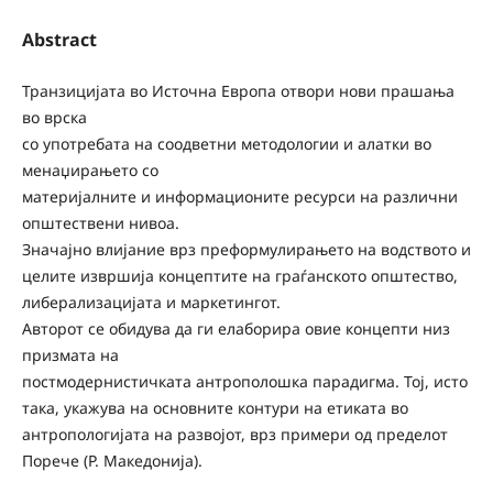
Abstract
Транзицијата во Источна Европа отвори нови прашања
во врска
со употребата на соодветни методологии и алатки во
менаџирањето со
материјалните и информационите ресурси на различни
општествени нивоа.
Значајно влијание врз преформулирањето на водството и
целите извршија концептите на граѓанското општество,
либерализацијата и маркетингот.
Авторот се обидува да ги елаборира овие концепти низ
призмата на
постмодернистичката антрополошка парадигма. Тој, исто
така, укажува на основните контури на етиката во
антропологијата на развојот, врз примери од пределот
Порече (Р. Македонија).