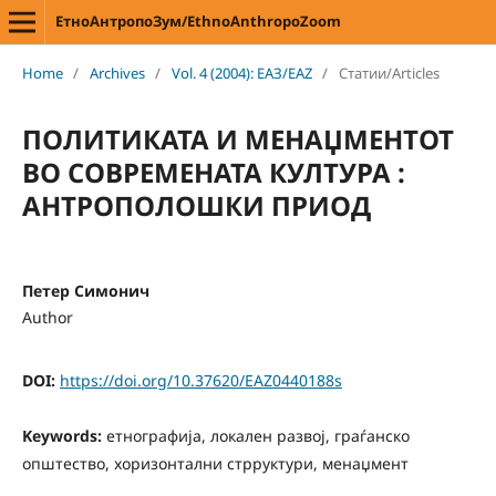
ЕтноАнтропоЗум/EthnoAnthropoZoom
Home
/
Archives
/
Vol. 4 (2004): ЕАЗ/EAZ
/
Статии/Articles
ПОЛИТИКАТА И МЕНАЏМЕНТОТ
ВО СОВРЕМЕНАТА КУЛТУРА :
АНТРОПОЛОШКИ ПРИОД
Петер Симонич
Author
DOI:
https://doi.org/10.37620/EAZ0440188s
Keywords:
етнографија, локален развој, граѓанско
општество, хоризонтални стрруктури, менаџмент