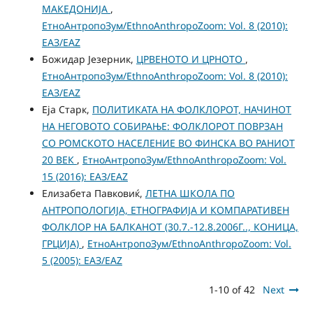
МАКЕДОНИЈА
,
ЕтноАнтропоЗум/EthnoAnthropoZoom: Vol. 8 (2010):
ЕАЗ/EAZ
Божидар Језерник,
ЦРВЕНОТО И ЦРНОТО
,
ЕтноАнтропоЗум/EthnoAnthropoZoom: Vol. 8 (2010):
ЕАЗ/EAZ
Еjа Старк,
ПОЛИТИКАТА НА ФОЛКЛОРОТ, НАЧИНОТ
НА НЕГОВОТО СОБИРАЊЕ: ФОЛКЛОРОТ ПОВРЗАН
СО РОМСКОТО НАСЕЛЕНИЕ ВО ФИНСКА ВО РАНИОТ
20 ВЕК
,
ЕтноАнтропоЗум/EthnoAnthropoZoom: Vol.
15 (2016): ЕАЗ/EAZ
Елизабета Павковиќ,
ЛЕТНА ШКОЛА ПО
АНТРОПОЛОГИЈА, ЕТНОГРАФИЈА И КОМПАРАТИВЕН
ФОЛКЛОР НА БАЛКАНОТ (30.7.-12.8.2006Г.., КОНИЦА,
ГРЦИЈА)
,
ЕтноАнтропоЗум/EthnoAnthropoZoom: Vol.
5 (2005): ЕАЗ/EAZ
1-10 of 42
Next