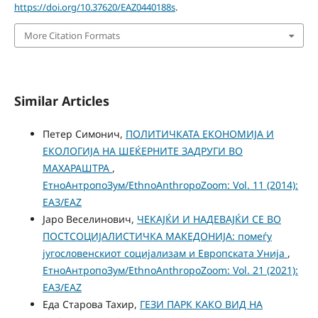
https://doi.org/10.37620/EAZ0440188s
.
More Citation Formats
Similar Articles
Петер Симонич,
ПОЛИТИЧКАТА ЕКОНОМИЈА И
ЕКОЛОГИЈА НА ШЕЌЕРНИТЕ ЗАДРУГИ ВО
МАХАРАШТРА
,
ЕтноАнтропоЗум/EthnoAnthropoZoom: Vol. 11 (2014):
ЕАЗ/EAZ
Јаро Веселинович,
ЧЕКАЈЌИ И НАДЕВАЈЌИ СЕ ВО
ПОСТСОЦИЈАЛИСТИЧКА МАКЕДОНИЈА: помеѓу
југословенскиот социјализам и Европската Унија
,
ЕтноАнтропоЗум/EthnoAnthropoZoom: Vol. 21 (2021):
ЕАЗ/EAZ
Еда Старова Тахир,
ГЕЗИ ПАРК КАКО ВИД НА