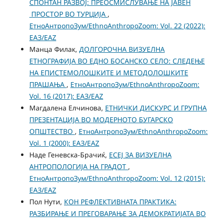
СПОНТАН РАЗВОЈ: ПРЕОСМИСЛУВАЊЕ НА ЈАВЕН
ПРОСТОР ВО ТУРЦИЈА
,
ЕтноАнтропоЗум/EthnoAnthropoZoom: Vol. 22 (2022):
ЕАЗ/EAZ
Манца Филак,
ДОЛГОРОЧНА ВИЗУЕЛНА
ЕТНОГРАФИЈА ВО ЕДНО БОСАНСКО СЕЛО: СЛЕДЕЊЕ
НА ЕПИСТЕМОЛОШКИТЕ И МЕТОДОЛОШКИТЕ
ПРАШАЊА
,
ЕтноАнтропоЗум/EthnoAnthropoZoom:
Vol. 16 (2017): ЕАЗ/EAZ
Магдалена Елчинова,
ЕТНИЧКИ ДИСКУРС И ГРУПНА
ПРЕЗЕНТАЦИЈА ВО МОДЕРНОТО БУГАРСКО
ОПШТЕСТВО
,
ЕтноАнтропоЗум/EthnoAnthropoZoom:
Vol. 1 (2000): ЕАЗ/EAZ
Наде Геневска-Брачиќ,
ЕСЕЈ ЗА ВИЗУЕЛНА
АНТРОПОЛОГИЈА НА ГРАДОТ
,
ЕтноАнтропоЗум/EthnoAnthropoZoom: Vol. 12 (2015):
ЕАЗ/EAZ
Пол Нути,
КОН РЕФЛЕКТИВНАТА ПРАКТИКА:
РАЗБИРАЊЕ И ПРЕГОВАРАЊЕ ЗА ДЕМОКРАТИЈАТА ВО