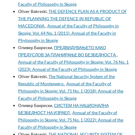
Faculty of Philosophy in Skopje
Oliver Bakreski,
THE DEFENCE PLAN AS A PRODUCT OF
THE PLANNING THE DEFENCE IN REPUBLIC OF
MACEDONIA
,
Annual of the Faculty of Philosophy in
Skopje: Vol. 64 No. 1 (2011): Annual of the Faculty in
Phylosophy in Skopje
Оливер Бакрески,
ПРЕДВИДУВАЊЕТО КАКО
ПРЕДУСЛОВ ЗА ПЛАНИРАЊЕ ВО БЕЗБЕДНОСТА
,
Annual of the Faculty of Philosophy in Skopje: Vol. 76 No. 1
(2023): Annual of the Faculty of Philosophy in Skopje
Oliver Bakreski,
The National Security System of the
Republic of Montenegro
,
Annual of the Faculty of
Philosophy in Skopje: Vol. 71 No. 1 (2018): Annual of the
Faculty of Philosophy in Skopje
Оливер Бакрески,
СИСТЕМ НА НАЦИОНАЛНА
БЕЗБЕДНОСТ НА ИЗРАЕЛ
,
Annual of the Faculty of
Philosophy in Skopje: Vol. 75 No. 1 (2022): Annual of the
Faculty of Philosophy in Skopje
Oliver Bakreski,
THE NATIONAL SECURITY SYSTEM OF