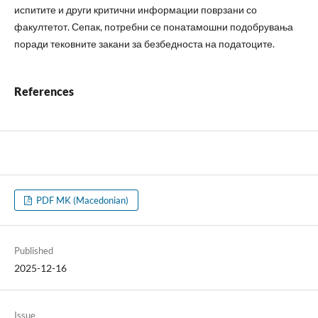
испитите и други критични информации поврзани со
факултетот. Сепак, потребни се понатамошни подобрувања
поради тековните закани за безбедноста на податоците.
References
PDF MK (Macedonian)
Published
2025-12-16
Issue