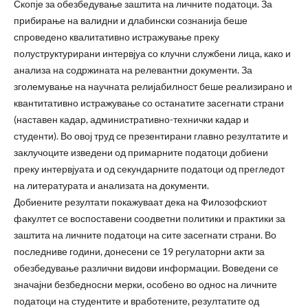
Скопје за обезбедување заштита на личните податоци. За
прибирање на валидни и длабински сознанија беше
спроведено квалитативно истражување преку
полуструктурирани интервјуа со клучни службени лица, како и
анализа на содржината на релевантни документи. За
зголемување на научната релијабилност беше реализирано и
квантитативно истражување со останатите засегнати страни
(наставен кадар, административно-технички кадар и
студенти). Во овој труд се презентирани главно резултатите и
заклучоците изведени од примарните податоци добиени
преку интервјуата и од секундарните податоци од прегледот
на литературата и анализата на документи.
Добиените резултати покажуваат дека на Филозофскиот
факултет се воспоставени соодветни политики и практики за
заштита на личните податоци на сите засегнати страни. Во
последниве години, донесени се 19 регулаторни акти за
обезбедување различни видови информации. Воведени се
значајни безбедносни мерки, особено во однос на личните
податоци на студентите и вработените, резултатите од