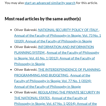
You may also
start an advanced similarity search
for this article.
Most read articles by the same author(s)
Oliver Bakreski,
NATIONAL SECURITY POLICY OF ITALY
,
Annual of the Faculty of Philosophy in Skopje: Vol. 73 No. 1
(2020): Annual of the Faculty of Philosophy in Skopje
Oliver Bakreski,
INFORMATION AND INFORMATION
PLANNING SYSTEM
,
Annual of the Faculty of Philosophy
in Skopje: Vol. 65 No. 1 (2012): Annual of the Faculty of
Philosophy in Skopje
Oliver Bakreski,
THE INTERDEPENDENCE OF PLANNING,
PROGRAMMING AND BUDGETING
,
Annual of the
Faculty of Philosophy in Skopje: Vol. 77 No. 1 (2024):
Annual of the Faculty of Philosophy in Skopje
Oliver Bakreski,
REGULATING THE PRIVATE SECURITY IN
THE NATIONAL STATES
,
Annual of the Faculty of
Philosophy in Skopje: Vol. 67 No. 1 (2014): Annual of the