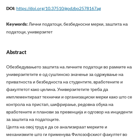
DOI:
https://doi.org/10.37510/godzbo2578167ag
Keywords:
Лични податоци, безбедносни мерки, заштита на
податоци, универзитет
Abstract
Обезбедувањето заштита на личните податоци во рамките на
универзитетите е од суштинско значење за одржување на
приватноста и безбедноста на студентите, вработените и
факултетот како целина. Универзитетите треба да
имплементираат технички и организациски мерки како што се
контрола на пристап, шифрирање, редовна обука на
вработените и планови за превенција и одговор на инциденти
за заштита на податоците.
Целта на овој труд е да се анализираат мерките и
механизмите што ги применува Филозофскиот факултет во