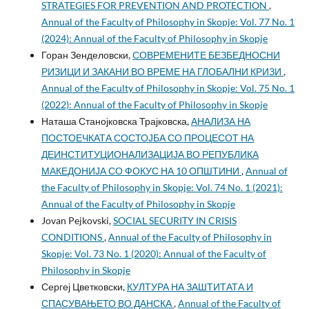
STRATEGIES FOR PREVENTION AND PROTECTION
,
Annual of the Faculty of Philosophy in Skopje: Vol. 77 No. 1
(2024): Annual of the Faculty of Philosophy in Skopje
Горан Зенделовски,
СОВРЕМЕНИТЕ БЕЗБЕДНОСНИ
РИЗИЦИ И ЗАКАНИ ВО ВРЕМЕ НА ГЛОБАЛНИ КРИЗИ
,
Annual of the Faculty of Philosophy in Skopje: Vol. 75 No. 1
(2022): Annual of the Faculty of Philosophy in Skopje
Наташа Станојковска Трајковска,
АНАЛИЗА НА
ПОСТОЕЧКАТА СОСТОЈБА СО ПРОЦЕСОТ НА
ДЕИНСТИТУЦИОНАЛИЗАЦИЈА ВО РЕПУБЛИКА
МАКЕДОНИЈА СО ФОКУС НА 10 ОПШТИНИ
,
Annual of
the Faculty of Philosophy in Skopje: Vol. 74 No. 1 (2021):
Annual of the Faculty of Philosophy in Skopje
Jovan Pejkovski,
SOCIAL SECURITY IN CRISIS
CONDITIONS
,
Annual of the Faculty of Philosophy in
Skopje: Vol. 73 No. 1 (2020): Annual of the Faculty of
Philosophy in Skopje
Сергеј Цветковски,
КУЛТУРА НА ЗАШТИТАТА И
СПАСУВАЊЕТО ВО ДАНСКА
,
Annual of the Faculty of