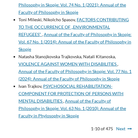
Philosophy in Skopje: Vol. 74 No. 1 (2021): Annual of the
Faculty of Philosophy in Skopje
Toni Mileski, Nikolcho Spasov,
FACTORS CONTRIBUTING
TO THE OCCURRENCE OF „ENVIRONMENTAL
REFUGEES“
,
Annual of the Faculty of Philosophy in Skopje:
Vol. 67 No. 1 (2014): Annual of the Faculty of Philosophy in
Skopje
Natasha Stanojkovska Trajkovska, Natali Kitanoska,
VIOLENCE AGAINST WOMEN WITH DISABILITIES
,
Annual of the Faculty of Philosophy in Skopje: Vol. 77 No. 1
(2024): Annual of the Faculty of Philosophy in Skopje
Ivan Trajkov,
PSYCHOSOCIAL REHABILITATION-
COMPONENT FOR PROTECTION OF PERSONS WITH
MENTAL DISABILITIES
,
Annual of the Faculty of
Philosophy in Skopje: Vol. 63 No. 1 (2010): Annual of the
Faculty in Phylosophy in Skopje
1-10 of 475
Next