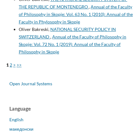
THE REPUBLIC OF MONTENEGRO
,
Annual of the Faculty
of Philosophy in Skopje: Vol. 63 No. 1 (2010): Annual of the
Faculty in Phylosophy in Skopje
Oliver Bakreski,
NATIONAL SECURITY POLICY IN
SWITZERLAND
,
Annual of the Faculty of Philosophy in
Skopje: Vol. 72 No. 1 (2019): Annual of the Faculty of
Philosophy in Skopje
1
2
>
>>
Open Journal Systems
Language
English
македонски