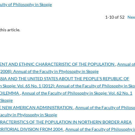
culty of Philosophy in Skopje
1-10 of 52
Nex
this article.
MENT AND ETHNIC CHARACTERISTIC OF THE POPULATION
,
Annual of
 (2008): Annual of the Faculty in Phylosophy in Skopje
SSIA AND THE UNITED STATES ABOUT THE PEOPLE’S REPUBLIC OF
n Skopje: Vol. 65 No. 1 (2012): Annual of the Faculty of Philosophy in Sk
 DILEMMA
,
Annual of the Faculty of Philosophy in Skopje: Vol. 62 No. 1
 Skopje
HE NEW AMERICAN ADMINISTRATION
,
Annual of the Faculty of Philos
 Faculty in Phylosophy in Skopje
RACTERISTICS OF THE POPULATION IN NORTHERN BORDER AREA
RITORIAL DIVISION FROM 2004
,
Annual of the Faculty of Philosophy i