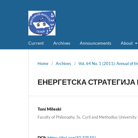
Current
Archives
Announcements
About
Home
/
Archives
/
Vol. 64 No. 1 (2011): Annual of th
ЕНЕРГЕТСКА СТРАТЕГИЈА Н
Toni Mileski
Faculty of Philosophy, Ss. Cyril and Methodius University 
DOI:
https://doi.org/10.37510/