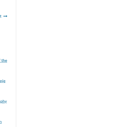
t
 the
opje
ophy
n