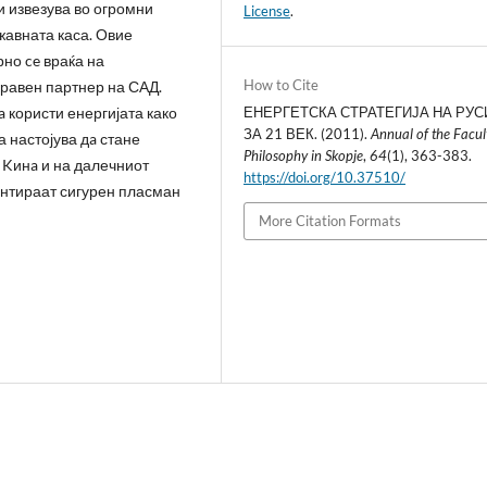
и извезува во огромни
License
.
жавната каса. Овие
рно ce враќа на
How to Cite
правен партнер на САД.
a користи енергијата како
ЕНЕРГЕТСКА СТРАТЕГИЈА НА РУС
ЗА 21 ВЕК. (2011).
Annual of the Facul
а настојува дa стане
Philosophy in Skopje
,
64
(1), 363-383.
 Kинa и на далечниот
https://doi.org/10.37510/
рантираат сигурен пласман
More Citation Formats