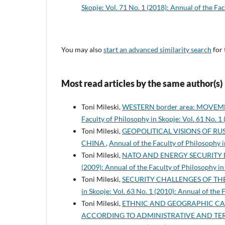
Skopje: Vol. 71 No. 1 (2018): Annual of the Fa
You may also
start an advanced similarity search
for 
Most read articles by the same author(s)
Toni Mileski,
WESTERN border area: MOVE
Faculty of Philosophy in Skopje: Vol. 61 No. 1
Toni Mileski,
GEOPOLITICAL VISIONS OF RU
CHINA
,
Annual of the Faculty of Philosophy i
Toni Mileski,
NATO AND ENERGY SECURITY
(2009): Annual of the Faculty of Philosophy in
Toni Mileski,
SECURITY CHALLENGES OF T
in Skopje: Vol. 63 No. 1 (2010): Annual of the
Toni Mileski,
ETHNIC AND GEOGRAPHIC CA
ACCORDING TO ADMINISTRATIVE AND TER