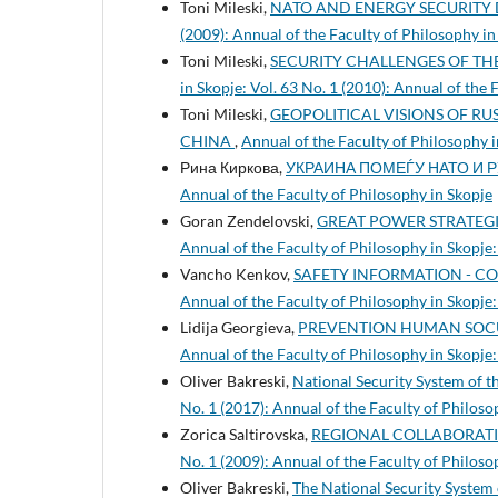
Toni Mileski,
NATO AND ENERGY SECURITY
(2009): Annual of the Faculty of Philosophy in
Toni Mileski,
SECURITY CHALLENGES OF T
in Skopje: Vol. 63 No. 1 (2010): Annual of the
Toni Mileski,
GEOPOLITICAL VISIONS OF RU
CHINA
,
Annual of the Faculty of Philosophy i
Рина Киркова,
УКРАИНА ПОМЕЃУ НАТО И 
Annual of the Faculty of Philosophy in Skopje
Goran Zendelovski,
GREAT POWER STRATEG
Annual of the Faculty of Philosophy in Skopje:
Vancho Kenkov,
SAFETY INFORMATION - C
Annual of the Faculty of Philosophy in Skopje:
Lidija Georgieva,
PREVENTION HUMAN SOCU
Annual of the Faculty of Philosophy in Skopje:
Oliver Bakreski,
National Security System of t
No. 1 (2017): Annual of the Faculty of Philoso
Zorica Saltirovska,
REGIONAL COLLABORATI
No. 1 (2009): Annual of the Faculty of Philoso
Oliver Bakreski,
The National Security System