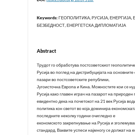
Keywords:
ГЕОПОЛИТИКА, РУСИЈА, ЕНЕРГИЈА,
БЕЗБЕДНОСТ, ЕНЕРГЕТСКА ДИПЛОМАТИЈА
Abstract
Трудот го обработува постсоветскиот геополитичк
Русија во поглед на дистрибуцијата на основните
пазари во постсоветските републики,
Југоисточна Европа и Кина. Можностите кои ce ну
Русија како главен играч на пазарот на природен 
евидентно дека на почетокот на 21 век Русија во
политика кон светот во која доминира економскат
последните неколку години очигледно е
економското закрепнување на Русија и зголемув
стандард. Ваквите успеси најмногу ce должат на е