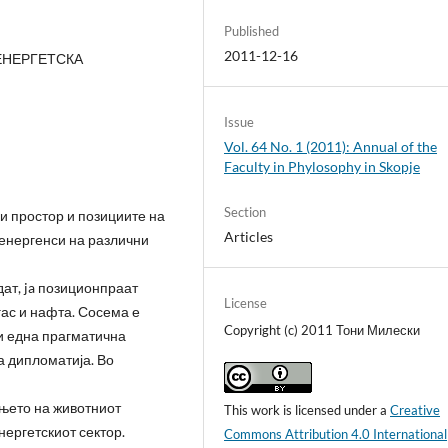
Published
2011-12-16
 ЕНЕРГЕТСКА
Issue
Vol. 64 No. 1 (2011): Annual of the
Faculty in Phylosophy in Skopje
Section
и простор и позициите на
Articles
 енергенси на различни
дат, ja позиционпраат
License
гас и нафта. Сосема е
Copyright (c) 2011 Тони Милески
ди една прагматична
а дипломатија. Во
ањето на животниот
This work is licensed under a
Creative
нергетскиот сектор.
Commons Attribution 4.0 International