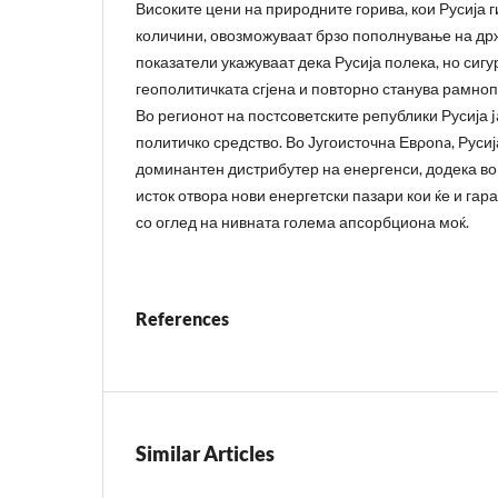
Високите цени на природните горива, кои Русија г
количини, овозможуваат брзо пополнување на др
показатели укажуваат дека Русија полека, но сигу
геополитичката сгјена и повторно станува рамно
Во регионот на постсоветските републики Русија j
политичко средство. Во Југоисточна Εвροna, Русиј
доминантен дистрибутер на енергенси, додека во
исток отвора нови енергетски пазари кои ќе и га
со оглед на нивната голема апсорбциона моќ.
References
Similar Articles