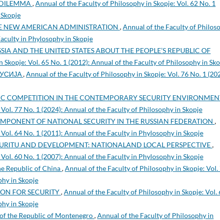
 DILEMMA
,
Annual of the Faculty of Philosophy in Skopje: Vol. 62 No. 1
 Skopje
HE NEW AMERICAN ADMINISTRATION
,
Annual of the Faculty of Philos
 Faculty in Phylosophy in Skopje
SSIA AND THE UNITED STATES ABOUT THE PEOPLE’S REPUBLIC OF
n Skopje: Vol. 65 No. 1 (2012): Annual of the Faculty of Philosophy in Sk
РУСИЈА
,
Annual of the Faculty of Philosophy in Skopje: Vol. 76 No. 1 (20
IC COMPETITION IN THE CONTEMPORARY SECURITY ENVIRONME
 Vol. 77 No. 1 (2024): Annual of the Faculty of Philosophy in Skopje
OMPONENT OF NATIONAL SECURITY IN THE RUSSIAN FEDERATION
,
 Vol. 64 No. 1 (2011): Annual of the Faculty in Phylosophy in Skopje
RITU AND DEVELOPMENT: NATIONALAND LOCAL PERSPECTIVE
,
 Vol. 60 No. 1 (2007): Annual of the Faculty in Phylosophy in Skopje
he Republic of China
,
Annual of the Faculty of Philosophy in Skopje: Vol.
phy in Skopje
ON FOR SECURITY
,
Annual of the Faculty of Philosophy in Skopje: Vol.
phy in Skopje
 of the Republic of Montenegro
,
Annual of the Faculty of Philosophy in