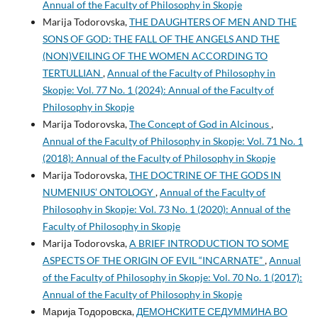
Annual of the Faculty of Philosophy in Skopje
Marija Todorovska,
THE DAUGHTERS OF MEN AND THE
SONS OF GOD: THE FALL OF THE ANGELS AND THE
(NON)VEILING OF THE WOMEN ACCORDING TO
TERTULLIAN
,
Annual of the Faculty of Philosophy in
Skopje: Vol. 77 No. 1 (2024): Annual of the Faculty of
Philosophy in Skopje
Marija Todorovska,
The Concept of God in Alcinous
,
Annual of the Faculty of Philosophy in Skopje: Vol. 71 No. 1
(2018): Annual of the Faculty of Philosophy in Skopje
Marija Todorovska,
THE DOCTRINE OF THE GODS IN
NUMENIUS’ ONTOLOGY
,
Annual of the Faculty of
Philosophy in Skopje: Vol. 73 No. 1 (2020): Annual of the
Faculty of Philosophy in Skopje
Marija Todorovska,
A BRIEF INTRODUCTION TO SOME
ASPECTS OF THE ORIGIN OF EVIL “INCARNATE”
,
Annual
of the Faculty of Philosophy in Skopje: Vol. 70 No. 1 (2017):
Annual of the Faculty of Philosophy in Skopje
Марија Тодоровска,
ДЕМОНСКИТЕ СЕДУММИНА ВО