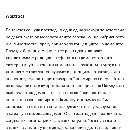
Abstract
Во текстот се нуди преглед на едни од најзначајните категории
на демонското од месопотамските верувања - на хибридноста
и лиминалноста - преку примери за концепциите на демоните
Пазузу и Ламашту. Најпрвин се разгледани логичко-
дијалектичките релации на сферата на демонското како
екстерно и туѓо, наспроти домашното, познато, човечко; и на
демонското како застрашувачко и потенцијално заканувачко,
наспроти уредената „цизилизирана“ нормирана сфера. Потоа
се наведени неколку претстави на концепциите на Пазузу како
амбивалентен демон – тој е зло кое се бори против зло,
неговиот врвен непријател, Ламашту, и токму за да биде
ефикасен во таквата заштитна функција, тој е ужаснувачки,
застрашувачки, опасен демон. Ова е разгледано низ описи на
соодветни инкантации и зачувани ритуали. Ужаснувачките
закани на Ламашту против најскапоцениот дел на заедниците