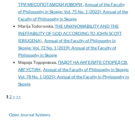
ТРИ МЕСОПОТАМСКИ ИЗВОРИ
,
Annual of the Faculty
of Philosophy in Skopje: Vol. 75 No. 1 (2022): Annual of the
Faculty of Philosophy in Skopje
Marija Todorovska,
THE UNKNOWABILITY AND THE
INEFFABILITY OF GOD ACCORDING TO JOHN SCOTT
(ERIUGENA)
,
Annual of the Faculty of Philosophy in
Skopje: Vol. 72 No. 1 (2019): Annual of the Faculty of
Philosophy in Skopje
Марија Тодоровска,
ПАДОТ НА АНГЕЛИТЕ СПОРЕД СВ.
АВГУСТИН
,
Annual of the Faculty of Philosophy in Skopje:
Vol. 78 No. 1 (2025): Annual of the Faculty in Phylosophy in
Skopje
1
2
>
>>
Open Journal Systems