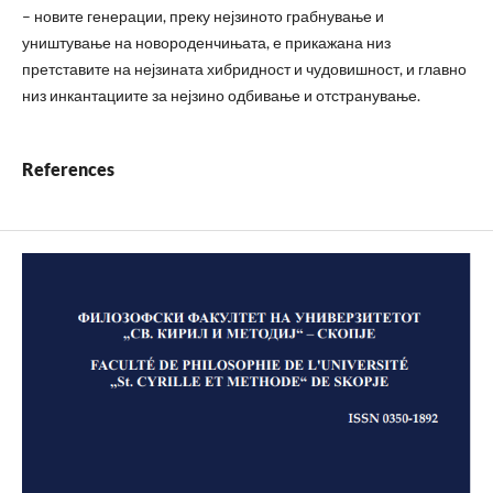
– новите генерации, преку нејзиното грабнување и
уништување на новороденчињата, е прикажана низ
претставите на нејзината хибридност и чудовишност, и главно
низ инкантациите за нејзино одбивање и отстранување.
References