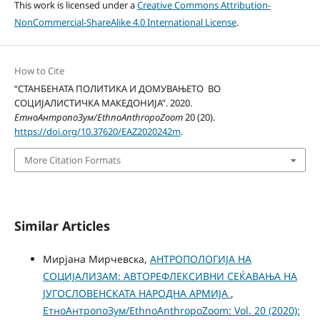
This work is licensed under a
Creative Commons Attribution-
NonCommercial-ShareAlike 4.0 International License
.
How to Cite
“СТАНБЕНАТА ПОЛИТИКА И ДОМУВАЊЕТО ВО
СОЦИЈАЛИСТИЧКА МАКЕДОНИЈА”. 2020.
ЕтноАнтропоЗум/EthnoAnthropoZoom
20 (20).
https://doi.org/10.37620/EAZ2020242m
.
More Citation Formats
Similar Articles
Мирјана Мирчевска,
АНТРОПОЛОГИЈА НА
СОЦИЈАЛИЗАМ: АВТОРЕФЛЕКСИВНИ СЕЌАВАЊА НА
ЈУГОСЛОВЕНСКАТА НАРОДНА АРМИЈА
,
ЕтноАнтропоЗум/EthnoAnthropoZoom: Vol. 20 (2020):