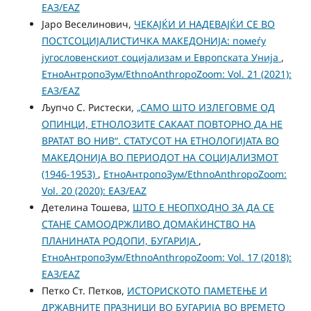
ЕАЗ/EAZ
Јаро Веселинович,
ЧЕКАЈЌИ И НАДЕВАЈЌИ СЕ ВО
ПОСТСОЦИЈАЛИСТИЧКА МАКЕДОНИЈА: помеѓу
југословенскиот социјализам и Европската Унија
,
ЕтноАнтропоЗум/EthnoAnthropoZoom: Vol. 21 (2021):
ЕАЗ/EAZ
Љупчо С. Ристески,
„САМО ШТО ИЗЛЕГОВМЕ ОД
ОПИНЦИ, ЕТНОЛОЗИТЕ САКААТ ПОВТОРНО ДА НЕ
ВРАТАТ ВО НИВ“. СТАТУСОТ НА ЕТНОЛОГИЈАТА ВО
МАКЕДОНИЈА ВО ПЕРИОДОТ НА СОЦИЈАЛИЗМОТ
(1946-1953)
,
ЕтноАнтропоЗум/EthnoAnthropoZoom:
Vol. 20 (2020): ЕАЗ/EAZ
Детелина Тошева,
ШТО Е НЕОПХОДНО ЗА ДА СЕ
СТАНЕ САМООДРЖЛИВО ДОМАЌИНСТВО НА
ПЛАНИНАТА РОДОПИ, БУГАРИЈА
,
ЕтноАнтропоЗум/EthnoAnthropoZoom: Vol. 17 (2018):
ЕАЗ/EAZ
Петко Ст. Петков,
ИСТОРИСКОТО ПАМЕТЕЊЕ И
ДРЖАВНИТЕ ПРАЗНИЦИ ВО БУГАРИЈА ВО ВРЕМЕТО