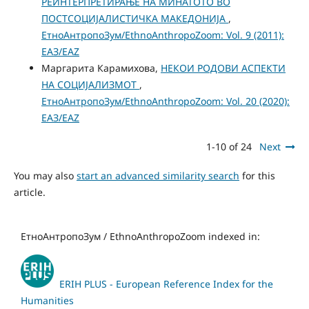
РЕИНТЕРПРЕТИРАЊЕ НА МИНАТОТО ВО
ПОСТСОЦИЈАЛИСТИЧКА МАКЕДОНИЈА
,
ЕтноАнтропоЗум/EthnoAnthropoZoom: Vol. 9 (2011):
ЕАЗ/EAZ
Маргарита Карамихова,
НЕКОИ РОДОВИ АСПЕКТИ
НА СОЦИЈАЛИЗМОТ
,
ЕтноАнтропоЗум/EthnoAnthropoZoom: Vol. 20 (2020):
ЕАЗ/EAZ
1-10 of 24
Next
You may also
start an advanced similarity search
for this
article.
ЕтноАнтропоЗум / EthnoAnthropoZoom indexed in:
ERIH PLUS - European Reference Index for the
Humanities