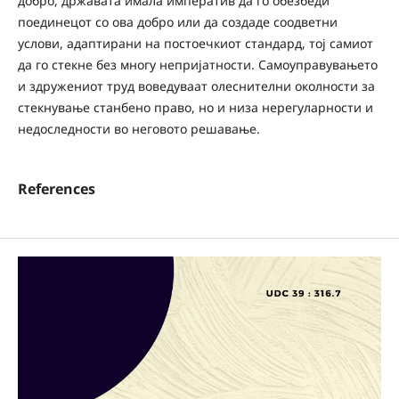
добро, државата имала императив да го обезбеди
поединецот со ова добро или да создаде соодветни
услови, адаптирани на постоечкиот стандард, тој самиот
да го стекне без многу непријатности. Самоуправувањето
и здружениот труд воведуваат олеснителни околности за
стекнување станбено право, но и низа нерегуларности и
недоследности во неговото решавање.
References