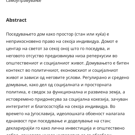
самоуправување
Abstract
Поседувањето дом како простор (стан или куќа) е
неприкосновено право на секоја индивидуа. Домот е
центар на светот за секој оној што го поседува, и
неговото отсуство предизвикува низа реперкусии во
општествениот и социјалниот живот. Домувањето е битен
контекст во политичкиот, економскиот и социјалниот
живот и зависи од неговите услови. Регулирано и средено
домување, како дел од социјалната и просторната
политика, е сведок за функционална и развиена земја, a
истовремено придонесува за социјална кохезија, зачуван
интегритет и благосостојба на секоја индивидуа. Во
времето на Југославија, идеолошката обоеност налагала
еднаквост при поседување и доделување на стан;
декларирајќи го како лична инвестиција и општествено