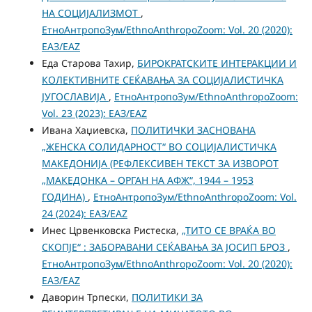
НА СОЦИЈАЛИЗМОТ
,
ЕтноАнтропоЗум/EthnoAnthropoZoom: Vol. 20 (2020):
ЕАЗ/EAZ
Еда Старова Тахир,
БИРОКРАТСКИТЕ ИНТЕРАКЦИИ И
КОЛЕКТИВНИТЕ СЕЌАВАЊА ЗА СОЦИЈАЛИСТИЧКА
ЈУГОСЛАВИЈА
,
ЕтноАнтропоЗум/EthnoAnthropoZoom:
Vol. 23 (2023): ЕАЗ/EAZ
Ивана Хаџиевска,
ПОЛИТИЧКИ ЗАСНОВАНА
„ЖЕНСКА СОЛИДАРНОСТ“ ВО СОЦИЈАЛИСТИЧКА
МАКЕДОНИЈА (РЕФЛЕКСИВЕН ТЕКСТ ЗА ИЗВОРОТ
„МАКЕДОНКА – ОРГАН НА АФЖ“, 1944 – 1953
ГОДИНА)
,
ЕтноАнтропоЗум/EthnoAnthropoZoom: Vol.
24 (2024): ЕАЗ/EAZ
Инес Црвенковска Ристеска,
„ТИТО СЕ ВРАЌА ВО
СКОПЈЕ“ : ЗАБОРАВАНИ СЕЌАВАЊА ЗА ЈОСИП БРОЗ
,
ЕтноАнтропоЗум/EthnoAnthropoZoom: Vol. 20 (2020):
ЕАЗ/EAZ
Даворин Трпески,
ПОЛИТИКИ ЗА