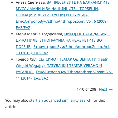
Анета Светиева,
ЗА ПРЕСЕЛБИТЕ НА БАЛКАНСКИТЕ
МУСЛИМАНИ И ЗА НАШИНЦИТЕ – ТОРБЕШИ,
ПОМАЦИ И ДРУГИ (ТУРЦИ) ВО ТУРЦИЈА
,
ЕтноАнтропоЗум/EthnoAnthropoZoom: Vol. 6 (2009):
ЕАЗ/EAZ
Мери Марија Тодоровска,
НИКОЈ НЕ САКА ДА БИДЕ
ЦРНО ПИЛЕ. ЕТНОГРАФИЈА НА НЕЖЕНЕТИТЕ ВО
ПОРЕЧЕ
,
ЕтноАнтропоЗум/EthnoAnthropoZoom: Vol.
13 (2015): ЕАЗ/EAZ
Тревор Хил,
СЕЛСКИОТ ТЕАТАР ОД ВЕНГАЈТИ (Teatr
Wiejski Węgajty): ПАТУВАЧКИ ТЕАТАР, УРБАНО И
РУРАЛНО
,
ЕтноАнтропоЗум/EthnoAnthropoZoom: Vol.
11 (2014): ЕАЗ/EAZ
1-10 of 208
Next
You may also
start an advanced similarity search
for this
article.