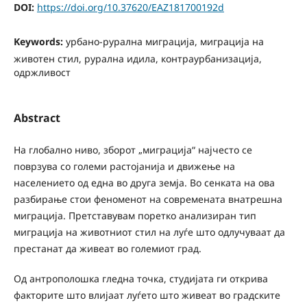
DOI:
https://doi.org/10.37620/EAZ181700192d
Keywords:
урбано-рурална миграција, миграција на
животен стил, рурална идила, контраурбанизација,
одржливост
Abstract
На глобално ниво, зборот „миграција“ најчесто се
поврзува со големи растојанија и движење на
населението од една во друга земја. Во сенката на ова
разбирање стои феноменот на современата внатрешна
миграција. Претставувам поретко анализиран тип
миграција на животниот стил на луѓе што одлучуваат да
престанат да живеат во големиот град.
Од антрополошка гледна точка, студијата ги открива
факторите што влијаат луѓето што живеат во градските