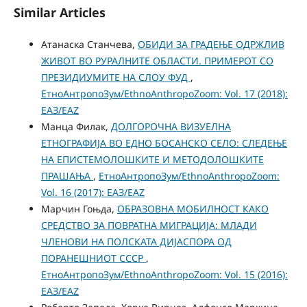
Similar Articles
Атанаска Станчева,
ОБИДИ ЗА ГРАДЕЊЕ ОДРЖЛИВ
ЖИВОТ ВО РУРАЛНИТЕ ОБЛАСТИ. ПРИМЕРОТ СО
ПРЕЗИДИУМИТЕ НА СЛОУ ФУД
,
ЕтноАнтропоЗум/EthnoAnthropoZoom: Vol. 17 (2018):
ЕАЗ/EAZ
Манца Филак,
ДОЛГОРОЧНА ВИЗУЕЛНА
ЕТНОГРАФИЈА ВО ЕДНО БОСАНСКО СЕЛО: СЛЕДЕЊЕ
НА ЕПИСТЕМОЛОШКИТЕ И МЕТОДОЛОШКИТЕ
ПРАШАЊА
,
ЕтноАнтропоЗум/EthnoAnthropoZoom:
Vol. 16 (2017): ЕАЗ/EAZ
Марчин Гоњда,
ОБРАЗОВНА МОБИЛНОСТ КАКО
СРЕДСТВО ЗА ПОВРАТНА МИГРАЦИЈА: МЛАДИ
ЧЛЕНОВИ НА ПОЛСКАТА ДИЈАСПОРА ОД
ПОРАНЕШНИОТ СССР
,
ЕтноАнтропоЗум/EthnoAnthropoZoom: Vol. 15 (2016):
ЕАЗ/EAZ