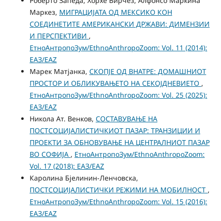
Роберто Запеда, Хорхе Вирчез, Алфонсо Маркина
Маркез,
МИГРАЦИЈАТА ОД МЕКСИКО КОН
СОЕДИНЕТИТЕ АМЕРИКАНСКИ ДРЖАВИ: ДИМЕНЗИИ
И ПЕРСПЕКТИВИ
,
ЕтноАнтропоЗум/EthnoAnthropoZoom: Vol. 11 (2014):
ЕАЗ/EAZ
Марек Матјанка,
СКОПЈЕ ОД ВНАТРЕ: ДОМАШНИОТ
ПРОСТОР И ОБЛИКУВАЊЕТО НА СЕКОЈДНЕВИЕТО
,
ЕтноАнтропоЗум/EthnoAnthropoZoom: Vol. 25 (2025):
ЕАЗ/EAZ
Никола Ат. Венков,
СОСТАВУВАЊЕ НА
ПОСТСОЦИЈАЛИСТИЧКИОТ ПАЗАР: ТРАНЗИЦИИ И
ПРОЕКТИ ЗА ОБНОВУВАЊЕ НА ЦЕНТРАЛНИОТ ПАЗАР
ВО СОФИЈА
,
ЕтноАнтропоЗум/EthnoAnthropoZoom:
Vol. 17 (2018): ЕАЗ/EAZ
Каролина Бјелинин-Ленчовска,
ПОСТСОЦИЈАЛИСТИЧКИ РЕЖИМИ НА МОБИЛНОСТ
,
ЕтноАнтропоЗум/EthnoAnthropoZoom: Vol. 15 (2016):
ЕАЗ/EAZ