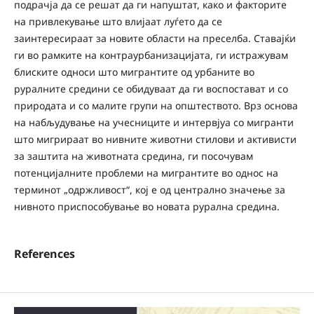
подрачја да се решат да ги напуштат, како и факторите
на привлекување што влијаат луѓето да се
заинтересираат за новите области на преселба. Ставајќи
ги во рамките на контраурбанизацијата, ги истражувам
блиските односи што мигрантите од урбаните во
руралните средини се обидуваат да ги воспостават и со
природата и со малите групи на општеството. Врз основа
на набљудување на учесниците и интервјуа со мигранти
што мигрираат во нивните животни стилови и активисти
за заштита на животната средина, ги посочувам
потенцијалните проблеми на мигрантите во однос на
терминот „одржливост“, кој е од централно значење за
нивното приспособување во новата рурална средина.
References