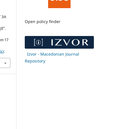
 ЗА
Open policy finder
Е”.
om
17
6cr
.
Izvor - Macedonian Journal
Repository