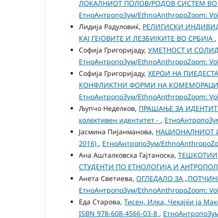
ЛОКАЛНИОТ ПОЛОВ/РОДОВ СИСТЕМ ВО 
ЕтноАнтропоЗум/EthnoAnthropoZoom: Vol.
Лидија Радуловиќ,
РЕЛИГИСКИ ИНДИВИД
КАЈ ГЕЈОВИТЕ И ЛЕЗБИЈКИТЕ ВО СРБИЈА
Софија Григоријаду,
УМЕТНОСТ И СОЛИД
ЕтноАнтропоЗум/EthnoAnthropoZoom: Vol.
Софија Григоријаду,
ХЕРОИ НА ПИЕДЕСТА
КОНФЛИКТНИ ФОРМИ НА КОМЕМОРАЦИЈ
ЕтноАнтропоЗум/EthnoAnthropoZoom: Vol.
Љупчо Неделков,
ПРАШАЊЕ ЗА ИДЕНТИТЕ
колективен идентитет -
,
ЕтноАнтропоЗум
Јасмина Пијанманова,
НАЦИОНАЛНИОТ И
2016)
,
ЕтноАнтропоЗум/EthnoAnthropoZoom
Ана Ашталковска Гајтаноска,
ТЕШКОТИИ 
СТУДЕНТИ ПО ЕТНОЛОГИЈА И АНТРОПО
Анета Светиева,
ОГЛЕДАЛО ЗА „ПОТЧИН
ЕтноАнтропоЗум/EthnoAnthropoZoom: Vol.
Еда Старова,
Тисен, Илка, Чекајќи ја Мак
ISBN 978-608-4566-03-8
,
ЕтноАнтропоЗум/