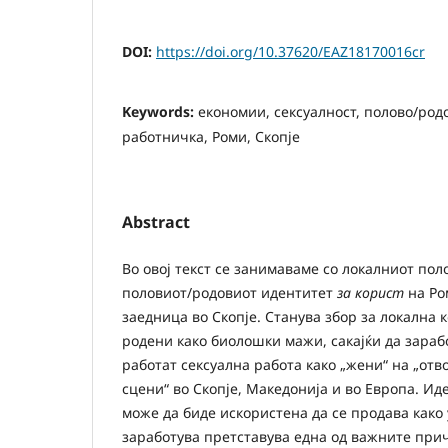
DOI:
https://doi.org/10.37620/EAZ18170016cr
Keywords:
економии, сексуалност, полово/род
работничка, Роми, Скопје
Abstract
Во овој текст се занимаваме со локалниот пол
половиот/родовиот идентитет
за корист
на Ро
заедница во Скопје. Станува збор за локална 
родени како биолошки мажи, сакајќи да зарабо
работат сексуална работа како „жени“ на „отв
сцени“ во Скопје, Македонија и во Европа. Иде
може да биде искористена да се продава како у
заработува претставува една од важните при