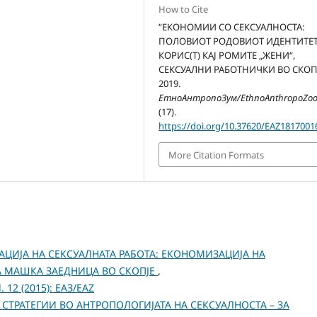
How to Cite
“ЕКОНОМИИ СО СЕКСУАЛНОСТА:
ПОЛОВИОТ РОДОВИОТ ИДЕНТИТЕТ
КОРИС(Т) КАЈ РОМИТЕ „ЖЕНИ“,
СЕКСУАЛНИ РАБОТНИЧКИ ВО СКОПЈ
2019.
ЕтноАнтропоЗум/EthnoAnthropoZo
(17).
https://doi.org/10.37620/EAZ1817001
More Citation Formats
АЦИЈА НА СЕКСУАЛНАТА РАБОТА: ЕКОНОМИЗАЦИЈА НА
А МАШКА ЗАЕДНИЦА ВО СКОПЈЕ
,
 12 (2015): ЕАЗ/EAZ
СТРАТЕГИИ ВО АНТРОПОЛОГИЈАТА НА СЕКСУАЛНОСТА – ЗА