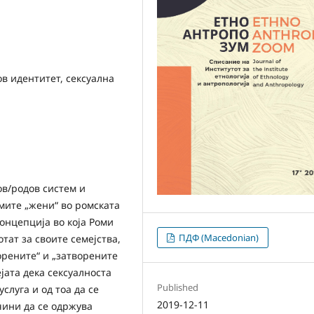
ов идентитет, сексуална
ов/родов систем и
мите „жени“ во ромската
концепција во која Роми
ПДФ (Macedonian)
тат за своите семејства,
орените“ и „затворените
јата дека сексуалноста
Published
слуга и од тоа да се
2019-12-11
чини да се одржува