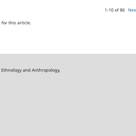
1-10 of 86
Nex
h
for this article.
f Ethnology and Anthropology,