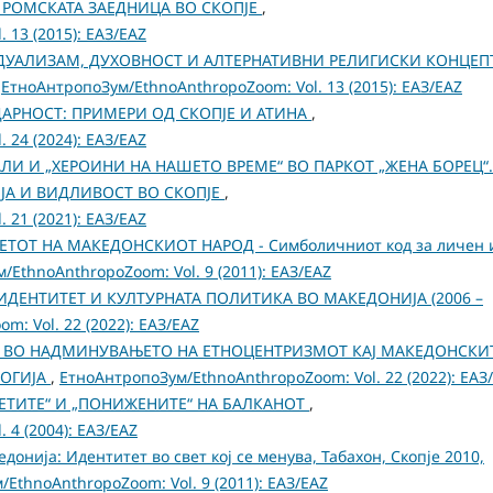
РОМСКАТА ЗАЕДНИЦА ВО СКОПЈЕ
,
 13 (2015): ЕАЗ/EAZ
УАЛИЗАМ, ДУХОВНОСТ И АЛТЕРНАТИВНИ РЕЛИГИСКИ КОНЦЕП
,
ЕтноАнтропоЗум/EthnoAnthropoZoom: Vol. 13 (2015): ЕАЗ/EAZ
АРНОСТ: ПРИМЕРИ ОД СКОПЈЕ И АТИНА
,
 24 (2024): ЕАЗ/EAZ
ЛИ И „ХЕРОИНИ НА НАШЕТО ВРЕМЕ“ ВО ПАРКОТ „ЖЕНА БОРЕЦ“.
А И ВИДЛИВОСТ ВО СКОПЈЕ
,
 21 (2021): ЕАЗ/EAZ
ТОТ НА МАКЕДОНСКИОТ НАРОД - Симболичниот код за личен 
/EthnoAnthropoZoom: Vol. 9 (2011): ЕАЗ/EAZ
ДЕНТИТЕТ И КУЛТУРНАТА ПОЛИТИКА ВО МАКЕДОНИЈА (2006 –
: Vol. 22 (2022): ЕАЗ/EAZ
ВО НАДМИНУВАЊЕТО НА ЕТНОЦЕНТРИЗМОТ КАЈ МАКЕДОНСКИ
ЛОГИЈА
,
ЕтноАнтропоЗум/EthnoAnthropoZoom: Vol. 22 (2022): ЕАЗ
ЕТИТЕ“ И „ПОНИЖЕНИТЕ“ НА БАЛКАНОТ
,
 4 (2004): ЕАЗ/EAZ
едонија: Идентитет во свет кој се менува, Табахон, Скопје 2010,
EthnoAnthropoZoom: Vol. 9 (2011): ЕАЗ/EAZ