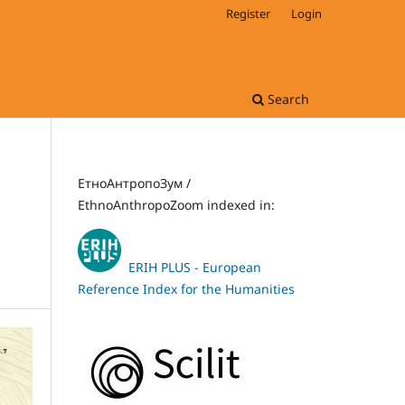
Register
Login
Search
ЕтноАнтропоЗум /
EthnoAnthropoZoom indexed in:
ERIH PLUS - European
Reference Index for the Humanities