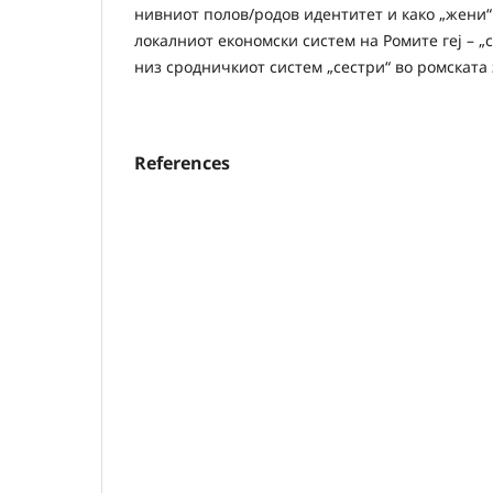
нивниот полов/родов идентитет и како „жени“
локалниот економски систем на Ромите геј – „
низ сродничкиот систем „сестри“ во ромската 
References