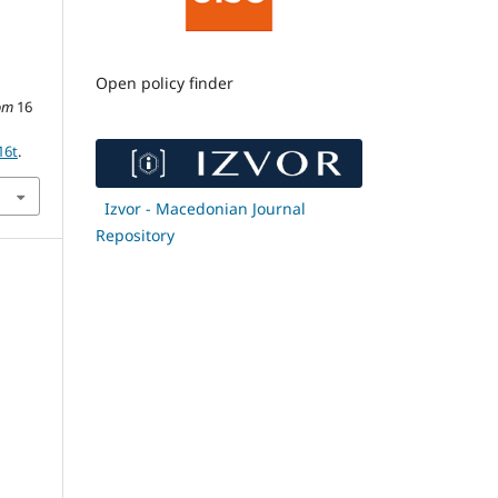
Open policy finder
om
16
16t
.
Izvor - Macedonian Journal
Repository