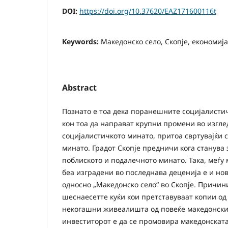
DOI:
https://doi.org/10.37620/EAZ171600116t
Keywords:
Македонско село, Скопје, економија
Abstract
Познато е тоа дека поранешните социјалисти
кон тоа да направат крупни промени во изглед
социјалистичкото минато, притоа свртувајќи 
минато. Градот Скопје предничи кога станува
поблиското и подалечното минато. Така, меѓу
беа изградени во последнава деценија е и но
односно „Македонско село“ во Скопје. Причин
шеснаесетте куќи кои претставуваат копии од
некогашни живеалишта од повеќе македонски
инвеститорот е да се промовира македонската