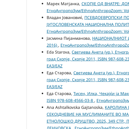
Марек Матјанка,
СКОПЈЕ ОД ВНАТРЕ: 
ЕтноАнтропоЗум/EthnoAnthropoZoom: Vol.
Владан Јовановиќ,
ПСЕВДОЕВРОПСКИ ПОГ
ЈУГОСЛОВЕНСКАТА НАЦИОНАЛНА ПОЛИТ
ЕтноАнтропоЗум/EthnoAnthropoZoom: Vol.
Јасмина Пијанманова,
НАЦИОНАЛНИОТ И
2016)
,
ЕтноАнтропоЗум/EthnoAnthropoZoom
Eda Starova,
Светиева Анета (ур.), Етног
град Скопје, Скопје 2011, ISBN 987-608-2
ЕАЗ/EAZ
Еда Старова,
Светиева Анета (ур.), Етно
град Скопје, Скопје 2011, ISBN 987-608-2
ЕАЗ/EAZ
Еда Старова,
Тисен, Илка, Чекајќи ја Мак
ISBN 978-608-4566-03-8
,
ЕтноАнтропоЗум/
Ana Ashtalkovska Gajtanoska,
КАРОЛИНА 
СЕКОЈДНЕВИЕ НА МУСЛИМАНИТЕ ВО МАК
ЕТНОЛОШКО ДРУШТВО, 2025, 349 СТР.,
ЛЕНЧОВСКА
,
ЕтноАнтропоЗум/EthnoAnthr