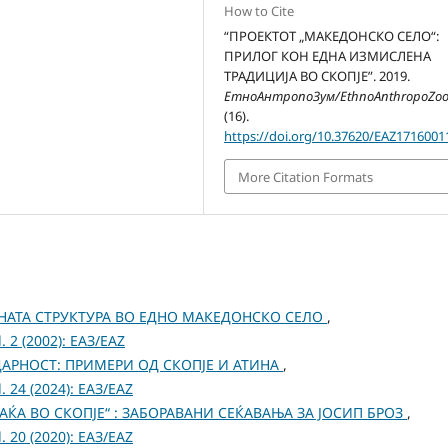
How to Cite
“ПРОЕКТОТ „МАКЕДОНСКО СЕЛО“:
ПРИЛОГ КОН ЕДНА ИЗМИСЛЕНА
ТРАДИЦИЈА ВО СКОПЈЕ”. 2019.
ЕтноАнтропоЗум/EthnoAnthropoZo
(16).
https://doi.org/10.37620/EAZ1716001
More Citation Formats
НАТА СТРУКТУРА ВО ЕДНО МАКЕДОНСКО СЕЛО
,
 2 (2002): ЕАЗ/EAZ
АРНОСТ: ПРИМЕРИ ОД СКОПЈЕ И АТИНА
,
 24 (2024): ЕАЗ/EAZ
РАЌА ВО СКОПЈЕ“ : ЗАБОРАВАНИ СЕЌАВАЊА ЗА ЈОСИП БРОЗ
,
 20 (2020): ЕАЗ/EAZ