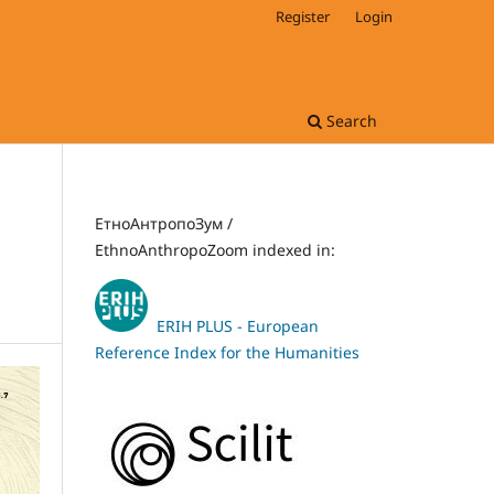
Register
Login
Search
ЕтноАнтропоЗум /
EthnoAnthropoZoom indexed in:
ERIH PLUS - European
Reference Index for the Humanities