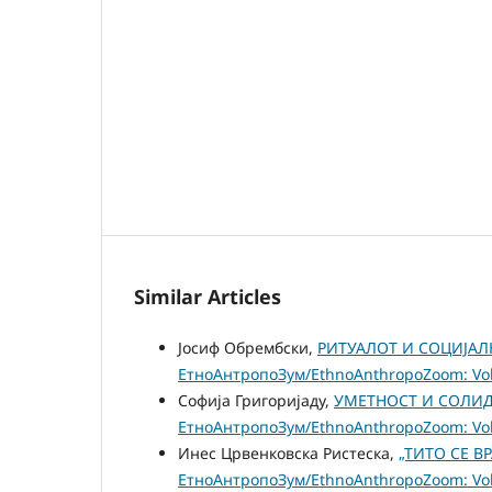
Similar Articles
Јосиф Обрембски,
РИТУАЛОТ И СОЦИЈАЛ
ЕтноАнтропоЗум/EthnoAnthropoZoom: Vol.
Софија Григоријаду,
УМЕТНОСТ И СОЛИД
ЕтноАнтропоЗум/EthnoAnthropoZoom: Vol.
Инес Црвенковска Ристеска,
„ТИТО СЕ В
ЕтноАнтропоЗум/EthnoAnthropoZoom: Vol.