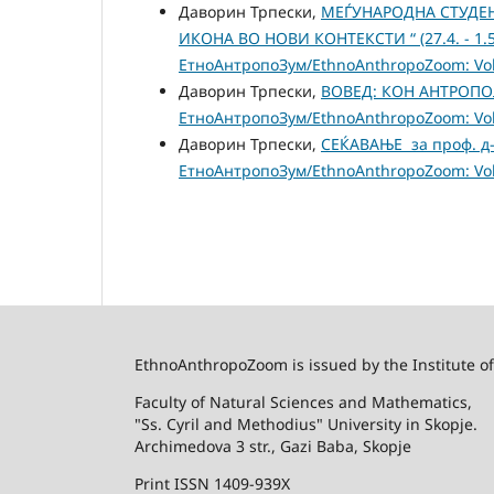
Даворин Трпески,
МЕЃУНАРОДНА СТУДЕН
ИКОНА ВО НОВИ КОНТЕКСТИ “ (27.4. - 1.5.
ЕтноАнтропоЗум/EthnoAnthropoZoom: Vol.
Даворин Трпески,
ВОВЕД: КОН АНТРОП
ЕтноАнтропоЗум/EthnoAnthropoZoom: Vol.
Даворин Трпески,
СЕЌАВАЊЕ за проф. д-
ЕтноАнтропоЗум/EthnoAnthropoZoom: Vol.
EthnoAnthropoZoom is issued by the Institute o
Faculty of Natural Sciences and Mathematics,
"Ss. Cyril and Methodius" University in Skopje.
Archimedova 3 str., Gazi Baba, Skopje
Print ISSN 1409-939X