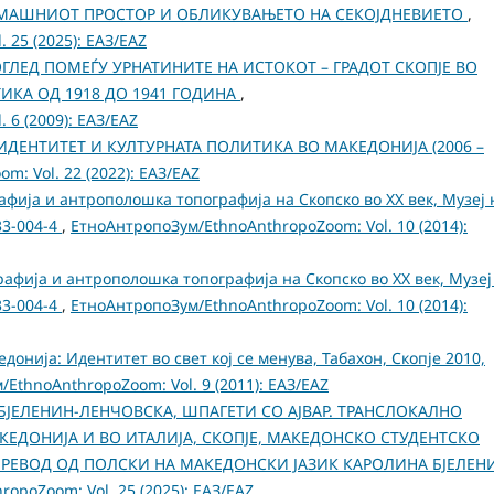
ДОМАШНИОТ ПРОСТОР И ОБЛИКУВАЊЕТО НА СЕКОЈДНЕВИЕТО
,
 25 (2025): ЕАЗ/EAZ
ЛЕД ПОМЕЃУ УРНАТИНИТЕ НА ИСТОКОТ – ГРАДОТ СКОПЈЕ ВО
ИКА ОД 1918 ДО 1941 ГОДИНА
,
 6 (2009): ЕАЗ/EAZ
ДЕНТИТЕТ И КУЛТУРНАТА ПОЛИТИКА ВО МАКЕДОНИЈА (2006 –
: Vol. 22 (2022): ЕАЗ/EAZ
рафија и антрополошка топографија на Скопско во XX век, Музеј 
33-004-4
,
ЕтноАнтропоЗум/EthnoAnthropoZoom: Vol. 10 (2014):
графија и антрополошка топографија на Скопско во XX век, Музеј
33-004-4
,
ЕтноАнтропоЗум/EthnoAnthropoZoom: Vol. 10 (2014):
едонија: Идентитет во свет кој се менува, Табахон, Скопје 2010,
EthnoAnthropoZoom: Vol. 9 (2011): ЕАЗ/EAZ
БЈЕЛЕНИН-ЛЕНЧОВСКА, ШПАГЕТИ СО АЈВАР. ТРАНСЛОКАЛНО
ЕДОНИЈА И ВО ИТАЛИЈА, СКОПЈЕ, МАКЕДОНСКО СТУДЕНТСКО
 ПРЕВОД ОД ПОЛСКИ НА МАКЕДОНСКИ ЈАЗИК КАРОЛИНА БЈЕЛЕН
opoZoom: Vol. 25 (2025): ЕАЗ/EAZ