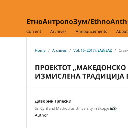
ЕтноАнтропоЗум/EthnoAnt
Current
Archives
Announcements
Abou
Home
/
Archives
/
Vol. 16 (2017): ЕАЗ/EAZ
/
Стати
ПРОЕКТОТ „МАКЕДОНСКО 
ИЗМИСЛЕНА ТРАДИЦИЈА В
Даворин Трпески
Ss. Cyril and Methodius University in Skopje
Author