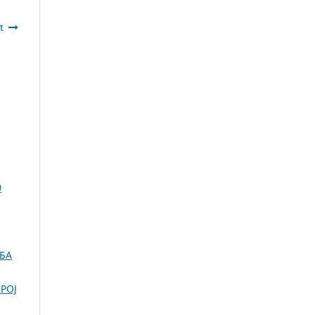
t
0
БА
РОЈ