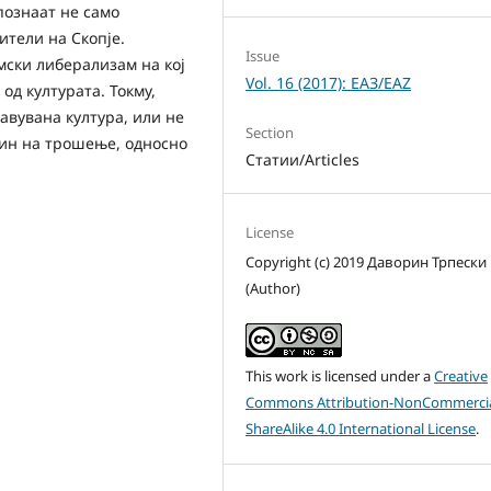
апознаат не само
ители на Скопје.
Issue
мски либерализам на кој
Vol. 16 (2017): ЕАЗ/EAZ
 од културата. Токму,
авувана култура, или не
Section
чин на трошење, односно
Статии/Articles
License
Copyright (c) 2019 Даворин Трпески
(Author)
This work is licensed under a
Creative
Commons Attribution-NonCommercia
ShareAlike 4.0 International License
.