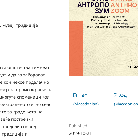
, музеј, традиција
чки општества тежнеат
от и да го заборават
се кон некое подалечно
 збор за промовирање на
ПДФ
АУД
 многуте споменици кои
(Macedonian)
(Macedonian
воизграденото етно село
ите за градењето на
 веќе постоечки
Published
 предели според
2019-10-21
 традиција и