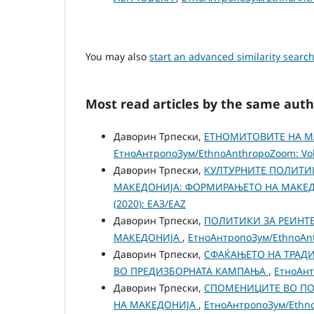
You may also
start an advanced similarity searc
Most read articles by the same auth
Даворин Трпески,
ЕТНОМИТОВИТЕ НА М
ЕтноАнтропоЗум/EthnoAnthropoZoom: Vol.
Даворин Трпески,
КУЛТУРНИТЕ ПОЛИТИ
МАКЕДОНИЈА: ФОРМИРАЊЕТО НА МАКЕ
(2020): ЕАЗ/EAZ
Даворин Трпески,
ПОЛИТИКИ ЗА РЕИНТ
МАКЕДОНИЈА
,
ЕтноАнтропоЗум/EthnoAnth
Даворин Трпески,
СФАЌАЊЕТО НА ТРАДИ
ВО ПРЕДИЗБОРНАТА КАМПАЊА
,
ЕтноАнт
Даворин Трпески,
СПОМЕНИЦИТЕ ВО ПО
НА МАКЕДОНИЈА
,
ЕтноАнтропоЗум/EthnoA