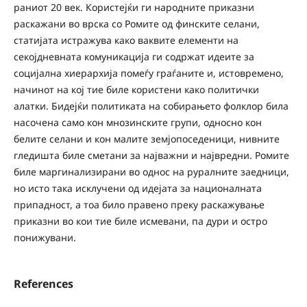
раниот 20 век. Користејќи ги народните приказни
раскажани во врска со Ромите од финските селани,
статијата истражува како ваквите елементи на
секојдневната комуникација ги содржат идеите за
социјална хиерархија помеѓу граѓаните и, истовремено,
начинот на кој тие биле користени како политички
алатки. Бидејќи политиката на собирањето фолклор била
насочена само кон мнозинските групи, односно кон
белите селани и кон малите земјопоседеници, нивните
гледишта биле сметани за најважни и највредни. Ромите
биле маргинализирани во однос на руралните заедници,
но исто така исклучени од идејата за националната
припадност, а тоа било правено преку раскажување
приказни во кои тие биле исмевани, па дури и остро
понижувани.
References