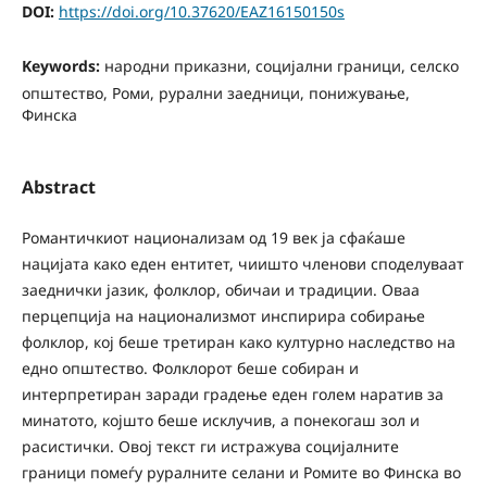
DOI:
https://doi.org/10.37620/EAZ16150150s
Keywords:
народни приказни, социјални граници, селско
општество, Роми, рурални заедници, понижување,
Финска
Abstract
Романтичкиот национализам од 19 век ја сфаќаше
нацијата како еден ентитет, чиишто членови споделуваат
заеднички јазик, фолклор, обичаи и традиции. Оваа
перцепција на национализмот инспирира собирање
фолклор, кој беше третиран како културно наследство на
едно општество. Фолклорот беше собиран и
интерпретиран заради градење еден голем наратив за
минатото, којшто беше исклучив, а понекогаш зол и
расистички. Овој текст ги истражува социјалните
граници помеѓу руралните селани и Ромите во Финска во