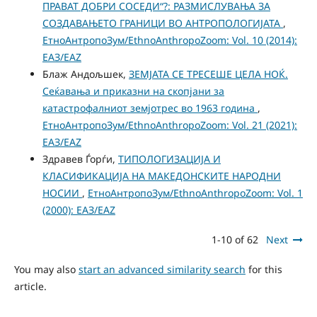
ПРАВАТ ДОБРИ СОСЕДИ“?: РАЗМИСЛУВАЊА ЗА
СОЗДАВАЊЕТО ГРАНИЦИ ВО АНТРОПОЛОГИЈАТА
,
ЕтноАнтропоЗум/EthnoAnthropoZoom: Vol. 10 (2014):
ЕАЗ/EAZ
Блаж Андољшек,
ЗЕМЈАТА СЕ ТРЕСЕШЕ ЦЕЛА НОЌ.
Сеќавања и приказни на скопјани за
катастрофалниот земјотрес во 1963 година
,
ЕтноАнтропоЗум/EthnoAnthropoZoom: Vol. 21 (2021):
ЕАЗ/EAZ
Здравев Ѓорѓи,
ТИПОЛОГИЗАЦИЈА И
КЛАСИФИКАЦИЈА НА МАКЕДОНСКИТЕ НАРОДНИ
НОСИИ
,
ЕтноАнтропоЗум/EthnoAnthropoZoom: Vol. 1
(2000): ЕАЗ/EAZ
1-10 of 62
Next
You may also
start an advanced similarity search
for this
article.