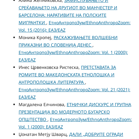
Алина Жепниковска,
ЗАМИСЛУВАЊЕТО И
СРЕЌАВАЊЕТО НА ДРУГИОТ ВО МАНЧЕСТЕР И
БАРСЕЛОНА: НАРАТИВИТЕ НА ПОЛСКИТЕ
МИГРАНТКИ
,
ЕтноАнтропоЗум/EthnoAnthropoZoom:
Vol. 15 (2016): ЕАЗ/EAZ
Моника Кропеј,
РАСКАЖУВАЊЕТЕ ВОЛШЕБНИ
ПРИКАЗНИ ВО СЛОВЕНИЈА ДЕНЕС
,
ЕтноАнтропоЗум/EthnoAnthropoZoom: Vol. 1 (2000):
ЕАЗ/EAZ
Инес Црвенковска Ристеска,
ПРЕТСТАВАТА ЗА
РОМИТЕ ВО МАКЕДОНСКАТА ЕТНОЛОШКА И
АНТРОПОЛОШКА ЛИТЕРАТУРА
,
ЕтноАнтропоЗум/EthnoAnthropoZoom: Vol. 21 (2021):
ЕАЗ/EAZ
Магдалена Елчинова,
ЕТНИЧКИ ДИСКУРС И ГРУПНА
ПРЕЗЕНТАЦИЈА ВО МОДЕРНОТО БУГАРСКО
ОПШТЕСТВО
,
ЕтноАнтропоЗум/EthnoAnthropoZoom:
Vol. 1 (2000): ЕАЗ/EAZ
Џонатан Метју Шварц,
ДАЛИ „ДОБРИТЕ ОГРАДИ