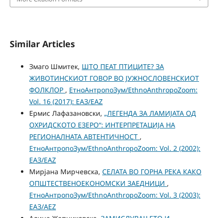
Similar Articles
Змаго Шмитек,
ШTO ПЕАТ ПТИЦИТЕ? ЗА
ЖИВОТИНСКИОТ ГОВОР ВО ЈУЖНОСЛОВЕНСКИОТ
ФОЛКЛОР
,
ЕтноАнтропоЗум/EthnoAnthropoZoom:
Vol. 16 (2017): ЕАЗ/EAZ
Ермис Лафазановски,
„ЛЕГЕНДА ЗА ЛАМИЈАТА ОД
ОХРИДСКОТО ЕЗЕРО“: ИНТЕРПРЕТАЦИЈА НА
РЕГИОНАЛНАТА АВТЕНТИЧНОСТ
,
ЕтноАнтропоЗум/EthnoAnthropoZoom: Vol. 2 (2002):
ЕАЗ/EAZ
Мирјана Мирчевска,
СЕЛАТА ВО ГОРНА РЕКА КАКО
ОПШТЕСТВЕНОЕКОНОМСКИ ЗАЕДНИЦИ
,
ЕтноАнтропоЗум/EthnoAnthropoZoom: Vol. 3 (2003):
ЕАЗ/AEZ