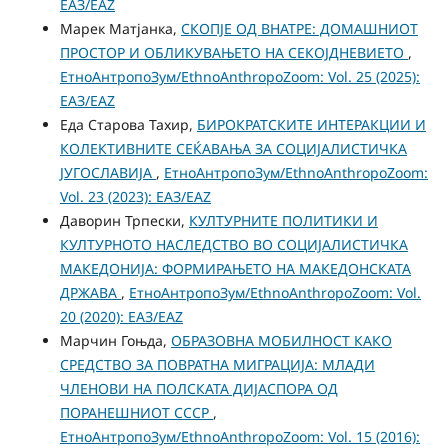
ЕАЗ/EAZ
Марек Матјанка,
СКОПЈЕ ОД ВНАТРЕ: ДОМАШНИОТ
ПРОСТОР И ОБЛИКУВАЊЕТО НА СЕКОЈДНЕВИЕТО
,
ЕтноАнтропоЗум/EthnoAnthropoZoom: Vol. 25 (2025):
ЕАЗ/EAZ
Еда Старова Тахир,
БИРОКРАТСКИТЕ ИНТЕРАКЦИИ И
КОЛЕКТИВНИТЕ СЕЌАВАЊА ЗА СОЦИЈАЛИСТИЧКА
ЈУГОСЛАВИЈА
,
ЕтноАнтропоЗум/EthnoAnthropoZoom:
Vol. 23 (2023): ЕАЗ/EAZ
Даворин Трпески,
КУЛТУРНИТЕ ПОЛИТИКИ И
КУЛТУРНОТО НАСЛЕДСТВО ВО СОЦИЈАЛИСТИЧКА
МАКЕДОНИЈА: ФОРМИРАЊЕТО НА МАКЕДОНСКАТА
ДРЖАВА
,
ЕтноАнтропоЗум/EthnoAnthropoZoom: Vol.
20 (2020): ЕАЗ/EAZ
Марчин Гоњда,
ОБРАЗОВНА МОБИЛНОСТ КАКО
СРЕДСТВО ЗА ПОВРАТНА МИГРАЦИЈА: МЛАДИ
ЧЛЕНОВИ НА ПОЛСКАТА ДИЈАСПОРА ОД
ПОРАНЕШНИОТ СССР
,
ЕтноАнтропоЗум/EthnoAnthropoZoom: Vol. 15 (2016):