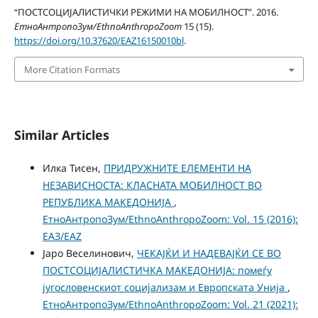
“ПОСТСОЦИЈАЛИСТИЧКИ РЕЖИМИ НА МОБИЛНОСТ”. 2016.
ЕтноАнтропоЗум/EthnoAnthropoZoom
15 (15).
https://doi.org/10.37620/EAZ16150010bl
.
More Citation Formats
Similar Articles
Илка Тисен,
ПРИДРУЖНИТЕ ЕЛЕМЕНТИ НА
НЕЗАВИСНОСТА: КЛАСНАТА МОБИЛНОСТ ВО
РЕПУБЛИКА МАКЕДОНИЈА
,
ЕтноАнтропоЗум/EthnoAnthropoZoom: Vol. 15 (2016):
ЕАЗ/EAZ
Јаро Веселинович,
ЧЕКАЈЌИ И НАДЕВАЈЌИ СЕ ВО
ПОСТСОЦИЈАЛИСТИЧКА МАКЕДОНИЈА: помеѓу
југословенскиот социјализам и Европската Унија
,
ЕтноАнтропоЗум/EthnoAnthropoZoom: Vol. 21 (2021):