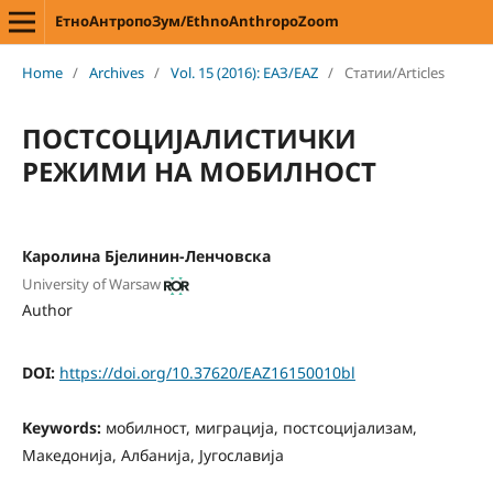
ЕтноАнтропоЗум/EthnoAnthropoZoom
Home
/
Archives
/
Vol. 15 (2016): ЕАЗ/EAZ
/
Статии/Articles
ПОСТСОЦИЈАЛИСТИЧКИ
РЕЖИМИ НА МОБИЛНОСТ
Каролина Бјелинин-Ленчовска
University of Warsaw
Author
DOI:
https://doi.org/10.37620/EAZ16150010bl
Keywords:
мобилност, миграција, постсоцијализам,
Македонија, Албанија, Југославија