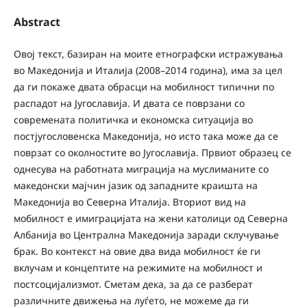
Abstract
Овој текст, базиран на моите етнографски истражувања
во Македонија и Италија (2008–2014 година), има за цел
да ги покаже двата обрасци на мобилност типични по
распадот на Југославија. И двата се поврзани со
современата политичка и економска ситуација во
постјугословенска Македонија, но исто така може да се
поврзат со околностите во Југославија. Првиот образец се
однесува на работната миграција на муслиманите со
македонски мајчин јазик од западните краишта на
Македонија во Северна Италија. Вториот вид на
мобилност е имиграцијата на жени католици од Северна
Албанија во Централна Македонија заради склучување
брак. Во контекст на овие два вида мобилност ќе ги
вклучам и концептите на режимите на мобилност и
постсоцијализмот. Сметам дека, за да се разберат
различните движења на луѓето, не можеме да ги