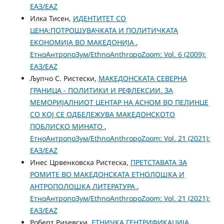
ЕАЗ/EAZ
Илка Тисен,
ИДЕНТИТЕТ СО
ЦЕНА:ПОТРОШУВАЧКАТА И ПОЛИТИЧКАТА
ЕКОНОМИЈА ВО МАКЕДОНИЈА
,
ЕтноАнтропоЗум/EthnoAnthropoZoom: Vol. 6 (2009):
ЕАЗ/EAZ
Љупчо С. Ристески,
МAКЕДОНСКАТА СЕВЕРНА
ГРАНИЦА - ПОЛИТИКИ И РЕФЛЕКСИИ. ЗА
МЕМОРИЈАЛНИОТ ЦЕНТАР НА АСНОМ ВО ПЕЛИНЦЕ
СО КОЈ СЕ ОДБЕЛЕЖУВА МАКЕДОНСКОТО
ПОБЛИСКО МИНАТО
,
ЕтноАнтропоЗум/EthnoAnthropoZoom: Vol. 21 (2021):
ЕАЗ/EAZ
Инес Црвенковска Ристеска,
ПРЕТСТАВАТА ЗА
РОМИТЕ ВО МАКЕДОНСКАТА ЕТНОЛОШКА И
АНТРОПОЛОШКА ЛИТЕРАТУРА
,
ЕтноАнтропоЗум/EthnoAnthropoZoom: Vol. 21 (2021):
ЕАЗ/EAZ
Роберт Риѕевски,
ЕТНИЧКА ГЕНТРИФИКАЦИЈА