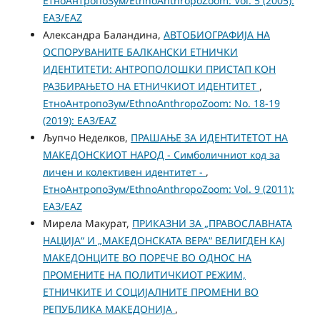
ЕтноАнтропоЗум/EthnoAnthropoZoom: Vol. 5 (2005):
ЕАЗ/EAZ
Александра Баландина,
АВТОБИОГРАФИЈА НА
ОСПОРУВАНИТЕ БАЛКАНСКИ ЕТНИЧКИ
ИДЕНТИТЕТИ: АНТРОПОЛОШКИ ПРИСТАП КОН
РАЗБИРАЊЕТО НА ЕТНИЧКИОТ ИДЕНТИТЕТ
,
ЕтноАнтропоЗум/EthnoAnthropoZoom: No. 18-19
(2019): ЕАЗ/EAZ
Љупчо Неделков,
ПРАШАЊЕ ЗА ИДЕНТИТЕТОТ НА
МАКЕДОНСКИОТ НАРОД - Симболичниот код за
личен и колективен идентитет -
,
ЕтноАнтропоЗум/EthnoAnthropoZoom: Vol. 9 (2011):
ЕАЗ/EAZ
Мирела Макурат,
ПРИКАЗНИ ЗА „ПРАВОСЛАВНАТА
НАЦИЈА“ И „МАКЕДОНСКАТА ВЕРА“ ВЕЛИГДЕН КАЈ
МАКЕДОНЦИТЕ ВО ПОРЕЧЕ ВО ОДНОС НА
ПРОМЕНИТЕ НА ПОЛИТИЧКИОТ РЕЖИМ,
ЕТНИЧКИТЕ И СОЦИЈАЛНИТЕ ПРОМЕНИ ВО
РЕПУБЛИКА МАКЕДОНИЈА
,