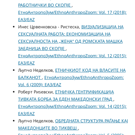
РАБОТНИЧКИ ВО СКОПЈЕ
,
ЕтноАнтропоЗум/EthnoAnthropoZoom: Vol. 17 (2018):
ЕАЗ/EAZ
Инес Црвенковска - Ристеска,
ВИЗУАЛИЗАЦИЈА НА
СЕКСУАЛНАТА РАБОТА: ЕКОНОМИЗАЦИЈА НА
СЕКСУАЛНОСТА НА „ЖЕНА“ ОД РОМСКАТА МАШКА
ЗАЕДНИЦА ВО СКОПЈЕ
,
ЕтноАнтропоЗум/EthnoAnthropoZoom: Vol. 12 (2015):
ЕАЗ/EAZ
Љупчо Неделков,
ЕТНИЧКИОТ КОД НА ВЛАСИТЕ НА
БАЛКАНОТ
,
ЕтноАнтропоЗум/EthnoAnthropoZoom:
Vol. 6 (2009): ЕАЗ/EAZ
Роберт Риѕевски,
ЕТНИЧКА ГЕНТРИФИКАЦИЈА
ТИВКАТА БОРБА ЗА ЕДЕН МАКЕДОНСКИ ГРАД
,
ЕтноАнтропоЗум/EthnoAnthropoZoom: Vol. 14 (2015):
ЕАЗ/EAZ
Љупчо Неделков,
ОБРЕДНАТА СТРУКТУРА РАЃАЊЕ КАЈ
МАКЕДОНЦИТЕ ВО ТИКВЕШ
,