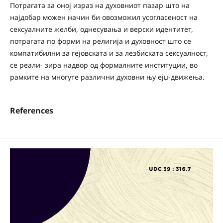
Потрагата за оној израз на духовниот пазар што на
најдобар можен начин би овозможил усогласеност на
сексуалните желби, однесувања и верски идентитет,
потрагата по форми на религија и духовност што се
компатибилни за гејовската и за лезбиската сексуалност,
се реали- зира надвор од формалните институции, во
рамките на многуте различни духовни њу ејџ‑движења.
References