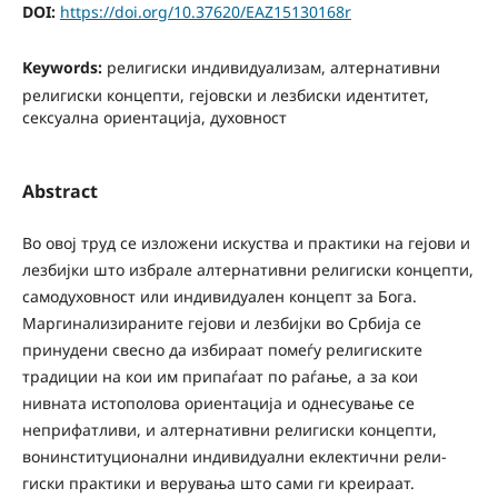
DOI:
https://doi.org/10.37620/EAZ15130168r
Keywords:
религиски индивидуализам, алтернативни
религиски концепти, гејовски и лезбиски идентитет,
сексуална ориентација, духовност
Abstract
Во овој труд се изложени искуства и практики на гејови и
лезбијки што избрале алтернативни религиски концепти,
самодуховност или индивидуален концепт за Бога.
Маргинализираните гејови и лезбијки во Србија се
принудени свесно да избираат помеѓу религиските
традиции на кои им припаѓаат по раѓање, а за кои
нивната истополова ориентација и однесување се
неприфатливи, и алтернативни религиски концепти,
вонинституционални индивидуални еклектични рели-
гиски практики и верувања што сами ги креираат.