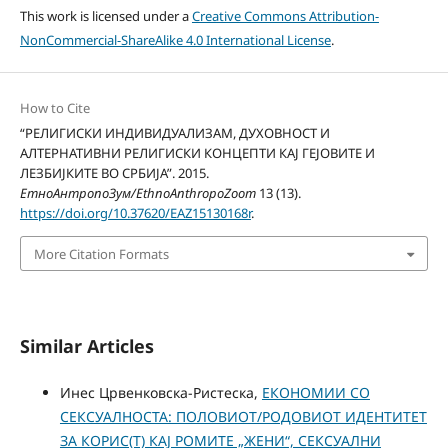
This work is licensed under a
Creative Commons Attribution-
NonCommercial-ShareAlike 4.0 International License
.
How to Cite
“РЕЛИГИСКИ ИНДИВИДУАЛИЗАМ, ДУХОВНОСТ И
АЛТЕРНАТИВНИ РЕЛИГИСКИ КОНЦЕПТИ КАЈ ГЕЈОВИТЕ И
ЛЕЗБИЈКИТЕ ВО СРБИЈА”. 2015.
ЕтноАнтропоЗум/EthnoAnthropoZoom
13 (13).
https://doi.org/10.37620/EAZ15130168r
.
More Citation Formats
Similar Articles
Инес Црвенковска-Ристеска,
ЕКОНОМИИ СО
СЕКСУАЛНОСТА: ПОЛОВИОТ/РОДОВИОТ ИДЕНТИТЕТ
ЗА КОРИС(Т) КАЈ РОМИТЕ „ЖЕНИ“, СЕКСУАЛНИ