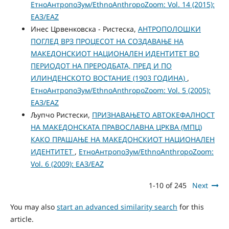
ЕтноАнтропоЗум/EthnoAnthropoZoom: Vol. 14 (2015):
ЕАЗ/EAZ
Инес Црвенковска - Ристеска,
АНТРОПОЛОШКИ
ПОГЛЕД ВРЗ ПРОЦЕСОТ НА СОЗДАВАЊЕ НА
МАКЕДОНСКИОТ НАЦИОНАЛЕН ИДЕНТИТЕТ ВО
ПЕРИОДОТ НА ПРЕРОДБАТА, ПРЕД И ПО
ИЛИНДЕНСКОТО ВОСТАНИЕ (1903 ГОДИНА)
,
ЕтноАнтропоЗум/EthnoAnthropoZoom: Vol. 5 (2005):
ЕАЗ/EAZ
Љупчо Ристески,
ПРИЗНАВАЊЕТО АВТОКЕФАЛНОСТ
НА МАКЕДОНСКАТА ПРАВОСЛАВНА ЦРКВА (МПЦ)
КАКО ПРАШАЊЕ НА МАКЕДОНСКИОТ НАЦИОНАЛЕН
ИДЕНТИТЕТ
,
ЕтноАнтропоЗум/EthnoAnthropoZoom:
Vol. 6 (2009): ЕАЗ/EAZ
1-10 of 245
Next
You may also
start an advanced similarity search
for this
article.