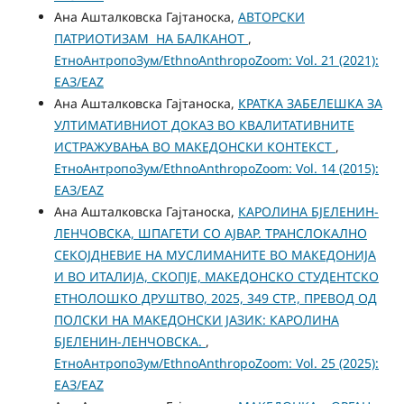
Ана Ашталковска Гајтаноска,
АВТОРСКИ
ПАТРИОТИЗАМ НА БАЛКАНОТ
,
ЕтноАнтропоЗум/EthnoAnthropoZoom: Vol. 21 (2021):
ЕАЗ/EAZ
Ана Ашталковска Гајтаноска,
КРАТКА ЗАБЕЛЕШКА ЗА
УЛТИМАТИВНИОТ ДОКАЗ ВО КВАЛИТАТИВНИТЕ
ИСТРАЖУВАЊА ВО МАКЕДОНСКИ КОНТЕКСТ
,
ЕтноАнтропоЗум/EthnoAnthropoZoom: Vol. 14 (2015):
ЕАЗ/EAZ
Ана Ашталковска Гајтаноска,
КАРОЛИНА БЈЕЛЕНИН-
ЛЕНЧОВСКА, ШПАГЕТИ СО АЈВАР. ТРАНСЛОКАЛНО
СЕКОЈДНЕВИЕ НА МУСЛИМАНИТЕ ВО МАКЕДОНИЈА
И ВО ИТАЛИЈА, СКОПЈЕ, МАКЕДОНСКО СТУДЕНТСКО
ЕТНОЛОШКО ДРУШТВО, 2025, 349 СТР., ПРЕВОД ОД
ПОЛСКИ НА МАКЕДОНСКИ ЈАЗИК: КАРОЛИНА
БЈЕЛЕНИН-ЛЕНЧОВСКА.
,
ЕтноАнтропоЗум/EthnoAnthropoZoom: Vol. 25 (2025):
ЕАЗ/EAZ