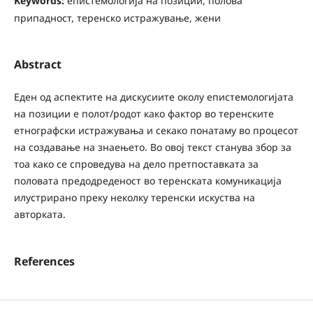
Keywords:
епистемологија на позиции, полова
припадност, теренско истражување, жени
Abstract
Еден од аспектите на дискусиите околу епистемологијата
на позиции е полот/родот како фактор во теренските
етнографски истражувања и секако понатаму во процесот
на создавање на знаењето. Во овој текст станува збор за
тоа како се спроведува на дело претпоставката за
половата предодреденост во теренската комуникација
илустрирано преку неколку теренски искуства на
авторката.
References