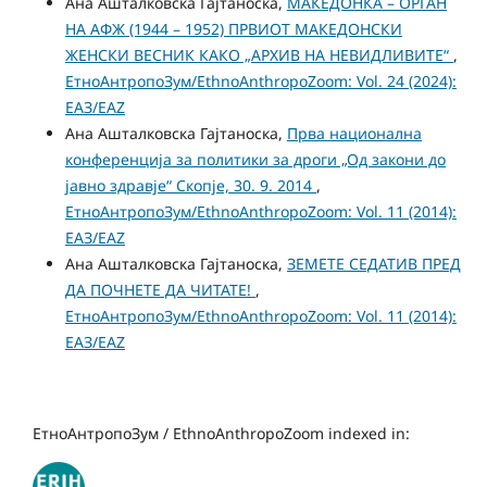
Ана Ашталковска Гајтаноска,
МАКЕДОНКА – ОРГАН
НА АФЖ (1944 – 1952) ПРВИОТ МАКЕДОНСКИ
ЖЕНСКИ ВЕСНИК КАКО „АРХИВ НА НЕВИДЛИВИТЕ“
,
ЕтноАнтропоЗум/EthnoAnthropoZoom: Vol. 24 (2024):
ЕАЗ/EAZ
Ана Ашталковска Гајтаноска,
Прва национална
конференција за политики за дроги „Од закони до
јавно здравје“ Скопје, 30. 9. 2014
,
ЕтноАнтропоЗум/EthnoAnthropoZoom: Vol. 11 (2014):
ЕАЗ/EAZ
Ана Ашталковска Гајтаноска,
ЗЕМЕТЕ СЕДАТИВ ПРЕД
ДА ПОЧНЕТЕ ДА ЧИТАТЕ!
,
ЕтноАнтропоЗум/EthnoAnthropoZoom: Vol. 11 (2014):
ЕАЗ/EAZ
ЕтноАнтропоЗум / EthnoAnthropoZoom indexed in: