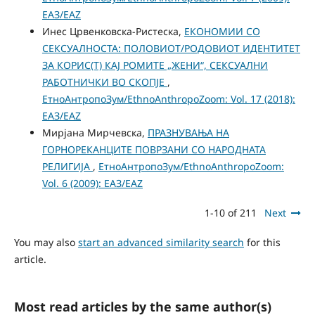
ЕАЗ/EAZ
Инес Црвенковска-Ристеска,
ЕКОНОМИИ СО
СЕКСУАЛНОСТА: ПОЛОВИОТ/РОДОВИОТ ИДЕНТИТЕТ
ЗА КОРИС(Т) КАЈ РОМИТЕ „ЖЕНИ“, СЕКСУАЛНИ
РАБОТНИЧКИ ВО СКОПЈЕ
,
ЕтноАнтропоЗум/EthnoAnthropoZoom: Vol. 17 (2018):
ЕАЗ/EAZ
Мирјана Мирчевска,
ПРАЗНУВАЊА НА
ГОРНОРЕКАНЦИТЕ ПОВРЗАНИ СО НАРОДНАТА
РЕЛИГИЈА
,
ЕтноАнтропоЗум/EthnoAnthropoZoom:
Vol. 6 (2009): ЕАЗ/EAZ
1-10 of 211
Next
You may also
start an advanced similarity search
for this
article.
Most read articles by the same author(s)