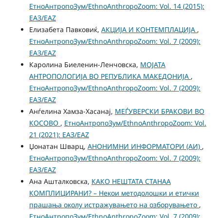
ЕтноАнтропоЗум/EthnoAnthropoZoom: Vol. 14 (2015):
ЕАЗ/EAZ
Елизабета Павковиќ,
АКЦИЈА И КОНТЕМПЛАЦИЈА
,
ЕтноАнтропоЗум/EthnoAnthropoZoom: Vol. 7 (2009):
ЕАЗ/EAZ
Каролина Биеленин-Ленчовска,
МОЈАТА
АНТРОПОЛОГИЈА ВО РЕПУБЛИКА МАКЕДОНИЈА
,
ЕтноАнтропоЗум/EthnoAnthropoZoom: Vol. 7 (2009):
ЕАЗ/EAZ
Анѓелина Хамза-Хасанај,
МЕЃУВЕРСКИ БРАКОВИ ВО
КОСОВО
,
ЕтноАнтропоЗум/EthnoAnthropoZoom: Vol.
21 (2021): ЕАЗ/EAZ
Џонатан Шварц,
АНОНИМНИ ИНФОРМАТОРИ (АИ)
,
ЕтноАнтропоЗум/EthnoAnthropoZoom: Vol. 7 (2009):
ЕАЗ/EAZ
Ана Ашталковска,
КАКО НЕШТАТА СТАНАА
КОМПЛИЦИРАНИ? – Некои методолошки и етички
прашања околу истражувањето на озборувањето
,
ЕтноАнтропоЗум/EthnoAnthropoZoom: Vol. 7 (2009):