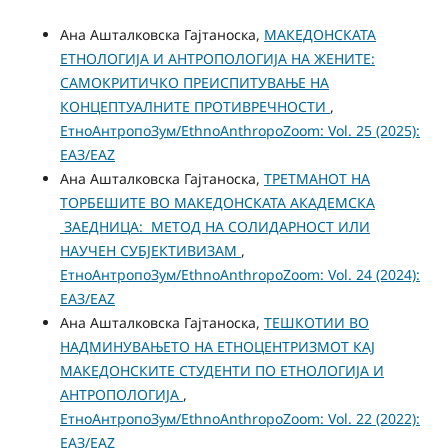
Ана Ашталковска Гајтаноска,
МАКЕДОНСКАТА
ЕТНОЛОГИЈА И АНТРОПОЛОГИЈА НА ЖЕНИТЕ:
САМОКРИТИЧКО ПРЕИСПИТУВАЊЕ НА
КОНЦЕПТУАЛНИТЕ ПРОТИВРЕЧНОСТИ
,
ЕтноАнтропоЗум/EthnoAnthropoZoom: Vol. 25 (2025):
ЕАЗ/EAZ
Ана Ашталковска Гајтаноска,
ТРЕТМАНОТ НА
ТОРБЕШИТЕ ВО МАКЕДОНСКАТА АКАДЕМСКА
ЗАЕДНИЦА: МЕТОД НА СОЛИДАРНОСТ ИЛИ
НАУЧЕН СУБЈЕКТИВИЗАМ
,
ЕтноАнтропоЗум/EthnoAnthropoZoom: Vol. 24 (2024):
ЕАЗ/EAZ
Ана Ашталковска Гајтаноска,
ТЕШКОТИИ ВО
НАДМИНУВАЊЕТО НА ЕТНОЦЕНТРИЗМОТ КАЈ
МАКЕДОНСКИТЕ СТУДЕНТИ ПО ЕТНОЛОГИЈА И
АНТРОПОЛОГИЈА
,
ЕтноАнтропоЗум/EthnoAnthropoZoom: Vol. 22 (2022):
ЕАЗ/EAZ