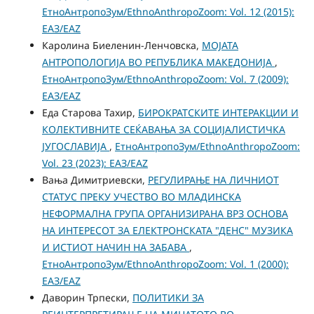
ЕтноАнтропоЗум/EthnoAnthropoZoom: Vol. 12 (2015):
ЕАЗ/EAZ
Каролина Биеленин-Ленчовска,
МОЈАТА
АНТРОПОЛОГИЈА ВО РЕПУБЛИКА МАКЕДОНИЈА
,
ЕтноАнтропоЗум/EthnoAnthropoZoom: Vol. 7 (2009):
ЕАЗ/EAZ
Еда Старова Тахир,
БИРОКРАТСКИТЕ ИНТЕРАКЦИИ И
КОЛЕКТИВНИТЕ СЕЌАВАЊА ЗА СОЦИЈАЛИСТИЧКА
ЈУГОСЛАВИЈА
,
ЕтноАнтропоЗум/EthnoAnthropoZoom:
Vol. 23 (2023): ЕАЗ/EAZ
Вања Димитриевски,
РЕГУЛИРАЊЕ НА ЛИЧНИОТ
СТАТУС ПРЕКУ УЧЕСТВО ВО МЛАДИНСКА
НЕФОРМАЛНА ГРУПА ОРГАНИЗИРАНА ВРЗ ОСНОВА
НА ИНТЕРЕСОТ ЗА ЕЛЕКТРОНСКАТА "ДЕНС" МУЗИКА
И ИСТИОТ НАЧИН НА ЗАБАВА
,
ЕтноАнтропоЗум/EthnoAnthropoZoom: Vol. 1 (2000):
ЕАЗ/EAZ
Даворин Трпески,
ПОЛИТИКИ ЗА