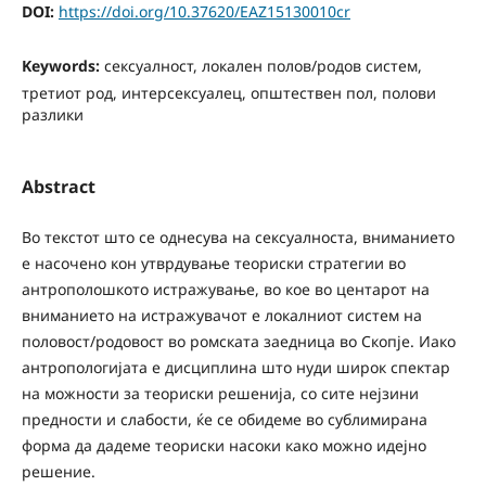
DOI:
https://doi.org/10.37620/EAZ15130010cr
Keywords:
сексуалност, локален полов/родов систем,
третиот род, интерсексуалец, општествен пол, полови
разлики
Abstract
Во текстот што се однесува на сексуалноста, вниманието
е насочено кон утврдување теориски стратегии во
антрополошкото истражување, во кое во центарот на
вниманието на истражувачот е локалниот систем на
половост/родовост во ромската заедница во Скопје. Иако
антропологијата е дисциплина што нуди широк спектар
на можности за теориски решенија, со сите нејзини
предности и слабости, ќе се обидеме во сублимирана
форма да дадеме теориски насоки како можно идејно
решение.