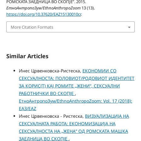
РОМСКАТА ЗАЕДНИЦА ВО СКОПЈЕ”. 2015.
ЕтноАнтропоЗум/EthnoAnthropoZoom
13 (13).
https://doi.org/10.37620/EAZ15130010cr
.
More Citation Formats
Similar Articles
Инес Црвенковска-Ристеска,
ЕКОНОМИИ СО
СЕКСУАЛНОСТА: ПОЛОВИОТ/РОДОВИОТ ИДЕНТИТЕТ
ЗА КОРИС(Т) КАЈ РОМИТЕ „ЖЕНИ“, СЕКСУАЛНИ
РАБОТНИЧКИ ВО СКОПЈЕ
,
ЕтноАнтропоЗум/EthnoAnthropoZoom: Vol. 17 (2018):
ЕАЗ/EAZ
Инес Црвенковска - Ристеска,
ВИЗУАЛИЗАЦИЈА НА
СЕКСУАЛНАТА РАБОТА: ЕКОНОМИЗАЦИЈА НА
СЕКСУАЛНОСТА НА „ЖЕНА“ ОД РОМСКАТА МАШКА
ЗАЕДНИЦА ВО СКОПЈЕ
,