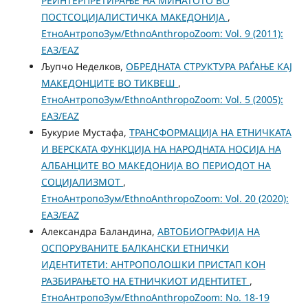
РЕИНТЕРПРЕТИРАЊЕ НА МИНАТОТО ВО
ПОСТСОЦИЈАЛИСТИЧКА МАКЕДОНИЈА
,
ЕтноАнтропоЗум/EthnoAnthropoZoom: Vol. 9 (2011):
ЕАЗ/EAZ
Љупчо Неделков,
ОБРЕДНАТА СТРУКТУРА РАЃАЊЕ КАЈ
МАКЕДОНЦИТЕ ВО ТИКВЕШ
,
ЕтноАнтропоЗум/EthnoAnthropoZoom: Vol. 5 (2005):
ЕАЗ/EAZ
Букурие Мустафа,
ТРАНСФОРМАЦИЈА НА ЕТНИЧКАТА
И ВЕРСКАТА ФУНКЦИЈА НА НАРОДНАТА НОСИЈА НА
АЛБАНЦИТЕ ВО МАКЕДОНИЈА ВО ПЕРИОДОТ НА
СОЦИЈАЛИЗМОТ
,
ЕтноАнтропоЗум/EthnoAnthropoZoom: Vol. 20 (2020):
ЕАЗ/EAZ
Александра Баландина,
АВТОБИОГРАФИЈА НА
ОСПОРУВАНИТЕ БАЛКАНСКИ ЕТНИЧКИ
ИДЕНТИТЕТИ: АНТРОПОЛОШКИ ПРИСТАП КОН
РАЗБИРАЊЕТО НА ЕТНИЧКИОТ ИДЕНТИТЕТ
,
ЕтноАнтропоЗум/EthnoAnthropoZoom: No. 18-19