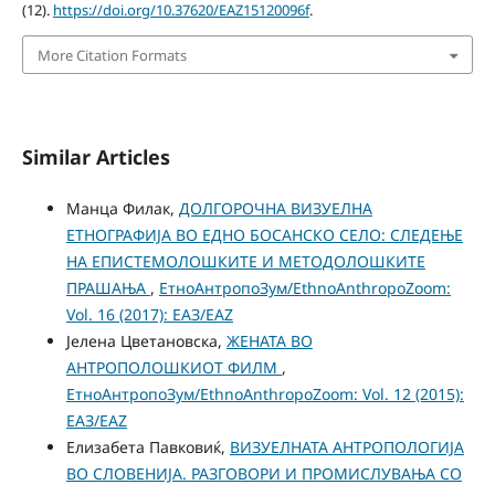
(12).
https://doi.org/10.37620/EAZ15120096f
.
More Citation Formats
Similar Articles
Манца Филак,
ДОЛГОРОЧНА ВИЗУЕЛНА
ЕТНОГРАФИЈА ВО ЕДНО БОСАНСКО СЕЛО: СЛЕДЕЊЕ
НА ЕПИСТЕМОЛОШКИТЕ И МЕТОДОЛОШКИТЕ
ПРАШАЊА
,
ЕтноАнтропоЗум/EthnoAnthropoZoom:
Vol. 16 (2017): ЕАЗ/EAZ
Јелена Цветановска,
ЖЕНАТА ВО
АНТРОПОЛОШКИОТ ФИЛМ
,
ЕтноАнтропоЗум/EthnoAnthropoZoom: Vol. 12 (2015):
ЕАЗ/EAZ
Елизабета Павковиќ,
ВИЗУЕЛНАТА АНТРОПОЛОГИЈА
ВО СЛОВЕНИЈА. РАЗГОВОРИ И ПРОМИСЛУВАЊА СО