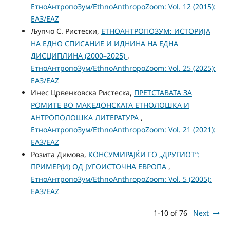
ЕтноАнтропоЗум/EthnoAnthropoZoom: Vol. 12 (2015):
ЕАЗ/EAZ
Љупчо С. Ристески,
ЕТНОАНТРОПОЗУМ: ИСТОРИЈА
НА ЕДНО СПИСАНИЕ И ИДНИНА НА ЕДНА
ДИСЦИПЛИНА (2000–2025)
,
ЕтноАнтропоЗум/EthnoAnthropoZoom: Vol. 25 (2025):
ЕАЗ/EAZ
Инес Црвенковска Ристеска,
ПРЕТСТАВАТА ЗА
РОМИТЕ ВО МАКЕДОНСКАТА ЕТНОЛОШКА И
АНТРОПОЛОШКА ЛИТЕРАТУРА
,
ЕтноАнтропоЗум/EthnoAnthropoZoom: Vol. 21 (2021):
ЕАЗ/EAZ
Розита Димова,
КОНСУМИРАЈЌИ ГО „ДРУГИОТ“:
ПРИМЕР(И) ОД ЈУГОИСТОЧНА ЕВРОПА
,
ЕтноАнтропоЗум/EthnoAnthropoZoom: Vol. 5 (2005):
ЕАЗ/EAZ
1-10 of 76
Next