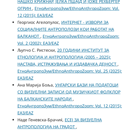
НАШКО КРИЖНАР, ЈЕЛКА ПШАЈД И ЈОЖЕ РЕХБЕРГЕР
ОГРИН
,
ЕтноАнтропоЗум/EthnoAnthropoZoom: Vol.
12 (2015): ЕАЗ/EAZ
Георгиос Агелопулос,
ИНТЕРНЕТ - ИЗВОРИ ЗА
СОЦИЈАЛНИТЕ АНТРОПОЛОЗИ КОИ РАБОТАТ НА
БАЛКАНОТ
,
ЕтноАнтропоЗум/EthnoAnthropoZoom:
Vol. 2 (2002): ЕАЗ/EAZ
Љупчо С. Ристески,
20 ГОДИНИ ИНСТИТУТ ЗА
ЕТНОЛОГИЈА И АНТРОПОЛОГИЈА (2005 – 2025):
НАСТАВA, ИСТРАЖУВАЊА И ИЗДАВАЧКА ДЕЈНОСТ
,
ЕтноАнтропоЗум/EthnoAnthropoZoom: Vol. 25 (2025):
ЕАЗ/EAZ
Ана Марија Боља,
УНГАРСКИ БАЗИ НА ПОДАТОЦИ
СО ВИЗУЕЛНИ ЗАПИСИ ОД МУЗИЧКИОТ ФОЛКЛОР
НА БАЛКАНСКИТЕ НАРОДИ
,
ЕтноАнтропоЗум/EthnoAnthropoZoom: Vol. 12 (2015):
ЕАЗ/EAZ
Наде Геневска-Брачиќ,
ЕСЕЈ ЗА ВИЗУЕЛНА
АНТРОПОЛОГИЈА НА ГРАДОТ
,