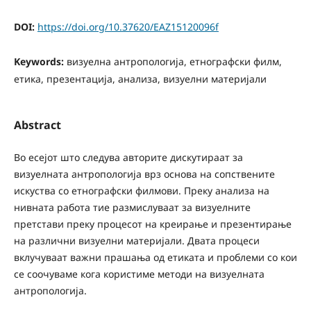
DOI:
https://doi.org/10.37620/EAZ15120096f
Keywords:
визуелна антропологија, етнографски филм,
етика, презентација, анализа, визуелни материјали
Abstract
Во есејот што следува авторите дискутираат за
визуелната антропологија врз основа на сопствените
искуства со етнографски филмови. Преку анализа на
нивната работа тие размислуваат за визуелните
претстави преку процесот на креирање и презентирање
на различни визуелни материјали. Двата процеси
вклучуваат важни прашања од етиката и проблеми со кои
се соочуваме кога користиме методи на визуелната
антропологија.