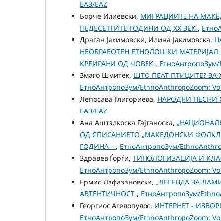
ЕАЗ/EAZ
Борче Илиевски,
МИГРАЦИИТЕ НА МАКЕ
ПЕДЕСЕТТИТЕ ГОДИНИ ОД XX ВЕК
,
ЕтноА
Драган Јакимовски, Илина Јакимовска,
Ц
НЕОБРАБОТЕН ЕТНОЛОШКИ МАТЕРИЈАЛ 
КРЕИРАНИ ОД ЧОВЕК
,
ЕтноАнтропоЗум/Et
Змаго Шмитек,
ШTO ПЕАТ ПТИЦИТЕ? З
ЕтноАнтропоЗум/EthnoAnthropoZoom: Vol.
Лепосава Глигориева,
НАРОДНИ ПЕСНИ 
ЕАЗ/EAZ
Ана Ашталкоска Гајтаноска,
„НАЦИОНАЛН
ОД СПИСАНИЕТО „МАКЕДОНСКИ ФОЛКЛОР
ГОДИНА –
,
ЕтноАнтропоЗум/EthnoAnthrop
Здравев Ѓорѓи,
ТИПОЛОГИЗАЦИЈА И КЛ
ЕтноАнтропоЗум/EthnoAnthropoZoom: Vol.
Ермис Лафазановски,
„ЛЕГЕНДА ЗА ЛАМ
АВТЕНТИЧНОСТ
,
ЕтноАнтропоЗум/EthnoAn
Георгиос Агелопулос,
ИНТЕРНЕТ - ИЗВО
ЕтноАнтропоЗум/EthnoAnthropoZoom: Vol.