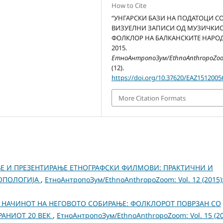
How to Cite
“УНГАРСКИ БАЗИ НА ПОДАТОЦИ С
ВИЗУЕЛНИ ЗАПИСИ ОД МУЗИЧКИ
ФОЛКЛОР НА БАЛКАНСКИТЕ НАРОД
2015.
ЕтноАнтропоЗум/EthnoAnthropoZo
(12).
https://doi.org/10.37620/EAZ1512005
More Citation Formats
Е И ПРЕЗЕНТИРАЊЕ ЕТНОГРАФСКИ ФИЛМОВИ: ПРАКТИЧНИ И
РОПОЛОГИЈА
,
ЕтноАнтропоЗум/EthnoAnthropoZoom: Vol. 12 (2015)
 НАЧИНОТ НА НЕГОВОТО СОБИРАЊЕ: ФОЛКЛОРОТ ПОВРЗАН СО
РАНИОТ 20 ВЕК
,
ЕтноАнтропоЗум/EthnoAnthropoZoom: Vol. 15 (20