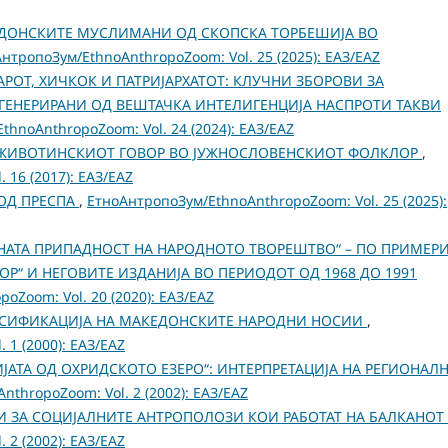
ДОНСКИТЕ МУСЛИМАНИ ОД СКОПСКА ТОРБЕШИЈА ВО
нтропоЗум/EthnoAnthropoZoom: Vol. 25 (2025): ЕАЗ/EAZ
АРОТ, ХИЧКОК И ПАТРИЈАРХАТОТ: КЛУЧНИ ЗБОРОВИ ЗА
ГЕНЕРИРАНИ ОД ВЕШТАЧКА ИНТЕЛИГЕНЦИЈА НАСПРОТИ ТАКВИ
hnoAnthropoZoom: Vol. 24 (2024): ЕАЗ/EAZ
А ЖИВОТИНСКИОТ ГОВОР ВО ЈУЖНОСЛОВЕНСКИОТ ФОЛКЛОР
,
 16 (2017): ЕАЗ/EAZ
ОД ПРЕСПА
,
ЕтноАнтропоЗум/EthnoAnthropoZoom: Vol. 25 (2025):
АТА ПРИПАДНОСТ НА НАРОДНОТО ТВОРЕШТВО“ – ПО ПРИМЕР
“ И НЕГОВИТЕ ИЗДАНИЈА ВО ПЕРИОДОТ ОД 1968 ДО 1991
oZoom: Vol. 20 (2020): ЕАЗ/EAZ
АСИФИКАЦИЈА НА МАКЕДОНСКИТЕ НАРОДНИ НОСИИ
,
 1 (2000): ЕАЗ/EAZ
ИЈАТА ОД ОХРИДСКОТО ЕЗЕРО“: ИНТЕРПРЕТАЦИЈА НА РЕГИОНАЛ
thropoZoom: Vol. 2 (2002): ЕАЗ/EAZ
РИ ЗА СОЦИЈАЛНИТЕ АНТРОПОЛОЗИ КОИ РАБОТАТ НА БАЛКАНОТ
 2 (2002): ЕАЗ/EAZ