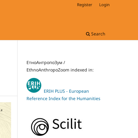
Register
Login
Search
ЕтноАнтропоЗум /
EthnoAnthropoZoom indexed in:
ERIH PLUS - European
Reference Index for the Humanities