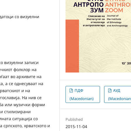
датоци со визуелни
со визуелни записи
ичкиот фолклор на
оѓаат во архивите на
, а се однесуваат на
хрватскиот и на
ПДФ
АУД
гославија. На нив се
(Macedonian)
(Macedonian
ба или музички форми
 и стилизирани
лната ситуација со
Published
а српското, хрватското и
2015-11-04