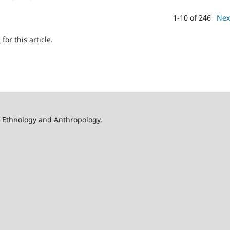
1-10 of 246
Nex
h
for this article.
f Ethnology and Anthropology,