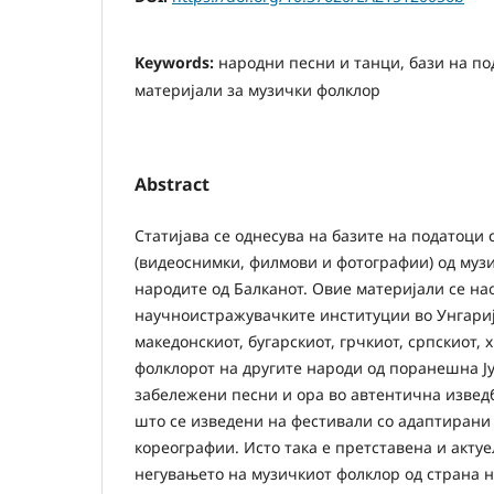
Keywords:
народни песни и танци, бази на по
материјали за музички фолклор
Abstract
Статијава се однесува на базите на податоци 
(видеоснимки, филмови и фотографии) од муз
народите од Балканот. Овие материјали се на
научноистражувачките институции во Унгарија
македонскиот, бугарскиот, грчкиот, српскиот, 
фолклорот на другите народи од поранешна Ју
забележени песни и ора во автентична извед
што се изведени на фестивали со адаптирани
кореографии. Исто така е претставена и актуе
негувањето на музичкиот фолклор од страна н