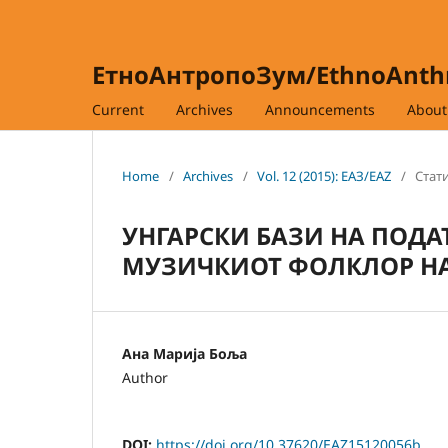
ЕтноАнтропоЗум/EthnoAnt
Current
Archives
Announcements
Abou
Home
/
Archives
/
Vol. 12 (2015): ЕАЗ/EAZ
/
Стати
УНГАРСКИ БАЗИ НА ПОДА
МУЗИЧКИОТ ФОЛКЛОР НА
Ана Марија Боља
Author
DOI:
https://doi.org/10.37620/EAZ15120056b