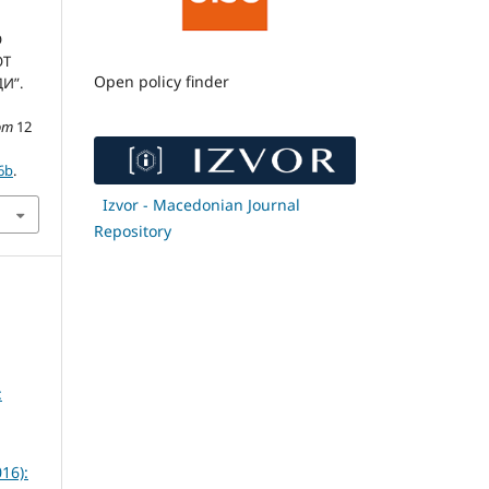
О
ОТ
Open policy finder
И”.
om
12
6b
.
Izvor - Macedonian Journal
Repository
:
16):