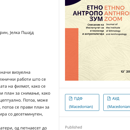
рин, Јелка Пшајд
 значи визуелна
технички работи што се
ата на филмот, како се
и план за снимање, како
ПДФ
АУД
нцептуално. Потоа, може
(Macedonian)
(Macedonian
, потоа се прави план за
ира со десетминутен,
Published
атери, од петнаесет до