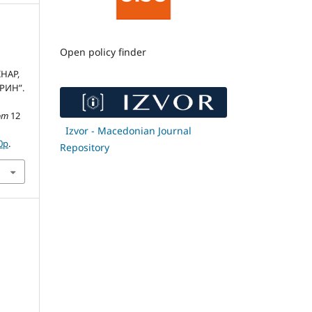
Open policy finder
НАР,
РИН”.
om
12
Izvor - Macedonian Journal
0p
.
Repository