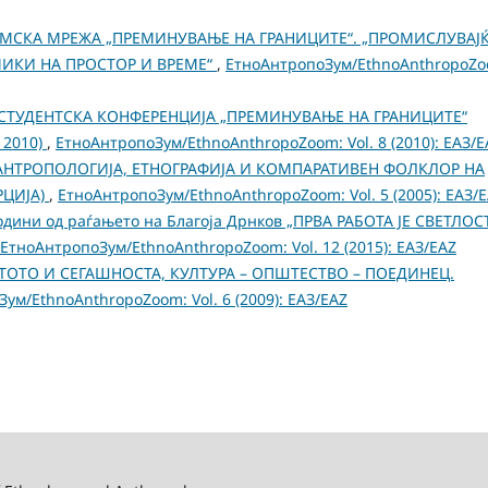
ЕМСКА МРЕЖА „ПРЕМИНУВАЊЕ НА ГРАНИЦИТЕ“. „ПРОМИСЛУВАЈ
ИКИ НА ПРОСТОР И ВРЕМЕ“
,
ЕтноАнтропоЗум/EthnoAnthropoZo
 СТУДЕНТСКА КОНФЕРЕНЦИЈА „ПРЕМИНУВАЊЕ НА ГРАНИЦИТЕ“
 2010)
,
ЕтноАнтропоЗум/EthnoAnthropoZoom: Vol. 8 (2010): ЕАЗ/E
АНТРОПОЛОГИЈА, ЕТНОГРАФИЈА И КОМПАРАТИВЕН ФОЛКЛОР НА
ГРЦИЈА)
,
ЕтноАнтропоЗум/EthnoAnthropoZoom: Vol. 5 (2005): ЕАЗ/
години од раѓањето на Благоја Дрнков „ПРВА РАБОТА ЈЕ СВЕТЛОСТ
ЕтноАнтропоЗум/EthnoAnthropoZoom: Vol. 12 (2015): ЕАЗ/EAZ
ОТО И СЕГАШНОСТА, КУЛТУРА – ОПШТЕСТВО – ПOЕДИНЕЦ.
ум/EthnoAnthropoZoom: Vol. 6 (2009): ЕАЗ/EAZ