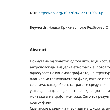
DOI:
https://doi.org/10.37620/EAZ15120010p
Keywords:
Нашко Крижнар, Јоже Рехбергер Ог
Abstract
Почнуваме од почеток, од тоа што, всушност,
антропологија, визуелна етнографија, потоа 
однесуваат на кинематографијата, на структур
планира истражувањето за филм, како се прав
се снима, како добиената граѓа се средува ко
уште еднаш да се оди на терен, да се дополни
монтажа и на крајот монтажа. Сето тоа резулт
краток филм.
Сме имале различни учесници на школата, ам