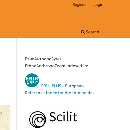
Register
Login
Search
ЕтноАнтропоЗум /
EthnoAnthropoZoom indexed in:
ERIH PLUS - European
Reference Index for the Humanities