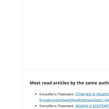
Most read articles by the same auth
Елизабета Павковиќ,
ЕТНИЧКИ И НАЦИО
ЕтноАнтропоЗум/EthnoAnthropoZoom: Vol.
Елизабета Павковиќ,
АКЦИЈА И КОНТЕМ