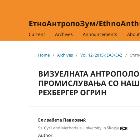
ЕтноАнтропоЗум/EthnoAnt
Current
Archives
Announcements
Abou
Home
/
Archives
/
Vol. 12 (2015): ЕАЗ/EAZ
/
Стати
ВИЗУЕЛНАТА АНТРОПОЛОГ
ПРОМИСЛУВАЊА СО НАШКО
РЕХБЕРГЕР ОГРИН
Елизабета Павковиќ
Ss. Cyril and Methodius University in Skopje
Author