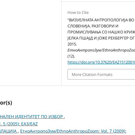
How to Cite
“ВИЗУЕЛНАТА АНТРОПОЛОГИЈА ВО
СЛОВЕНИЈА. РАЗГОВОРИ И
ПРОМИСЛУВАЊА СО НАШКО КРИЖ
ЈЕЛКА ПШАЈД И ЈОЖЕ РЕХБЕРГЕР ОГ
2015.
ЕтноАнтропоЗум/EthnoAnthropoZo
(12).
https://doi.org/10.37620/EAZ1512001
More Citation Formats
or(s)
НАЛЕН ИДЕНТИТЕТ ПО ИЗБОР
,
 5 (2005): ЕАЗ/EAZ
ПЛАЦИЈА
,
ЕтноАнтропоЗум/EthnoAnthropoZoom: Vol. 7 (2009):