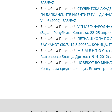
ЕАЗ/EAZ
Елизабета Павковиќ,
СТУДЕНТСКА АКАД
ГИ БАЛКАНСКИТЕ ИДЕНТИТЕТИ – ДИНАМ
Vol. 6 (2009): ЕАЗ/EAZ
Елизабета Павковиќ,
VIII МЕЃУНАРОДНА
(Задар, Република Хрватска, 22–25 април
Елизабета Павковиќ,
ЛЕТНА ШКОЛА ПО 
БАЛКАНОТ (30.7.-12.8.2006Г.., КОНИЦА, 
Елизабета Павковиќ,
М Е М Е Н Т О Сто 
Разговор со Благоја Дрнков (1914–2012)
,
Елизабета Павковиќ,
ЧОВЕКОТ ВО МИНАТ
Конкурс за средношколци
,
ЕтноАнтропоЗ