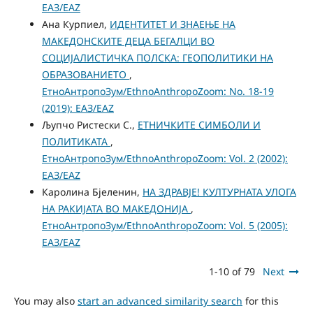
ЕАЗ/EAZ
Ана Курпиел,
ИДЕНТИТЕТ И ЗНАЕЊЕ НА
МАКЕДОНСКИТЕ ДЕЦА БЕГАЛЦИ ВО
СОЦИЈАЛИСТИЧКА ПОЛСКА: ГЕОПОЛИТИКИ НА
ОБРАЗОВАНИЕТО
,
ЕтноАнтропоЗум/EthnoAnthropoZoom: No. 18-19
(2019): ЕАЗ/EAZ
Љупчо Ристески С.,
ЕТНИЧКИТЕ СИМБОЛИ И
ПОЛИТИКАТА
,
ЕтноАнтропоЗум/EthnoAnthropoZoom: Vol. 2 (2002):
ЕАЗ/EAZ
Каролина Бјеленин,
НА ЗДРАВЈЕ! КУЛТУРНАТА УЛОГА
НА РАКИЈАТА ВО МАКЕДОНИЈА
,
ЕтноАнтропоЗум/EthnoAnthropoZoom: Vol. 5 (2005):
ЕАЗ/EAZ
1-10 of 79
Next
You may also
start an advanced similarity search
for this