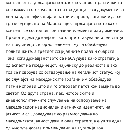
концептот на државјанството, кој всушност практички го
овозможува стекнувањето на поединците со документи за
лична идентификација и патни исправи, логички е да се
тргне од идејата на Маршал дека државјанството како
концепт се состои од три главни елементи или димензии.
Првиот е дека државјанството претставува легален статус
на поединецот, вториот елемент му ги обезбедува
политичките, а третиот социјалните права и обврски.
Така, кога државјанството се набљудува како стратегија
од аспект на поединецот, најблиску до реалноста е ако
тоа се поврзува со остварување на легалниот статус, кој
во случајот на македонските граѓани им обезбедува
патни исправи што им го отвораат патот кон земјите во
светот. Од друга страна, пак, историските и
дневнополитичките случувања на оспорување на
македонскиот национален и етнички идентитет, на
јазикот и сл., доведуваат до размислувања во
македонската јавност дека и оваа стратегија е уште една
од многуте досега применувани на Бугарија кон