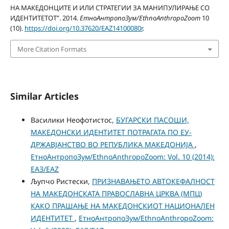
НА МАКЕДОНЦИТЕ И ИЛИ СТРАТЕГИИ ЗА МАНИПУЛИРАЊЕ СО
ИДЕНТИТЕТОТ”. 2014.
ЕтноАнтропоЗум/EthnoAnthropoZoom
10
(10).
https://doi.org/10.37620/EAZ14100080r
.
More Citation Formats
Similar Articles
Василики Неофотистос,
БУГАРСКИ ПАСОШИ,
МАКЕДОНСКИ ИДЕНТИТЕТ ПОТРАГАТА ПО ЕУ-
ДРЖАВЈАНСТВО ВО РЕПУБЛИКА МАКЕДОНИЈА
,
ЕтноАнтропоЗум/EthnoAnthropoZoom: Vol. 10 (2014):
ЕАЗ/EAZ
Љупчо Ристески,
ПРИЗНАВАЊЕТО АВТОКЕФАЛНОСТ
НА МАКЕДОНСКАТА ПРАВОСЛАВНА ЦРКВА (МПЦ)
КАКО ПРАШАЊЕ НА МАКЕДОНСКИОТ НАЦИОНАЛЕН
ИДЕНТИТЕТ
,
ЕтноАнтропоЗум/EthnoAnthropoZoom: