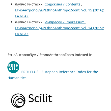
Љупчо Ристески,
Содржина / Contents
,
ЕтноАнтропоЗум/EthnoAnthropoZoom: Vol. 15 (2016):
ЕАЗ/EAZ
Љупчо Ристески,
Импресум / Impressum
,
ЕтноАнтропоЗум/EthnoAnthropoZoom: Vol. 14 (2015):
ЕАЗ/EAZ
ЕтноАнтропоЗум / EthnoAnthropoZoom indexed in:
ERIH PLUS - European Reference Index for the
Humanities