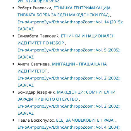
Vol. 6 (2009): ЕАЗ/EAZ
Роберт Риѕевски,
ЕТНИЧКА ГЕНТРИФИКАЦИЈА
ТИВКАТА БОРБА ЗА ЕДЕН МАКЕДОНСКИ ГРАД
,
ЕтноАнтропоЗум/EthnoAnthropoZoom: Vol. 14 (2015):
ЕАЗ/EAZ
Елизабета Павковиќ,
ЕТНИЧКИ И НАЦИОНАЛЕН
ИДЕНТИТЕТ ПО ИЗБОР
,
ЕтноАнтропоЗум/EthnoAnthropoZoom: Vol. 5 (2005):
ЕАЗ/EAZ
Анета Светиева,
МИГРАЦИИ - ПРАШАЊА НА
ИДЕНТИТЕТОТ
,
ЕтноАнтропоЗум/EthnoAnthropoZoom: Vol. 2 (2002):
ЕАЗ/EAZ
Божидар Језерник,
МАКЕДОНЦИ: СОМНИТЕЛНИ
ЗАРАДИ НИВНОТО ОТСУСТВО
,
ЕтноАнтропоЗум/EthnoAnthropoZoom: Vol. 2 (2002):
ЕАЗ/EAZ
Павле Воскопулос,
ЕСЕЈ ЗА ЧОВЕКОВИТЕ ПРАВА
,
ЕтноАнтропоЗум/EthnoAnthropoZoom: Vol. 4 (2004):