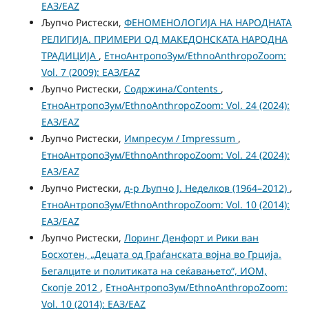
ЕАЗ/EAZ
Љупчо Ристески,
ФЕНОМЕНОЛОГИЈА НА НАРОДНАТА
РЕЛИГИЈА. ПРИМЕРИ ОД МАКЕДОНСКАТА НАРОДНА
ТРАДИЦИЈА
,
ЕтноАнтропоЗум/EthnoAnthropoZoom:
Vol. 7 (2009): ЕАЗ/EAZ
Љупчо Ристески,
Содржина/Contents
,
ЕтноАнтропоЗум/EthnoAnthropoZoom: Vol. 24 (2024):
ЕАЗ/EAZ
Љупчо Ристески,
Импресум / Impressum
,
ЕтноАнтропоЗум/EthnoAnthropoZoom: Vol. 24 (2024):
ЕАЗ/EAZ
Љупчо Ристески,
д-р Љупчо Ј. Неделков (1964–2012)
,
ЕтноАнтропоЗум/EthnoAnthropoZoom: Vol. 10 (2014):
ЕАЗ/EAZ
Љупчо Ристески,
Лоринг Денфорт и Рики ван
Босхотен, „Децата од Граѓанската војна во Грција.
Бегалците и политиката на сеќавањето“, ИОМ,
Скопје 2012
,
ЕтноАнтропоЗум/EthnoAnthropoZoom:
Vol. 10 (2014): ЕАЗ/EAZ