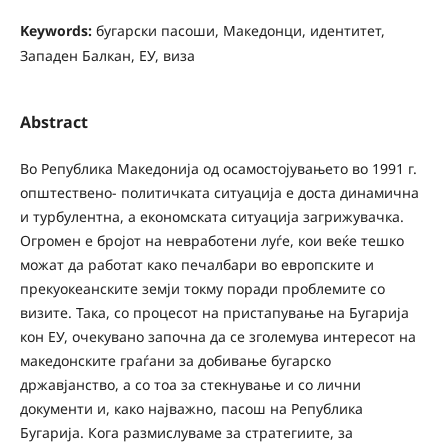
Keywords:
бугарски пасоши, Македонци, идентитет,
Западен Балкан, ЕУ, виза
Abstract
Во Република Македонија од осамостојувањето во 1991 г.
општествено- политичката ситуација е доста динамична
и турбулентна, а економската ситуација загрижувачка.
Огромен е бројот на невработени луѓе, кои веќе тешко
можат да работат како печалбари во европските и
прекуокеанските земји токму поради проблемите со
визите. Така, со процесот на пристапување на Бугарија
кон ЕУ, очекувано започна да се зголемува интересот на
македонските граѓани за добивање бугарско
државјанство, а со тоа за стекнување и со лични
документи и, како најважно, пасош на Република
Бугарија. Кога размислуваме за стратегиите, за