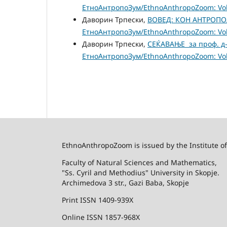
ЕтноАнтропоЗум/EthnoAnthropoZoom: Vol.
Даворин Трпески,
ВОВЕД: КОН АНТРОП
ЕтноАнтропоЗум/EthnoAnthropoZoom: Vol.
Даворин Трпески,
СЕЌАВАЊЕ за проф. д-
ЕтноАнтропоЗум/EthnoAnthropoZoom: Vol.
EthnoAnthropoZoom is issued by the Institute o
Faculty of Natural Sciences and Mathematics,
"Ss. Cyril and Methodius" University in Skopje.
Archimedova 3 str., Gazi Baba, Skopje
Print ISSN 1409-939X
Online ISSN 1857-968X