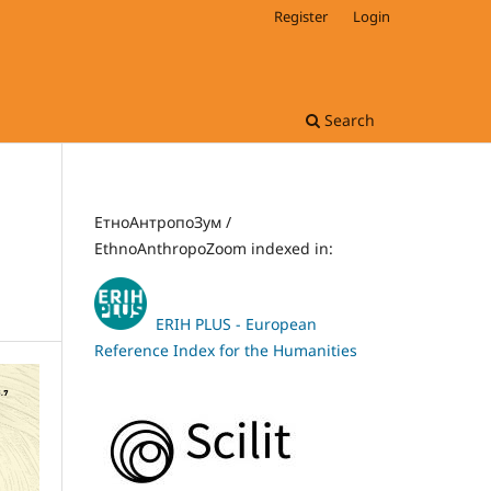
Register
Login
Search
ЕтноАнтропоЗум /
EthnoAnthropoZoom indexed in:
ERIH PLUS - European
Reference Index for the Humanities