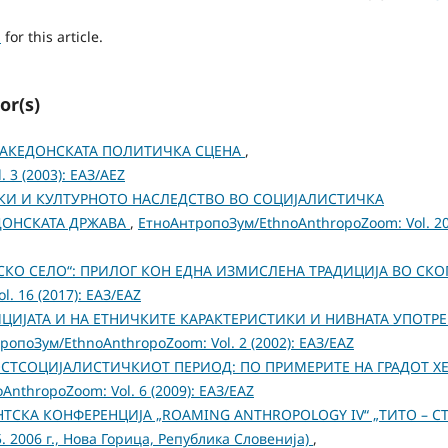
h
for this article.
or(s)
АКЕДОНСКАТА ПОЛИТИЧКА СЦЕНА
,
 3 (2003): ЕАЗ/AEZ
КИ И КУЛТУРНОТО НАСЛЕДСТВО ВО СОЦИЈАЛИСТИЧКА
ДОНСКАТА ДРЖАВА
,
ЕтноАнтропоЗум/EthnoAnthropoZoom: Vol. 2
КО СЕЛО“: ПРИЛОГ КОН ЕДНА ИЗМИСЛЕНА ТРАДИЦИЈА ВО СКО
. 16 (2017): ЕАЗ/EAZ
ЦИЈАТА И НА ЕТНИЧКИТЕ КАРАКТЕРИСТИКИ И НИВНАТА УПОТРЕ
ропоЗум/EthnoAnthropoZoom: Vol. 2 (2002): ЕАЗ/EAZ
СТСОЦИЈАЛИСТИЧКИОТ ПЕРИОД: ПО ПРИМЕРИТЕ НА ГРАДОТ ХЕ
nthropoZoom: Vol. 6 (2009): ЕАЗ/EAZ
ТСКА КОНФЕРЕНЦИЈА „ROAMING ANTHROPOLOGY IV“ „ТИТО – СТ
 2006 г., Нова Горица, Република Словенија)
,