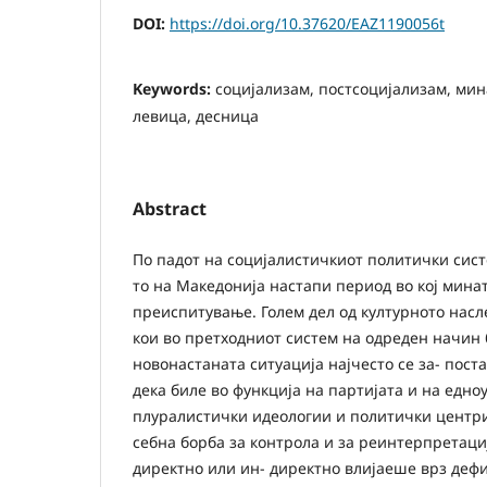
DOI:
https://doi.org/10.37620/EAZ1190056t
Keywords:
социјализам, постсоцијализам, мин
левица, десница
Abstract
По падот на социјалистичкиот политички сист
то на Македонија настапи период во кој мина
преиспитување. Голем дел од културното насл
кои во претходниот систем на одреден начин
новонастаната ситуација најчесто се за- пост
дека биле во функција на партијата и на едно
плуралистички идеологии и политички центри
себна борба за контрола и за реинтерпретаци
директно или ин- директно влијаеше врз деф