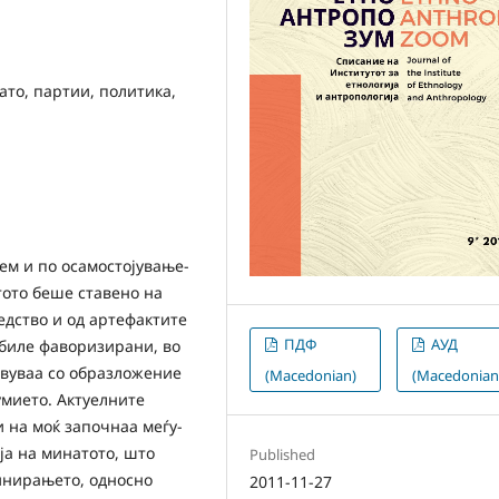
ато, партии, политика,
ем и по осамостојување-
тото беше ставено на
едство и од артефактите
ПДФ
АУД
 биле фаворизирани, во
авуваа со образложение
(Macedonian)
(Macedonian
умието. Актуелните
 на моќ започнаа меѓу-
ја на минатото, што
Published
инирањето, односно
2011-11-27