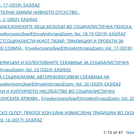
 17 (2018): ЕАЗ/EAZ
ТЕЛНИ ЗАРАДИ НИВНОТО ОТСУСТВО
,
 2 (2002): ЕАЗ/EAZ
 МАКЕДОНСКИТЕ ДЕЦА БЕГАЛЦИ ВО СОЦИЈАЛИСТИЧКА ПОЛСКА:
ноАнтропоЗум/EthnoAnthropoZoom: No. 18-19 (2019): ЕАЗ/EAZ
СТСОЦИЈАЛИСТИЧКИОТ ПАЗАР: ТРАНЗИЦИИ И ПРОЕКТИ ЗА
ВО СОФИЈА
,
ЕтноАнтропоЗум/EthnoAnthropoZoom: Vol. 17 (2018):
ТЕРАКЦИИ И КОЛЕКТИВНИТЕ СЕЌАВАЊА ЗА СОЦИЈАЛИСТИЧКА
ropoZoom: Vol. 23 (2023): ЕАЗ/EAZ
А СОЦИЈАЛИЗАМ: АВТОРЕФЛЕКСИВНИ СЕЌАВАЊА НА
ноАнтропоЗум/EthnoAnthropoZoom: Vol. 20 (2020): ЕАЗ/EAZ
КИ И КУЛТУРНОТО НАСЛЕДСТВО ВО СОЦИЈАЛИСТИЧКА
ДОНСКАТА ДРЖАВА
,
ЕтноАнтропоЗум/EthnoAnthropoZoom: Vol. 2
КО СЕЛО“: ПРИЛОГ КОН ЕДНА ИЗМИСЛЕНА ТРАДИЦИЈА ВО СКО
. 16 (2017): ЕАЗ/EAZ
1-10 of 47
Nex