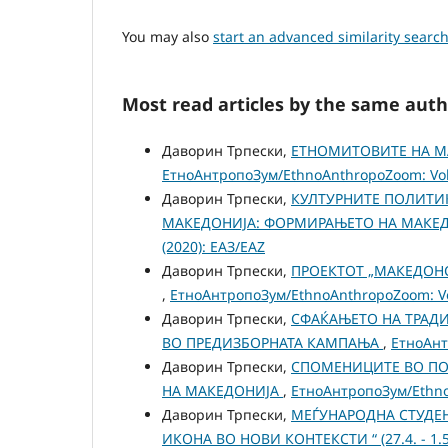
You may also
start an advanced similarity searc
Most read articles by the same auth
Даворин Трпески,
ЕТНОМИТОВИТЕ НА М
ЕтноАнтропоЗум/EthnoAnthropoZoom: Vol.
Даворин Трпески,
КУЛТУРНИТЕ ПОЛИТИ
МАКЕДОНИЈА: ФОРМИРАЊЕТО НА МАКЕ
(2020): ЕАЗ/EAZ
Даворин Трпески,
ПРОЕКТОТ „МАКЕДОНС
,
ЕтноАнтропоЗум/EthnoAnthropoZoom: Vol
Даворин Трпески,
СФАЌАЊЕТО НА ТРАДИ
ВО ПРЕДИЗБОРНАТА КАМПАЊА
,
ЕтноАнт
Даворин Трпески,
СПОМЕНИЦИТЕ ВО ПО
НА МАКЕДОНИЈА
,
ЕтноАнтропоЗум/EthnoA
Даворин Трпески,
МЕЃУНАРОДНА СТУДЕН
ИКОНА ВО НОВИ КОНТЕКСТИ “ (27.4. - 1.5.