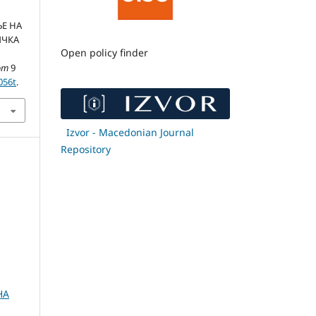
Е НА
ИЧКА
Open policy finder
om
9
056t
.
Izvor - Macedonian Journal
Repository
НА