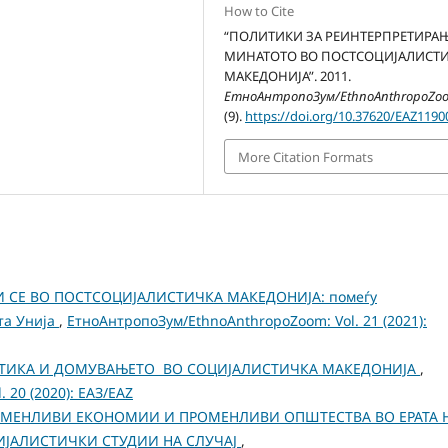
How to Cite
“ПОЛИТИКИ ЗА РЕИНТЕРПРЕТИРАЊ
МИНАТОТО ВО ПОСТСОЦИЈАЛИСТ
МАКЕДОНИЈА”. 2011.
ЕтноАнтропоЗум/EthnoAnthropoZo
(9).
https://doi.org/10.37620/EAZ1190
More Citation Formats
И СЕ ВО ПОСТСОЦИЈАЛИСТИЧКА МАКЕДОНИЈА: помеѓу
та Унија
,
ЕтноАнтропоЗум/EthnoAnthropoZoom: Vol. 21 (2021):
ИТИКА И ДОМУВАЊЕТО ВО СОЦИЈАЛИСТИЧКА МАКЕДОНИЈА
,
 20 (2020): ЕАЗ/EAZ
РОМЕНЛИВИ ЕКОНОМИИ И ПРОМЕНЛИВИ ОПШТЕСТВА ВО ЕРАТА 
ЈАЛИСТИЧКИ СТУДИИ НА СЛУЧАЈ
,