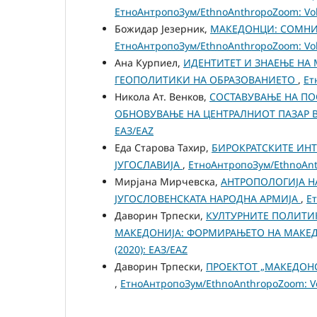
ЕтноАнтропоЗум/EthnoAnthropoZoom: Vol.
Божидар Језерник,
МАКЕДОНЦИ: СОМНИ
ЕтноАнтропоЗум/EthnoAnthropoZoom: Vol.
Ана Курпиел,
ИДЕНТИТЕТ И ЗНАЕЊЕ НА
ГЕОПОЛИТИКИ НА ОБРАЗОВАНИЕТО
,
Ет
Никола Ат. Венков,
СОСТАВУВАЊЕ НА ПО
ОБНОВУВАЊЕ НА ЦЕНТРАЛНИОТ ПАЗАР 
ЕАЗ/EAZ
Еда Старова Тахир,
БИРОКРАТСКИТЕ ИН
ЈУГОСЛАВИЈА
,
ЕтноАнтропоЗум/EthnoAnth
Мирјана Мирчевска,
АНТРОПОЛОГИЈА Н
ЈУГОСЛОВЕНСКАТА НАРОДНА АРМИЈА
,
Ет
Даворин Трпески,
КУЛТУРНИТЕ ПОЛИТИ
МАКЕДОНИЈА: ФОРМИРАЊЕТО НА МАКЕ
(2020): ЕАЗ/EAZ
Даворин Трпески,
ПРОЕКТОТ „МАКЕДОНС
,
ЕтноАнтропоЗум/EthnoAnthropoZoom: Vol