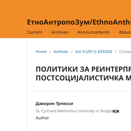
ЕтноАнтропоЗум/EthnoAnt
Current
Archives
Announcements
Abou
Home
/
Archives
/
Vol. 9 (2011): ЕАЗ/EAZ
/
Статии
ПОЛИТИКИ ЗА РЕИНТЕРП
ПОСТСОЦИЈАЛИСТИЧКА 
Даворин Трпески
Ss. Cyril and Methodius University in Skopje
Author