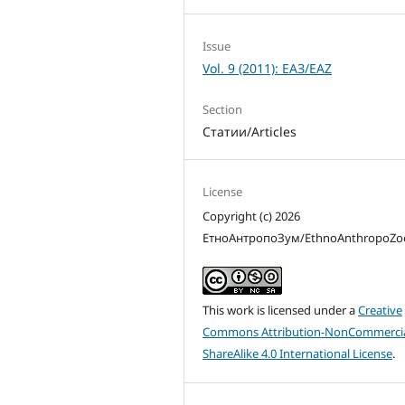
.
Issue
Vol. 9 (2011): ЕАЗ/EAZ
Section
Статии/Articles
License
Copyright (c) 2026
ЕтноАнтропоЗум/EthnoAnthropoZ
This work is licensed under a
Creative
Commons Attribution-NonCommercia
ShareAlike 4.0 International License
.