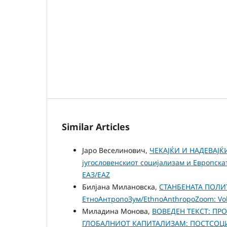
Similar Articles
Јаро Веселинович,
ЧЕКАЈЌИ И НАДЕВАЈЌ
југословенскиот социјализам и Европска
ЕАЗ/EAZ
Билјана Милановска,
СТАНБЕНАТА ПОЛ
ЕтноАнтропоЗум/EthnoAnthropoZoom: Vol.
Миладина Монова,
ВОВЕДЕН ТЕКСТ: П
ГЛОБАЛНИОТ КАПИТАЛИЗАМ: ПОСТСОЦИ