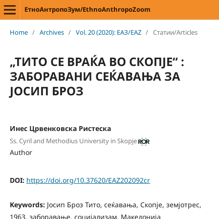
ЕтноАнтропоЗум/EthnoAnthropoZoom
Home
/
Archives
/
Vol. 20 (2020): ЕАЗ/EAZ
/
Статии/Articles
„ТИТО СЕ ВРАЌА ВО СКОПЈЕ“ :
ЗАБОРАВАНИ СЕЌАВАЊА ЗА
ЈОСИП БРОЗ
Инес Црвенковска Ристеска
Ss. Cyril and Methodius University in Skopje
Author
DOI:
https://doi.org/10.37620/EAZ202092cr
Keywords:
Јосип Броз Тито, сеќавања, Скопје, земјотрес,
1963, заборавање, социјализам, Македонија