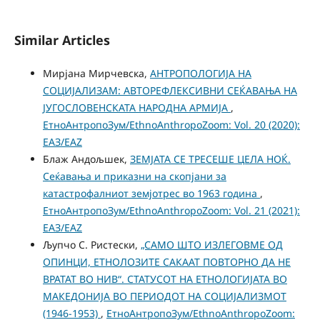
Similar Articles
Мирјана Мирчевска,
АНТРОПОЛОГИЈА НА
СОЦИЈАЛИЗАМ: АВТОРЕФЛЕКСИВНИ СЕЌАВАЊА НА
ЈУГОСЛОВЕНСКАТА НАРОДНА АРМИЈА
,
ЕтноАнтропоЗум/EthnoAnthropoZoom: Vol. 20 (2020):
ЕАЗ/EAZ
Блаж Андољшек,
ЗЕМЈАТА СЕ ТРЕСЕШЕ ЦЕЛА НОЌ.
Сеќавања и приказни на скопјани за
катастрофалниот земјотрес во 1963 година
,
ЕтноАнтропоЗум/EthnoAnthropoZoom: Vol. 21 (2021):
ЕАЗ/EAZ
Љупчо С. Ристески,
„САМО ШТО ИЗЛЕГОВМЕ ОД
ОПИНЦИ, ЕТНОЛОЗИТЕ САКААТ ПОВТОРНО ДА НЕ
ВРАТАТ ВО НИВ“. СТАТУСОТ НА ЕТНОЛОГИЈАТА ВО
МАКЕДОНИЈА ВО ПЕРИОДОТ НА СОЦИЈАЛИЗМОТ
(1946-1953)
,
ЕтноАнтропоЗум/EthnoAnthropoZoom: