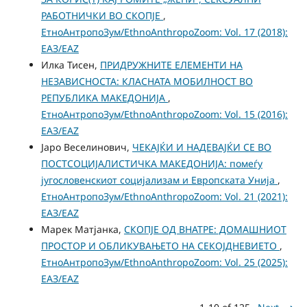
РАБОТНИЧКИ ВО СКОПЈЕ
,
ЕтноАнтропоЗум/EthnoAnthropoZoom: Vol. 17 (2018):
ЕАЗ/EAZ
Илка Тисен,
ПРИДРУЖНИТЕ ЕЛЕМЕНТИ НА
НЕЗАВИСНОСТА: КЛАСНАТА МОБИЛНОСТ ВО
РЕПУБЛИКА МАКЕДОНИЈА
,
ЕтноАнтропоЗум/EthnoAnthropoZoom: Vol. 15 (2016):
ЕАЗ/EAZ
Јаро Веселинович,
ЧЕКАЈЌИ И НАДЕВАЈЌИ СЕ ВО
ПОСТСОЦИЈАЛИСТИЧКА МАКЕДОНИЈА: помеѓу
југословенскиот социјализам и Европската Унија
,
ЕтноАнтропоЗум/EthnoAnthropoZoom: Vol. 21 (2021):
ЕАЗ/EAZ
Марек Матјанка,
СКОПЈЕ ОД ВНАТРЕ: ДОМАШНИОТ
ПРОСТОР И ОБЛИКУВАЊЕТО НА СЕКОЈДНЕВИЕТО
,
ЕтноАнтропоЗум/EthnoAnthropoZoom: Vol. 25 (2025):
ЕАЗ/EAZ