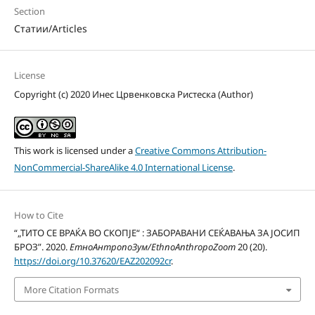
Section
Статии/Articles
License
Copyright (c) 2020 Инес Црвенковска Ристеска (Author)
This work is licensed under a
Creative Commons Attribution-
NonCommercial-ShareAlike 4.0 International License
.
How to Cite
“„ТИТО СЕ ВРАЌА ВО СКОПЈЕ“ : ЗАБОРАВАНИ СЕЌАВАЊА ЗА ЈОСИП
БРОЗ”. 2020.
ЕтноАнтропоЗум/EthnoAnthropoZoom
20 (20).
https://doi.org/10.37620/EAZ202092cr
.
More Citation Formats