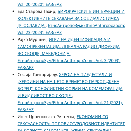
Vol. 20 (2020): ЕАЗ/EAZ
Еда Старова Тахир,
БИРОКРАТСКИТЕ ИНТЕРАКЦИИ И
КОЛЕКТИВНИТЕ СЕЌАВАЊА ЗА СОЦИЈАЛИСТИЧКА
ЈУГОСЛАВИЈА
,
ЕтноАнтропоЗум/EthnoAnthropoZoom:
Vol. 23 (2023): ЕАЗ/EAZ
Рајко Муршич,
ИГРИ НА ИДЕНТИФИКАЦИЈА И
САМОПРЕЗЕНТАЦИЈА: ЛОКАЛНА РАДИО ДИФУЗИЈА
ВО СКОПЈЕ, МАКЕДОНИЈА
,
ЕтноАнтропоЗум/EthnoAnthropoZoom: Vol. 3 (2003):
ЕАЗ/AEZ
Софија Григоријаду,
ХЕРОИ НА ПИЕДЕСТАЛИ И
„ХЕРОИНИ НА НАШЕТО ВРЕМЕ“ ВО ПАРКОТ „ЖЕНА
БОРЕЦ“. КОНФЛИКТНИ ФОРМИ НА КОМЕМОРАЦИЈА
И ВИДЛИВОСТ ВО СКОПЈЕ
,
ЕтноАнтропоЗум/EthnoAnthropoZoom: Vol. 21 (2021):
ЕАЗ/EAZ
Инес Црвенковска-Ристеска,
ЕКОНОМИИ СО
СЕКСУАЛНОСТА: ПОЛОВИОТ/РОДОВИОТ ИДЕНТИТЕТ
ЗА КОРИС(Т) КАЈ РОМИТЕ „ЖЕНИ“, СЕКСУАЛНИ