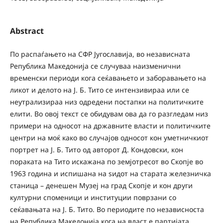
Abstract
По распаѓањето на СФР Југославија, во независната
Република Македонија се случуваа наизменични
временски периоди кога сеќавањето и заборавањето на
ликот и делото на Ј. Б. Тито се интензивираа или се
неутрализираа низ одредени постапки на политичките
елити. Во овој текст се обидувам ова да го разгледам низ
примери на односот на државните власти и политичките
центри на моќ како во случајов односот кон уметничкиот
портрет на Ј. Б. Тито од авторот Д. Кондовски, кон
пораката на Тито искажана по земјотресот во Скопје во
1963 година и испишана на ѕидот на старата железничка
станица – денешен Музеј на град Скопје и кон други
културни споменици и институции поврзани со
сеќавањата на Ј. Б. Тито. Во периодите по независноста
на Република Македонија кога на власт e партијата