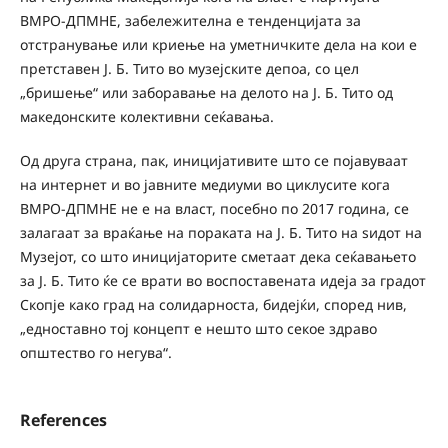
ВМРО-ДПМНЕ, забележителна е тенденцијата за
отстранување или криење на уметничките дела на кои е
претставен Ј. Б. Тито во музејските депоа, со цел
„бришење“ или заборавање на делото на Ј. Б. Тито од
македонските колективни сеќавања.
Од друга страна, пак, иницијативите што се појавуваат
на интернет и во јавните медиуми во циклусите кога
ВМРО-ДПМНЕ не е на власт, посебно по 2017 година, се
залагаат за враќање на пораката на Ј. Б. Тито на ѕидот на
Музејот, со што иницијаторите сметаат дека сеќавањето
за Ј. Б. Тито ќе се врати во воспоставената идеја за градот
Скопје како град на солидарноста, бидејќи, според нив,
„едноставно тој концепт е нешто што секое здраво
општество го негува“.
References