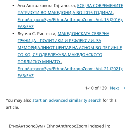
Ана Ашталковска Гаjтаноска,
ЕСЕЈ ЗА СОВРЕМЕНИТЕ
ПАТРИОТИ ВО МАКЕДОНИЈА ВО 2016 ГОДИНА!
,
ЕтноАнтропоЗум/EthnoAnthropoZoom: Vol. 15 (2016):
ЕАЗ/EAZ
Љупчо С. Ристески,
МAКЕДОНСКАТА СЕВЕРНА
ГРАНИЦА - ПОЛИТИКИ И РЕФЛЕКСИИ. ЗА
МЕМОРИЈАЛНИОТ ЦЕНТАР НА АСНОМ ВО ПЕЛИНЦЕ
СО КОЈ СЕ ОДБЕЛЕЖУВА МАКЕДОНСКОТО
ПОБЛИСКО МИНАТО
,
ЕтноАнтропоЗум/EthnoAnthropoZoom: Vol. 21 (2021):
ЕАЗ/EAZ
1-10 of 139
Next
You may also
start an advanced similarity search
for this
article.
ЕтноАнтропоЗум / EthnoAnthropoZoom indexed in: