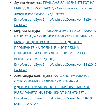
Љупчо Неделков,
ПРАШАЊЕ ЗА ИДЕНТИТЕТОТ НА
МАКЕДОНСКИОТ НАРОД - Симболичниот код за
личен и колективен идентитет -
,
ЕтноАнтропоЗум/EthnoAnthropoZoom: Vol. 9 (2011):
ЕАЗ/EAZ
Мирела Макурат,
ПРИКАЗНИ ЗА „ПРАВОСЛАВНАТА
НАЦИЈА“ И „МАКЕДОНСКАТА ВЕРА“ ВЕЛИГДЕН КАЈ
МАКЕДОНЦИТЕ ВО ПОРЕЧЕ ВО ОДНОС НА
ПРОМЕНИТЕ НА ПОЛИТИЧКИОТ РЕЖИМ,
ЕТНИЧКИТЕ И СОЦИЈАЛНИТЕ ПРОМЕНИ ВО
РЕПУБЛИКА МАКЕДОНИЈА
,
ЕтноАнтропоЗум/EthnoAnthropoZoom: Vol. 14 (2015):
ЕАЗ/EAZ
Александра Баландина,
АВТОБИОГРАФИЈА НА
ОСПОРУВАНИТЕ БАЛКАНСКИ ЕТНИЧКИ
ИДЕНТИТЕТИ: АНТРОПОЛОШКИ ПРИСТАП КОН
РАЗБИРАЊЕТО НА ЕТНИЧКИОТ ИДЕНТИТЕТ
,
ЕтноАнтропоЗум/EthnoAnthropoZoom: No. 18-19
(2019): ЕАЗ/EAZ