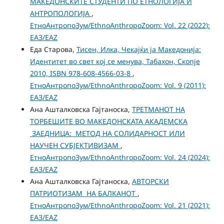
МАКЕДОНСКИТЕ СТУДЕНТИ ПО ЕТНОЛОГИЈА И
АНТРОПОЛОГИЈА
,
ЕтноАнтропоЗум/EthnoAnthropoZoom: Vol. 22 (2022):
ЕАЗ/EAZ
Еда Старова,
Тисен, Илка, Чекајќи ја Македонија:
Идентитет во свет кој се менува, Табахон, Скопје
2010, ISBN 978-608-4566-03-8
,
ЕтноАнтропоЗум/EthnoAnthropoZoom: Vol. 9 (2011):
ЕАЗ/EAZ
Ана Ашталковска Гајтаноска,
ТРЕТМАНОТ НА
ТОРБЕШИТЕ ВО МАКЕДОНСКАТА АКАДЕМСКА
ЗАЕДНИЦА: МЕТОД НА СОЛИДАРНОСТ ИЛИ
НАУЧЕН СУБЈЕКТИВИЗАМ
,
ЕтноАнтропоЗум/EthnoAnthropoZoom: Vol. 24 (2024):
ЕАЗ/EAZ
Ана Ашталковска Гајтаноска,
АВТОРСКИ
ПАТРИОТИЗАМ НА БАЛКАНОТ
,
ЕтноАнтропоЗум/EthnoAnthropoZoom: Vol. 21 (2021):
ЕАЗ/EAZ