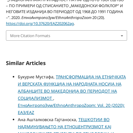
– ПО ПРИМЕРИ ОД СПИСАНИЕТО „МАКЕДОНСКИ ФОЛКЛОР“ И
НЕГОВИТЕ ИЗДАНИЈА ВО ПЕРИОДОТ ОД 1968 ДО 1991 ГОДИНА
–”. 2020.
ЕтноАнтропоЗум/EthnoAnthropoZoom
20 (20).
https://doi.org/10.37620/EAZ202062ag
.
More Citation Formats
Similar Articles
Букурие Мустафа,
ТРАНСФОРМАЦИЈА НА ЕТНИЧКАТА
И ВЕРСКАТА ФУНКЦИЈА НА НАРОДНАТА НОСИЈА НА
АЛБАНЦИТЕ ВО МАКЕДОНИЈА ВО ПЕРИОДОТ НА
СОЦИЈАЛИЗМОТ
,
ЕтноАнтропоЗум/EthnoAnthropoZoom: Vol. 20 (2020):
ЕАЗ/EAZ
Ана Ашталковска Гајтаноска,
ТЕШКОТИИ ВО
НАДМИНУВАЊЕТО НА ЕТНОЦЕНТРИЗМОТ КАЈ