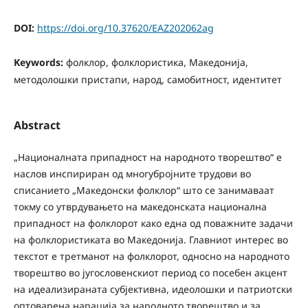
DOI:
https://doi.org/10.37620/EAZ202062ag
Keywords:
фолклор, фолклористика, Македонија,
методолошки пристапи, народ, самобитност, идентитет
Abstract
„Националната припадност на народното творештво“ е
наслов инспириран од многубројните трудови во
списанието „Македонски фолклор“ што се занимаваат
токму со утврдувањето на македонската национална
припадност на фолклорот како една од поважните задачи
на фолклористиката во Македонија. Главниот интерес во
текстот е третманот на фолклорот, односно на народното
творештво во југословенскиот период со посебен акцент
на идеализираната субјективна, идеолошки и патриотски
оптоварена нарација за народното творештво и за