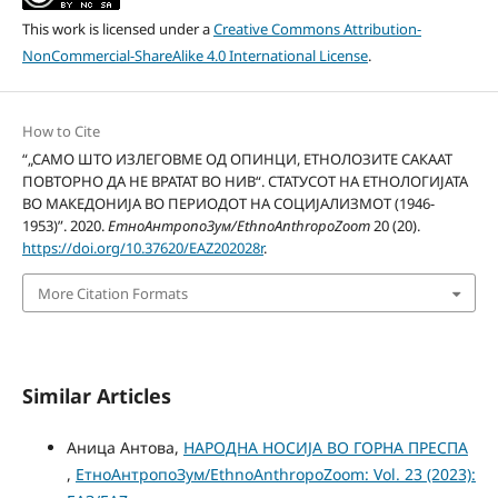
This work is licensed under a
Creative Commons Attribution-
NonCommercial-ShareAlike 4.0 International License
.
How to Cite
“„САМО ШТО ИЗЛЕГОВМЕ ОД ОПИНЦИ, ЕТНОЛОЗИТЕ САКААТ
ПОВТОРНО ДА НЕ ВРАТАТ ВО НИВ“. СТАТУСОТ НА ЕТНОЛОГИЈАТА
ВО МАКЕДОНИЈА ВО ПЕРИОДОТ НА СОЦИЈАЛИЗМОТ (1946-
1953)”. 2020.
ЕтноАнтропоЗум/EthnoAnthropoZoom
20 (20).
https://doi.org/10.37620/EAZ202028r
.
More Citation Formats
Similar Articles
Аница Антова,
НАРОДНА НОСИЈА ВО ГОРНА ПРЕСПА
,
ЕтноАнтропоЗум/EthnoAnthropoZoom: Vol. 23 (2023):