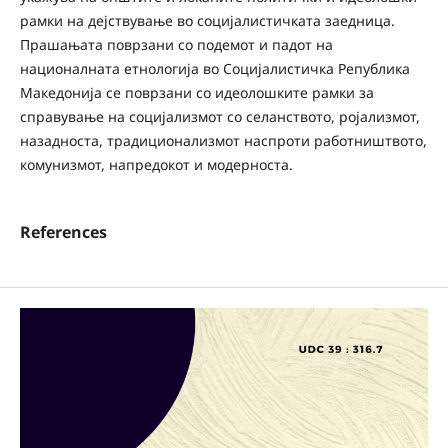
рамки на дејствување во социјалистичката заедница.
Прашањата поврзани со подемот и падот на
националната етнологија во Социјалистичка Република
Македонија се поврзани со идеолошките рамки за
справување на социјализмот со селанството, ројализмот,
назадноста, традиционализмот наспроти работништвото,
комунизмот, напредокот и модерноста.
References