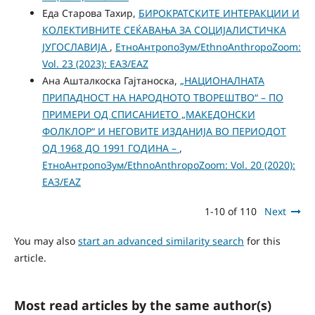
Еда Старова Тахир,
БИРОКРАТСКИТЕ ИНТЕРАКЦИИ И
КОЛЕКТИВНИТЕ СЕЌАВАЊА ЗА СОЦИЈАЛИСТИЧКА
ЈУГОСЛАВИЈА
,
ЕтноАнтропоЗум/EthnoAnthropoZoom:
Vol. 23 (2023): ЕАЗ/EAZ
Ана Ашталкоска Гајтаноска,
„НАЦИОНАЛНАТА
ПРИПАДНОСТ НА НАРОДНОТО ТВОРЕШТВО“ – ПО
ПРИМЕРИ ОД СПИСАНИЕТО „МАКЕДОНСКИ
ФОЛКЛОР“ И НЕГОВИТЕ ИЗДАНИЈА ВО ПЕРИОДОТ
ОД 1968 ДО 1991 ГОДИНА –
,
ЕтноАнтропоЗум/EthnoAnthropoZoom: Vol. 20 (2020):
ЕАЗ/EAZ
1-10 of 110
Next
You may also
start an advanced similarity search
for this
article.
Most read articles by the same author(s)