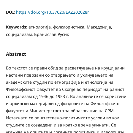
DOI:
https://doi.org/10.37620/EAZ202028r
Keywords:
етнологија, фолклористика, Македонија,
социјализам, Бранислав Русиќ
Abstract
Во текстот се прави обид за расветлување на круцијални
настани поврзани со отворањето и укинувањето на
академските студии по етнографија и етнологија на
Филозофскиот факултет во Скопје во периодот на раниот
социјализам од 1946 до 1953 г. Во анализите се користени
и архивски материјали од фондовите на Филозофскиот
факултет и Министерството за образование на СРМ.
Истакнати се општествено-политичките услови во кои
студиите се создадени и за кратко време укинати. Се
укажува на општите и локаните политички и идеолошки