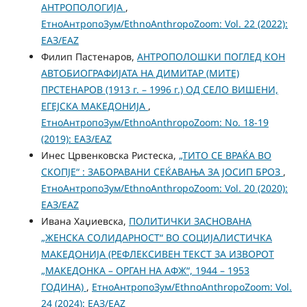
АНТРОПОЛОГИЈА
,
ЕтноАнтропоЗум/EthnoAnthropoZoom: Vol. 22 (2022):
ЕАЗ/EAZ
Филип Пастенаров,
АНТРОПОЛОШКИ ПОГЛЕД КОН
АВТОБИОГРАФИЈАТА НА ДИМИТАР (МИТЕ)
ПРСТЕНАРОВ (1913 г. – 1996 г.) ОД СЕЛО ВИШЕНИ,
ЕГЕЈСКА МАКЕДОНИЈА
,
ЕтноАнтропоЗум/EthnoAnthropoZoom: No. 18-19
(2019): ЕАЗ/EAZ
Инес Црвенковска Ристеска,
„ТИТО СЕ ВРАЌА ВО
СКОПЈЕ“ : ЗАБОРАВАНИ СЕЌАВАЊА ЗА ЈОСИП БРОЗ
,
ЕтноАнтропоЗум/EthnoAnthropoZoom: Vol. 20 (2020):
ЕАЗ/EAZ
Ивана Хаџиевска,
ПОЛИТИЧКИ ЗАСНОВАНА
„ЖЕНСКА СОЛИДАРНОСТ“ ВО СОЦИЈАЛИСТИЧКА
МАКЕДОНИЈА (РЕФЛЕКСИВЕН ТЕКСТ ЗА ИЗВОРОТ
„МАКЕДОНКА – ОРГАН НА АФЖ“, 1944 – 1953
ГОДИНА)
,
ЕтноАнтропоЗум/EthnoAnthropoZoom: Vol.
24 (2024): ЕАЗ/EAZ