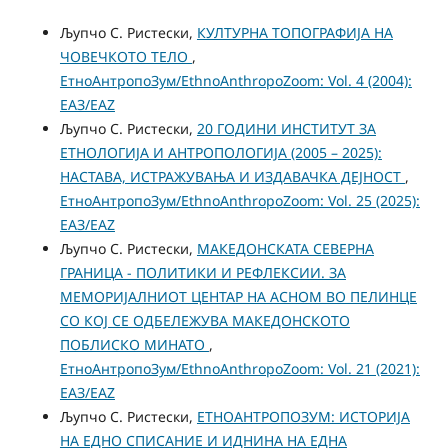
Љупчо С. Ристески,
КУЛТУРНА ТОПОГРАФИЈА НА
ЧОВЕЧКОТО ТЕЛО
,
ЕтноАнтропоЗум/EthnoAnthropoZoom: Vol. 4 (2004):
ЕАЗ/EAZ
Љупчо С. Ристески,
20 ГОДИНИ ИНСТИТУТ ЗА
ЕТНОЛОГИЈА И АНТРОПОЛОГИЈА (2005 – 2025):
НАСТАВA, ИСТРАЖУВАЊА И ИЗДАВАЧКА ДЕЈНОСТ
,
ЕтноАнтропоЗум/EthnoAnthropoZoom: Vol. 25 (2025):
ЕАЗ/EAZ
Љупчо С. Ристески,
МAКЕДОНСКАТА СЕВЕРНА
ГРАНИЦА - ПОЛИТИКИ И РЕФЛЕКСИИ. ЗА
МЕМОРИЈАЛНИОТ ЦЕНТАР НА АСНОМ ВО ПЕЛИНЦЕ
СО КОЈ СЕ ОДБЕЛЕЖУВА МАКЕДОНСКОТО
ПОБЛИСКО МИНАТО
,
ЕтноАнтропоЗум/EthnoAnthropoZoom: Vol. 21 (2021):
ЕАЗ/EAZ
Љупчо С. Ристески,
ЕТНОАНТРОПОЗУМ: ИСТОРИЈА
НА ЕДНО СПИСАНИЕ И ИДНИНА НА ЕДНА