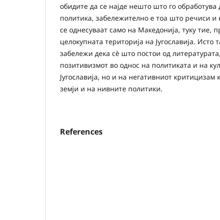
обидите да се најде нешто што го обработува 
политика, забележително е тоа што речиси и 
се однесуваат само на Македонија, туку тие, п
целокупната територија на Југославија. Исто т
забележи дека сè што постои од литературата,
позитивизмот во однос на политиката и на ку
Југославија, но и на негативниот критицизам
земји и на нивните политики.
References