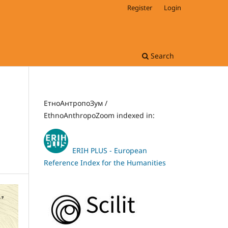
Register
Login
Search
ЕтноАнтропоЗум /
EthnoAnthropoZoom indexed in:
ERIH PLUS - European
Reference Index for the Humanities