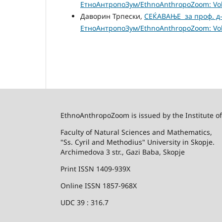
ЕтноАнтропоЗум/EthnoAnthropoZoom: Vol.
Даворин Трпески,
СЕЌАВАЊЕ за проф. д-
ЕтноАнтропоЗум/EthnoAnthropoZoom: Vol.
EthnoAnthropoZoom is issued by the Institute o
Faculty of Natural Sciences and Mathematics,
"Ss. Cyril and Methodius" University in Skopje.
Archimedova 3 str., Gazi Baba, Skopje
Print ISSN 1409-939X
Online ISSN 1857-968X
UDC 39 : 316.7