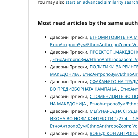
You may also
start an advanced similarity searc
Most read articles by the same auth
Даворин Трпески,
ЕТНОМИТОВИТЕ НА М
ЕтноАнтропоЗум/EthnoAnthropoZoom: Vol.
Даворин Трпески,
ПРОЕКТОТ „МАКЕДОНС
,
ЕтноАнтропоЗум/EthnoAnthropoZoom: Vol
Даворин Трпески,
ПОЛИТИКИ ЗА РЕИНТ
МАКЕДОНИЈА
,
ЕтноАнтропоЗум/EthnoAnth
Даворин Трпески,
СФАЌАЊЕТО НА ТРАДИ
ВО ПРЕДИЗБОРНАТА КАМПАЊА
,
ЕтноАнт
Даворин Трпески,
СПОМЕНИЦИТЕ ВО ПО
НА МАКЕДОНИЈА
,
ЕтноАнтропоЗум/EthnoA
Даворин Трпески,
МЕЃУНАРОДНА СТУДЕН
ИКОНА ВО НОВИ КОНТЕКСТИ “ (27.4. - 1.5.
ЕтноАнтропоЗум/EthnoAnthropoZoom: Vol.
Даворин Трпески,
ВОВЕД: КОН АНТРОП