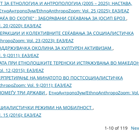
 ЗА ЕТНОЛОГИЈА И АНТРОПОЛОГИЈА (2005 – 2025): НАСТАВA,
ЕтноАнтропоЗум/EthnoAnthropoZoom: Vol. 25 (2025): ЕАЗ/EAZ
РАЌА ВО СКОПЈЕ“ : ЗАБОРАВАНИ СЕЌАВАЊА ЗА ЈОСИП БРОЗ
,
 20 (2020): ЕАЗ/EAZ
ТЕРАКЦИИ И КОЛЕКТИВНИТЕ СЕЌАВАЊА ЗА СОЦИЈАЛИСТИЧКА
ropoZoom: Vol. 23 (2023): ЕАЗ/EAZ
ОДДРЖУВАЧКА ОКОЛИНА ЗА КУЛТУРЕН АКТИВИЗАМ
,
 9 (2011): ЕАЗ/EAZ
РАТА ПРИ ЕТНОЛОШКИТЕ ТЕРЕНСКИ ИСТРАЖУВАЊА ВО МАКЕДОН
. 12 (2015): ЕАЗ/EAZ
ЕРПРЕТИРАЊЕ НА МИНАТОТО ВО ПОСТСОЦИЈАЛИСТИЧКА
ropoZoom: Vol. 9 (2011): ЕАЗ/EAZ
 ПОМЕЃУ ТРИ ДРЖАВИ
,
ЕтноАнтропоЗум/EthnoAnthropoZoom: Vol.
ЦИЈАЛИСТИЧКИ РЕЖИМИ НА МОБИЛНОСТ
,
 15 (2016): ЕАЗ/EAZ
1-10 of 119
Nex