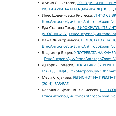
Љупчо С. Ристески,
20 ГОДИНИ ИНСТИТУТ
ИСТРАЖУВАЊА И ИЗДАВАЧКА ДЕЈНОСТ
,
Инес Црвенковска Ристеска,
„ТИТО СЕ В
ЕтноАнтропоЗум/EthnoAnthropoZoom: Vol.
Еда Старова Тахир,
БИРОКРАТСКИТЕ ИН
ЈУГОСЛАВИЈА
,
ЕтноАнтропоЗум/EthnoAnth
Вања Димитриевски,
НЕДОСТАТОК НА П
ЕтноАнтропоЗум/EthnoAnthropoZoom: Vol.
Владимир Боцев,
УПОТРЕБАТА НА КАМЕ
,
ЕтноАнтропоЗум/EthnoAnthropoZoom: Vol
Даворин Трпески,
ПОЛИТИКИ ЗА РЕИНТ
МАКЕДОНИЈА
,
ЕтноАнтропоЗум/EthnoAnth
Мери Стојанова,
РЕГИОНОТ НА ПРЕСПА
(2014): ЕАЗ/EAZ
Каролина Бјелинин-Ленчовска,
ПОСТСО
ЕтноАнтропоЗум/EthnoAnthropoZoom: Vol.