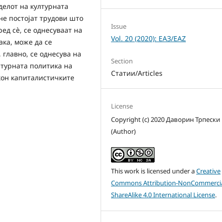
делот на културната
не постојат трудови што
Issue
ред сè, се однесуваат на
Vol. 20 (2020): ЕАЗ/EAZ
ака, може да се
 главно, се однесува на
Section
лтурната политика на
Статии/Articles
 кон капиталистичките
License
Copyright (c) 2020 Даворин Трпески
(Author)
This work is licensed under a
Creative
Commons Attribution-NonCommercia
ShareAlike 4.0 International License
.