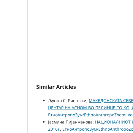
Similar Articles
Љупчо С. Ристески,
МAКЕДОНСКАТА СЕВЕ
ЦЕНТАР НА АСНОМ ВО ПЕЛИНЦЕ СО КО
ЕтноАнтропоЗум/EthnoAnthropoZoom: Vol.
Јасмина Пијанманова,
НАЦИОНАЛНИОТ И
2016)
,
ЕтноАнтропоЗум/EthnoAnthropoZoom