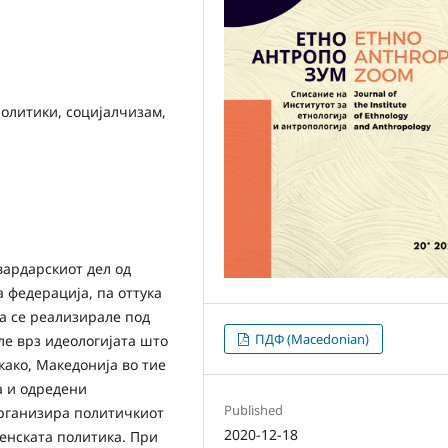
политики, социјалчизам,
вардарскиот дел од
а федерација, па оттука
а се реализирале под
ПДФ (Macedonian)
ле врз идеологијата што
екако, Македонија во тие
а и одредени
Published
организира политичкиот
2020-12-18
венската политика. При