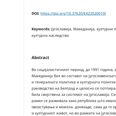
DOI:
https://doi.org/10.37620/EAZ2020010t
Keywords:
Југославија, Македонија, културни 
културно наследство
Abstract
Во социјалистичкиот период, до 1991 година, 
Македонија бил во составот на југословенскат
и генералната политика и културната политик
раководство на Белград и целосно се потпира
била својствена за системот на Југославија. С
рамки се развивала како република што имал
овластувања и можела, донекаде, сама да го 
и културниот живот, но во рамките на југосло