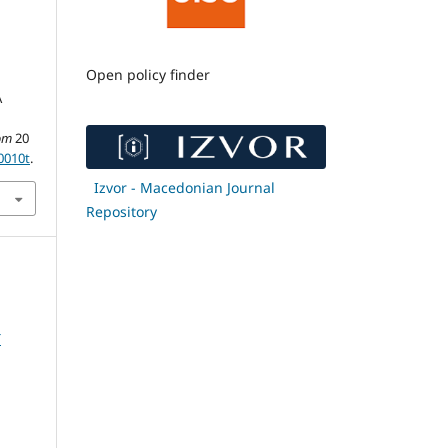
Open policy finder
А
om
20
0010t
.
Izvor - Macedonian Journal
Repository
Т