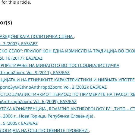
h
for this article.
or(s)
АКЕДОНСКАТА ПОЛИТИЧКА СЦЕНА
,
 3 (2003): ЕАЗ/AEZ
КО СЕЛО“: ПРИЛОГ КОН ЕДНА ИЗМИСЛЕНА ТРАДИЦИЈА ВО СКО
. 16 (2017): ЕАЗ/EAZ
ЕРПРЕТИРАЊЕ НА МИНАТОТО ВО ПОСТСОЦИЈАЛИСТИЧКА
ropoZoom: Vol. 9 (2011): ЕАЗ/EAZ
ЦИЈАТА И НА ЕТНИЧКИТЕ КАРАКТЕРИСТИКИ И НИВНАТА УПОТРЕ
ропоЗум/EthnoAnthropoZoom: Vol. 2 (2002): ЕАЗ/EAZ
СТСОЦИЈАЛИСТИЧКИОТ ПЕРИОД: ПО ПРИМЕРИТЕ НА ГРАДОТ ХЕ
nthropoZoom: Vol. 6 (2009): ЕАЗ/EAZ
ТСКА КОНФЕРЕНЦИЈА „ROAMING ANTHROPOLOGY IV“ „ТИТО – СТ
 2006 г., Нова Горица, Република Словенија)
,
 5 (2005): ЕАЗ/EAZ
ОЛОГИЈАТА НА ОПШТЕСТВЕНИТЕ ПРОМЕНИ
,