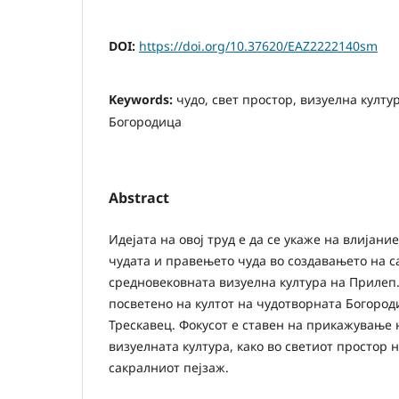
DOI:
https://doi.org/10.37620/EAZ2222140sm
Keywords:
чудо, свет простор, визуелна култу
Богородица
Abstract
Идејата на овој труд е да се укаже на влијан
чудата и правењето чуда во создавањето на с
средновековната визуелна култура на Прилеп
посветено на култот на чудотворната Богород
Трескавец. Фокусот е ставен на прикажување 
визуелната култура, како во светиот простор н
сакралниот пејзаж.