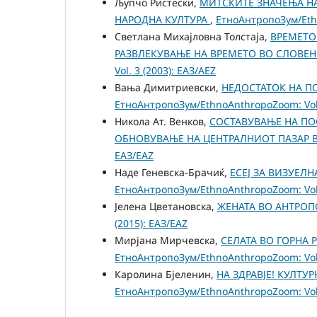
Љупчо Ристески,
МИТСКИТЕ ЗНАЧЕЊА Н
НАРОДНА КУЛТУРА
,
ЕтноАнтропоЗум/Ethn
Светлана Михајловна Толстаја,
ВРЕМЕТО
РАЗВЛЕКУВАЊЕ НА ВРЕМЕТО ВО СЛОВЕН
Vol. 3 (2003): ЕАЗ/AEZ
Вања Димитриевски,
НЕДОСТАТОК НА П
ЕтноАнтропоЗум/EthnoAnthropoZoom: Vol.
Никола Ат. Венков,
СОСТАВУВАЊЕ НА ПО
ОБНОВУВАЊЕ НА ЦЕНТРАЛНИОТ ПАЗАР 
ЕАЗ/EAZ
Наде Геневска-Брачиќ,
ЕСЕЈ ЗА ВИЗУЕЛ
ЕтноАнтропоЗум/EthnoAnthropoZoom: Vol.
Јелена Цветановска,
ЖЕНАТА ВО АНТР
(2015): ЕАЗ/EAZ
Мирјана Мирчевска,
СЕЛАТА ВО ГОРНА
ЕтноАнтропоЗум/EthnoAnthropoZoom: Vol.
Каролина Бјеленин,
НА ЗДРАВЈЕ! КУЛТУ
ЕтноАнтропоЗум/EthnoAnthropoZoom: Vol.