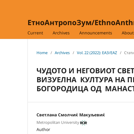
ЕтноАнтропоЗум/EthnoAnt
Current
Archives
Announcements
Abou
Home
/
Archives
/
Vol. 22 (2022): ЕАЗ/EAZ
/
Стати
ЧУДОТО И НЕГОВИОТ СВЕ
ВИЗУЕЛНА КУЛТУРА НА П
БОГОРОДИЦА ОД МАНАСТ
Светлана Смолчиќ Макуљевиќ
Metropolitan University
Author