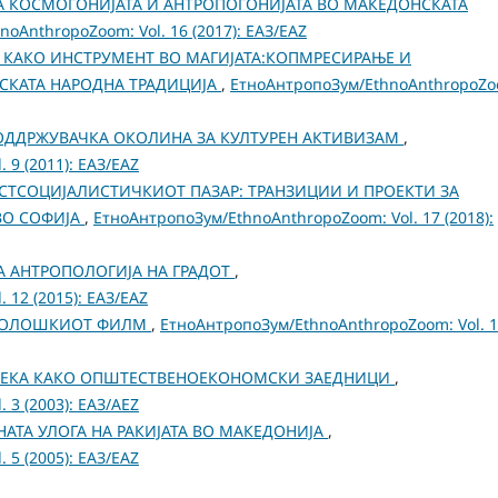
А КОСМОГОНИЈАТА И АНТРОПОГОНИЈАТА ВО МАКЕДОНСКАТА
oAnthropoZoom: Vol. 16 (2017): ЕАЗ/EAZ
 КАКО ИНСТРУМЕНТ ВО МАГИЈАТА:КОПМРЕСИРАЊЕ И
СКАТА НАРОДНА ТРАДИЦИЈА
,
ЕтноАнтропоЗум/EthnoAnthropoZo
ОДДРЖУВАЧКА ОКОЛИНА ЗА КУЛТУРЕН АКТИВИЗАМ
,
 9 (2011): ЕАЗ/EAZ
СТСОЦИЈАЛИСТИЧКИОТ ПАЗАР: ТРАНЗИЦИИ И ПРОЕКТИ ЗА
ВО СОФИЈА
,
ЕтноАнтропоЗум/EthnoAnthropoZoom: Vol. 17 (2018):
НА АНТРОПОЛОГИЈА НА ГРАДОТ
,
 12 (2015): ЕАЗ/EAZ
ОПОЛОШКИОТ ФИЛМ
,
ЕтноАнтропоЗум/EthnoAnthropoZoom: Vol. 
 РЕКА КАКО ОПШТЕСТВЕНОЕКОНОМСКИ ЗАЕДНИЦИ
,
 3 (2003): ЕАЗ/AEZ
РНАТА УЛОГА НА РАКИЈАТА ВО МАКЕДОНИЈА
,
 5 (2005): ЕАЗ/EAZ