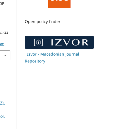
ОР
Open policy finder
om
22
0sm
.
Izvor - Macedonian Journal
Repository
7):
ol.