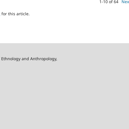
1-10 of 64
Nex
h
for this article.
f Ethnology and Anthropology,