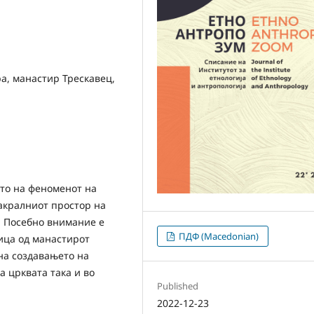
ра, манастир Трескавец,
ието на феноменот на
акралниот простор на
. Посебно внимание е
ПДФ (Macedonian)
ица од манастирот
на создавањето на
а црквата така и во
Published
2022-12-23