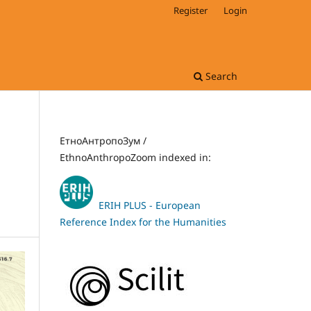
Register
Login
Search
ЕтноАнтропоЗум /
EthnoAnthropoZoom indexed in:
ERIH PLUS - European
Reference Index for the Humanities