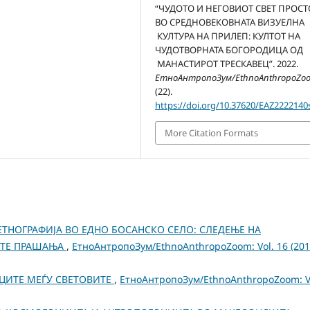
“ЧУДОТО И НЕГОВИОТ СВЕТ ПРОСТ
ВО СРЕДНОВЕКОВНАТА ВИЗУЕЛНА
КУЛТУРА НА ПРИЛЕП: КУЛТОТ НА
ЧУДОТВОРНАТА БОГОРОДИЦА ОД
МАНАСТИРОТ ТРЕСКАВЕЦ”. 2022.
ЕтноАнтропоЗум/EthnoAnthropoZo
(22).
https://doi.org/10.37620/EAZ222214
More Citation Formats
ТНОГРАФИЈА ВО ЕДНО БОСАНСКО СЕЛО: СЛЕДЕЊЕ НА
ТЕ ПРАШАЊА
,
ЕтноАнтропоЗум/EthnoAnthropoZoom: Vol. 16 (201
ЦИТЕ МЕЃУ СВЕТОВИТЕ
,
ЕтноАнтропоЗум/EthnoAnthropoZoom: V