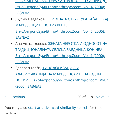
СОВРЕМЕНАТА КУЛТУРА : АНТРОПОЛОШКИ ПРИОД
,
ЕтноАнтропоЗум/EthnoAnthropoZoom: Vol. 4 (2004):
ЕАЗ/EAZ
Љупчо Неделков,
ОБРЕДНАТА СТРУКТУРА РАЃАЊЕ КАЈ
МАКЕДОНЦИТЕ ВО ТИКВЕШ
,
ЕтноАнтропоЗум/EthnoAnthropoZoom: Vol. 5 (2005):
ЕАЗ/EAZ
Ана Ашталковска,
ЖЕНАТА НЕРОТКА И ОДНОСОТ НА
ТРАДИЦИОНАЛНАТА СЕЛСКА ЗАЕДНИЦА КОН НЕА
,
ЕтноАнтропоЗум/EthnoAnthropoZoom: Vol. 1 (2000):
ЕАЗ/EAZ
Здравев Ѓорѓи,
ТИПОЛОГИЗАЦИЈА И
КЛАСИФИКАЦИЈА НА МАКЕДОНСКИТЕ НАРОДНИ
НОСИИ
,
ЕтноАнтропоЗум/EthnoAnthropoZoom: Vol. 1
(2000): ЕАЗ/EAZ
Previous
11-20 of 118
Next
You may also
start an advanced similarity search
for this
article.