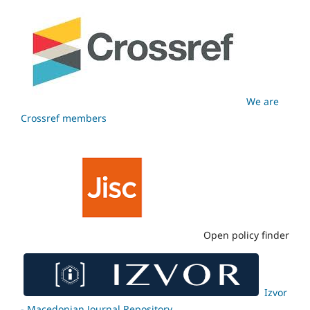
We are
Crossref members
Open policy finder
Izvor
- Macedonian Journal Repository