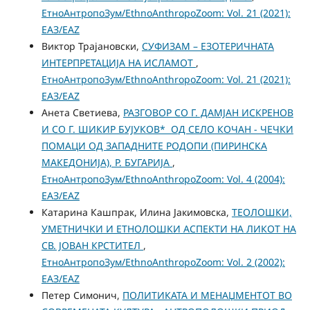
ЕтноАнтропоЗум/EthnoAnthropoZoom: Vol. 21 (2021):
ЕАЗ/EAZ
Виктор Трајановски,
СУФИЗАМ – ЕЗОТЕРИЧНАТА
ИНТЕРПРЕТАЦИЈА НА ИСЛАМОТ
,
ЕтноАнтропоЗум/EthnoAnthropoZoom: Vol. 21 (2021):
ЕАЗ/EAZ
Анета Светиева,
РАЗГОВОР СО Г. ДАМЈАН ИСКРЕНОВ
И СО Г. ШИКИР БУЈУКОВ* ОД СЕЛО КОЧАН - ЧЕЧКИ
ПОМАЦИ ОД ЗАПАДНИТЕ РОДОПИ (ПИРИНСКА
МАКЕДОНИЈА), Р. БУГАРИЈА
,
ЕтноАнтропоЗум/EthnoAnthropoZoom: Vol. 4 (2004):
ЕАЗ/EAZ
Катарина Кашпрак, Илина Јакимовска,
ТЕОЛОШКИ,
УМЕТНИЧКИ И ЕТНОЛОШКИ АСПЕКТИ НА ЛИКОТ НА
СВ. ЈОВАН КРСТИТЕЛ
,
ЕтноАнтропоЗум/EthnoAnthropoZoom: Vol. 2 (2002):
ЕАЗ/EAZ
Петер Симонич,
ПОЛИТИКАТА И МЕНАЏМЕНТОТ ВО