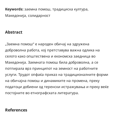
Keywords:
заемна помош, традициска култура,
Македонија, солидарност
Abstract
„Заемна помош“ е народен обичај на здружена
доброволна работа, кој претставува важна одлика на
селото како општествена и економска заедница во
Македонија. Заемната помош била доброволна, а се
потпирала врз принципот на земност на работните
услуги. Трудот опфаќа приказ на традиционалните форми
на обичајна помош и динамиките на промена, преку
податоци добиени од теренски истражувања и преку веќе
постојните во етнографската литература.
References