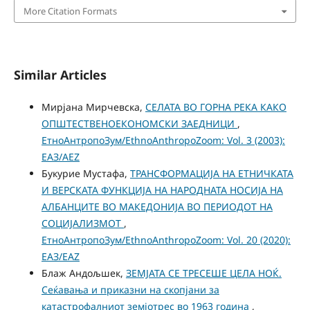
More Citation Formats
Similar Articles
Мирјана Мирчевска,
СЕЛАТА ВО ГОРНА РЕКА КАКО
ОПШТЕСТВЕНОЕКОНОМСКИ ЗАЕДНИЦИ
,
ЕтноАнтропоЗум/EthnoAnthropoZoom: Vol. 3 (2003):
ЕАЗ/AEZ
Букурие Мустафа,
ТРАНСФОРМАЦИЈА НА ЕТНИЧКАТА
И ВЕРСКАТА ФУНКЦИЈА НА НАРОДНАТА НОСИЈА НА
АЛБАНЦИТЕ ВО МАКЕДОНИЈА ВО ПЕРИОДОТ НА
СОЦИЈАЛИЗМОТ
,
ЕтноАнтропоЗум/EthnoAnthropoZoom: Vol. 20 (2020):
ЕАЗ/EAZ
Блаж Андољшек,
ЗЕМЈАТА СЕ ТРЕСЕШЕ ЦЕЛА НОЌ.
Сеќавања и приказни на скопјани за
катастрофалниот земјотрес во 1963 година
,