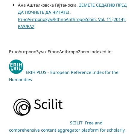
Ана Ашталковска Гајтаноска,
ЗЕМЕТЕ СЕДАТИВ ПРЕД
ДА ПОЧНЕТЕ ДА ЧИТАТЕ!
,
ЕтноАнтропоЗум/EthnoAnthropoZoom: Vol. 11 (2014):
ЕАЗ/EAZ
ЕтноАнтропоЗум / EthnoAnthropoZoom indexed in:
ERIH PLUS - European Reference Index for the
Humanities
SCILIT Free and
comprehensive content aggregator platform for scholarly