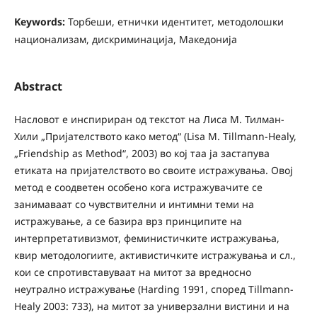
Keywords:
Торбеши, етнички идентитет, методолошки
национализам, дискриминација, Македонија
Abstract
Насловот е инспириран од текстот на Лиса М. Тилман-
Хили „Пријателството како метод“ (Lisa M. Tillmann-Healy,
„Friendship as Method“, 2003) во кој таа ја застапува
етиката на пријателството во своите истражувања. Овој
метод е соодветен особено кога истражувачите се
занимаваат со чувствителни и интимни теми на
истражување, а се базира врз принципите на
интерпретативизмот, феминистичките истражувања,
квир методологиите, активистичките истражувања и сл.,
кои се спротивставуваат на митот за вредносно
неутрално истражување (Harding 1991, според Tillmann-
Healy 2003: 733), на митот за универзални вистини и на