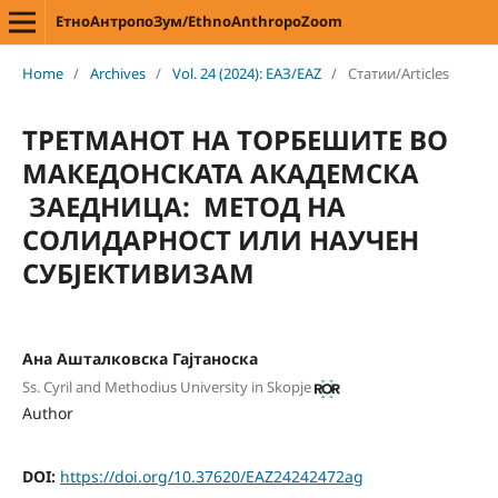
ЕтноАнтропоЗум/EthnoAnthropoZoom
Home
/
Archives
/
Vol. 24 (2024): ЕАЗ/EAZ
/
Статии/Articles
ТРЕТМАНОТ НА ТОРБЕШИТЕ ВО
МАКЕДОНСКАТА АКАДЕМСКА
ЗАЕДНИЦА: МЕТОД НА
СОЛИДАРНОСТ ИЛИ НАУЧЕН
СУБЈЕКТИВИЗАМ
Ана Ашталковска Гајтаноска
Ss. Cyril and Methodius University in Skopje
Author
DOI:
https://doi.org/10.37620/EAZ24242472ag