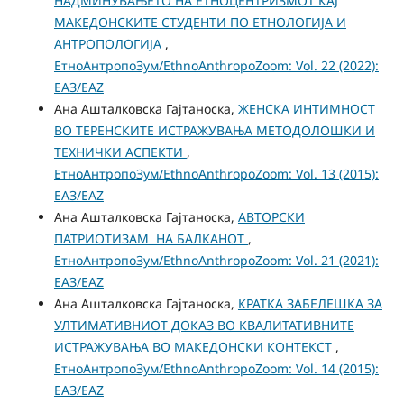
НАДМИНУВАЊЕТО НА ЕТНОЦЕНТРИЗМОТ КАЈ
МАКЕДОНСКИТЕ СТУДЕНТИ ПО ЕТНОЛОГИЈА И
АНТРОПОЛОГИЈА
,
ЕтноАнтропоЗум/EthnoAnthropoZoom: Vol. 22 (2022):
ЕАЗ/EAZ
Ана Ашталковска Гајтаноска,
ЖЕНСКА ИНТИМНОСТ
ВО ТЕРЕНСКИТЕ ИСТРАЖУВАЊА МЕТОДОЛОШКИ И
ТЕХНИЧКИ АСПЕКТИ
,
ЕтноАнтропоЗум/EthnoAnthropoZoom: Vol. 13 (2015):
ЕАЗ/EAZ
Ана Ашталковска Гајтаноска,
АВТОРСКИ
ПАТРИОТИЗАМ НА БАЛКАНОТ
,
ЕтноАнтропоЗум/EthnoAnthropoZoom: Vol. 21 (2021):
ЕАЗ/EAZ
Ана Ашталковска Гајтаноска,
КРАТКА ЗАБЕЛЕШКА ЗА
УЛТИМАТИВНИОТ ДОКАЗ ВО КВАЛИТАТИВНИТЕ
ИСТРАЖУВАЊА ВО МАКЕДОНСКИ КОНТЕКСТ
,
ЕтноАнтропоЗум/EthnoAnthropoZoom: Vol. 14 (2015):
ЕАЗ/EAZ