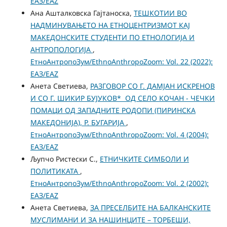
ЕАЗ/EAZ
Ана Ашталковска Гајтаноска,
ТЕШКОТИИ ВО
НАДМИНУВАЊЕТО НА ЕТНОЦЕНТРИЗМОТ КАЈ
МАКЕДОНСКИТЕ СТУДЕНТИ ПО ЕТНОЛОГИЈА И
АНТРОПОЛОГИЈА
,
ЕтноАнтропоЗум/EthnoAnthropoZoom: Vol. 22 (2022):
ЕАЗ/EAZ
Анета Светиева,
РАЗГОВОР СО Г. ДАМЈАН ИСКРЕНОВ
И СО Г. ШИКИР БУЈУКОВ* ОД СЕЛО КОЧАН - ЧЕЧКИ
ПОМАЦИ ОД ЗАПАДНИТЕ РОДОПИ (ПИРИНСКА
МАКЕДОНИЈА), Р. БУГАРИЈА
,
ЕтноАнтропоЗум/EthnoAnthropoZoom: Vol. 4 (2004):
ЕАЗ/EAZ
Љупчо Ристески С.,
ЕТНИЧКИТЕ СИМБОЛИ И
ПОЛИТИКАТА
,
ЕтноАнтропоЗум/EthnoAnthropoZoom: Vol. 2 (2002):
ЕАЗ/EAZ
Анета Светиева,
ЗА ПРЕСЕЛБИТЕ НА БАЛКАНСКИТЕ
МУСЛИМАНИ И ЗА НАШИНЦИТЕ – ТОРБЕШИ,