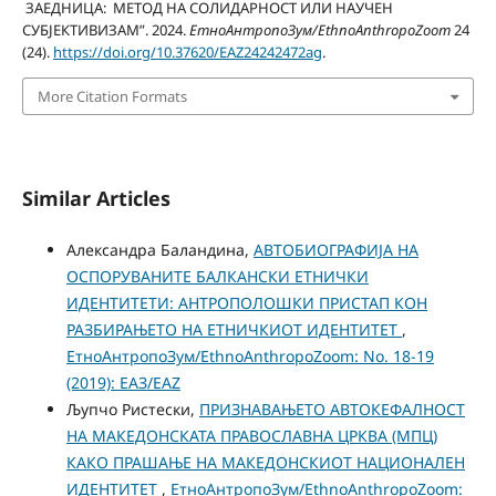
ЗАЕДНИЦА: МЕТОД НА СОЛИДАРНОСТ ИЛИ НАУЧЕН
СУБЈЕКТИВИЗАМ”. 2024.
ЕтноАнтропоЗум/EthnoAnthropoZoom
24
(24).
https://doi.org/10.37620/EAZ24242472ag
.
More Citation Formats
Similar Articles
Александра Баландина,
АВТОБИОГРАФИЈА НА
ОСПОРУВАНИТЕ БАЛКАНСКИ ЕТНИЧКИ
ИДЕНТИТЕТИ: АНТРОПОЛОШКИ ПРИСТАП КОН
РАЗБИРАЊЕТО НА ЕТНИЧКИОТ ИДЕНТИТЕТ
,
ЕтноАнтропоЗум/EthnoAnthropoZoom: No. 18-19
(2019): ЕАЗ/EAZ
Љупчо Ристески,
ПРИЗНАВАЊЕТО АВТОКЕФАЛНОСТ
НА МАКЕДОНСКАТА ПРАВОСЛАВНА ЦРКВА (МПЦ)
КАКО ПРАШАЊЕ НА МАКЕДОНСКИОТ НАЦИОНАЛЕН
ИДЕНТИТЕТ
,
ЕтноАнтропоЗум/EthnoAnthropoZoom: