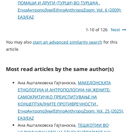
ПОМАЦИ И ДРУГИ (ТУРЦИ) ВО ТУРЦИЈА
,
ЕтноАнтропоЗум/EthnoAnthropoZoom: Vol. 6 (2009):
ЕАЗ/EAZ
1-10 of 126
Next
You may also
start an advanced similarity search
for this
article.
Most read articles by the same author(s)
Ана Ашталковска Гајтаноска,
МАКЕДОНСКАТА
ЕТНОЛОГИЈА И АНТРОПОЛОГИЈА НА ЖЕНИТЕ:
САМОКРИТИЧКО ПРЕИСПИТУВАЊЕ НА
КОНЦЕПТУАЛНИТЕ ПРОТИВРЕЧНОСТИ
,
ЕтноАнтропоЗум/EthnoAnthropoZoom: Vol. 25 (2025):
ЕАЗ/EAZ
Ана Ашталковска Гајтаноска,
ТЕШКОТИИ ВО