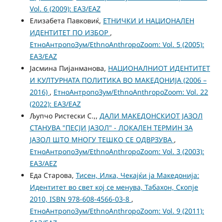
Vol. 6 (2009): ЕАЗ/EAZ
Елизабета Павковиќ,
ЕТНИЧКИ И НАЦИОНАЛЕН
ИДЕНТИТЕТ ПО ИЗБОР
,
ЕтноАнтропоЗум/EthnoAnthropoZoom: Vol. 5 (2005):
ЕАЗ/EAZ
Јасмина Пијанманова,
НАЦИОНАЛНИОТ ИДЕНТИТЕТ
И КУЛТУРНАТА ПОЛИТИКА ВО МАКЕДОНИЈА (2006 –
2016)
,
ЕтноАнтропоЗум/EthnoAnthropoZoom: Vol. 22
(2022): ЕАЗ/EAZ
Љупчо Ристески С.,,
ДАЛИ МАКЕДОНСКИОТ ЈАЗОЛ
СТАНУВА "ПЕСЈИ ЈАЗОЛ" - ЛОКАЛЕН ТЕРМИН ЗА
ЈАЗОЛ ШТО МНОГУ ТЕШКО СЕ ОДВРЗУВА
,
ЕтноАнтропоЗум/EthnoAnthropoZoom: Vol. 3 (2003):
ЕАЗ/AEZ
Еда Старова,
Тисен, Илка, Чекајќи ја Македонија:
Идентитет во свет кој се менува, Табахон, Скопје
2010, ISBN 978-608-4566-03-8
,
ЕтноАнтропоЗум/EthnoAnthropoZoom: Vol. 9 (2011):