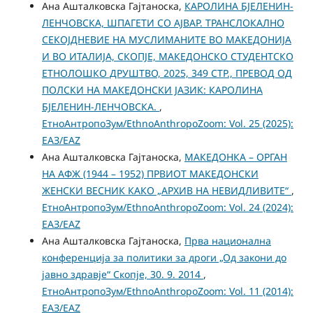
Ана Ашталковска Гајтаноска,
КАРОЛИНА БЈЕЛЕНИН-
ЛЕНЧОВСКА, ШПАГЕТИ СО АЈВАР. ТРАНСЛОКАЛНО
СЕКОЈДНЕВИЕ НА МУСЛИМАНИТЕ ВО МАКЕДОНИЈА
И ВО ИТАЛИЈА, СКОПЈЕ, МАКЕДОНСКО СТУДЕНТСКО
ЕТНОЛОШКО ДРУШТВО, 2025, 349 СТР., ПРЕВОД ОД
ПОЛСКИ НА МАКЕДОНСКИ ЈАЗИК: КАРОЛИНА
БЈЕЛЕНИН-ЛЕНЧОВСКА.
,
ЕтноАнтропоЗум/EthnoAnthropoZoom: Vol. 25 (2025):
ЕАЗ/EAZ
Ана Ашталковска Гајтаноска,
МАКЕДОНКА – ОРГАН
НА АФЖ (1944 – 1952) ПРВИОТ МАКЕДОНСКИ
ЖЕНСКИ ВЕСНИК КАКО „АРХИВ НА НЕВИДЛИВИТЕ“
,
ЕтноАнтропоЗум/EthnoAnthropoZoom: Vol. 24 (2024):
ЕАЗ/EAZ
Ана Ашталковска Гајтаноска,
Прва национална
конференција за политики за дроги „Од закони до
јавно здравје“ Скопје, 30. 9. 2014
,
ЕтноАнтропоЗум/EthnoAnthropoZoom: Vol. 11 (2014):
ЕАЗ/EAZ