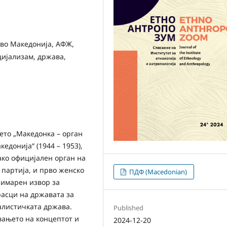
во Македонија, АФЖ,
цијализам, држава,
ето „Македонка – орган
донија“ (1944 – 1953),
ако официјален орган на
партија, и прво женско
ПДФ (Macedonian)
римарен извор за
асци на државата за
алистичката држава.
Published
вањето на концептот и
2024-12-20