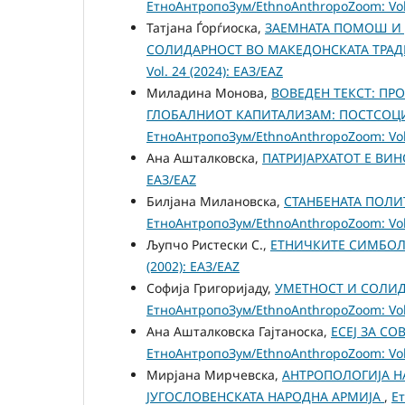
ЕтноАнтропоЗум/EthnoAnthropoZoom: Vol.
Татјана Ѓорѓиоска,
ЗАЕМНАТА ПОМОШ И 
СОЛИДАРНОСТ ВО МАКЕДОНСКАТА ТРАД
Vol. 24 (2024): ЕАЗ/EAZ
Миладина Монова,
ВОВЕДЕН ТЕКСТ: П
ГЛОБАЛНИОТ КАПИТАЛИЗАМ: ПОСТСОЦИ
ЕтноАнтропоЗум/EthnoAnthropoZoom: Vol.
Ана Ашталковска,
ПАТРИЈАРХАТОТ Е ВИН
ЕАЗ/EAZ
Билјана Милановска,
СТАНБЕНАТА ПОЛ
ЕтноАнтропоЗум/EthnoAnthropoZoom: Vol.
Љупчо Ристески С.,
ЕТНИЧКИТЕ СИМБОЛ
(2002): ЕАЗ/EAZ
Софија Григоријаду,
УМЕТНОСТ И СОЛИД
ЕтноАнтропоЗум/EthnoAnthropoZoom: Vol.
Ана Ашталковска Гаjтаноска,
ЕСЕЈ ЗА С
ЕтноАнтропоЗум/EthnoAnthropoZoom: Vol.
Мирјана Мирчевска,
АНТРОПОЛОГИЈА Н
ЈУГОСЛОВЕНСКАТА НАРОДНА АРМИЈА
,
Ет