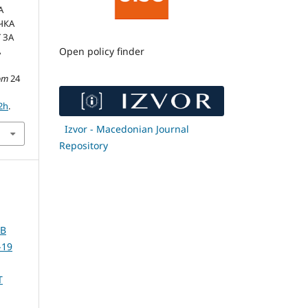
А
ЧКА
 ЗА
А
Open policy finder
om
24
2h
.
Izvor - Macedonian Journal
Repository
ОВ
-19
Т