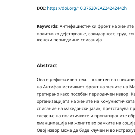
DOI:
https://doi.org/10.37620/EAZ24242442h
Keywords:
Антифашистички фронт на жените 
политичко дејствување, солидарност, труд, со
женски периодични списанија
Abstract
Ова е рефлексивен текст посветен на списани
на Антифашистичкиот фронт на жените на Маке
третирано како посебен периодичен извор. К
организацијата на жените на Комунистичката 
списание на македонски јазик, претставува п
следење на политичките и пропагираните обр
еманципација на жените во рамките на социј
Овој извор може да биде клучен и во истражу