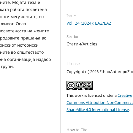
ните. Мојата теза е
ската работа посветена
Issue
носи меѓу жените, во
Vol. 24 (2024): ЕАЗ/EAZ
 живот. Оваа
посветеноста на жените
Section
 родовите прашања во
Статии/Articles
донскиот историски
ените во општеството
ена организација надвор
License
 групи.
Copyright (c) 2026 EthnoAnthropoZ
This work is licensed under a
Creative
Commons Attribution-NonCommercia
ShareAlike 4.0 International License
.
How to Cite