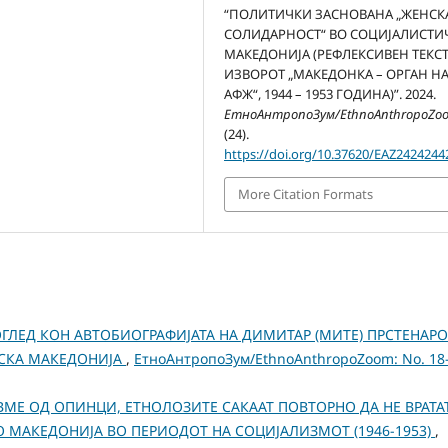
“ПОЛИТИЧКИ ЗАСНОВАНА „ЖЕНСК
СОЛИДАРНОСТ“ ВО СОЦИЈАЛИСТИ
МАКЕДОНИЈА (РЕФЛЕКСИВЕН ТЕКСТ
ИЗВОРОТ „МАКЕДОНКА – ОРГАН Н
АФЖ“, 1944 – 1953 ГОДИНА)”. 2024.
ЕтноАнтропоЗум/EthnoAnthropoZo
(24).
https://doi.org/10.37620/EAZ2424244
More Citation Formats
ЛЕД КОН АВТОБИОГРАФИЈАТА НА ДИМИТАР (МИТЕ) ПРСТЕНАР
ГЕЈСКА МАКЕДОНИЈА
,
ЕтноАнтропоЗум/EthnoAnthropoZoom: No. 18
МЕ ОД ОПИНЦИ, ЕТНОЛОЗИТЕ САКААТ ПОВТОРНО ДА НЕ ВРАТА
ВО МАКЕДОНИЈА ВО ПЕРИОДОТ НА СОЦИЈАЛИЗМОТ (1946-1953)
,