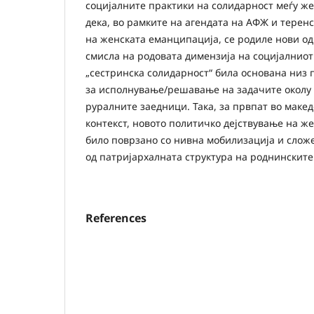
социјалните практики на солидарност меѓу же
дека, во рамките на агендата на АФЖ и терен
на женската еманципација, се родиле нови од
смисла на родовата димензија на социјалниот
„сестринска солидарност“ била основана низ 
за исполнување/решавање на задачите околу
руралните заедници. Така, за првпат во маке
контекст, новото политичко дејствување на ж
било поврзано со нивна мобилизација и слож
од патријархалната структура на роднинските
References