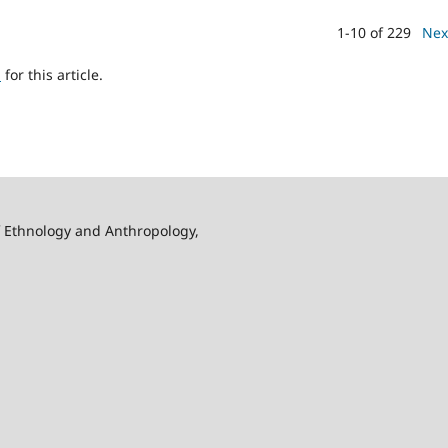
1-10 of 229
Nex
h
for this article.
f Ethnology and Anthropology,