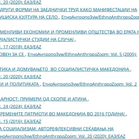
 20 (2020): ЕАЗ/EAZ
ДРУГИ ФОРМИ НА ЗАЕДНИЧКИ ТРУД КАКО МАНИФЕСТАЦИИ НА
ИЦИСКА КУЛТУРА НА СЕЛО
,
ЕтноАнтропоЗум/EthnoAnthropoZoo
РОМЕНЛИВИ ЕКОНОМИИ И ПРОМЕНЛИВИ ОПШТЕСТВА ВО ЕРАТА 
ЈАЛИСТИЧКИ СТУДИИ НА СЛУЧАЈ
,
 17 (2018): ЕАЗ/EAZ
ОВЕН ЗА СE
,
ЕтноАнтропоЗум/EthnoAnthropoZoom: Vol. 5 (2005):
ИТИКА И ДОМУВАЊЕТО ВО СОЦИЈАЛИСТИЧКА МАКЕДОНИЈА
,
 20 (2020): ЕАЗ/EAZ
И И ПОЛИТИКАТА
,
ЕтноАнтропоЗум/EthnoAnthropoZoom: Vol. 2
АРНОСТ: ПРИМЕРИ ОД СКОПЈЕ И АТИНА
,
 24 (2024): ЕАЗ/EAZ
ОВРЕМЕНИТЕ ПАТРИОТИ ВО МАКЕДОНИЈА ВО 2016 ГОДИНА!
,
 15 (2016): ЕАЗ/EAZ
А СОЦИЈАЛИЗАМ: АВТОРЕФЛЕКСИВНИ СЕЌАВАЊА НА
ноАнтропоЗум/EthnoAnthropoZoom: Vol. 20 (2020): ЕАЗ/EAZ