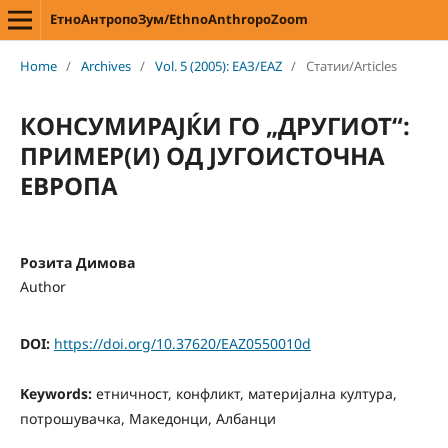
ЕтноАнтропоЗум/EthnoAnthropoZoom
Home
/
Archives
/
Vol. 5 (2005): ЕАЗ/EAZ
/
Статии/Articles
КОНСУМИРАЈЌИ ГО „ДРУГИОТ“:
ПРИМЕР(И) ОД ЈУГОИСТОЧНА
ЕВРОПА
Розита Димова
Author
DOI:
https://doi.org/10.37620/EAZ0550010d
Keywords:
етничност, конфликт, материјална култура,
потрошувачка, Македонци, Албанци