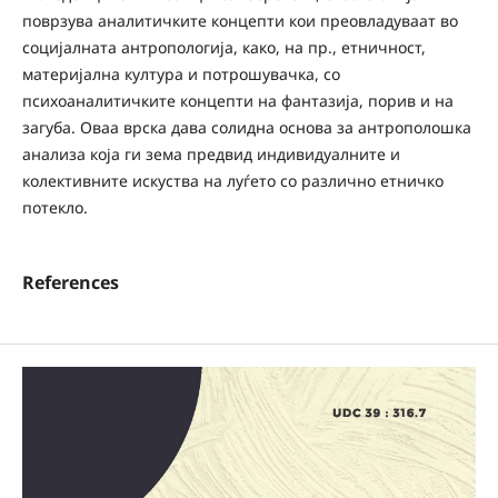
поврзува аналитичките концепти кои преовладуваат во
социјалната антропологија, како, на пр., eтничност,
материјална култура и потрошувачка, со
психоаналитичките концепти на фантазија, порив и на
загуба. Оваа врска дава солидна основа за антрополошка
анализа која ги зема предвид индивидуалните и
колективните искуства на луѓето со различно етничко
потекло.
References