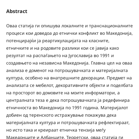
Abstract
Оваа статија ги опишува локалните и транснационалните
процеси кои доведоа до етнички конфликт во Македонија,
потенцирајќи ја реартикулацијата на класните,
етничките и на родовите разлики кои се јавија како
резултат на распаѓањето на Југославија во 1991 и
создавњето на независна Македонија. Главна цел на оваа
анализа е доменот на потрошувачката и материјалната
култура, особено на внатрешните декорации. Предмет на
анализата се мебелот, декоративните објекти и поделбата
на просторот во домовите на моите информатори, а
централната теза е дека потрошувачката ја редефинира
етничноста во Македонија по 1991 година. Материјалот
добиен од теренското истражување покажува дека
материјалната култура и потрошувачката рефлектираат,
но исто така и креираат етничка тензија меѓу
Македонците и Албанците. Теоретски, оваа статија ги