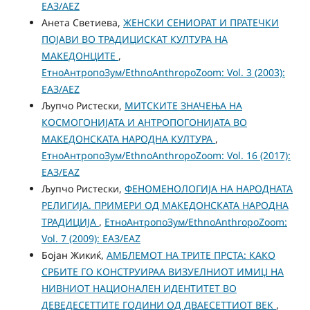
ЕАЗ/AEZ
Анета Светиева,
ЖЕНСКИ СЕНИОРАТ И ПРАТЕЧКИ
ПОЈАВИ ВО ТРАДИЦИСКАТ КУЛТУРА НА
МАКЕДОНЦИТЕ
,
ЕтноАнтропоЗум/EthnoAnthropoZoom: Vol. 3 (2003):
ЕАЗ/AEZ
Љупчо Ристески,
МИТСКИТЕ ЗНАЧЕЊА НА
КОСМОГОНИЈАТА И АНТРОПОГОНИЈАТА ВО
МАКЕДОНСКАТА НАРОДНА КУЛТУРА
,
ЕтноАнтропоЗум/EthnoAnthropoZoom: Vol. 16 (2017):
ЕАЗ/EAZ
Љупчо Ристески,
ФЕНОМЕНОЛОГИЈА НА НАРОДНАТА
РЕЛИГИЈА. ПРИМЕРИ ОД МАКЕДОНСКАТА НАРОДНА
ТРАДИЦИЈА
,
ЕтноАнтропоЗум/EthnoAnthropoZoom:
Vol. 7 (2009): ЕАЗ/EAZ
Бојан Жикиќ,
АМБЛЕМОТ НА ТРИТЕ ПРСТА: КАКО
СРБИТЕ ГО КОНСТРУИРАА ВИЗУЕЛНИОТ ИМИЏ НА
НИВНИОТ НАЦИОНАЛЕН ИДЕНТИТЕТ ВО
ДЕВЕДЕСЕТТИТЕ ГОДИНИ ОД ДВАЕСЕТТИОТ ВЕК
,