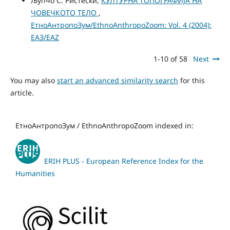
Љупчо С. Ристески,
КУЛТУРНА ТОПОГРАФИЈА НА
ЧОВЕЧКОТО ТЕЛО
,
ЕтноАнтропоЗум/EthnoAnthropoZoom: Vol. 4 (2004):
ЕАЗ/EAZ
1-10 of 58
Next
You may also
start an advanced similarity search
for this
article.
ЕтноАнтропоЗум / EthnoAnthropoZoom indexed in:
ERIH PLUS - European Reference Index for the
Humanities