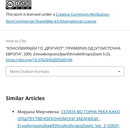
This work is licensed under a
Creative Commons Attribution-
NonCommercial-ShareAlike 4.0 International License
.
How to Cite
“КОНСУМИРАЈЌИ ГО „ДРУГИОТ“: ПРИМЕР(И) ОД ЈУГОИСТОЧНА
ЕВРОПА”. 2005.
ЕтноАнтропоЗум/EthnoAnthropoZoom
5 (5).
https://doi.org/10.37620/EAZ0550010d
.
More Citation Formats
Similar Articles
Мирјана Мирчевска,
СЕЛАТА ВО ГОРНА РЕКА КАКО
ОПШТЕСТВЕНОЕКОНОМСКИ ЗАЕДНИЦИ
,
ЕтноАнтропоЗум/EthnoAnthropoZoom: Vol. 3 (2003):