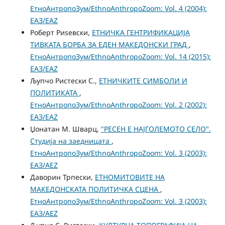
ЕтноАнтропоЗум/EthnoAnthropoZoom: Vol. 4 (2004):
ЕАЗ/EAZ
Роберт Риѕевски,
ЕТНИЧКА ГЕНТРИФИКАЦИЈА
ТИВКАТА БОРБА ЗА ЕДЕН МАКЕДОНСКИ ГРАД
,
ЕтноАнтропоЗум/EthnoAnthropoZoom: Vol. 14 (2015):
ЕАЗ/EAZ
Љупчо Ристески С.,
ЕТНИЧКИТЕ СИМБОЛИ И
ПОЛИТИКАТА
,
ЕтноАнтропоЗум/EthnoAnthropoZoom: Vol. 2 (2002):
ЕАЗ/EAZ
Џонатан М. Шварц,
"РЕСЕН Е НАЈГОЛЕМОТО СЕЛО".
Студија на заедницата
,
ЕтноАнтропоЗум/EthnoAnthropoZoom: Vol. 3 (2003):
ЕАЗ/AEZ
Даворин Трпески,
ЕТНОМИТОВИТЕ НА
МАКЕДОНСКАТА ПОЛИТИЧКА СЦЕНА
,
ЕтноАнтропоЗум/EthnoAnthropoZoom: Vol. 3 (2003):
ЕАЗ/AEZ