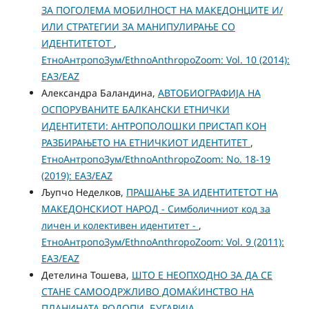
ЗА ПОГОЛЕМА МОБИЛНОСТ НА МАКЕДОНЦИТЕ И/
ИЛИ СТРАТЕГИИ ЗА МАНИПУЛИРАЊЕ СО
ИДЕНТИТЕТОТ
,
ЕтноАнтропоЗум/EthnoAnthropoZoom: Vol. 10 (2014):
ЕАЗ/EAZ
Александра Баландина,
АВТОБИОГРАФИЈА НА
ОСПОРУВАНИТЕ БАЛКАНСКИ ЕТНИЧКИ
ИДЕНТИТЕТИ: АНТРОПОЛОШКИ ПРИСТАП КОН
РАЗБИРАЊЕТО НА ЕТНИЧКИОТ ИДЕНТИТЕТ
,
ЕтноАнтропоЗум/EthnoAnthropoZoom: No. 18-19
(2019): ЕАЗ/EAZ
Љупчо Неделков,
ПРАШАЊЕ ЗА ИДЕНТИТЕТОТ НА
МАКЕДОНСКИОТ НАРОД - Симболичниот код за
личен и колективен идентитет -
,
ЕтноАнтропоЗум/EthnoAnthropoZoom: Vol. 9 (2011):
ЕАЗ/EAZ
Детелина Тошева,
ШТО Е НЕОПХОДНО ЗА ДА СЕ
СТАНЕ САМООДРЖЛИВО ДОМАЌИНСТВО НА
ПЛАНИНАТА РОДОПИ, БУГАРИЈА
,