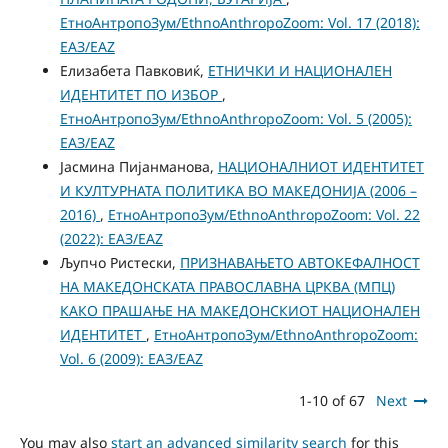
ЕтноАнтропоЗум/EthnoAnthropoZoom: Vol. 17 (2018):
ЕАЗ/EAZ
Елизабета Павковиќ,
ЕТНИЧКИ И НАЦИОНАЛЕН
ИДЕНТИТЕТ ПО ИЗБОР
,
ЕтноАнтропоЗум/EthnoAnthropoZoom: Vol. 5 (2005):
ЕАЗ/EAZ
Јасмина Пијанманова,
НАЦИОНАЛНИОТ ИДЕНТИТЕТ
И КУЛТУРНАТА ПОЛИТИКА ВО МАКЕДОНИЈА (2006 –
2016)
,
ЕтноАнтропоЗум/EthnoAnthropoZoom: Vol. 22
(2022): ЕАЗ/EAZ
Љупчо Ристески,
ПРИЗНАВАЊЕТО АВТОКЕФАЛНОСТ
НА МАКЕДОНСКАТА ПРАВОСЛАВНА ЦРКВА (МПЦ)
КАКО ПРАШАЊЕ НА МАКЕДОНСКИОТ НАЦИОНАЛЕН
ИДЕНТИТЕТ
,
ЕтноАнтропоЗум/EthnoAnthropoZoom:
Vol. 6 (2009): ЕАЗ/EAZ
1-10 of 67
Next
You may also
start an advanced similarity search
for this