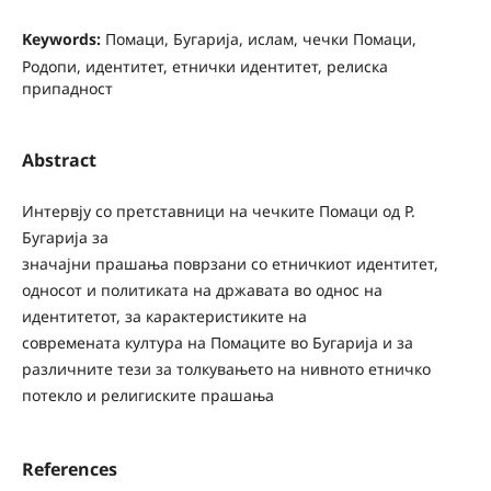
Keywords:
Помаци, Бугарија, ислам, чечки Помаци,
Родопи, идентитет, етнички идентитет, релиска
припадност
Abstract
Интервју со претставници на чечките Помаци од Р.
Бугарија за
значајни прашања поврзани со етничкиот идентитет,
односот и политиката на државата во однос на
идентитетот, за карактеристиките на
современата култура на Помаците во Бугарија и за
различните тези за толкувањето на нивното етничко
потекло и религиските прашања
References