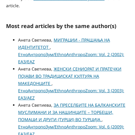
article.
Most read articles by the same author(s)
Анета Светиева,
МИГРАЦИИ - ПРАШАЊА НА
ИДЕНТИТЕТОТ
,
ЕтноАнтропоЗум/EthnoAnthropoZoom: Vol. 2 (2002):
ЕАЗ/EAZ
Анета Светиева,
ЖЕНСКИ СЕНИОРАТ И ПРАТЕЧКИ
ПОЈАВИ ВО ТРАДИЦИСКАТ КУЛТУРА НА
МАКЕДОНЦИТЕ
,
ЕтноАнтропоЗум/EthnoAnthropoZoom: Vol. 3 (2003):
ЕАЗ/AEZ
Анета Светиева,
ЗА ПРЕСЕЛБИТЕ НА БАЛКАНСКИТЕ
МУСЛИМАНИ И ЗА НАШИНЦИТЕ – ТОРБЕШИ,
ПОМАЦИ И ДРУГИ (ТУРЦИ) ВО ТУРЦИЈА
,
ЕтноАнтропоЗум/EthnoAnthropoZoom: Vol. 6 (2009):
ЕАЗ/EAZ