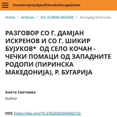
ЕтноАнтропоЗум/EthnoAnthropoZoom
Home
/
Archives
/
Vol. 4 (2004): ЕАЗ/EAZ
/
Интервју/Interview
РАЗГОВОР СО Г. ДАМЈАН
ИСКРЕНОВ И СО Г. ШИКИР
БУЈУКОВ* ОД СЕЛО КОЧАН -
ЧЕЧКИ ПОМАЦИ ОД ЗАПАДНИТЕ
РОДОПИ (ПИРИНСКА
МАКЕДОНИЈА), Р. БУГАРИЈА
Анета Светиева
Author
DOI:
https://doi.org/10.37620/EAZ0440212s