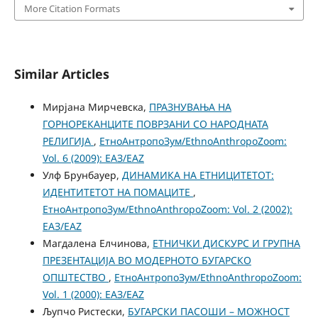
More Citation Formats
Similar Articles
Мирјана Мирчевска,
ПРАЗНУВАЊА НА
ГОРНОРЕКАНЦИТЕ ПОВРЗАНИ СО НАРОДНАТА
РЕЛИГИЈА
,
ЕтноАнтропоЗум/EthnoAnthropoZoom:
Vol. 6 (2009): ЕАЗ/EAZ
Улф Брунбауер,
ДИНАМИКА НА ЕТНИЦИТЕТОТ:
ИДЕНТИТЕТОТ НА ПОМАЦИТЕ
,
ЕтноАнтропоЗум/EthnoAnthropoZoom: Vol. 2 (2002):
ЕАЗ/EAZ
Магдалена Елчинова,
ЕТНИЧКИ ДИСКУРС И ГРУПНА
ПРЕЗЕНТАЦИЈА ВО МОДЕРНОТО БУГАРСКО
ОПШТЕСТВО
,
ЕтноАнтропоЗум/EthnoAnthropoZoom:
Vol. 1 (2000): ЕАЗ/EAZ
Љупчо Ристески,
БУГАРСКИ ПАСОШИ – МОЖНОСТ