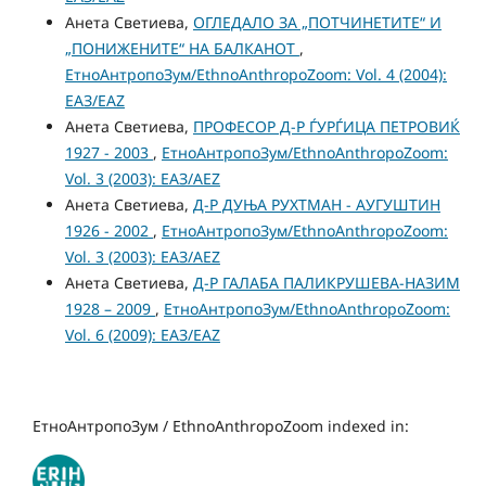
Анета Светиева,
ОГЛЕДАЛО ЗА „ПОТЧИНЕТИТЕ“ И
„ПОНИЖЕНИТЕ“ НА БАЛКАНОТ
,
ЕтноАнтропоЗум/EthnoAnthropoZoom: Vol. 4 (2004):
ЕАЗ/EAZ
Анета Светиева,
ПРОФЕСОР Д-Р ЃУРЃИЦА ПЕТРОВИЌ
1927 - 2003
,
ЕтноАнтропоЗум/EthnoAnthropoZoom:
Vol. 3 (2003): ЕАЗ/AEZ
Анета Светиева,
Д-Р ДУЊА РУХТМАН - АУГУШТИН
1926 - 2002
,
ЕтноАнтропоЗум/EthnoAnthropoZoom:
Vol. 3 (2003): ЕАЗ/AEZ
Анета Светиева,
Д-Р ГАЛАБА ПАЛИКРУШЕВА-НАЗИМ
1928 – 2009
,
ЕтноАнтропоЗум/EthnoAnthropoZoom:
Vol. 6 (2009): ЕАЗ/EAZ
ЕтноАнтропоЗум / EthnoAnthropoZoom indexed in: