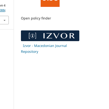
om
4
088r
.
Open policy finder
Izvor - Macedonian Journal
Repository
,