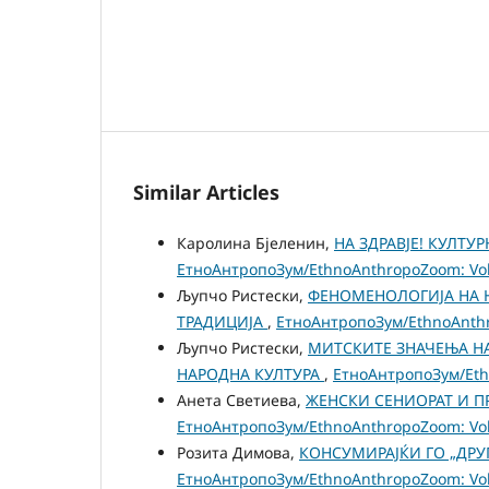
Similar Articles
Каролина Бјеленин,
НА ЗДРАВЈЕ! КУЛТУ
ЕтноАнтропоЗум/EthnoAnthropoZoom: Vol.
Љупчо Ристески,
ФЕНОМЕНОЛОГИЈА НА 
ТРАДИЦИЈА
,
ЕтноАнтропоЗум/EthnoAnthro
Љупчо Ристески,
МИТСКИТЕ ЗНАЧЕЊА Н
НАРОДНА КУЛТУРА
,
ЕтноАнтропоЗум/Ethn
Анета Светиева,
ЖЕНСКИ СЕНИОРАТ И П
ЕтноАнтропоЗум/EthnoAnthropoZoom: Vol.
Розита Димова,
КОНСУМИРАЈЌИ ГО „ДРУ
ЕтноАнтропоЗум/EthnoAnthropoZoom: Vol.