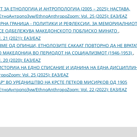
 ЗА ЕТНОЛОГИЈА И АНТРОПОЛОГИЈА (2005 – 2025): НАСТАВA,
ЕтноАнтропоЗум/EthnoAnthropoZoom: Vol. 25 (2025): ЕАЗ/EAZ
РНА ГРАНИЦА - ПОЛИТИКИ И РЕФЛЕКСИИ. ЗА МЕМОРИЈАЛНИО
Ј СЕ ОДБЕЛЕЖУВА МАКЕДОНСКОТО ПОБЛИСКО МИНАТО
,
 21 (2021): ЕАЗ/EAZ
МЕ ОД ОПИНЦИ, ЕТНОЛОЗИТЕ САКААТ ПОВТОРНО ДА НЕ ВРАТА
ВО МАКЕДОНИЈА ВО ПЕРИОДОТ НА СОЦИЈАЛИЗМОТ (1946-1953)
,
 20 (2020): ЕАЗ/EAZ
ИСТОРИЈА НА ЕДНО СПИСАНИЕ И ИДНИНА НА ЕДНА ДИСЦИПЛИ
poZoom: Vol. 25 (2025): ЕАЗ/EAZ
Р“ ВО УРЕДНИШТВО НА КРСТЕ ПЕТКОВ МИСИРКОВ ОД 1905
ЕтноАнтропоЗум/EthnoAnthropoZoom: Vol. 22 (2022): ЕАЗ/EAZ