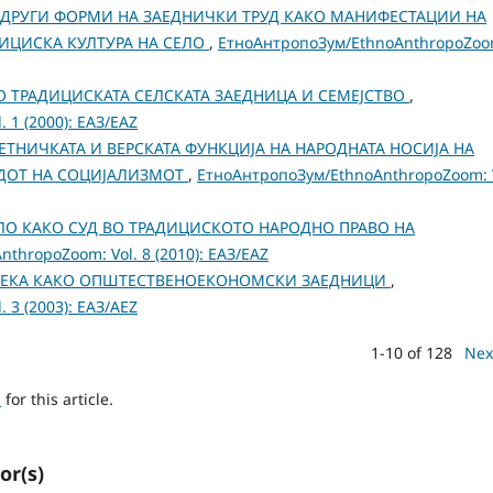
ДРУГИ ФОРМИ НА ЗАЕДНИЧКИ ТРУД КАКО МАНИФЕСТАЦИИ НА
ИЦИСКА КУЛТУРА НА СЕЛО
,
ЕтноАнтропоЗум/EthnoAnthropoZoo
ВО ТРАДИЦИСКАТА СЕЛСКАТА ЗАЕДНИЦА И СЕМЕЈСТВО
,
 1 (2000): ЕАЗ/EAZ
ЕТНИЧКАТА И ВЕРСКАТА ФУНКЦИЈА НА НАРОДНАТА НОСИЈА НА
ОДОТ НА СОЦИЈАЛИЗМОТ
,
ЕтноАнтропоЗум/EthnoAnthropoZoom: V
ЛО КАКО СУД ВО ТРАДИЦИСКОТО НАРОДНО ПРАВО НА
thropoZoom: Vol. 8 (2010): ЕАЗ/EAZ
 РЕКА КАКО ОПШТЕСТВЕНОЕКОНОМСКИ ЗАЕДНИЦИ
,
 3 (2003): ЕАЗ/AEZ
1-10 of 128
Nex
h
for this article.
or(s)