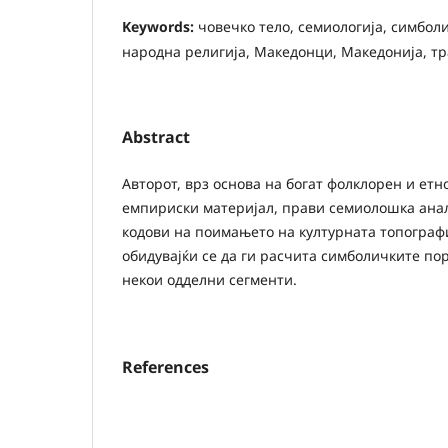
Keywords:
човечко тело, семиологија, симбол
народна религија, Македонци, Македонија, тр
Abstract
Авторот, врз основа на богат фолклорен и етн
емпириски материјал, прави семиолошка ана
кодови на поимањето на културната топографи
обидувајќи се да ги расчита симболичките по
некои одделни сегменти.
References