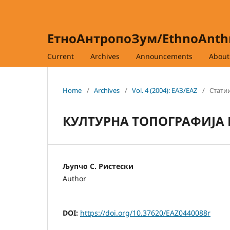
ЕтноАнтропоЗум/EthnoAnt
Current
Archives
Announcements
Abou
Home
/
Archives
/
Vol. 4 (2004): ЕАЗ/EAZ
/
Статии
КУЛТУРНА ТОПОГРАФИЈА 
Љупчо С. Ристески
Author
DOI:
https://doi.org/10.37620/EAZ0440088r