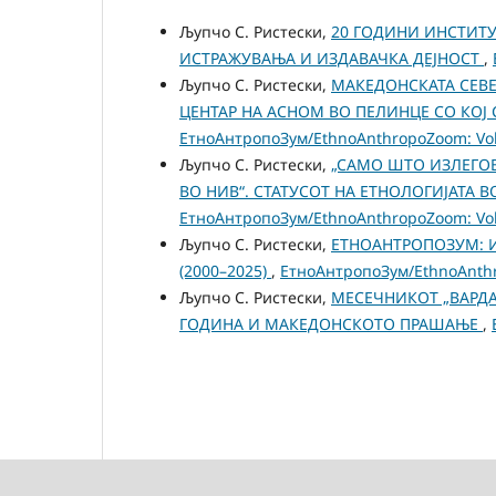
Љупчо С. Ристески,
20 ГОДИНИ ИНСТИТУТ
ИСТРАЖУВАЊА И ИЗДАВАЧКА ДЕЈНОСТ
,
Љупчо С. Ристески,
МAКЕДОНСКАТА СЕВЕ
ЦЕНТАР НА АСНОМ ВО ПЕЛИНЦЕ СО КО
ЕтноАнтропоЗум/EthnoAnthropoZoom: Vol.
Љупчо С. Ристески,
„САМО ШТО ИЗЛЕГОВ
ВО НИВ“. СТАТУСОТ НА ЕТНОЛОГИЈАТА 
ЕтноАнтропоЗум/EthnoAnthropoZoom: Vol.
Љупчо С. Ристески,
ЕТНОАНТРОПОЗУМ: 
(2000–2025)
,
ЕтноАнтропоЗум/EthnoAnthro
Љупчо С. Ристески,
МЕСЕЧНИКОТ „ВАРДА
ГОДИНА И МАКЕДОНСКОТО ПРАШАЊЕ
,