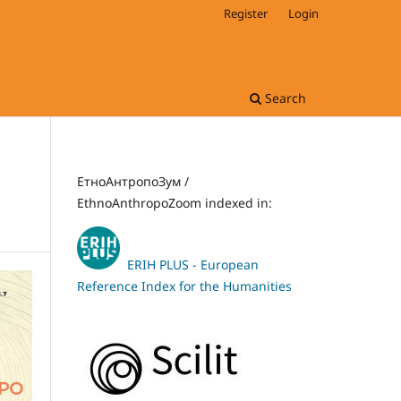
Register
Login
Search
ЕтноАнтропоЗум /
EthnoAnthropoZoom indexed in:
ERIH PLUS - European
Reference Index for the Humanities