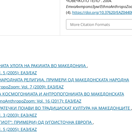
ЧОВЕЧКОТО ТЕЛО”. 2004.
ЕтноАнтропоЗум/EthnoAnthropoZo
(4).
https://doi.org/10.37620/EAZ0440
More Citation Formats
РНАТА УЛОГА НА РАКИЈАТА ВО МАКЕДОНИЈА
,
 5 (2005): ЕАЗ/EAZ
НАРОДНАТА РЕЛИГИЈА. ПРИМЕРИ ОД МАКЕДОНСКАТА НАРОДНА
poZoom: Vol. 7 (2009): ЕАЗ/EAZ
А КОСМОГОНИЈАТА И АНТРОПОГОНИЈАТА ВО МАКЕДОНСКАТА
oAnthropoZoom: Vol. 16 (2017): ЕАЗ/EAZ
РАТЕЧКИ ПОЈАВИ ВО ТРАДИЦИСКАТ КУЛТУРА НА МАКЕДОНЦИТЕ
 3 (2003): ЕАЗ/AEZ
ГИОТ“: ПРИМЕР(И) ОД ЈУГОИСТОЧНА ЕВРОПА
,
 5 (2005): ЕАЗ/EAZ