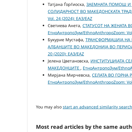
Татјана Ѓорѓиоска,
ЗАЕМНАТА ПОМОШ И 
СОЛИДАРНОСТ ВО МАКЕДОНСКАТА ТРАД
Vol. 24 (2024): ЕАЗ/EAZ
Светиева Анета,
СТАТУСОТ НА ЖЕНАТА 
ЕтноАнтропоЗум/EthnoAnthropoZoom: Vol.
Букурие Мустафа,
ТРАНСФОРМАЦИЈА НА 
АЛБАНЦИТЕ ВО МАКЕДОНИЈА ВО ПЕРИ
20 (2020): ЕАЗ/EAZ
Јелена Цветановска,
ИНСТИТУЦИЈАТА СЕ
МАКЕДОНЦИТЕ
,
ЕтноАнтропоЗум/EthnoAn
Мирјана Мирчевска,
СЕЛАТА ВО ГОРНА
ЕтноАнтропоЗум/EthnoAnthropoZoom: Vol.
You may also
start an advanced similarity searc
Most read articles by the same auth