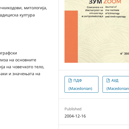
ичкикодови, митологија,
адициска култура
ографски
лиза на основните
ја на човечкото тело,
раки и значењата на
ПДФ
АУД
(Macedonian)
(Macedonian
Published
2004-12-16