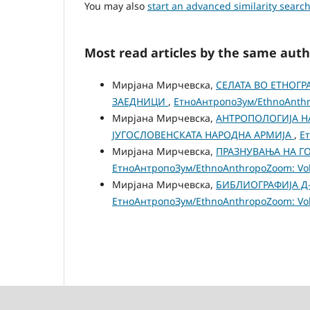
You may also
start an advanced similarity searc
Most read articles by the same auth
Мирјана Мирчевска,
СЕЛАТА ВО ЕТНОГ
ЗАЕДНИЦИ
,
ЕтноАнтропоЗум/EthnoAnthro
Мирјана Мирчевска,
АНТРОПОЛОГИЈА Н
ЈУГОСЛОВЕНСКАТА НАРОДНА АРМИЈА
,
Ет
Мирјана Мирчевска,
ПРАЗНУВАЊА НА Г
ЕтноАнтропоЗум/EthnoAnthropoZoom: Vol.
Мирјана Мирчевска,
БИБЛИОГРАФИЈА Д
ЕтноАнтропоЗум/EthnoAnthropoZoom: Vol.