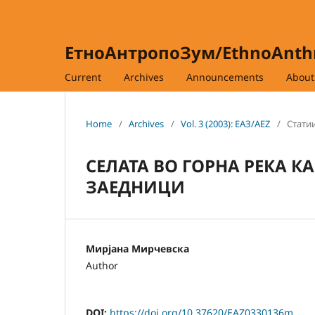
ЕтноАнтропоЗум/EthnoAnt
Current
Archives
Announcements
Abou
Home
/
Archives
/
Vol. 3 (2003): ЕАЗ/AEZ
/
Статии
СЕЛАТА ВО ГОРНА РЕКА 
ЗАЕДНИЦИ
Мирјана Мирчевска
Author
DOI:
https://doi.org/10.37620/EAZ0330136m