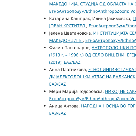
МАКЕДОНИЈА. СТУДИЈА ОД ОБЛАСТА НА
ЕтноАнтропоЗум/EthnoAnthropoZoom: Vol.
Катарина Кашпрак, Илина Јакимовска,
Т
ЈОВАН КРСТИТЕЛ
,
ЕтноАнтропоЗум/EthnoA
Јелена Цветановска,
ИНСТИТУЦИЈАТА СЕ
МАКЕДОНЦИТЕ
,
ЕтноАнтропоЗум/EthnoAn
Филип Пастенаров,
АНТРОПОЛОШКИ ПОГ
(1913 г. – 1996 г.) ОД СЕЛО ВИШЕНИ, Е
(2019): ЕАЗ/EAZ
Анна Плотникова,
ЕТНОЛИНГИВСТИЧКАТ
ДИЈАЛЕКТОЛОШКИ АТЛАС НА БАЛКАНСК
ЕАЗ/EAZ
Мери Марија Тодоровска,
НИКОЈ НЕ САК
ЕтноАнтропоЗум/EthnoAnthropoZoom: Vol.
Аница Антова,
НАРОДНА НОСИЈА ВО ГО
ЕАЗ/EAZ