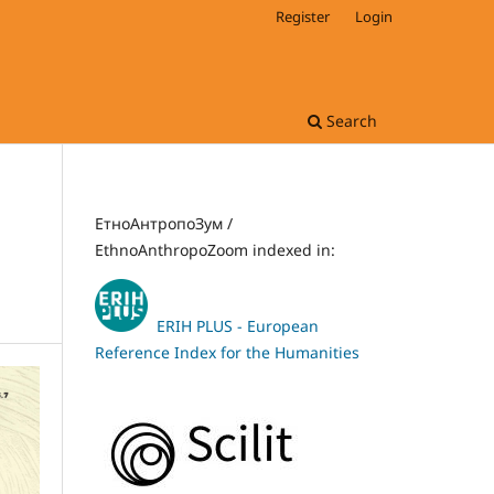
Register
Login
Search
ЕтноАнтропоЗум /
EthnoAnthropoZoom indexed in:
ERIH PLUS - European
Reference Index for the Humanities