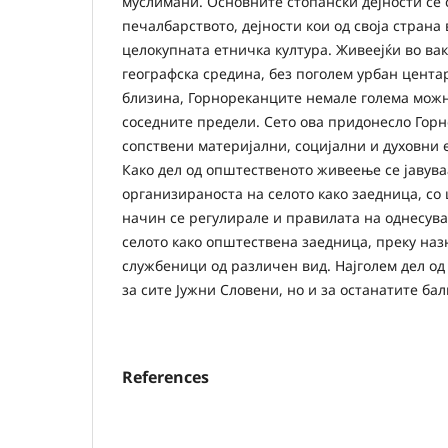
муслимани. Основните стопански дејности се 
печалбарството, дејности кои од своја страна 
целокупната етничка култура. Живеејќи во в
географска средина, без поголем урбан цента
близина, Горнореканците немале голема можн
соседните предели. Сето ова придонесло Горн
сопствени материјални, социјални и духовни 
Како дел од општественото живеење се јавува
организираноста на селото како заедница, со
начин се регулирале и правилата на однесув
селото како општествена заедница, преку наз
службеници од различен вид. Најголем дел од
за сите Јужни Словени, но и за останатите ба
References