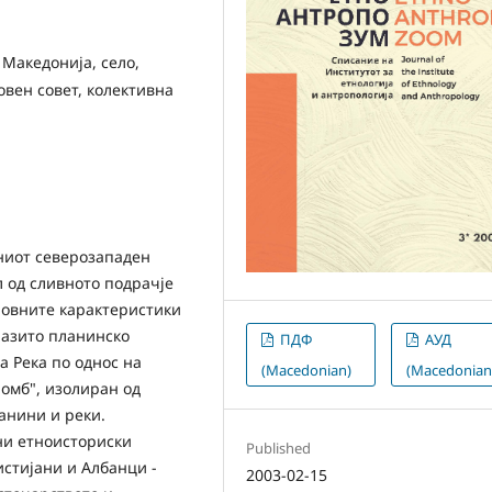
 Македонија, село,
овен совет, колективна
јниот северозападен
л од сливното подрачје
сновните карактеристики
разито планинско
ПДФ
АУД
а Река по однос на
(Macedonian)
(Macedonian
омб", изолиран од
анини и реки.
ни етноисториски
Published
истијани и Албанци -
2003-02-15