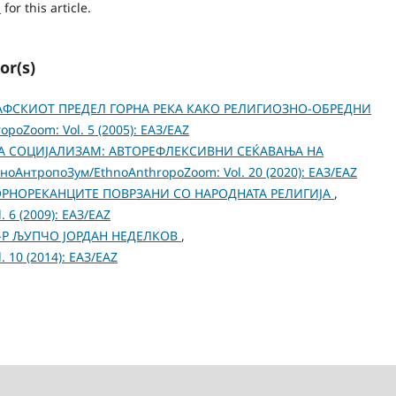
h
for this article.
or(s)
РАФСКИОТ ПРЕДЕЛ ГОРНА РЕКА КАКО РЕЛИГИОЗНО-ОБРЕДНИ
poZoom: Vol. 5 (2005): ЕАЗ/EAZ
А СОЦИЈАЛИЗАМ: АВТОРЕФЛЕКСИВНИ СЕЌАВАЊА НА
ноАнтропоЗум/EthnoAnthropoZoom: Vol. 20 (2020): ЕАЗ/EAZ
ОРНОРЕКАНЦИТЕ ПОВРЗАНИ СО НАРОДНАТА РЕЛИГИЈА
,
 6 (2009): ЕАЗ/EAZ
-Р ЉУПЧО ЈОРДАН НЕДЕЛКОВ
,
 10 (2014): ЕАЗ/EAZ