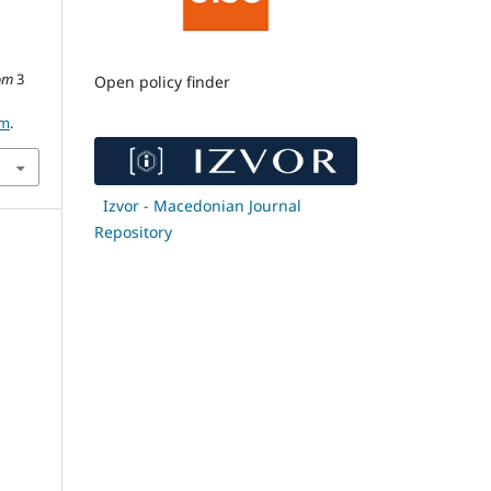
om
3
Open policy finder
6m
.
Izvor - Macedonian Journal
Repository