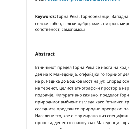
Keywords:
Горна Река, Горнореканци, Западна
селски собор, селски одбро, кмет, питроп, мир
сопственост, самопомош
Abstract
Етничкиот предел Горна Река се наоѓа на кра
дел на Р. Македонија, опфаќајќи го горниот де
на р. Радика до Бошков мост на југ. Според о
на теренот, целиот етнографски простор е из
подрачје. Фигуративно кажано, пределот Горн
природниот амбиент изгледа како "етнички тр
соседните предели со природни препреки: пл
Населението, кое е формирано низ специфич
процеси, денес го сочинуваат Македонци - хр