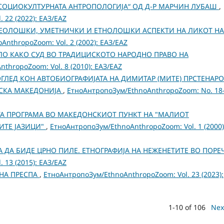
 СОЦИОКУЛТУРНАТА АНТРОПОЛОГИЈА“ ОД Д-Р МАРЧИН ЛУБАШ
,
 22 (2022): ЕАЗ/EAZ
ЕОЛОШКИ, УМЕТНИЧКИ И ЕТНОЛОШКИ АСПЕКТИ НА ЛИКОТ НА 
nthropoZoom: Vol. 2 (2002): ЕАЗ/EAZ
ЛО КАКО СУД ВО ТРАДИЦИСКОТО НАРОДНО ПРАВО НА
thropoZoom: Vol. 8 (2010): ЕАЗ/EAZ
ЛЕД КОН АВТОБИОГРАФИЈАТА НА ДИМИТАР (МИТЕ) ПРСТЕНАР
ГЕЈСКА МАКЕДОНИЈА
,
ЕтноАнтропоЗум/EthnoAnthropoZoom: No. 18
А ПРОГРАМА ВО МАКЕДОНСКИОТ ПУНКТ НА "МАЛИОТ
ИТЕ ЈАЗИЦИ"
,
ЕтноАнтропоЗум/EthnoAnthropoZoom: Vol. 1 (2000)
А ДА БИДЕ ЦРНО ПИЛЕ. ЕТНОГРАФИЈА НА НЕЖЕНЕТИТЕ ВО ПОРЕ
 13 (2015): ЕАЗ/EAZ
РНА ПРЕСПА
,
ЕтноАнтропоЗум/EthnoAnthropoZoom: Vol. 23 (2023):
1-10 of 106
Nex