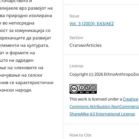
сточарството и
влијаеле врз развојот на
аква природно изолирана
Issue
р во непосредна
Vol. 3 (2003): ЕАЗ/AEZ
ост за комуникација со
ореканците да развијат
Section
елементи на културата.
Статии/Articles
ат и формите на
 што на одреден
License
ање на членовите на
Copyright (c) 2026 EthnoAnthropoZ
начување на селски
 нив се карактеристични
лкански народи.
This work is licensed under a
Creative
Commons Attribution-NonCommercia
ShareAlike 4.0 International License
.
How to Cite