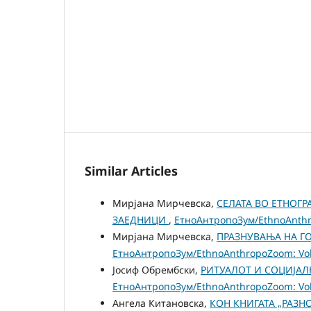
Similar Articles
Мирјана Мирчевска,
СЕЛАТА ВО ЕТНОГ
ЗАЕДНИЦИ
,
ЕтноАнтропоЗум/EthnoAnthro
Мирјана Мирчевска,
ПРАЗНУВАЊА НА Г
ЕтноАнтропоЗум/EthnoAnthropoZoom: Vol.
Јосиф Обрембски,
РИТУАЛОТ И СОЦИЈАЛ
ЕтноАнтропоЗум/EthnoAnthropoZoom: Vol.
Ангела Китановска,
КОН КНИГАТА „РАЗН