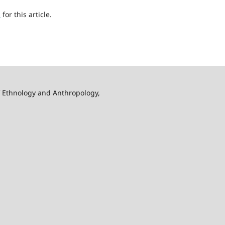
h
for this article.
f Ethnology and Anthropology,