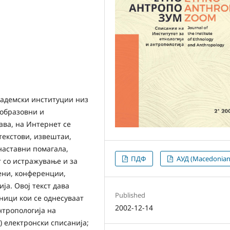
академски институции низ
 образовни и
ава, на Интернет се
текстови, извештаи,
наставни помагала,
ПДФ
АУД (Macedonian
 со истражување и за
ени, конференции,
ја. Овој текст дава
Published
ници кои се однесуваат
2002-12-14
нтропологија на
) електронски списанија;