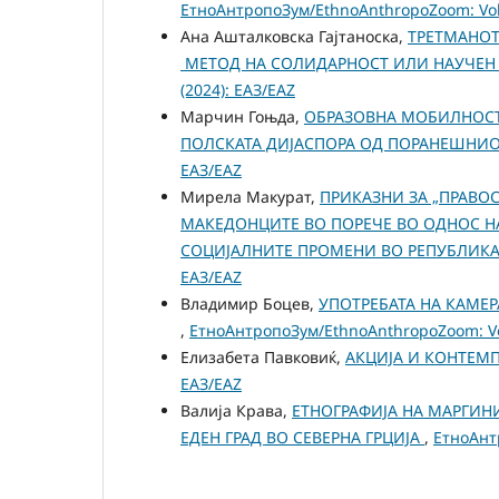
ЕтноАнтропоЗум/EthnoAnthropoZoom: Vol.
Ана Ашталковска Гајтаноска,
ТРЕТМАНОТ
МЕТОД НА СОЛИДАРНОСТ ИЛИ НАУЧЕН
(2024): ЕАЗ/EAZ
Марчин Гоњда,
ОБРАЗОВНА МОБИЛНОСТ 
ПОЛСКАТА ДИЈАСПОРА ОД ПОРАНЕШНИО
ЕАЗ/EAZ
Мирела Макурат,
ПРИКАЗНИ ЗА „ПРАВОС
МАКЕДОНЦИТЕ ВО ПОРЕЧЕ ВО ОДНОС Н
СОЦИЈАЛНИТЕ ПРОМЕНИ ВО РЕПУБЛИК
ЕАЗ/EAZ
Владимир Боцев,
УПОТРЕБАТА НА КАМЕ
,
ЕтноАнтропоЗум/EthnoAnthropoZoom: Vol
Елизабета Павковиќ,
АКЦИЈА И КОНТЕМ
ЕАЗ/EAZ
Валија Крава,
ЕТНОГРАФИЈА НА МАРГИН
ЕДЕН ГРАД ВО СЕВЕРНА ГРЦИЈА
,
ЕтноАнтр