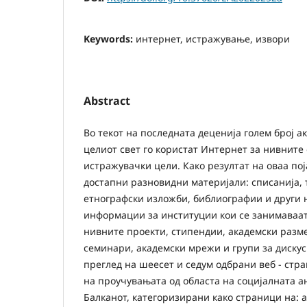
Keywords:
интернет, истражување, извори
Abstract
Во текот на последната деценија голем број 
целиот свет го користат Интернет за нивните
истражувачки цели. Како резултат на оваа пој
достапни разновидни материјали: списанија, 
етнографски изложби, библиографии и други 
информации за институции кои се занимаваат
нивните проекти, стипендии, академски разм
семинари, академски мрежи и групи за дискуси
преглед на шеесет и седум одбрани веб - стра
на проучувањата од областа на социјалната а
Балканот, категоризирани како страници на: а