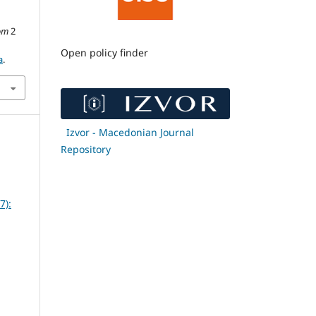
om
2
Open policy finder
a
.
Izvor - Macedonian Journal
Repository
7):