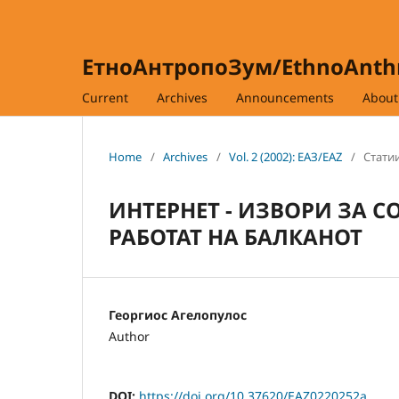
ЕтноАнтропоЗум/EthnoAnt
Current
Archives
Announcements
Abou
Home
/
Archives
/
Vol. 2 (2002): ЕАЗ/EAZ
/
Статии
ИНТЕРНЕТ - ИЗВОРИ ЗА 
РАБОТАТ НА БАЛКАНОТ
Георгиос Агелопулос
Author
DOI:
https://doi.org/10.37620/EAZ0220252a