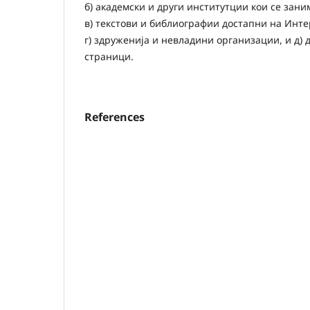
б) академски и други институтции кои се зан
в) текстови и библиографии достапни на Инте
г) здруженија и невладини организации, и д) 
страници.
References