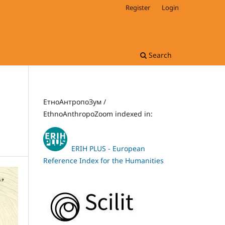
Register
Login
Search
ЕтноАнтропоЗум /
EthnoAnthropoZoom indexed in:
ERIH PLUS - European
Reference Index for the Humanities