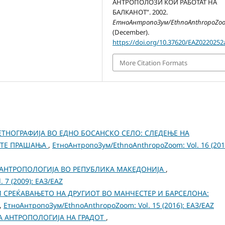
АНТРОПОЛОЗИ КОИ РАБОТАТ НА
БАЛКАНОТ”. 2002.
ЕтноАнтропоЗум/EthnoAnthropoZo
(December).
https://doi.org/10.37620/EAZ0220252
More Citation Formats
ТНОГРАФИЈА ВО ЕДНО БОСАНСКО СЕЛО: СЛЕДЕЊЕ НА
ТЕ ПРАШАЊА
,
ЕтноАнтропоЗум/EthnoAnthropoZoom: Vol. 16 (201
 АНТРОПОЛОГИЈА ВО РЕПУБЛИКА МАКЕДОНИЈА
,
 7 (2009): ЕАЗ/EAZ
СРЕЌАВАЊЕТО НА ДРУГИОТ ВО МАНЧЕСТЕР И БАРСЕЛОНА:
,
ЕтноАнтропоЗум/EthnoAnthropoZoom: Vol. 15 (2016): ЕАЗ/EAZ
НА АНТРОПОЛОГИЈА НА ГРАДОТ
,