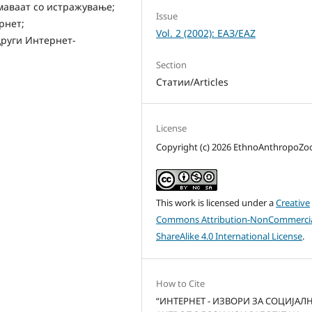
имаваат со истражување;
Issue
рнет;
Vol. 2 (2002): ЕАЗ/EAZ
други Интернет-
Section
Статии/Articles
License
Copyright (c) 2026 EthnoAnthropoZ
This work is licensed under a
Creative
Commons Attribution-NonCommercia
ShareAlike 4.0 International License
.
How to Cite
“ИНТЕРНЕТ - ИЗВОРИ ЗА СОЦИЈАЛ