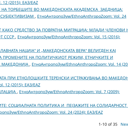
 12 (2015): ЕАЗ/EAZ
 НА ТОРБЕШИТЕ ВО МАКЕДОНСКАТА АКАДЕМСКА ЗАЕДНИЦА:
 СУБЈЕКТИВИЗАМ
,
ЕтноАнтропоЗум/EthnoAnthropoZoom: Vol. 24
КАКО СРЕДСТВО ЗА ПОВРАТНА МИГРАЦИЈА: МЛАДИ ЧЛЕНОВИ 
Т СССР
,
ЕтноАнтропоЗум/EthnoAnthropoZoom: Vol. 15 (2016):
ЛАВНАТА НАЦИЈА“ И „МАКЕДОНСКАТА ВЕРА“ ВЕЛИГДЕН КАЈ
А ПРОМЕНИТЕ НА ПОЛИТИЧКИОТ РЕЖИМ, ЕТНИЧКИТЕ И
А МАКЕДОНИЈА
,
ЕтноАнтропоЗум/EthnoAnthropoZoom: Vol. 14 (20
РАТА ПРИ ЕТНОЛОШКИТЕ ТЕРЕНСКИ ИСТРАЖУВАЊА ВО МАКЕДОН
. 12 (2015): ЕАЗ/EAZ
ПЛАЦИЈА
,
ЕтноАнтропоЗум/EthnoAnthropoZoom: Vol. 7 (2009):
ИТЕ: СОЦИЈАЛНАТА ПОЛИТИКА И ПЕЈЗАЖИТЕ НА СОЛИДАРНОСТ
опоЗум/EthnoAnthropoZoom: Vol. 24 (2024): ЕАЗ/EAZ
1-10 of 35
Nex