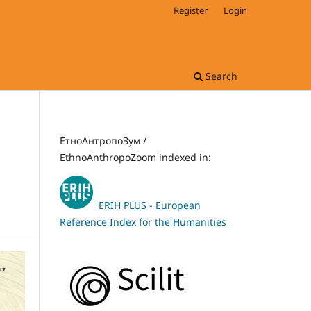
Register
Login
Search
ЕтноАнтропоЗум /
EthnoAnthropoZoom indexed in:
ERIH PLUS - European
Reference Index for the Humanities