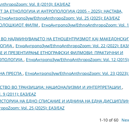
thropoZoom: Vol. 8 (2010): ЕАЗ/EAZ
 ЗА ЕТНОЛОГИЈА И АНТРОПОЛОГИЈА (2005 – 2025): НАСТАВA,
ЕтноАнтропоЗум/EthnoAnthropoZoom: Vol. 25 (2025): ЕАЗ/EAZ
ОПОЛОШКИОТ ФИЛМ
,
ЕтноАнтропоЗум/EthnoAnthropoZoom: Vol. 
ВО НАДМИНУВАЊЕТО НА ЕТНОЦЕНТРИЗМОТ КАЈ МАКЕДОНСКИ
ЛОГИЈА
,
ЕтноАнтропоЗум/EthnoAnthropoZoom: Vol. 22 (2022): ЕАЗ
Е И ПРЕЗЕНТИРАЊЕ ЕТНОГРАФСКИ ФИЛМОВИ: ПРАКТИЧНИ И
РОПОЛОГИЈА
,
ЕтноАнтропоЗум/EthnoAnthropoZoom: Vol. 12 (2015)
РНА ПРЕСПА
,
ЕтноАнтропоЗум/EthnoAnthropoZoom: Vol. 23 (2023):
СТВО ВО ТРАНЗИЦИЈА: НАЦИОНАЛИЗМИ И ИНТЕРПРЕТАЦИИ
,
 9 (2011): ЕАЗ/EAZ
ИСТОРИЈА НА ЕДНО СПИСАНИЕ И ИДНИНА НА ЕДНА ДИСЦИПЛИ
poZoom: Vol. 25 (2025): ЕАЗ/EAZ
1-10 of 60
Nex