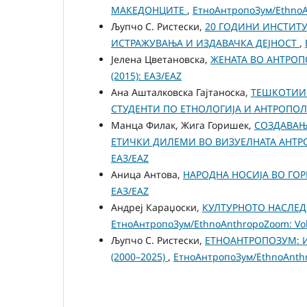
МАКЕДОНЦИТЕ
,
ЕтноАнтропоЗум/EthnoAn
Љупчо С. Ристески,
20 ГОДИНИ ИНСТИТУТ
ИСТРАЖУВАЊА И ИЗДАВАЧКА ДЕЈНОСТ
,
Јелена Цветановска,
ЖЕНАТА ВО АНТР
(2015): ЕАЗ/EAZ
Ана Ашталковска Гајтаноска,
ТЕШКОТИИ 
СТУДЕНТИ ПО ЕТНОЛОГИЈА И АНТРОПО
Манца Филак, Жига Горишек,
СОЗДАВАЊ
ЕТИЧКИ ДИЛЕМИ ВО ВИЗУЕЛНАТА АНТ
ЕАЗ/EAZ
Аница Антова,
НАРОДНА НОСИЈА ВО ГО
ЕАЗ/EAZ
Андреј Караџоски,
КУЛТУРНОТО НАСЛЕД
ЕтноАнтропоЗум/EthnoAnthropoZoom: Vol.
Љупчо С. Ристески,
ЕТНОАНТРОПОЗУМ: 
(2000–2025)
,
ЕтноАнтропоЗум/EthnoAnthro