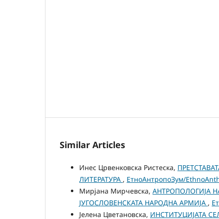
Similar Articles
Инес Црвенковска Ристеска,
ПРЕТСТАВА
ЛИТЕРАТУРА
,
ЕтноАнтропоЗум/EthnoAnthr
Мирјана Мирчевска,
АНТРОПОЛОГИЈА Н
ЈУГОСЛОВЕНСКАТА НАРОДНА АРМИЈА
,
Ет
Јелена Цветановска,
ИНСТИТУЦИЈАТА СЕ