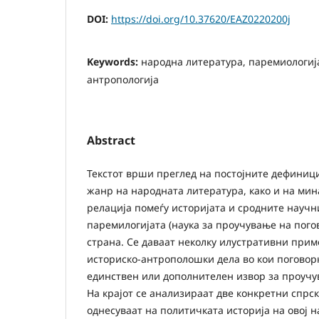
DOI:
https://doi.org/10.37620/EAZ0220200j
Keywords:
народна литература, паремиологија
антропологија
Abstract
Текстот врши преглед на постојните дефиници
жанр на народната литература, како и на мин
релација помеѓу историјата и сродните научн
паремилогијата (наука за проучување на погов
страна. Се даваат неколку илустративни прим
историско-антрополошки дела во кои поговорк
единствен или дополнителен извор за проучу
На крајот се анализираат две конкретни спрск
однесуваат на политичката историја на овој н