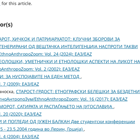
h
for this article.
or(s)
АРОТ, ХИЧКОК И ПАТРИЈАРХАТОТ: КЛУЧНИ ЗБОРОВИ ЗА
ГЕНЕРИРАНИ ОД ВЕШТАЧКА ИНТЕЛИГЕНЦИЈА НАСПРОТИ ТАКВИ
hnoAnthropoZoom: Vol. 24 (2024): ЕАЗ/EAZ
ЕОЛОШКИ, УМЕТНИЧКИ И ЕТНОЛОШКИ АСПЕКТИ НА ЛИКОТ НА 
nthropoZoom: Vol. 2 (2002): ЕАЗ/EAZ
И: ЗА НУСПОЈАВИТЕ НА ЕДЕН МЕТОД
,
 7 (2009): ЕАЗ/EAZ
аноска,
СТАРОСТ-ГРДОСТ: ЕТНОГРАФСКИ БЕЛЕШКИ ЗА БЕЗДЕТНИ
тноАнтропоЗум/EthnoAnthropoZoom: Vol. 16 (2017): ЕАЗ/EAZ
ХУМОРОТ, САТИРАТА И РАСПАЃАЊЕТО НА ЈУГОСЛАВИЈА
,
 20 (2020): ЕАЗ/EAZ
 И ПОГЛЕДИ ОД ЈУЖЕН БАЛКАН Две студентски конференции
0.5 - 23.5.2004 година во Лерин, Грција)
,
 4 (2004): ЕАЗ/EAZ