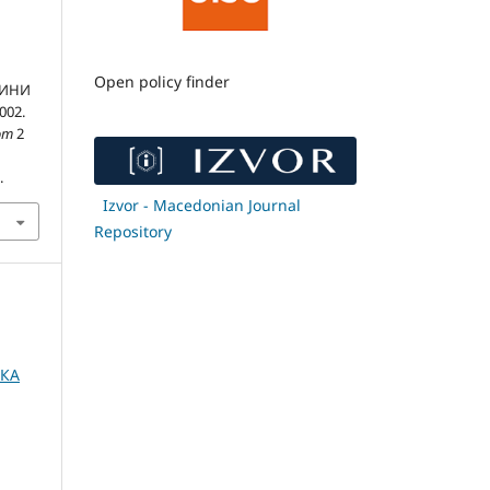
Open policy finder
ЛИНИ
002.
om
2
j
.
Izvor - Macedonian Journal
Repository
ШКА