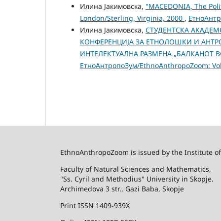
Илина Јакимовска,
"MACEDONIA, The Politi
London/Sterling, Virginia, 2000
,
ЕтноАнтр
Илина Јакимовска,
СТУДЕНТСКА АКАДЕМ
КОНФЕРЕНЦИЈА ЗА ЕТНОЛОШКИ И АНТ
ИНТЕЛЕКТУАЛНА РАЗМЕНА „БАЛКАНОТ ВО Н
ЕтноАнтропоЗум/EthnoAnthropoZoom: Vol.
EthnoAnthropoZoom is issued by the Institute o
Faculty of Natural Sciences and Mathematics,
"Ss. Cyril and Methodius" University in Skopje.
Archimedova 3 str., Gazi Baba, Skopje
Print ISSN 1409-939X