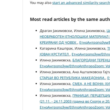
You may also
start an advanced similarity searc
Most read articles by the same auth
Драган Јакимовски, Илина Јакимовска,
Ц
НЕОБРАБОТЕН ЕТНОЛОШКИ МАТЕРИЈАЛ 
КРЕИРАНИ ОД ЧОВЕК
,
ЕтноАнтропоЗум/Et
Катарина Кашпрак, Илина Јакимовска,
Т
ЈОВАН КРСТИТЕЛ
,
ЕтноАнтропоЗум/EthnoA
Илина Јакимовска,
БЛАГОРОДНИ ТЕРЕНЦ
ЕтноАнтропоЗум/EthnoAnthropoZoom: Vol.
Илина Јакимовска, Ана Ашталковска Гаjт
СТАРЦИ ВО РЕПУБЛИКА МАКЕДОНИЈА
,
Е
Илина Јакимовска,
СМЕА, А НЕ ВОЈНА: 
ЕтноАнтропоЗум/EthnoAnthropoZoom: Vol.
Илина Јакимовска,
ГРАНИЦИ: ПЕРЦЕПЦИИ
(21.11. - 24.11.2003 година во Скопје и 2
ЕтноАнтропоЗум/EthnoAnthropoZoom: Vol.