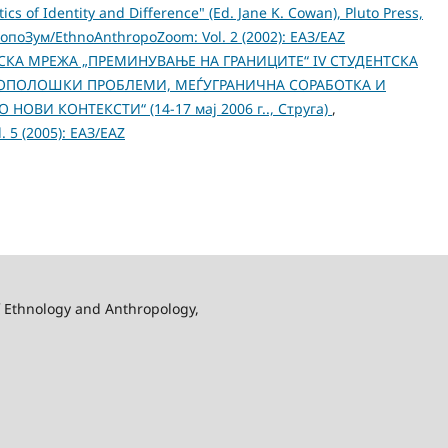
cs of Identity and Difference" (Ed. Jane K. Cowan), Pluto Press,
опоЗум/EthnoAnthropoZoom: Vol. 2 (2002): ЕАЗ/EAZ
СКА МРЕЖА „ПРЕМИНУВАЊЕ НА ГРАНИЦИТЕ“ IV СТУДЕНТСКА
РОПОЛОШКИ ПРОБЛЕМИ, МЕЃУГРАНИЧНА СОРАБОТКА И
ОВИ КОНТЕКСТИ“ (14-17 мај 2006 г.., Струга)
,
 5 (2005): ЕАЗ/EAZ
f Ethnology and Anthropology,