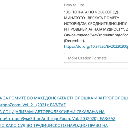
How to Cite
“ВО ПОТРАГА ПО ЧОВЕКОТ ОД
МИНАТОТО - ВРСКАТА ПОМЕЃУ
ИСТОРИЈАТА, СРОДНИТЕ ДИСЦИП
И ПРОВЕРБИЈАЛНАТА МУДРОСТ*”. 2
ЕтноАнтропоЗум/EthnoAnthropoZo
(December).
https://doi.org/10.37620/EAZ0220200
More Citation Formats
ТА ЗА РОМИТЕ ВО МАКЕДОНСКАТА ЕТНОЛОШКА И АНТРОПОЛО
opoZoom: Vol. 21 (2021): ЕАЗ/EAZ
А СОЦИЈАЛИЗАМ: АВТОРЕФЛЕКСИВНИ СЕЌАВАЊА НА
ноАнтропоЗум/EthnoAnthropoZoom: Vol. 20 (2020): ЕАЗ/EAZ
ЛО КАКО СУД ВО ТРАДИЦИСКОТО НАРОДНО ПРАВО НА