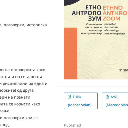
, поговорки, историска
и на поговорката како
атата и на сегашната
и дисциплини од една и
орките) од друга
ери на познати
ПДФ
АУД
ата се користи како
(Macedonian)
(Macedonian
вање.
и поговорки кои се
арод.
Published