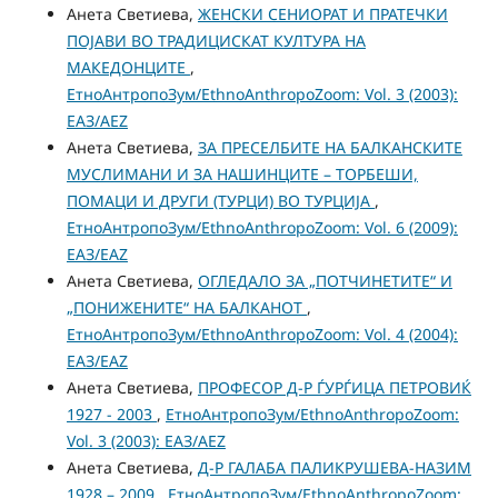
Анета Светиева,
ЖЕНСКИ СЕНИОРАТ И ПРАТЕЧКИ
ПОЈАВИ ВО ТРАДИЦИСКАТ КУЛТУРА НА
МАКЕДОНЦИТЕ
,
ЕтноАнтропоЗум/EthnoAnthropoZoom: Vol. 3 (2003):
ЕАЗ/AEZ
Анета Светиева,
ЗА ПРЕСЕЛБИТЕ НА БАЛКАНСКИТЕ
МУСЛИМАНИ И ЗА НАШИНЦИТЕ – ТОРБЕШИ,
ПОМАЦИ И ДРУГИ (ТУРЦИ) ВО ТУРЦИЈА
,
ЕтноАнтропоЗум/EthnoAnthropoZoom: Vol. 6 (2009):
ЕАЗ/EAZ
Анета Светиева,
ОГЛЕДАЛО ЗА „ПОТЧИНЕТИТЕ“ И
„ПОНИЖЕНИТЕ“ НА БАЛКАНОТ
,
ЕтноАнтропоЗум/EthnoAnthropoZoom: Vol. 4 (2004):
ЕАЗ/EAZ
Анета Светиева,
ПРОФЕСОР Д-Р ЃУРЃИЦА ПЕТРОВИЌ
1927 - 2003
,
ЕтноАнтропоЗум/EthnoAnthropoZoom:
Vol. 3 (2003): ЕАЗ/AEZ
Анета Светиева,
Д-Р ГАЛАБА ПАЛИКРУШЕВА-НАЗИМ
1928 – 2009
,
ЕтноАнтропоЗум/EthnoAnthropoZoom: