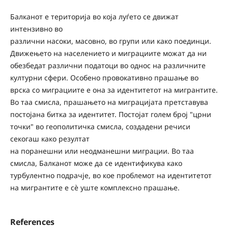
Балканот е територија во која луѓето се движат
интензивно во
различни насоки, масовно, во групи или како поединци.
Движењето на населението и миграциите можат да ни
обезбедат различни податоци во однос на различните
културни сфери. Особено провокативно прашање во
врска со миграциите е она за идентитетот на мигрантите.
Во таа смисла, прашањето на миграцијата претставува
постојана битка за идентитет. Постојат голем број "црни
точки" во геополитичка смисла, создадени речиси
секогаш како резултат
на поранешни или неодманешни миграции. Во таа
смисла, Балканот може да се идентификува како
турбулентно подрачје, во кое проблемот на идентитетот
на мигрантите е сѐ уште комплексно прашање.
References