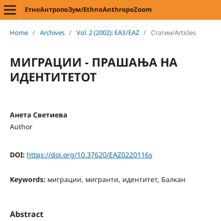
ЕтноАнтропоЗум/EthnoAnthropoZoom
Home
/
Archives
/
Vol. 2 (2002): ЕАЗ/EAZ
/
Статии/Articles
МИГРАЦИИ - ПРАШАЊА НА
ИДЕНТИТЕТОТ
Анета Светиева
Author
DOI:
https://doi.org/10.37620/EAZ0220116s
Keywords:
миграции, мигранти, идентитет, Балкан
Abstract