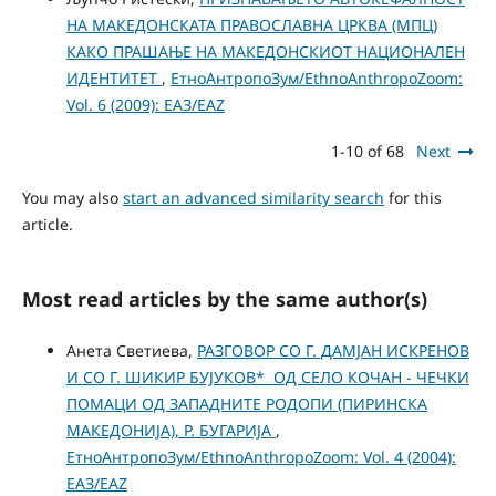
НА МАКЕДОНСКАТА ПРАВОСЛАВНА ЦРКВА (МПЦ)
КАКО ПРАШАЊЕ НА МАКЕДОНСКИОТ НАЦИОНАЛЕН
ИДЕНТИТЕТ
,
ЕтноАнтропоЗум/EthnoAnthropoZoom:
Vol. 6 (2009): ЕАЗ/EAZ
1-10 of 68
Next
You may also
start an advanced similarity search
for this
article.
Most read articles by the same author(s)
Анета Светиева,
РАЗГОВОР СО Г. ДАМЈАН ИСКРЕНОВ
И СО Г. ШИКИР БУЈУКОВ* ОД СЕЛО КОЧАН - ЧЕЧКИ
ПОМАЦИ ОД ЗАПАДНИТЕ РОДОПИ (ПИРИНСКА
МАКЕДОНИЈА), Р. БУГАРИЈА
,
ЕтноАнтропоЗум/EthnoAnthropoZoom: Vol. 4 (2004):
ЕАЗ/EAZ