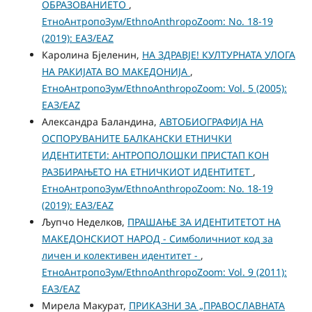
ОБРАЗОВАНИЕТО
,
ЕтноАнтропоЗум/EthnoAnthropoZoom: No. 18-19
(2019): ЕАЗ/EAZ
Каролина Бјеленин,
НА ЗДРАВЈЕ! КУЛТУРНАТА УЛОГА
НА РАКИЈАТА ВО МАКЕДОНИЈА
,
ЕтноАнтропоЗум/EthnoAnthropoZoom: Vol. 5 (2005):
ЕАЗ/EAZ
Александра Баландина,
АВТОБИОГРАФИЈА НА
ОСПОРУВАНИТЕ БАЛКАНСКИ ЕТНИЧКИ
ИДЕНТИТЕТИ: АНТРОПОЛОШКИ ПРИСТАП КОН
РАЗБИРАЊЕТО НА ЕТНИЧКИОТ ИДЕНТИТЕТ
,
ЕтноАнтропоЗум/EthnoAnthropoZoom: No. 18-19
(2019): ЕАЗ/EAZ
Љупчо Неделков,
ПРАШАЊЕ ЗА ИДЕНТИТЕТОТ НА
МАКЕДОНСКИОТ НАРОД - Симболичниот код за
личен и колективен идентитет -
,
ЕтноАнтропоЗум/EthnoAnthropoZoom: Vol. 9 (2011):
ЕАЗ/EAZ
Мирела Макурат,
ПРИКАЗНИ ЗА „ПРАВОСЛАВНАТА