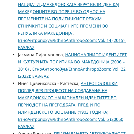
НАЦИЈА“ И „МАКЕДОНСКАТА ВЕРА“ ВЕЛИГДЕН КАЈ
МАКЕДОНЦИТЕ ВО ПОРЕЧЕ ВО ОДНОС НА
ПРОМЕНИТЕ НА ПОЛИТИЧКИОТ РЕЖИМ,
ЕТНИЧКИТЕ И СОЦИЈАЛНИТЕ ПРОМЕНИ ВО
РЕПУБЛИКА МАКЕДОНИЈА
,
ЕтноАнтропоЗум/EthnoAnthropoZoom: Vol. 14 (2015):
ЕАЗ/EAZ
Јасмина Пијанманова,
НАЦИОНАЛНИОТ ИДЕНТИТЕТ
И КУЛТУРНАТА ПОЛИТИКА ВО МАКЕДОНИЈА (2006 –
2016)
,
ЕтноАнтропоЗум/EthnoAnthropoZoom: Vol. 22
(2022): ЕАЗ/EAZ
Инес Црвенковска - Ристеска,
АНТРОПОЛОШКИ
ПОГЛЕД ВРЗ ПРОЦЕСОТ НА СОЗДАВАЊЕ НА
МАКЕДОНСКИОТ НАЦИОНАЛЕН ИДЕНТИТЕТ ВО
ПЕРИОДОТ НА ПРЕРОДБАТА, ПРЕД И ПО
ИЛИНДЕНСКОТО ВОСТАНИЕ (1903 ГОДИНА)
,
ЕтноАнтропоЗум/EthnoAnthropoZoom: Vol. 5 (2005):
ЕАЗ/EAZ
Љупчо Ристески,
ПРИЗНАВАЊЕТО АВТОКЕФАЛНОСТ