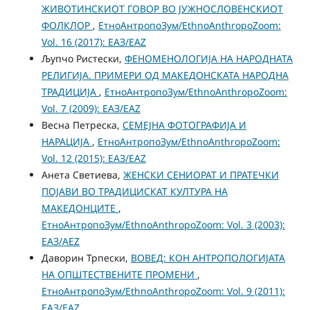
ЖИВОТИНСКИОТ ГОВОР ВО ЈУЖНОСЛОВЕНСКИОТ
ФОЛКЛОР
,
ЕтноАнтропоЗум/EthnoAnthropoZoom:
Vol. 16 (2017): ЕАЗ/EAZ
Љупчо Ристески,
ФЕНОМЕНОЛОГИЈА НА НАРОДНАТА
РЕЛИГИЈА. ПРИМЕРИ ОД МАКЕДОНСКАТА НАРОДНА
ТРАДИЦИЈА
,
ЕтноАнтропоЗум/EthnoAnthropoZoom:
Vol. 7 (2009): ЕАЗ/EAZ
Весна Петреска,
СЕМЕЈНА ФОТОГРАФИЈА И
НАРАЦИЈА
,
ЕтноАнтропоЗум/EthnoAnthropoZoom:
Vol. 12 (2015): ЕАЗ/EAZ
Анета Светиева,
ЖЕНСКИ СЕНИОРАТ И ПРАТЕЧКИ
ПОЈАВИ ВО ТРАДИЦИСКАТ КУЛТУРА НА
МАКЕДОНЦИТЕ
,
ЕтноАнтропоЗум/EthnoAnthropoZoom: Vol. 3 (2003):
ЕАЗ/AEZ
Даворин Трпески,
ВОВЕД: КОН АНТРОПОЛОГИЈАТА
НА ОПШТЕСТВЕНИТЕ ПРОМЕНИ
,
ЕтноАнтропоЗум/EthnoAnthropoZoom: Vol. 9 (2011):
ЕАЗ/EAZ