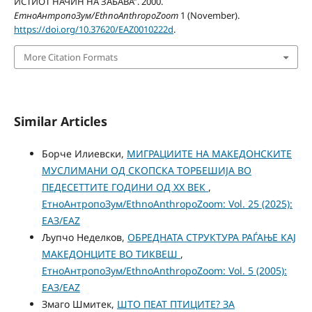
ИСТИОТ НАЧИН НА ЗАБАВА”. 2000.
ЕтноАнтропоЗум/EthnoAnthropoZoom
1 (November).
https://doi.org/10.37620/EAZ0010222d
.
More Citation Formats
Similar Articles
Борче Илиевски,
МИГРАЦИИТЕ НА МАКЕДОНСКИТЕ
МУСЛИМАНИ ОД СКОПСКА ТОРБЕШИЈА ВО
ПЕДЕСЕТТИТЕ ГОДИНИ ОД XX ВЕК
,
ЕтноАнтропоЗум/EthnoAnthropoZoom: Vol. 25 (2025):
ЕАЗ/EAZ
Љупчо Неделков,
ОБРЕДНАТА СТРУКТУРА РАЃАЊЕ КАЈ
МАКЕДОНЦИТЕ ВО ТИКВЕШ
,
ЕтноАнтропоЗум/EthnoAnthropoZoom: Vol. 5 (2005):
ЕАЗ/EAZ
Змаго Шмитек,
ШTO ПЕАТ ПТИЦИТЕ? ЗА