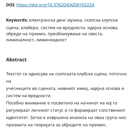
DOI:
https://doi.org/10.37620/EAZ0010222d
Keywords:
електронска денс музика, скопска клупска
сцена, клабери, систем на вредности, идејна основа,
обреди на премин, преобликување на свеста,
лиминалност, лиминоидност
Abstract
Текстот се однесува на скопската клубска сцена, поточно
на
учесниците во сцената, нивниот имиџ, идејна основа и
систем на вредности.
Посебно внимание е посветено на начинот на кој го
регулираат личниот статус и го формираат сопствениот
идентитет. Затоа е извршена анализа на оваа група низ
призмата на теоријата за обредите на премин.