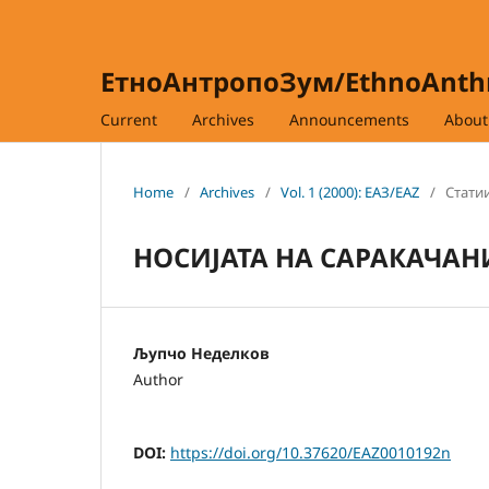
ЕтноАнтропоЗум/EthnoAnt
Current
Archives
Announcements
Abou
Home
/
Archives
/
Vol. 1 (2000): ЕАЗ/EAZ
/
Статии
НОСИЈАТА НА САРАКАЧАН
Љупчо Неделков
Author
DOI:
https://doi.org/10.37620/EAZ0010192n