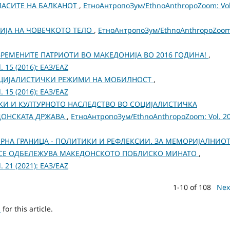
ЛАСИТЕ НА БАЛКАНОТ
,
ЕтноАнтропоЗум/EthnoAnthropoZoom: Vol
ИЈА НА ЧОВЕЧКОТО ТЕЛО
,
ЕтноАнтропоЗум/EthnoAnthropoZoom
ОВРЕМЕНИТЕ ПАТРИОТИ ВО МАКЕДОНИЈА ВО 2016 ГОДИНА!
,
 15 (2016): ЕАЗ/EAZ
ЦИЈАЛИСТИЧКИ РЕЖИМИ НА МОБИЛНОСТ
,
 15 (2016): ЕАЗ/EAZ
КИ И КУЛТУРНОТО НАСЛЕДСТВО ВО СОЦИЈАЛИСТИЧКА
ДОНСКАТА ДРЖАВА
,
ЕтноАнтропоЗум/EthnoAnthropoZoom: Vol. 2
РНА ГРАНИЦА - ПОЛИТИКИ И РЕФЛЕКСИИ. ЗА МЕМОРИЈАЛНИО
Ј СЕ ОДБЕЛЕЖУВА МАКЕДОНСКОТО ПОБЛИСКО МИНАТО
,
 21 (2021): ЕАЗ/EAZ
1-10 of 108
Nex
h
for this article.