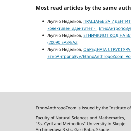
Most read articles by the same auth
Љупчо Неделков,
ПРАШАЊЕ ЗА ИДЕНТИТЕ
колективен идентитет -
,
ЕтноАнтропоЗум
Љупчо Неделков,
ЕТНИЧКИОТ КОД НА В
(2009): ЕАЗ/EAZ
Љупчо Неделков,
ОБРЕДНАТА СТРУКТУРА
ЕтноАнтропоЗум/EthnoAnthropoZoom: Vol.
EthnoAnthropoZoom is issued by the Institute o
Faculty of Natural Sciences and Mathematics,
"Ss. Cyril and Methodius" University in Skopje.
Archimedova 3 str., Gazi Baba, Skopje