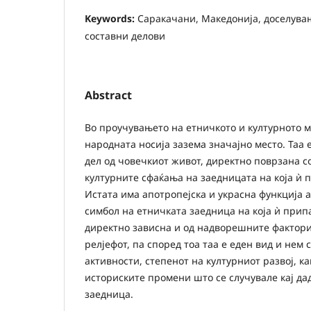
Keywords:
Саракачани, Македонија, доселувањ
составни делови
Abstract
Во проучувањето на етничкото и културното 
народната носија зазема значајно место. Таа 
дел од човечкиот живот, директно поврзана со
културните сфаќања на заедницата на која ѝ 
Истата има апотропејска и украсна функција 
симбол на етничката заедница на која ѝ припа
директно зависна и од надворешните фактори,
релјефот, па според тоа таа е еден вид и нем 
активности, степенот на културниот развој, ка
историските промени што се случувале кај да
заедница.