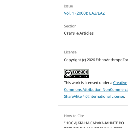
Issue
Vol. 1 (2000): ЕАЗ/EAZ
Section
Статии/Articles
License
Copyright (c) 2026 EthnoAnthropoZ
This work is licensed under a
Creative
Commons Attribution-NonCommercia
ShareAlike 4.0 International License
.
How to Cite
“НОСИЈАТА НА САРАКАЧАНИТЕ ВО