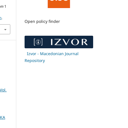
om
1
n
.
Open policy finder
Izvor - Macedonian Journal
Repository
ol.
ШКА