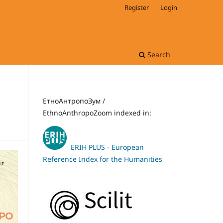
Register
Login
Search
ЕтноАнтропоЗум /
EthnoAnthropoZoom indexed in:
ERIH PLUS - European
Reference Index for the Humanities