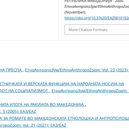
РЕПУБЛИКА МАКЕДОНИЈА”. 2000.
ЕтноАнтропоЗум/EthnoAnthropoZo
(November).
https://doi.org/10.37620/EAZ0010192
More Citation Formats
РНА ПРЕСПА
,
ЕтноАнтропоЗум/EthnoAnthropoZoom: Vol. 23 (2023):
ЕТНИЧКАТА И ВЕРСКАТА ФУНКЦИЈА НА НАРОДНАТА НОСИЈА НА
ОДОТ НА СОЦИЈАЛИЗМОТ
,
ЕтноАнтропоЗум/EthnoAnthropoZoom: V
РНАТА УЛОГА НА РАКИЈАТА ВО МАКЕДОНИЈА
,
 5 (2005): ЕАЗ/EAZ
ТА ЗА РОМИТЕ ВО МАКЕДОНСКАТА ЕТНОЛОШКА И АНТРОПОЛО
opoZoom: Vol. 21 (2021): ЕАЗ/EAZ