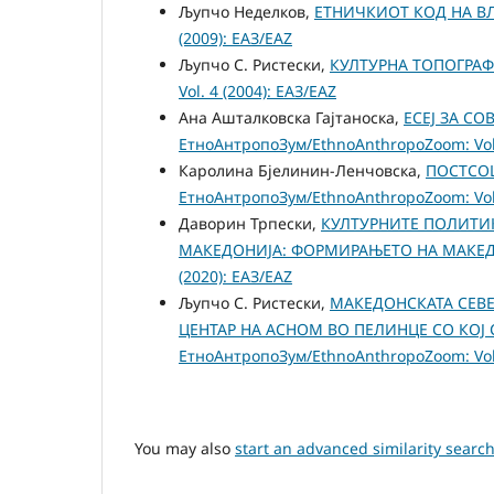
Љупчо Неделков,
ЕТНИЧКИОТ КОД НА В
(2009): ЕАЗ/EAZ
Љупчо С. Ристески,
КУЛТУРНА ТОПОГРАФ
Vol. 4 (2004): ЕАЗ/EAZ
Ана Ашталковска Гаjтаноска,
ЕСЕЈ ЗА С
ЕтноАнтропоЗум/EthnoAnthropoZoom: Vol.
Каролина Бјелинин-Ленчовска,
ПОСТСО
ЕтноАнтропоЗум/EthnoAnthropoZoom: Vol.
Даворин Трпески,
КУЛТУРНИТЕ ПОЛИТИ
МАКЕДОНИЈА: ФОРМИРАЊЕТО НА МАКЕ
(2020): ЕАЗ/EAZ
Љупчо С. Ристески,
МAКЕДОНСКАТА СЕВЕ
ЦЕНТАР НА АСНОМ ВО ПЕЛИНЦЕ СО КО
ЕтноАнтропоЗум/EthnoAnthropoZoom: Vol.
You may also
start an advanced similarity searc