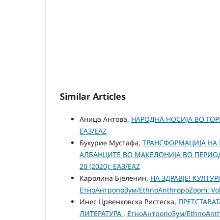
Similar Articles
Аница Антова,
НАРОДНА НОСИЈА ВО ГО
ЕАЗ/EAZ
Букурие Мустафа,
ТРАНСФОРМАЦИЈА НА 
АЛБАНЦИТЕ ВО МАКЕДОНИЈА ВО ПЕРИ
20 (2020): ЕАЗ/EAZ
Каролина Бјеленин,
НА ЗДРАВЈЕ! КУЛТУ
ЕтноАнтропоЗум/EthnoAnthropoZoom: Vol.
Инес Црвенковска Ристеска,
ПРЕТСТАВА
ЛИТЕРАТУРА
,
ЕтноАнтропоЗум/EthnoAnthr