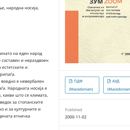
е, народна носија,
минато на еден народ
е составен и нераздвоен
 естетските и
припаѓа.
а воедно е невербален
ПДФ
АУД
ѓа. Народната носија е
(Macedonian)
(Macedonian
 какви што се климата,
сведок за стопанските
ко и за културните и
Published
дената етничка
2000-11-02