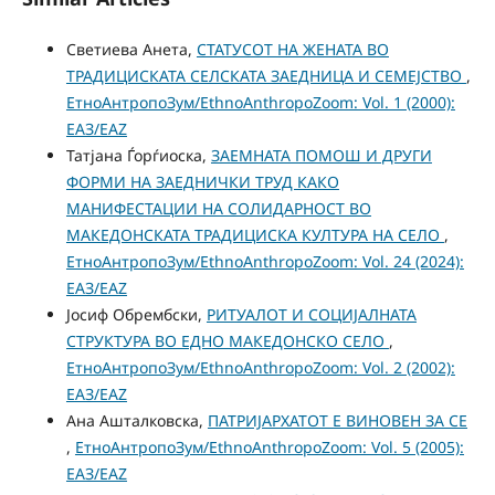
Светиева Анета,
СТАТУСОТ НА ЖЕНАТА ВО
ТРАДИЦИСКАТА СЕЛСКАТА ЗАЕДНИЦА И СЕМЕЈСТВО
,
ЕтноАнтропоЗум/EthnoAnthropoZoom: Vol. 1 (2000):
ЕАЗ/EAZ
Татјана Ѓорѓиоска,
ЗАЕМНАТА ПОМОШ И ДРУГИ
ФОРМИ НА ЗАЕДНИЧКИ ТРУД КАКО
МАНИФЕСТАЦИИ НА СОЛИДАРНОСТ ВО
МАКЕДОНСКАТА ТРАДИЦИСКА КУЛТУРА НА СЕЛО
,
ЕтноАнтропоЗум/EthnoAnthropoZoom: Vol. 24 (2024):
ЕАЗ/EAZ
Јосиф Обрембски,
РИТУАЛОТ И СОЦИЈАЛНАТА
СТРУКТУРА ВО ЕДНО МАКЕДОНСКО СЕЛО
,
ЕтноАнтропоЗум/EthnoAnthropoZoom: Vol. 2 (2002):
ЕАЗ/EAZ
Ана Ашталковска,
ПАТРИЈАРХАТОТ Е ВИНОВЕН ЗА СE
,
ЕтноАнтропоЗум/EthnoAnthropoZoom: Vol. 5 (2005):
ЕАЗ/EAZ