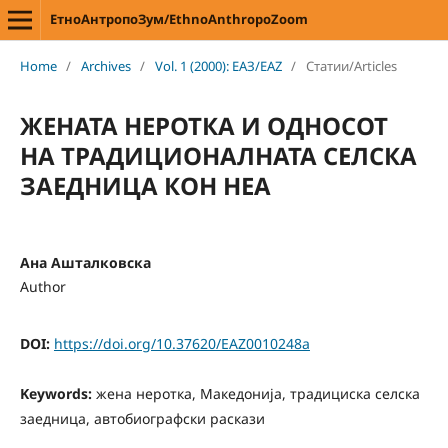
ЕтноАнтропоЗум/EthnoAnthropoZoom
Home
/
Archives
/
Vol. 1 (2000): ЕАЗ/EAZ
/
Статии/Articles
ЖЕНАТА НЕРОТКА И ОДНОСОТ
НА ТРАДИЦИОНАЛНАТА СЕЛСКА
ЗАЕДНИЦА КОН НЕА
Ана Ашталковска
Author
DOI:
https://doi.org/10.37620/EAZ0010248a
Keywords:
жена неротка, Македонија, традициска селска
заедница, автобиографски раскази