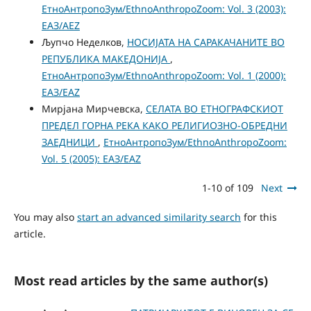
ЕтноАнтропоЗум/EthnoAnthropoZoom: Vol. 3 (2003):
ЕАЗ/AEZ
Љупчо Неделков,
НОСИЈАТА НА САРАКАЧАНИТЕ ВО
РЕПУБЛИКА МАКЕДОНИЈА
,
ЕтноАнтропоЗум/EthnoAnthropoZoom: Vol. 1 (2000):
ЕАЗ/EAZ
Мирјана Мирчевска,
СЕЛАТА ВО ЕТНОГРАФСКИОТ
ПРЕДЕЛ ГОРНА РЕКА КАКО РЕЛИГИОЗНО-ОБРЕДНИ
ЗАЕДНИЦИ
,
ЕтноАнтропоЗум/EthnoAnthropoZoom:
Vol. 5 (2005): ЕАЗ/EAZ
1-10 of 109
Next
You may also
start an advanced similarity search
for this
article.
Most read articles by the same author(s)