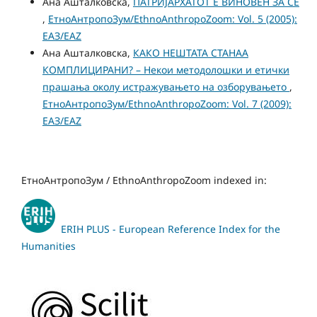
Ана Ашталковска,
ПАТРИЈАРХАТОТ Е ВИНОВЕН ЗА СE
,
ЕтноАнтропоЗум/EthnoAnthropoZoom: Vol. 5 (2005):
ЕАЗ/EAZ
Ана Ашталковска,
КАКО НЕШТАТА СТАНАА
КОМПЛИЦИРАНИ? – Некои методолошки и етички
прашања околу истражувањето на озборувањето
,
ЕтноАнтропоЗум/EthnoAnthropoZoom: Vol. 7 (2009):
ЕАЗ/EAZ
ЕтноАнтропоЗум / EthnoAnthropoZoom indexed in:
ERIH PLUS - European Reference Index for the
Humanities