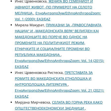
Инес Црвенковска,
ЖЕНАТА ВО СЕМЕЈНИОТ И
ЈАВНИОТ ЖИВОТ -ПО ПРИМЕРОТ НА СЕЛОТО
МЕЛНИЦА
,
ЕтноАнтропоЗум/EthnoAnthropoZoom:
Vol. 1 (2000): ЕАЗ/EAZ
Мирела Макурат,
ПРИКАЗНИ ЗА „ПРАВОСЛАВНАТА
НАЦИЈА“ И „МАКЕДОНСКАТА ВЕРА“ ВЕЛИГДЕН КАЈ
МАКЕДОНЦИТЕ ВО ПОРЕЧЕ ВО ОДНОС НА
ПРОМЕНИТЕ НА ПОЛИТИЧКИОТ РЕЖИМ,
ЕТНИЧКИТЕ И СОЦИЈАЛНИТЕ ПРОМЕНИ ВО
РЕПУБЛИКА МАКЕДОНИЈА
,
ЕтноАнтропоЗум/EthnoAnthropoZoom: Vol. 14 (2015):
ЕАЗ/EAZ
Инес Црвенковска Ристеска,
ПРЕТСТАВАТА ЗА
РОМИТЕ ВО МАКЕДОНСКАТА ЕТНОЛОШКА И
АНТРОПОЛОШКА ЛИТЕРАТУРА
,
ЕтноАнтропоЗум/EthnoAnthropoZoom: Vol. 21 (2021):
ЕАЗ/EAZ
Мирјана Мирчевска,
СЕЛАТА ВО ГОРНА РЕКА КАКО
ОПШТЕСТВЕНОЕКОНОМСКИ ЗАЕДНИЦИ
,