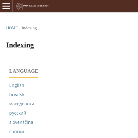
HOME
/
Indexing
Indexing
LANGUAGE
English
hrvatski
македонски
русский
slovenščina
српски