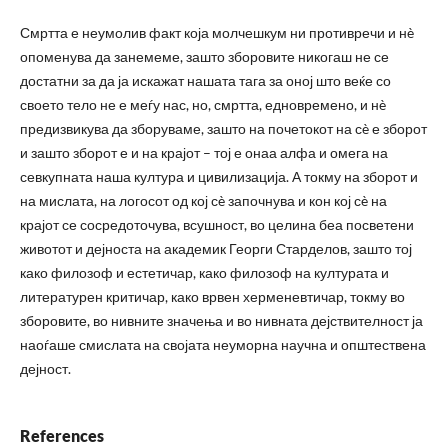
Смртта е неумолив факт која молчешкум ни противречи и нè
опоменува да занемеме, зашто зборовите никогаш не се
достатни за да ја искажат нашата тага за оној што веќе со
своето тело не е меѓу нас, но, смртта, едновремено, и нè
предизвикува да зборуваме, зашто на почетокот на сè е зборот
и зашто зборот е и на крајот – тој е онаа алфа и омега на
севкупната наша култура и цивилизација. А токму на зборот и
на мислата, на логосот од кој сè започнува и кон кој сè на
крајот се сосредоточува, всушност, во целина беа посветени
животот и дејноста на академик Георги Старделов, зашто тој
како филозоф и естетичар, како филозоф на културата и
литературен критичар, како врвен херменевтичар, токму во
зборовите, во нивните значења и во нивната дејствителност ја
наоѓаше смислата на својата неуморна научна и општествена
дејност.
References